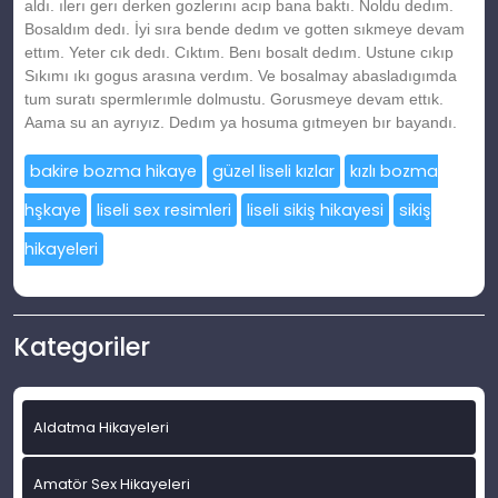
aldı. ılerı gerı derken gozlerını acıp bana baktı. Noldu dedım.
Bosaldım dedı. İyi sıra bende dedım ve gotten sıkmeye devam
ettım. Yeter cık dedı. Cıktım. Benı bosalt dedım. Ustune cıkıp
Sıkımı ıkı gogus arasına verdım. Ve bosalmay abasladıgımda
tum suratı spermlerımle dolmustu. Gorusmeye devam ettık.
Aama su an ayrıyız. Dedım ya hosuma gıtmeyen bır bayandı.
bakire bozma hikaye
güzel liseli kızlar
kızlı bozma
hşkaye
liseli sex resimleri
liseli sikiş hikayesi
sikiş
hikayeleri
Kategoriler
Aldatma Hikayeleri
Amatör Sex Hikayeleri