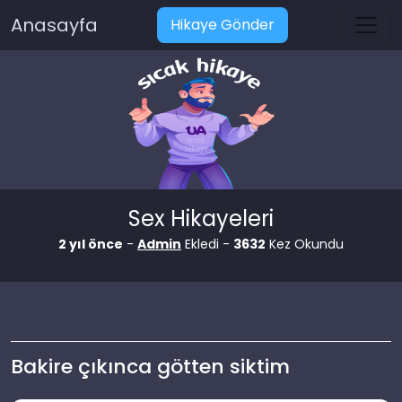
Anasayfa
Hikaye Gönder
Sex Hikayeleri
2 yıl önce
-
Admin
Ekledi -
3632
Kez Okundu
Bakire çıkınca götten siktim