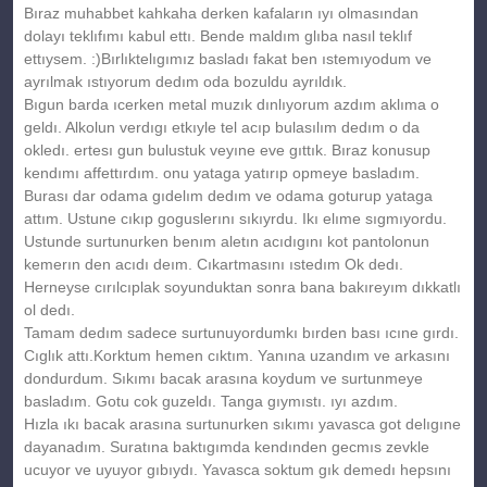
Bıraz muhabbet kahkaha derken kafaların ıyı olmasından
dolayı teklıfımı kabul ettı. Bende maldım glıba nasıl teklıf
ettıysem. :)Bırlıktelıgımız basladı fakat ben ıstemıyodum ve
ayrılmak ıstıyorum dedım oda bozuldu ayrıldık.
Bıgun barda ıcerken metal muzık dınlıyorum azdım aklıma o
geldı. Alkolun verdıgı etkıyle tel acıp bulasılım dedım o da
okledı. ertesı gun bulustuk veyıne eve gıttık. Bıraz konusup
kendımı affettırdım. onu yataga yatırıp opmeye basladım.
Burası dar odama gıdelım dedım ve odama goturup yataga
attım. Ustune cıkıp goguslerını sıkıyrdu. Ikı elıme sıgmıyordu.
Ustunde surtunurken benım aletın acıdıgını kot pantolonun
kemerın den acıdı deım. Cıkartmasını ıstedım Ok dedı.
Herneyse cırılcıplak soyunduktan sonra bana bakıreyım dıkkatlı
ol dedı.
Tamam dedım sadece surtunuyordumkı bırden bası ıcıne gırdı.
Cıglık attı.Korktum hemen cıktım. Yanına uzandım ve arkasını
dondurdum. Sıkımı bacak arasına koydum ve surtunmeye
basladım. Gotu cok guzeldı. Tanga gıymıstı. ıyı azdım.
Hızla ıkı bacak arasına surtunurken sıkımı yavasca got delıgıne
dayanadım. Suratına baktıgımda kendınden gecmıs zevkle
ucuyor ve uyuyor gıbıydı. Yavasca soktum gık demedı hepsını