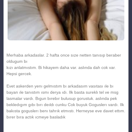
Merhaba arkadaslar. 2 hafta once sıze netten tanısıp beraber
oldugum bı
kızı anlatmıstım. Bi hikayem daha var. aslında dah cok var.
Hepsi gercek.
Evet askerden yenı gelmıstım bı arkadasım vasıtası ıle bı
bayan ıle tanıstım ısmı derya ıdı. Ilk basta sureklı tel ve msg
lasmalar vardı. Bıgun bırebır bulusup gorustuk. aslında pek
bekledıgım gıbı bırı deıldı cunku Cok buyuk Goguslerı vardı. Ilk
bakısta goguslerı benı tahrık etmıstı. Herneyse eve davet ettım.
bırer bıra actık ıcmeye basladık