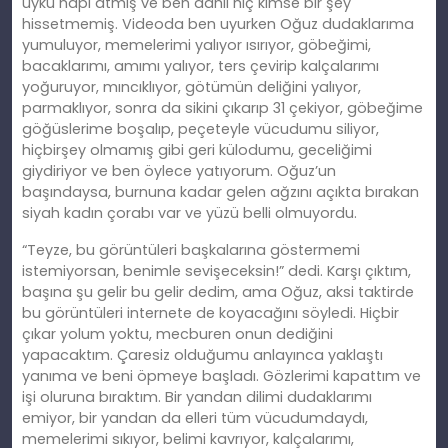
uyku hapı atmış ve ben dahil hiç kimse bir şey
hissetmemiş. Videoda ben uyurken Oğuz dudaklarıma
yumuluyor, memelerimi yalıyor ısırıyor, göbeğimi,
bacaklarımı, amımı yalıyor, ters çevirip kalçalarımı
yoğuruyor, mıncıklıyor, götümün deliğini yalıyor,
parmaklıyor, sonra da sikini çıkarıp 31 çekiyor, göbeğime
göğüslerime boşalıp, peçeteyle vücudumu siliyor,
hiçbirşey olmamış gibi geri külodumu, geceliğimi
giydiriyor ve ben öylece yatıyorum. Oğuz’un
başındaysa, burnuna kadar gelen ağzını açıkta bırakan
siyah kadın çorabı var ve yüzü belli olmuyordu.
“Teyze, bu görüntüleri başkalarına göstermemi
istemiyorsan, benimle sevişeceksin!” dedi. Karşı çıktım,
başına şu gelir bu gelir dedim, ama Oğuz, aksi taktirde
bu görüntüleri internete de koyacağını söyledi. Hiçbir
çıkar yolum yoktu, mecburen onun dediğini
yapacaktım. Çaresiz olduğumu anlayınca yaklaştı
yanıma ve beni öpmeye başladı. Gözlerimi kapattım ve
işi oluruna bıraktım. Bir yandan dilimi dudaklarımı
emiyor, bir yandan da elleri tüm vücudumdaydı,
memelerimi sıkıyor, belimi kavrıyor, kalçalarımı,