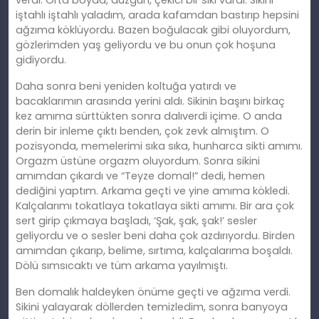
verdi. Orta boyda, düzgün, çekici bir siki vardı. Sikini
iştahlı iştahlı yaladım, arada kafamdan bastırıp hepsini
ağzıma köklüyordu. Bazen boğulacak gibi oluyordum,
gözlerimden yaş geliyordu ve bu onun çok hoşuna
gidiyordu.
Daha sonra beni yeniden koltuğa yatırdı ve
bacaklarımın arasında yerini aldı. Sikinin başını birkaç
kez amıma sürttükten sonra dalıverdi içime. O anda
derin bir inleme çıktı benden, çok zevk almıştım. O
pozisyonda, memelerimi sıka sıka, hunharca sikti amımı.
Orgazm üstüne orgazm oluyordum. Sonra sikini
amımdan çıkardı ve “Teyze domal!” dedi, hemen
dediğini yaptım. Arkama geçti ve yine amıma kökledi.
Kalçalarımı tokatlaya tokatlaya sikti amımı. Bir ara çok
sert girip çıkmaya başladı, ‘Şak, şak, şak!’ sesler
geliyordu ve o sesler beni daha çok azdırıyordu. Birden
amımdan çıkarıp, belime, sırtıma, kalçalarıma boşaldı.
Dölü sımsıcaktı ve tüm arkama yayılmıştı.
Ben domalık haldeyken önüme geçti ve ağzıma verdi.
Sikini yalayarak döllerden temizledim, sonra banyoya