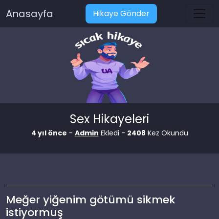
Anasayfa
Hikaye Gönder
Sex Hikayeleri
4 yıl önce
-
Admin
Ekledi -
2408
Kez Okundu
Meğer yiğenim götümü sikmek
istiyormuş