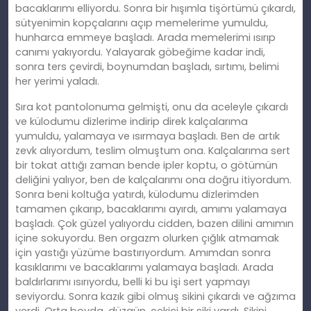
bacaklarımı elliyordu. Sonra bir hışımla tişörtümü çıkardı,
sütyenimin kopçalarını açıp memelerime yumuldu,
hunharca emmeye başladı. Arada memelerimi ısırıp
canımı yakıyordu. Yalayarak göbeğime kadar indi,
sonra ters çevirdi, boynumdan başladı, sırtımı, belimi
her yerimi yaladı.
Sıra kot pantolonuma gelmişti, onu da aceleyle çıkardı
ve külodumu dizlerime indirip direk kalçalarıma
yumuldu, yalamaya ve ısırmaya başladı. Ben de artık
zevk alıyordum, teslim olmuştum ona. Kalçalarıma sert
bir tokat attığı zaman bende ipler koptu, o götümün
deliğini yalıyor, ben de kalçalarımı ona doğru itiyordum.
Sonra beni koltuğa yatırdı, külodumu dizlerimden
tamamen çıkarıp, bacaklarımı ayırdı, amımı yalamaya
başladı. Çok güzel yalıyordu cidden, bazen dilini amımın
içine sokuyordu. Ben orgazm olurken çığlık atmamak
için yastığı yüzüme bastırıyordum. Amımdan sonra
kasıklarımı ve bacaklarımı yalamaya başladı. Arada
baldırlarımı ısırıyordu, belli ki bu işi sert yapmayı
seviyordu. Sonra kazık gibi olmuş sikini çıkardı ve ağzıma