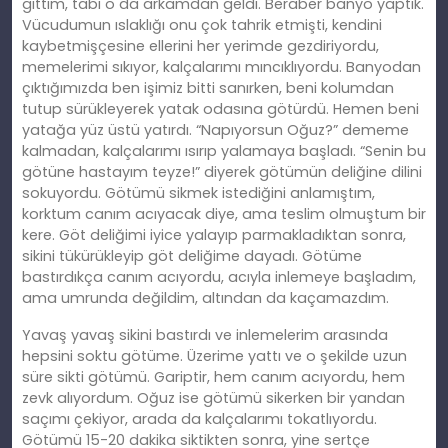
gittim, tabi o da arkamdan geldi. Beraber banyo yaptık.
Vücudumun ıslaklığı onu çok tahrik etmişti, kendini
kaybetmişçesine ellerini her yerimde gezdiriyordu,
memelerimi sıkıyor, kalçalarımı mıncıklıyordu. Banyodan
çıktığımızda ben işimiz bitti sanırken, beni kolumdan
tutup sürükleyerek yatak odasına götürdü. Hemen beni
yatağa yüz üstü yatırdı. “Napıyorsun Oğuz?” dememe
kalmadan, kalçalarımı ısırıp yalamaya başladı. “Senin bu
götüne hastayım teyze!” diyerek götümün deliğine dilini
sokuyordu. Götümü sikmek istediğini anlamıştım,
korktum canım acıyacak diye, ama teslim olmuştum bir
kere. Göt deliğimi iyice yalayıp parmakladıktan sonra,
sikini tükürükleyip göt deliğime dayadı. Götüme
bastırdıkça canım acıyordu, acıyla inlemeye başladım,
ama umrunda değildim, altından da kaçamazdım.
Yavaş yavaş sikini bastırdı ve inlemelerim arasında
hepsini soktu götüme. Üzerime yattı ve o şekilde uzun
süre sikti götümü. Gariptir, hem canım acıyordu, hem
zevk alıyordum. Oğuz ise götümü sikerken bir yandan
saçımı çekiyor, arada da kalçalarımı tokatlıyordu.
Götümü 15-20 dakika siktikten sonra, yine sertçe