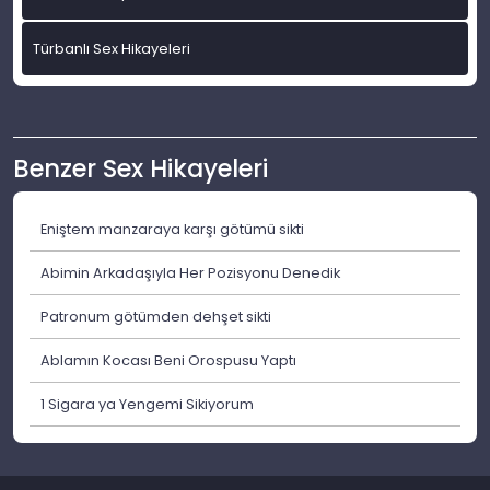
Türbanlı Sex Hikayeleri
Benzer Sex Hikayeleri
Eniştem manzaraya karşı götümü sikti
Abimin Arkadaşıyla Her Pozisyonu Denedik
Patronum götümden dehşet sikti
Ablamın Kocası Beni Orospusu Yaptı
1 Sigara ya Yengemi Sikiyorum