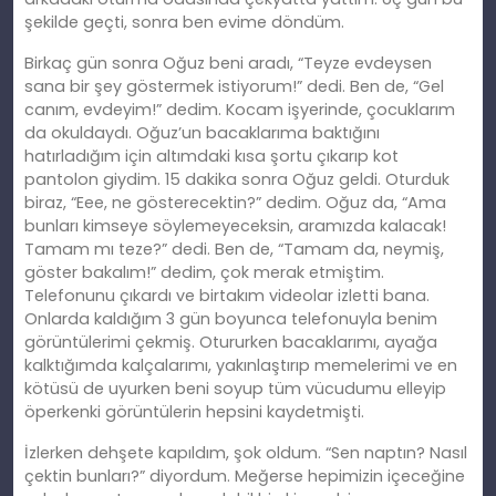
şekilde geçti, sonra ben evime döndüm.
Birkaç gün sonra Oğuz beni aradı, “Teyze evdeysen
sana bir şey göstermek istiyorum!” dedi. Ben de, “Gel
canım, evdeyim!” dedim. Kocam işyerinde, çocuklarım
da okuldaydı. Oğuz’un bacaklarıma baktığını
hatırladığım için altımdaki kısa şortu çıkarıp kot
pantolon giydim. 15 dakika sonra Oğuz geldi. Oturduk
biraz, “Eee, ne gösterecektin?” dedim. Oğuz da, “Ama
bunları kimseye söylemeyeceksin, aramızda kalacak!
Tamam mı teze?” dedi. Ben de, “Tamam da, neymiş,
göster bakalım!” dedim, çok merak etmiştim.
Telefonunu çıkardı ve birtakım videolar izletti bana.
Onlarda kaldığım 3 gün boyunca telefonuyla benim
görüntülerimi çekmiş. Otururken bacaklarımı, ayağa
kalktığımda kalçalarımı, yakınlaştırıp memelerimi ve en
kötüsü de uyurken beni soyup tüm vücudumu elleyip
öperkenki görüntülerin hepsini kaydetmişti.
İzlerken dehşete kapıldım, şok oldum. “Sen naptın? Nasıl
çektin bunları?” diyordum. Meğerse hepimizin içeceğine