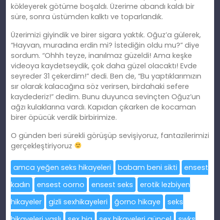
kökleyerek götüme boşaldı. Üzerime abandı kaldı bir
süre, sonra üstümden kalktı ve toparlandık.
Üzerimizi giyindik ve birer sigara yaktık. Oğuz’a gülerek,
“Hayvan, muradına erdin mi? İstediğin oldu mu?” diye
sordum. “Ohhh teyze, inanılmaz güzeldi! Ama keşke
videoya kaydetseydik, çok daha güzel olacaktı! Evde
seyreder 31 çekerdim!” dedi. Ben de, “Bu yaptıklarımızın
sır olarak kalacağına söz verirsen, birdahaki sefere
kaydederiz!” dedim. Bunu duyunca sevinçten Oğuz’un
ağzı kulaklarına vardı. Kapıdan çıkarken de kocaman
birer öpücük verdik birbirimize.
O günden beri sürekli görüşüp sevişiyoruz, fantazilerimizi
gerçekleştiriyoruz
amca yeğen seks hikayeleri
babam beni sikti
ensest
kadın
ensest oorno
ensest seks
erotik lezbiyen
hikayeler
gizli sexhikayeleri
ğorno hikaye
seks
hikayeleri yaşlı
sex hia
sex hikayeleri güncel
swks