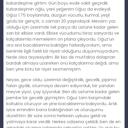
kızkardeşime gittim. Gün boyu evde vakit geçirdik.
Kızkardeşimin oğlu, yani yeğenim Oğuz da evdeydi.
Oğuz 1.75 boylarında, düzgün vücutlu, kumral, yeşil
gözlü bir gençtir, o zaman 20 yaşındaydı. Mevsim yaz
olduğu için üzerimde tek parça diz üstüne kadar gelen
sarı bir elbise vardı. Elbise vücudumu biraz sarıyordu ve
kalçalarımla memelerim ön plana çıkıyordu. Oğuz’un
ara sıra bacaklarıma baktığını farkediyordum, ama
benimle ilgili farklı bir niyeti olduğunu düşünmüyordum.
Nede olsa teyzesiydim. Bir kez de mutfakta dolaptan
bardak almaya uzanırken önü kalçalarıma değdi, ama
ben yine kötü bir niyet sezmemiştim.
Neyse, gece oldu, üzerimizi değiştirdik, gecelik, pijama
falan giydik, oturmaya devam ediyorduk, bir yandan
meyve yiyor, çay içiyorduk. Ben diz üstüme kadar gelen
pembe bir gecelik giymiştim. Oğuz tam karşımdaki
koltukta oturuyor ve yine bacaklarıma bakıyordu. Artık
iyice emindim bana baktığından ve oturuşumu
düzelttim. Bir süre sonra herkesin uykusu geldi ve
yatmaya karar verdik. Herkes odasına çekildi, ben de en
arkadaki oturma odasında çekyatta yattım. Üç gün bu