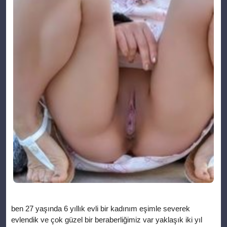
ben 27 yaşında 6 yıllık evli bir kadınım eşimle severek evlendik ve çok güzel bir beraberliğimiz var yaklaşık iki yıl önceydi eşimin abisinin 16 yaşında ortaokula giden bir oğlu var evlerimiz yakın olduğundan çok gelip giderdi beni de çok severdi yenge derdi başka demezdi bende onu severdim, çok tatlıydı gözleri çakırdı sarı saçlı büyüyünce çok can yakar diye düşünürdüm. Bir gün eşim işteydi yine geldi bende pazara gidecektim Pazar yeri çok uzaktı ve yardımı olur diye onu da yanıma aldım bir şartla gelirim yardım ederim akşama bana pasta yaparsan dedi yaş pastayı çok seviyordu tamam bundan kolay ne var dedim çıktık halk otobüsüne bindik kalabalıktı ama oturacak yer bulmuştuk nede olsa oranın pazarı idi.( ) Akşam olmuştu ve hala pazarımız bitmemişti 4 çanta ile durağa geldik Ozan da kızıyor bana benim pasta yetişmez artık diye bende yarın yaparım olmaz mı diye ona moral vermeye çalışıyordum hayır bu akşam yemek istiyorum yemeden gitmem diyordu çaresizdim kabullendim ama önce eve varmalıydık biraz bekledik halk otobüsü geldi durdu ama adım atacak yerde yoktu ayakta falan gideriz diyerek çaresizce bindik yaklaşık…( ) yarım saat yolumuz vardı artık binmiş rahatlamıştık ben arkamda duran ozana hadi bakalım şansın varmış zamanımız olacak pasta yapmaya diye seslendim oh be dedi gülümsedi sen bir tanesin dedi bana o anda içim tuhaf olmuştu çünkü eşim sürekli bana bitanem derdi bunu başkasından duymak çocukta olsa içimi ısıtmıştı artık her durakta duruyor son turu olduğundan herkesi topluyordu artık nefes alacak halimiz kalmamıştı mesafe daraldıkça bende daralıyordum artık önümdeki kişi ve arkamdaki ozanla aramda temas başlamıştı son durakta tam 4 kişi daha binince artık yapışmıştık birbirimize önümde kadına özür dileyerek yapabileceğimim bir şey olmadığını anlatmaya çalışıyordum kadında hepimiz aynı durumdayız kızım önemli değil diyordu biz bunları konuşurken arkamdaki Ozan’da çıt yoktu fakat ben bir şeylerin farkına varmaya başlamıştım kalçalarım ozanın tam kasıklarına temas ettiği için onun kini hissede biliyordum bu normaldi erkekti ve organı vardı benim eteğim bol ve ince basmadandı altımda sadece külot vardı. o yüzden organını kadınlığıma kadar hissediyordum nasılsa bana ilişemez diyerek o anın tadını çıkarmak için kendimi sıkıyor arkamdaki erkeğin kocamdan başka iri yarı kaslı ve kuvvetli biri olduğunu düşünerek kalçalarımı sıkıp bırakıyordum resmen kendimi tatmin etmeye çalışıyordum ama ben bunları yaparken arkamda zaten yapışık olan ozanı unuttum ve bunları yaparken onunda etkileneceği aklıma gelmedi çünkü ben bunları yaparken organını daha da çok irileştiğini hissettim.() o an için arkamı dönüp bakamadığımdan sanki arkamdakinin sopa gibi olduğunu tahmin ediyordum ben biraz ara verdim hareketlerime ama ozanın boş durmaya niyeti yoktu resmen sikini kendini sıkarak oynatıyordu her sıkışında siki daha da dikleşiyor ve benim kalçalarıma eteğimin üstünden baskı yapıyordu bu çocuk ne yapıyor böyle dedim kendi kendime. havada karanlıktı istediğini yapabilirdi bana bana iyice sokulduğundan nefesini ensemde hissediyor ve beni gıdıklıyordu artık ıslanmıştım ama bunu ona belli etmiyordum müthiş bir zevk girdabına girmiştim artık dönüşü olmayan bir yoldaymışım gibi kafam karışıktı ben ne yapıyordum böyle küçücük çocuğa bir yandan da siki kocaman neresi çocuk diyordum kalçalarımı yinede bir hareketle kasıklarından kurtarıp bu olumsuzluğa son vermek istedim ama ne çare ben oynattıkça oda benim zevk aldığımdan yapıyor zannederek daha da bastırarak arasına kadar girmesini sağladı amım resmen sikinin üstüne çıkmıştı zonklamasını hissede biliyordum her zonklayışta kafası etek ve külotumdan amımın üstüne basınç uyguluyordu resmen çocuk beni delirtiyordu sol bacağımın ucuyla basabiliyordum yere havadaydı çünkü ve yorulmuştum ozan hınzır hiç beklemediğim kadar hızlı çıkmıştı. Artık her şey açıktı ve o çocuk benim sıcaklığımı hissetmeye başlamıştı amımın sularına hakim olamıyordum bunu hisseden ozan belli etmeden çok sinsice boşalmıştı rahatlamıştı. Bunu amıma basınç yapan sikinin kafasının bir anda bir sıcaklık kaplamasıyla anlamıştım oda bunu doğrularcasına yavaş hareketlerle kendini çekerek benim sol bacağımın yere basmasını sağlamıştı bende bozulmuştum kendini çekip sadece kendini düşünüyor diye kendini iyice çekerek kasıklarımın arkasına hava girince ne kadar bana basınç uyguladığını anladım kalçalarım hava alınca ne kadar terledikleri belli oluyordu yinede yanıyorlardı artık eve de gelmek üzere idik. Bir fırsatını bularak elimi arkama attım ve eteğimi kontrol ettim hafif ıslaktı belli ki Ozanın menisinin bulaşığı idi parmaklarıma bulaşmıştı elimi çektim ve demire tutunuyordum içimden bir ses parmaklarımı koklamamı onları yalamamı emrediyordu sanki bende kimseye çaktırmadan parmaklarımı yaladım mayhoş bir tadı vardı ve geldik eve acil şekilde indik çanta ile önünü kapatıyordu yüzünde utanç ve suçluluk duygusu vardı kızarıyordu ben belli etmeden evin kapısına geldik bana çantaları verdi ben gideyim dedi belli ki kaçmak istiyor benim kızacağımı tahmin ediyordu Nereye hani pasta yiyecektin dedim boş ver dedi ben gitmeliyim dedi çantayı aldım önünü gördüm iyice belli olan ıslaklığı gördüm önün neden ıslak dedim hiç( ) diyerek gözlerime baktı ben bir şey yapmadım dedi içeri gir kızdırma beni dedim yerin dibine girmişti korktu girdi ne bu halin bakalım diyerek sert şekilde çıkıştım yenge valla istemeyerek yaptım ne olur babama söyleme ben ben ben demeye başladı bende gel bakalım içeri dedim ve rahatlatmaya çalıştım oturttum karşıma ve o hala önünü gizlemeye çalışıyordu artık konuşalım bak senin bu akşam yaptıkların çok utanç verici bir durum insan amcasının karısına hiç böyle şeyler düşünür mü dedim beni can kulağı ile dinliyordu ben devam ederek sen çok küçüksün bunun gibi deneyimler seni çok genç yaşında sapıklıklara iter ve bunu her zaman otobüslerde yapmak isteği doğar, buda başına bir sürü bele açar dedim. Hem senin etin ne budun ne dedim küçük boyunla neler yapıyorsun öyle otobüste itelemekten neredeyse herkese rezil olacaktık dedim elimde değildi çok üzgünüm dedi bende üzülme artık olan olmuş bir kere bir daha yapmamak şartıyla seni affediyorum dedim ama asla bir daha böyle bir şey yapma ne bana ne de başkasına herkes benim gibi doğal karşılamaz dedim. Sen doğal mı karşıladın yenge dedi evet deneyimsiz olduğundan dedim belki kadında bundan zevk alabilir ama yinede çok yanlış bir hareket çünkü hemsen küçüksün hem de benim kocamın yeğenisin dedim. Yani sen zevk aldın mı diyerek bana şaşkınlıkla sordu doğrusu bu soruyu ondan beklemiyordum şaşırtmıştı eğer başka soru sormazsa doğruyu söyleyeceğim dedim söz diyerek yutkundu ve can kulağıyla dinlemeye başladı tabi ki zevk aldığımı nede olsa bende normal bir insandım gencim ve güzelim erkeğin sikinin amımın üstünde temas halinde olması istemeyerekte olsa her kadını etkileyeceği gibi beni de etkilediğini anlattım ve sonrada haylaz çocuk o kalın şeyi hisseden kadın etkilenmez mi diyerek hem yanaklarını sıktım hem de gülümsemiştim. Arkadaşlarımda öyle diyerek devam etti ne dediler dedim şeyimin kalın olduğunu dedi gerçekten mi dedim evet dedi o zaman hadi bakalım banyoya yıkanmaya mademki boşaldın yıkanmalısın diyerek elinden tutarak kaldırdım. Maksadım onun kalın şeyini görmekti banyoya gittik ve ikimizde girdik( ) soyun bakaım dedim çok şaşırmıştı, senden utanırım dedi otobüste utanmıyordun haylaz dedim ve ben çıkarmaya başladım çocuğun giysilerini hadi ben senin büyüğünüm artık böyle şeyleri düşünme ve bir daha tekrarlama diyerek çocuğu rahatlatıyordum yıkanmanı bitirelim daha pasta yapacağız dedim pantolonunu çıkardım külotu birden pislenmişti ne bu böyle dedim musluğu fazla açtın her halde diyerek gülüyordum o hala şokla karışık hareketsiz beni izliyordu artık sadece ıslak külotu vardı onun kini görebilmek için arada onu da kenarlarında tuttum tam indirecektim ne olur çıkarma yenge dedi neden dedim kızma ama ben yine tuhaf oluyorum dedi ben hemen sikine göz attım hakikaten kalkıyordu ne yani bu kadar uyarmama rağmen yine bana sulanıyormusun lan dedim hayır ama istemeyerek etkileniyorum dedi. O zaman sen çıkar dedim hayır ne olur zorlama dedi bende hayır bu bu akşam bana yaptıklarının cezası dedim hem büyük diyorsun çıkarda görelim beni ne itelemiş bilelim değilmi dedim çaresizdi hala duruyordu ben hemen külotunun kenarlarından tutarak bir indirdim indirirken bende eğildim ve dolayısı ile çocuğun ereksiyon halindeki siki külottan kurtulmanın hırsıyla göbeğine doğru çarptı ve çarpma esnasında yüzüme de değmişti hemen geri çekildim, o da önünü kapatmıştı ama gizleyemiyordu bırak onu ozan kızıyorum dedim, neden böyle yapıyorsun yenge diyordu ellerinden tutarak çektim serbest kalan siki haşmetli şekilde bana bakıyordu, o anda amımdan suların süzülerek sızdığını hissetmiştim, demek bununla beni düzmeye kalktın dedim yaklaşık 14 cm ve damarlı idi 16 yaşında bir çocuk için oldukça iriydi kafasında boşalan menisinin parlaklığı vardı, tamam sırtını dön dedim sırtını sabunladım ama aklım öndeki sallanan sikinde idi eğer’ki çocuk olmasa hemen düzüşecektim onunla ama kendimi frenlemeliydim. Arkaya dönerken bana yenge sende soyunsana dedi, şok olmuştum neee sen neler söylüyorsun dedim. Kızma ama ben hiç çıplak kadın görmedim dedim kesinlikle olmaz dedim ama benden cesaret almıştı bastırıyordu. Ne olur diyordu bunu benim için yap kırma diyordu artık yalvarmalara kadar varmıştı hayır diyordum o yalvarıyordu ben çıkmak için kapıya yöneldim ayaklarıma kapandı ne olur yalvarıyorum sana sadece görmek istiyorum ne olur yenge bu kadar yaşadıklarımızdan sonra kırma yemin ederim kimseye söylemeyeceğim dedi o zaman mademki çok istiyorsun şartlarım var dedim hemen doğruldu tamam tamam diyordu bu gün bunlar sadece ve sadece ikimizin arasında kalacak dedim , tamam dedi ikincisi sana sadece göstereceğim ama şunu bilmelisinki daha fazlasını kesinlikle istememelisin çünkü kocamın yeğenisin ve çok küçüksün dedim tamam dedi diğer günlerde bu konularla ilgili hiç bir şey duymak ve konuşmak istemiyorum eğer ki bir