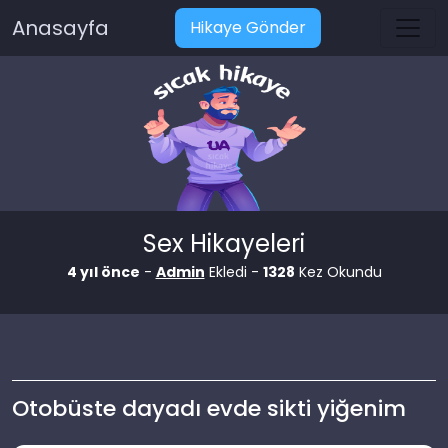
Anasayfa
Hikaye Gönder
Sex Hikayeleri
4 yıl önce
-
Admin
Ekledi -
1328
Kez Okundu
Otobüste dayadı evde sikti yiğenim