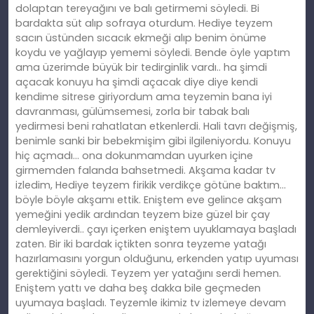
dolaptan tereyağını ve balı getirmemi söyledi. Bi
bardakta süt alıp sofraya oturdum. Hediye teyzem
sacın üstünden sıcacık ekmeği alıp benim önüme
koydu ve yağlayıp yememi söyledi. Bende öyle yaptım
ama üzerimde büyük bir tedirginlik vardı.. ha şimdi
açacak konuyu ha şimdi açacak diye diye kendi
kendime sitrese giriyordum ama teyzemin bana iyi
davranması, gülümsemesi, zorla bir tabak balı
yedirmesi beni rahatlatan etkenlerdi. Hali tavrı değişmiş,
benimle sanki bir bebekmişim gibi ilgileniyordu. Konuyu
hiç açmadı… ona dokunmamdan uyurken içine
girmemden falanda bahsetmedi. Akşama kadar tv
izledim, Hediye teyzem firikik verdikçe götüne baktım…
böyle böyle akşamı ettik. Eniştem eve gelince akşam
yemeğini yedik ardından teyzem bize güzel bir çay
demleyiverdi.. çayı içerken eniştem uyuklamaya başladı
zaten. Bir iki bardak içtikten sonra teyzeme yatağı
hazırlamasını yorgun olduğunu, erkenden yatıp uyuması
gerektiğini söyledi. Teyzem yer yatağını serdi hemen.
Eniştem yattı ve daha beş dakka bile geçmeden
uyumaya başladı. Teyzemle ikimiz tv izlemeye devam