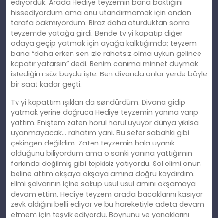
ediyorduk. Arada Hediye teyzemin bana baktığını
hissediyordum ama onu utandırmamak için ondan
tarafa bakmıyordum. Biraz daha oturduktan sonra
teyzemde yatağa girdi. Bende tv yi kapatıp diģer
odaya geçip yatmak için ayağa kalktığımda; teyzem
bana “daha erken sen izle rahatsız olma uykun gelince
kapatır yatarsın” dedi. Benim canıma minnet duymak
istediğim söz buydu işte. Ben divanda onlar yerde böyle
bir saat kadar geçti.
Tv yi kapattım ışıkları da søndürdüm. Divana gidip
yatmak yerine doğruca Hediye teyzemin yanına varıp
yattım. Eniştem zaten horul horul uyuyor dünya yıkılsa
uyanmayacak… rahatım yani. Bu sefer sabahki gibi
çekingen değildim. Zaten teyzemin hala uyanık
olduğunu biliyordum ama o sanki yanına yattığımın
farkında değilmiş gibi tepkisiz yatıyordu. Sol elimi onun
beline attım okşaya okşaya amına doğru kaydırdım.
Elimi şalvarının içine sokup usul usul amını okşamaya
devam ettim. Hediye teyzem arada bacaklarını kasıyor
zevk aldığını belli ediyor ve bu hareketiyle adeta devam
etmem için teşvik ediyordu. Boynunu ve yanaklarını