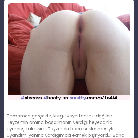
Tamamen gerçektir, kurgu veya fantazi değildir..
Teyzemin amına boşalmanın verdiği heyecanla
uyumuş kalmışım. Teyzemin bana seslenmesiyle
uyandım. yanına vardığımda ekmek pişiriyordu. Bana