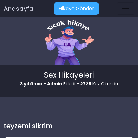
Anasayfa
Hikaye Gönder
Sex Hikayeleri
3 yıl önce
-
Admin
Ekledi -
2726
Kez Okundu
teyzemi siktim