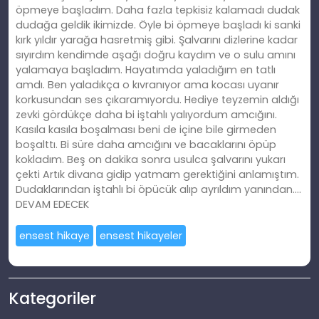
öpmeye başladım. Daha fazla tepkisiz kalamadı dudak
dudağa geldik ikimizde. Öyle bi öpmeye başladı ki sanki
kırk yıldır yarağa hasretmiş gibi. Şalvarını dizlerine kadar
sıyırdım kendimde aşağı doğru kaydım ve o sulu amını
yalamaya başladım. Hayatımda yaladığım en tatlı
amdı. Ben yaladıkça o kıvranıyor ama kocası uyanır
korkusundan ses çıkaramıyordu. Hediye teyzemin aldığı
zevki gördükçe daha bi iştahlı yalıyordum amcığını.
Kasıla kasıla boşalması beni de içine bile girmeden
boşalttı. Bi süre daha amcığını ve bacaklarını öpüp
kokladım. Beş on dakika sonra usulca şalvarını yukarı
çekti Artık divana gidip yatmam gerektiğini anlamıştım.
Dudaklarından iştahlı bi öpücük alıp ayrıldım yanından….
DEVAM EDECEK
ensest hikaye
ensest hikayeler
Kategoriler