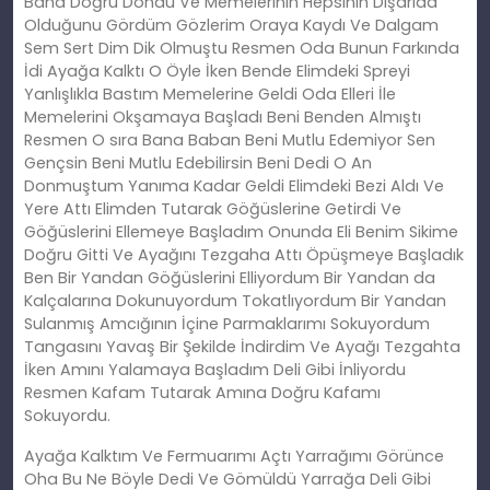
Bana Doğru Döndü Ve Memelerinin Hepsinin Dışarıda
Olduğunu Gördüm Gözlerim Oraya Kaydı Ve Dalgam
Sem Sert Dim Dik Olmuştu Resmen Oda Bunun Farkında
İdi Ayağa Kalktı O Öyle İken Bende Elimdeki Spreyi
Yanlışlıkla Bastım Memelerine Geldi Oda Elleri İle
Memelerini Okşamaya Başladı Beni Benden Almıştı
Resmen O sıra Bana Baban Beni Mutlu Edemiyor Sen
Gençsin Beni Mutlu Edebilirsin Beni Dedi O An
Donmuştum Yanıma Kadar Geldi Elimdeki Bezi Aldı Ve
Yere Attı Elimden Tutarak Göğüslerine Getirdi Ve
Göğüslerini Ellemeye Başladım Onunda Eli Benim Sikime
Doğru Gitti Ve Ayağını Tezgaha Attı Öpüşmeye Başladık
Ben Bir Yandan Göğüslerini Elliyordum Bir Yandan da
Kalçalarına Dokunuyordum Tokatlıyordum Bir Yandan
Sulanmış Amcığının İçine Parmaklarımı Sokuyordum
Tangasını Yavaş Bir Şekilde İndirdim Ve Ayağı Tezgahta
İken Amını Yalamaya Başladım Deli Gibi İnliyordu
Resmen Kafam Tutarak Amına Doğru Kafamı
Sokuyordu.
Ayağa Kalktım Ve Fermuarımı Açtı Yarrağımı Görünce
Oha Bu Ne Böyle Dedi Ve Gömüldü Yarrağa Deli Gibi