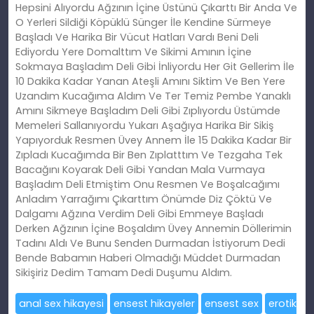
Hepsini Alıyordu Ağzının İçine Üstünü Çıkarttı Bir Anda Ve
O Yerleri Sildiği Köpüklü Sünger İle Kendine Sürmeye
Başladı Ve Harika Bir Vücut Hatları Vardı Beni Deli
Ediyordu Yere Domalttım Ve Sikimi Amının İçine
Sokmaya Başladım Deli Gibi İnliyordu Her Git Gellerim İle
10 Dakika Kadar Yanan Ateşli Amını Siktim Ve Ben Yere
Uzandım Kucağıma Aldım Ve Ter Temiz Pembe Yanaklı
Amını Sikmeye Başladım Deli Gibi Zıplıyordu Üstümde
Memeleri Sallanıyordu Yukarı Aşağıya Harika Bir Sikiş
Yapıyorduk Resmen Üvey Annem İle 15 Dakika Kadar Bir
Zıpladı Kucağımda Bir Ben Zıplatttım Ve Tezgaha Tek
Bacağını Koyarak Deli Gibi Yandan Mala Vurmaya
Başladım Deli Etmiştim Onu Resmen Ve Boşalcağımı
Anladım Yarrağımı Çıkarttım Önümde Diz Çöktü Ve
Dalgamı Ağzına Verdim Deli Gibi Emmeye Başladı
Derken Ağzının İçine Boşaldım Üvey Annemin Döllerimin
Tadını Aldı Ve Bunu Senden Durmadan İstiyorum Dedi
Bende Babamın Haberi Olmadığı Müddet Durmadan
Sikişiriz Dedim Tamam Dedi Duşumu Aldım.
anal sex hikayesi
ensest hikayeler
ensest sex
erotik