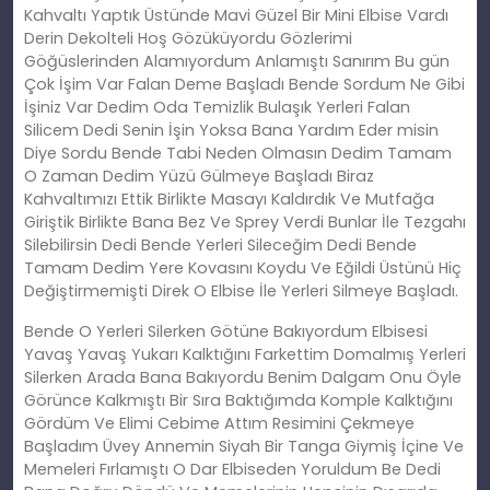
Kahvaltı Yaptık Üstünde Mavi Güzel Bir Mini Elbise Vardı
Derin Dekolteli Hoş Gözüküyordu Gözlerimi
Göğüslerinden Alamıyordum Anlamıştı Sanırım Bu gün
Çok İşim Var Falan Deme Başladı Bende Sordum Ne Gibi
İşiniz Var Dedim Oda Temizlik Bulaşık Yerleri Falan
Silicem Dedi Senin İşin Yoksa Bana Yardım Eder misin
Diye Sordu Bende Tabi Neden Olmasın Dedim Tamam
O Zaman Dedim Yüzü Gülmeye Başladı Biraz
Kahvaltımızı Ettik Birlikte Masayı Kaldırdık Ve Mutfağa
Giriştik Birlikte Bana Bez Ve Sprey Verdi Bunlar İle Tezgahı
Silebilirsin Dedi Bende Yerleri Sileceğim Dedi Bende
Tamam Dedim Yere Kovasını Koydu Ve Eğildi Üstünü Hiç
Değiştirmemişti Direk O Elbise İle Yerleri Silmeye Başladı.
Bende O Yerleri Silerken Götüne Bakıyordum Elbisesi
Yavaş Yavaş Yukarı Kalktığını Farkettim Domalmış Yerleri
Silerken Arada Bana Bakıyordu Benim Dalgam Onu Öyle
Görünce Kalkmıştı Bir Sıra Baktığımda Komple Kalktığını
Gördüm Ve Elimi Cebime Attım Resimini Çekmeye
Başladım Üvey Annemin Siyah Bir Tanga Giymiş İçine Ve
Memeleri Fırlamıştı O Dar Elbiseden Yoruldum Be Dedi