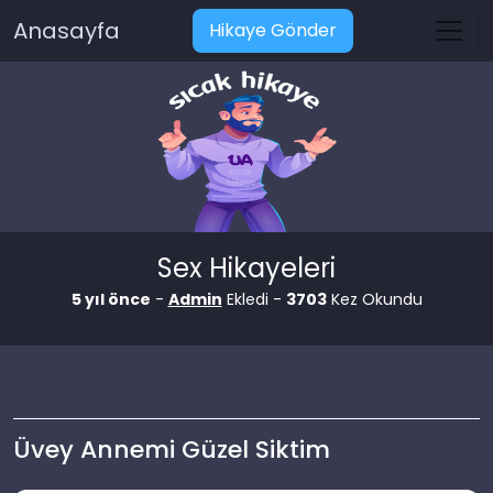
Anasayfa
Hikaye Gönder
Sex Hikayeleri
5 yıl önce
-
Admin
Ekledi -
3703
Kez Okundu
Üvey Annemi Güzel Siktim