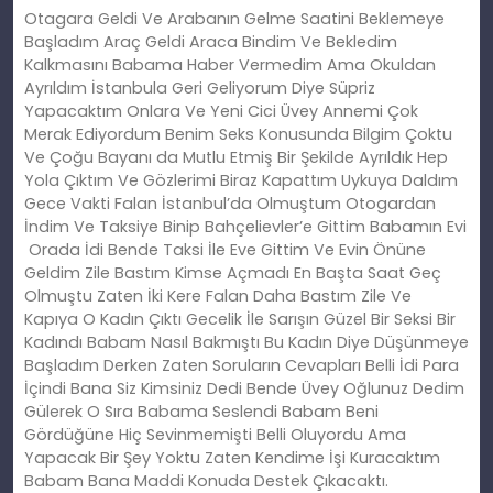
Otagara Geldi Ve Arabanın Gelme Saatini Beklemeye
Başladım Araç Geldi Araca Bindim Ve Bekledim
Kalkmasını Babama Haber Vermedim Ama Okuldan
Ayrıldım İstanbula Geri Geliyorum Diye Süpriz
Yapacaktım Onlara Ve Yeni Cici Üvey Annemi Çok
Merak Ediyordum Benim Seks Konusunda Bilgim Çoktu
Ve Çoğu Bayanı da Mutlu Etmiş Bir Şekilde Ayrıldık Hep
Yola Çıktım Ve Gözlerimi Biraz Kapattım Uykuya Daldım
Gece Vakti Falan İstanbul’da Olmuştum Otogardan
İndim Ve Taksiye Binip Bahçelievler’e Gittim Babamın Evi
Orada İdi Bende Taksi İle Eve Gittim Ve Evin Önüne
Geldim Zile Bastım Kimse Açmadı En Başta Saat Geç
Olmuştu Zaten İki Kere Falan Daha Bastım Zile Ve
Kapıya O Kadın Çıktı Gecelik İle Sarışın Güzel Bir Seksi Bir
Kadındı Babam Nasıl Bakmıştı Bu Kadın Diye Düşünmeye
Başladım Derken Zaten Soruların Cevapları Belli İdi Para
İçindi Bana Siz Kimsiniz Dedi Bende Üvey Oğlunuz Dedim
Gülerek O Sıra Babama Seslendi Babam Beni
Gördüğüne Hiç Sevinmemişti Belli Oluyordu Ama
Yapacak Bir Şey Yoktu Zaten Kendime İşi Kuracaktım
Babam Bana Maddi Konuda Destek Çıkacaktı.