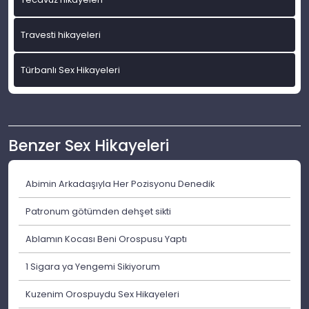
Travesti hikayeleri
Türbanlı Sex Hikayeleri
Benzer Sex Hikayeleri
Abimin Arkadaşıyla Her Pozisyonu Denedik
Patronum götümden dehşet sikti
Ablamın Kocası Beni Orospusu Yaptı
1 Sigara ya Yengemi Sikiyorum
Kuzenim Orospuydu Sex Hikayeleri