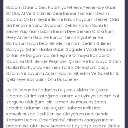
Babam Odana Geç Hadi Kıyafetlerini Yerine Koy Güzel
Bir Duş Al Ve Git Dinlen Dedi Bende Tamam Dedim
Odama Çıktım Kıyafetlerimi Falan Koydum Derken Oda
da Kendime Şunu Diyordum Deli Bir Hatun Buna Bir
Şeyler Yapmam Lazım Benim Diye Derken O Sıra İçeri
Üvey Annem Girdi Ve Bunlar Temiz Kıyafetler Ve
Bornozun Falan Dedi Bende Tamam Dedim Gülerek
Banyoya Gittim Harika Güzel Göğüsleri Vardı Gördüm
Onları Ve Dalgam da Sertleşme Olmaya Başladı O
Odasına Gitti Bende Peşinden Çıktım Ve Banyoya Gittim
Harika Kıvırtıyordu Resmen Tahrik Olmuştum Duşa
Girdim Ve Suyumu Açtım Kapımı Kitledim Ve Güzel Bir 31
Çekmeye Başladım Onu Düşünerek.
Ve En Sonunda Patladım Duşumu Aldım Ve Çıktım
Odama Gittim Yatağıma Yattım Ve Uykuya Daldım Yol
Yorgunu Olduğum İçin Hemen Uyumuşum Zaten
Sabaha Odamın Kapısı Çaldı Babam Kalk Hadi
Kahvaltını Yap Dedi Ben İşe Gidiyorum Dedi Bende
Tamam Dedim Elimi Yüzümü Yıkadım Aşağıya İndim
Babam İşe Gitti Üvey Annem İle Baş Başa Kaldım Birlikte