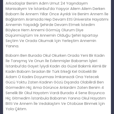
Arkadaşlar Benim Adım Umut 24 Yaşındayım
Manisalıyım Ve İstanbul’da Yaşıyor Ailem Ailem Derken
Babam İle Annem Yıllar Önce Ayrıldı Ve Benim Annem İle
Bağlantım Aramızda Hep Devam Etti Üniversite Hayatımı
Annemin Yaşadığı Şehirde Devam Etmek İstedim
Böylece Hem Annemi Görmüş Olurum Diye
Düşünmüştüm Ve Annemin Olduğu Şehiri Ispartayı
Seçtim Ve Orada Okumak İçin Yerleştim Annemin
Yanına.
Babam Ben Burada Okul Okurken Orada Yeni Bir Kadın
İle Tanışmış Ve Onun İle Evlenmişler Babamın İşleri
İstanbul’da Gayet İyiydi Kadın da Güzel Bakımlı Alımlı Bir
Kadın Babam Sıradan Bir Türk Erkeği Kel Göbekli Bir
Adam O Kadını Doyurması İmkansızdı Ona Yetecek
Gücü Yoktu Zaten Kadının Gözü Dışarıda Olabilirdi Ben
Görmedim Hiç Ama Görünce Anlardım Zaten Benim 4
Senelik Bir Okul Hayatım Vardı Burada 4 Sene Boyunca
Hiç Gitmedim İstanbula Babamın Yanına Okul Hayatım
Bitti Ve Annem İle Vedalaştım Ve Otobüse Binmek İçin
Yola Çıktım.