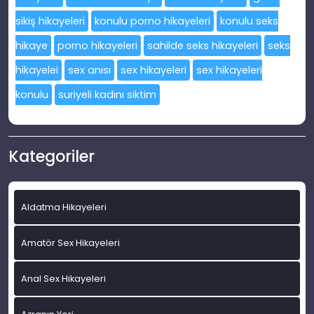
sikiş hikayeleri
konulu porno hikayeleri
konulu seks
hikaye
porno hikayeleri
sahilde seks hikayeleri
seks
hikayelei
sex anısı
sex hikayeleri
sex hikayeleri
konulu
suriyeli kadını siktim
Kategoriler
Aldatma Hikayeleri
Amatör Sex Hikayeleri
Anal Sex Hikayeleri