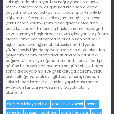
soktuğumda bile inliyordu yarağı yiyince ne olacak
merak ediyordum biraz genişlettikten sonra yarağı
dayadım biraz zorladıktan sonra başı girdi ve öyle bir
çığlık attı ki tüm sahil inledi akşam olduğu için kimse
yoktu bende korkmuştum birileri gelecek diye ama
bunu kaçıramazdım biraz git gelden sonra hepsi girdi
ve yalvarmaya başladı nolur aşkım çıkar yanıyor götüm
diyordu ama ben dinlemedim biraz hızlanınca nolur
aşkım nolur diye ağlamaklı bi sesle çıkart diyordu
yüzünü çevirdiğimde ağlıyordu resmen bekle birazdan
geliyorum dedim biraz daha hızlandım o da sürekli
bağırıyordu havluyu ağzına tıktım 5 dk sonra çıkartıp
götüne bir boşaldım hayatımın en güzel sikişiydi daha
sonra arabaya binip eve gittik koltuğa oturamıyordu
arka koltuğa yatarak eve gitti sonra her iş çıkışında
sikiştik bi kaç kezde aynı sahilde yaptık daha sonra
evde olan fantazileri yazarım iyi boşalmalar iyi
okumalar
aldatma hikayeleri oku
anal sex hikayesi
ensest
hikayeler
ensest sex hikaye
erotik hikayeler
güzel