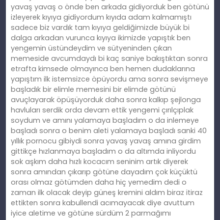
yavaş yavaş o önde ben arkada gidiyorduk ben götünü
izleyerek kıyıya gidiyordum kıyıda adam kalmamıştı
sadece biz vardık tam kıyıya geldiğimizde büyük bi
dalga arkadan vurunca kıyıya ikimizde yapıştık ben
yengemin üstündeydim ve sütyeninden çıkan
memeside avcumdaydı bi kaç saniye bakıştıktan sonra
etrafta kimsede olmayınca ben hemen dudaklarına
yapıştım ilk istemsizce öpüyordu ama sonra sevişmeye
başladık bir elimle memesini bir elimde götünü
avuçlayarak öpüşüyorduk daha sonra kalkıp şejlonga
havluları serdik orda devam ettik yengemi çırılçıplak
soydum ve amını yalamaya başladım o da inlemeye
başladı sonra o benim aleti yalamaya başladı sanki 40
yıllık pornocu gibiydi sonra yavaş yavaş amına girdim
gittikçe hızlanmaya başladım o da altımda inliyordu
sok aşkım daha hızlı kocacım seninim artık diyerek
sonra amından çıkarıp götüne dayadım çok küçüktü
orası olmaz götümden daha hiç yemedim dedi o
zaman ilk olacak deyip güneş kremini aldım biraz itiraz
ettikten sonra kabullendi acımayacak diye avuttum
iyice aletime ve götüne sürdüm 2 parmağımı