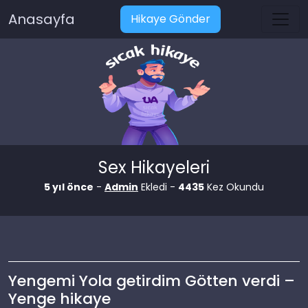
Anasayfa
Hikaye Gönder
Sex Hikayeleri
5 yıl önce
-
Admin
Ekledi -
4435
Kez Okundu
Yengemi Yola getirdim Götten verdi –
Yenge hikaye