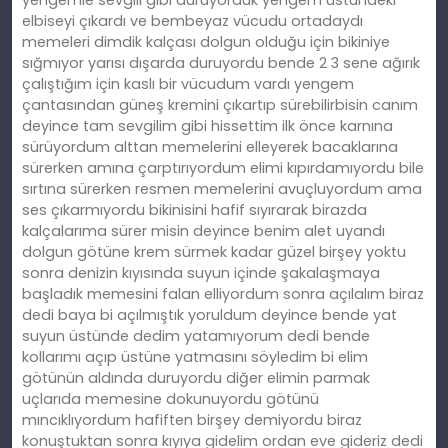
yengemle sevgili gibi duruyorduk yengem üstündeki
elbiseyi çıkardı ve bembeyaz vücudu ortadaydı
memeleri dimdik kalçası dolgun olduğu için bikiniye
sığmıyor yarısı dışarda duruyordu bende 2 3 sene ağırık
çalıştığım için kaslı bir vücudum vardı yengem
çantasından güneş kremini çıkartıp sürebilirbisin canım
deyince tam sevgilim gibi hissettim ilk önce karnına
sürüyordum alttan memelerini elleyerek bacaklarına
sürerken amına çarptırıyordum elimi kıpırdamıyordu bile
sırtına sürerken resmen memelerini avuçluyordum ama
ses çıkarmıyordu bikinisini hafif sıyırarak birazda
kalçalarıma sürer misin deyince benim alet uyandı
dolgun götüne krem sürmek kadar güzel birşey yoktu
sonra denizin kıyısında suyun içinde şakalaşmaya
başladık memesini falan elliyordum sonra açılalım biraz
dedi baya bi açılmıştık yoruldum deyince bende yat
suyun üstünde dedim yatamıyorum dedi bende
kollarımı açıp üstüne yatmasını söyledim bi elim
götünün aldında duruyordu diğer elimin parmak
uçlarıda memesine dokunuyordu götünü
mıncıklıyordum hafiften birşey demiyordu biraz
konuştuktan sonra kıyıya gidelim ordan eve gideriz dedi