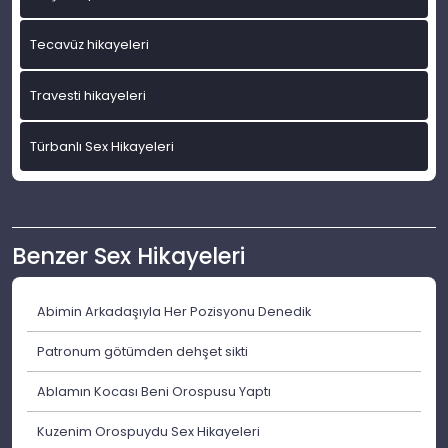
Tecavüz hikayeleri
Travesti hikayeleri
Türbanlı Sex Hikayeleri
Benzer Sex Hikayeleri
Abimin Arkadaşıyla Her Pozisyonu Denedik
Patronum götümden dehşet sikti
Ablamın Kocası Beni Orospusu Yaptı
Kuzenim Orospuydu Sex Hikayeleri