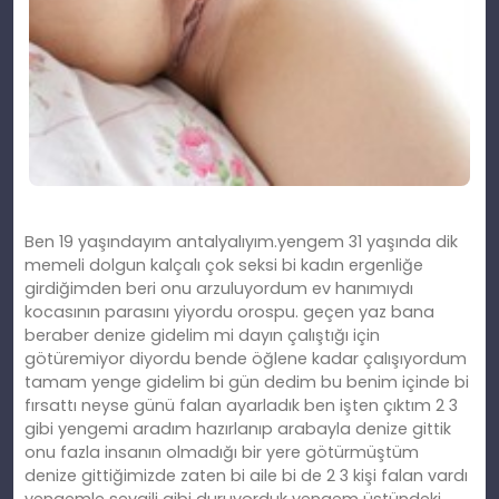
Ben 19 yaşındayım antalyalıyım.yengem 31 yaşında dik
memeli dolgun kalçalı çok seksi bi kadın ergenliğe
girdiğimden beri onu arzuluyordum ev hanımıydı
kocasının parasını yiyordu orospu. geçen yaz bana
beraber denize gidelim mi dayın çalıştığı için
götüremiyor diyordu bende öğlene kadar çalışıyordum
tamam yenge gidelim bi gün dedim bu benim içinde bi
fırsattı neyse günü falan ayarladık ben işten çıktım 2 3
gibi yengemi aradım hazırlanıp arabayla denize gittik
onu fazla insanın olmadığı bir yere götürmüştüm
denize gittiğimizde zaten bi aile bi de 2 3 kişi falan vardı