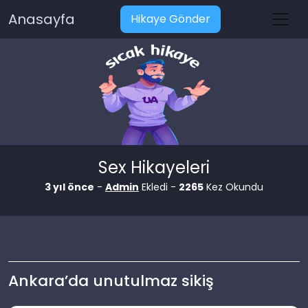
Anasayfa
Hikaye Gönder
Sex Hikayeleri
3 yıl önce
-
Admin
Ekledi -
2265
Kez Okundu
Ankara’da unutulmaz sikiş