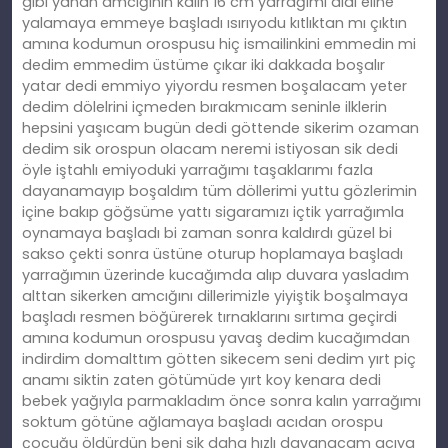
gibi yanan amcığının kalın 16 cm yarrağımı aldı eline
yalamaya emmeye başladı ısırıyodu kıtlıktan mı çıktın
amına kodumun orospusu hiç ismailinkini emmedin mi
dedim emmedim üstüme çıkar iki dakkada boşalır
yatar dedi emmiyo yiyordu resmen boşalacam yeter
dedim dölelrini içmeden bırakmıcam seninle ilklerin
hepsini yaşıcam bugün dedi göttende sikerim ozaman
dedim sik orospun olacam neremi istiyosan sik dedi
öyle iştahlı emiyoduki yarrağımı taşaklarımı fazla
dayanamayıp boşaldım tüm döllerimi yuttu gözlerimin
içine bakıp göğsüme yattı sigaramızı içtik yarrağımla
oynamaya başladı bi zaman sonra kaldırdı güzel bi
sakso çekti sonra üstüne oturup hoplamaya başladı
yarrağımın üzerinde kucağımda alıp duvara yasladım
alttan sikerken amcığını dillerimizle yiyiştik boşalmaya
başladı resmen böğürerek tırnaklarını sırtıma geçirdi
amına kodumun orospusu yavaş dedim kucağımdan
indirdim domalttım götten sikecem seni dedim yırt piç
anamı siktin zaten götümüde yırt koy kenara dedi
bebek yağıyla parmakladım önce sonra kalın yarrağımı
soktum götüne ağlamaya başladı acıdan orospu
çocuğu öldürdün beni sik daha hızlı dayanacam acıya