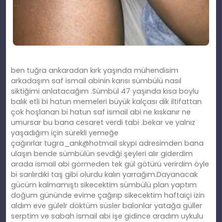
ben tuğra ankaradan kırk yaşında mühendisim
arkadaşım saf ismail abinin karısı sümbülü nasıl
siktiğimi anlatacağım .Sümbül 47 yaşında kısa boylu
balık etli bi hatun memeleri büyük kalçası dik iltifattan
çok hoşlanan bi hatun saf ismail abi ne kıskanır ne
umursar bu bana cesaret verdi tabi .bekar ve yalnız
yaşadığım için sürekli yemeğe
çağırırlar tugra_ank@hotmail skypi adresimden bana
ulaşın bende sümbülün sevdiği şeyleri alır giderdim
arada ismail abi görmeden tek gül götürü verirdim öyle
bi sarılırdıki taş gibi olurdu kalın yarrağım.Dayanacak
gücüm kalmamıştı sikecektim sümbülü plan yaptım
doğum gününde evime çağırıp sikecektim haftaiçi izin
aldım eve gülelr döktüm süsler balonlar yatağa güller
serptim ve sabah ismail abi işe gidince aradım uykulu