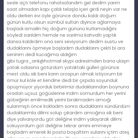
sesle açtı telefonu rahatsızlandım gel dedim yarım
saat olmadan kapı çaldı telaşla içeri girdi neyin var ne
oldu derken evi öyle görünce dondu kaldı doğum
günün kutlu olsun sümbül sultan diyince ağlamaya
başladı ismailin hiç doğum gününü kutlamadığını
söyledi sarıldım hemde ne sarılma kahvaltı yaptık
dansa kaldırdım ona seni seviyorum dedim sustu ve
dudaklarını öpmeye başladım dudaklarını çekti bi ara
seninim dedi kucağıma aldığım
gibi tugra_ank@hotmail skypi adresimden bana ulaşın
yatak odasına götürdüm yataktaki gülleri görünce
mest oldu sik beni karın orospun olmak istiyorum bir
ömür kul köle et kendine dedi bir çırpıda soyunduk
öpüşmüyor yiyorduk birbirimizi dudaklarından boynuna
oradan uçsuz göğüslerine indim somurdum her yerini
göbeğinin emilmedik yerini bırakmadım amcığı
sulanmıştı önce kokladım sonra dudaklarını sündürdüm
dudaklarımla dilimi solup çıkardım amcığına sik beni
diye yalvarıyordu göt deliğine indim yalayarak dilimi
sokuyordum göt deliğine tekrar amını emmeye
başladım emerek iki posta boşalttım sularını içtim ateş