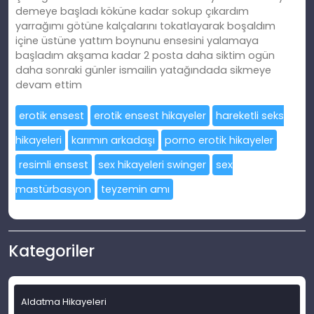
demeye başladı köküne kadar sokup çıkardım
yarrağımı götüne kalçalarını tokatlayarak boşaldım
içine üstüne yattım boynunu ensesini yalamaya
başladım akşama kadar 2 posta daha siktim ogün
daha sonraki günler ismailin yatağındada sikmeye
devam ettim
erotik ensest
erotik ensest hikayeler
hareketli seks
hikayeleri
karımın arkadaşı
porno erotik hikayeler
resimli ensest
sex hikayeleri swinger
sex
mastürbasyon
teyzemin amı
Kategoriler
Aldatma Hikayeleri