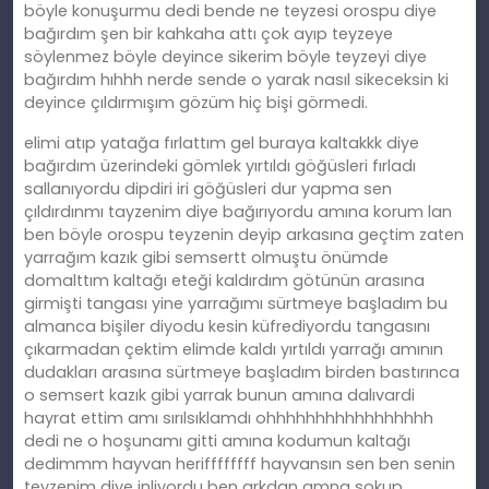
böyle konuşurmu dedi bende ne teyzesi orospu diye
bağırdım şen bir kahkaha attı çok ayıp teyzeye
söylenmez böyle deyince sikerim böyle teyzeyi diye
bağırdım hıhhh nerde sende o yarak nasıl sikeceksin ki
deyince çıldırmışım gözüm hiç bişi görmedi.
elimi atıp yatağa fırlattım gel buraya kaltakkk diye
bağırdım üzerindeki gömlek yırtıldı göğüsleri fırladı
sallanıyordu dipdiri iri göğüsleri dur yapma sen
çıldırdınmı tayzenim diye bağırıyordu amına korum lan
ben böyle orospu teyzenin deyip arkasına geçtim zaten
yarrağım kazık gibi semsertt olmuştu önümde
domalttım kaltağı eteği kaldırdım götünün arasına
girmişti tangası yine yarrağımı sürtmeye başladım bu
almanca bişiler diyodu kesin küfrediyordu tangasını
çıkarmadan çektim elimde kaldı yırtıldı yarrağı amının
dudakları arasına sürtmeye başladım birden bastırınca
o semsert kazık gibi yarrak bunun amına dalıvardi
hayrat ettim amı sırılsıklamdı ohhhhhhhhhhhhhhhhh
dedi ne o hoşunamı gitti amına kodumun kaltağı
dedimmm hayvan heriffffffff hayvansın sen ben senin
teyzenim diye inliyordu ben arkdan amna sokup