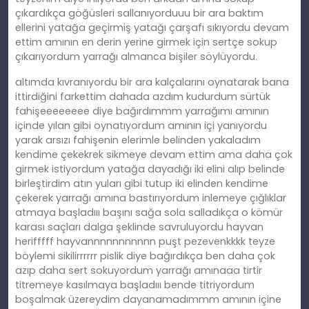
çıkardıkça göğüsleri sallanıyorduuu bir ara baktım
ellerini yatağa geçirmiş yatağı çarşafı sıkıyordu devam
ettim amının en derin yerine girmek için sertçe sokup
çıkarıyordum yarrağı almanca bişiler söylüyordu.
altımda kıvranıyordu bir ara kalçalarını oynatarak bana
ittirdiğini farkettim dahada azdım kudurdum sürtük
fahişeeeeeeee diye bağırdımmm yarrağımı amının
içinde yılan gibi oynatıyordum amının içi yanıyordu
yarak arsızı fahişenin elerimle belinden yakaladım
kendime çekekrek sikmeye devam ettim ama daha çok
girmek istiyordum yatağa dayadığı iki elini alıp belinde
birleştirdim atın yuları gibi tutup iki elinden kendime
çekerek yarrağı amına bastırıyordum inlemeye çığlıklar
atmaya başladııı başını sağa sola salladıkça o kömür
karası saçları dalga şeklinde savruluyordu hayvan
herifffff hayvannnnnnnnnnn puşt pezevenkkkk teyze
böylemi sikilirrrrrr pislik diye bağırdıkça ben daha çok
azıp daha sert sokuyordum yarrağı amınaaa tirtir
titremeye kasılmaya başladııı bende titriyordum
boşalmak üzereydim dayanamadımmm amının içine