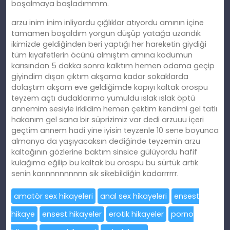
boşalmaya başladımmm.
arzu inim inim inliyordu çığlıklar atıyordu amının içine
tamamen boşaldım yorgun düşüp yatağa uzandık
ikimizde geldiğinden beri yaptığı her hareketin giydiği
tüm kıyafetlerin öcünü almıştım amına kodumun
karısından 5 dakka sonra kalktım hemen odama geçip
giyindim dışarı çıktım akşama kadar sokaklarda
dolaştım akşam eve geldiğimde kapıyı kaltak orospu
teyzem açtı dudaklarıma yumuldu ıslak ıslak öptü
annemim sesiyle irkildim hemen çektim kendimi gel tatlı
hakanım gel sana bir süprizimiz var dedi arzuuu içeri
geçtim annem hadi yine iyisin teyzenle 10 sene boyunca
almanya da yaşıyacaksın dediğinde teyzemin arzu
kaltağının gözlerine baktım sinsice gülüyordu hafif
kulağıma eğilip bu kaltak bu orospu bu sürtük artık
senin karınnnnnnnnn sik sikebildiğin kadarrrrrr.
amatör sex hikayeleri
anal sex hikayeleri
ensest
hikaye
ensest hikayeler
erotik hikayeler
porno