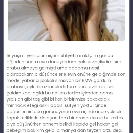
18 yaşımı yeni bitirmiştim ehliyetimi aldığım gündü
öğleden sonra eve dönüyordum çok sevinçliydim sıra
araba almaya gelmişti ama babama nasıl
aldıracaktım o düşüncelerle evin önüne geldiğimde son
model yabancı plakalı simsiyah bir BMW gördüm
arabayı şöyle biraz inceledikten sonra evin kapısını
çaldım kapı açıldı bu ne lan dedim içimden porno
yıldızları gibi taş gibi bi karı birbirimize bakakaldık
minnacık eteği askılı badisi sütyen yoktu içinde
göğüslerinin ucu görünüyordu ewin içinde ince yüksek
topuk terliklerle dolaşan tam bir orospu kimki bu kaltak
diye düşünürken annem belirdi kapıda gel hakan gel
bebeğim bak kim geldi almanya dan teyzen arzu dedi