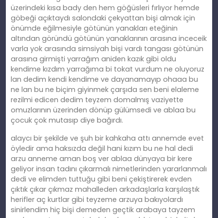
üzerindeki kısa bady den hem göğüsleri fırlıyor hemde
göbeği açıktaydı salondaki çekyattan bişi almak için
önümde eğilmesiyle götünün yanakları eteğinin
altından göründü götünün yanaklarının arasına inceceik
varla yok arasında simsiyah bişi vardı tangası götünün
arasına girmişti yarrağım aniden kazık gibi oldu
kendime kızdım yarrağıma bi tokat vurdum ne oluyoruz
lan dedim kendi kendime ve dayanamayıp ohaaa bu
ne lan bu ne biçim giyinmek çarşıda sen beni elaleme
rezilmi edicen dedim teyzem domalmış vaziyette
omuzlarının üzerinden dönüp gülümsedi ve ablaa bu
çocuk çok mutasıp diye bağırdı.
alaycı bir şekilde ve şuh bir kahkaha attı annemde evet
öyledir ama haksızda değil hani kızım bu ne hal dedi
arzu anneme aman boş ver ablaa dünyaya bir kere
geliyor insan tadını çıkarmalı nimetlerinden yararlanmalı
dedi ve elimden tuttuğu gibi beni çekiştirerek evden
çıktık çıkar çıkmaz mahalleden arkadaşlarla karşılaştık
herifler aç kurtlar gibi teyzeme arzuya bakıyolardı
sinirlendim hiç bişi demeden geçtik arabaya tayzem