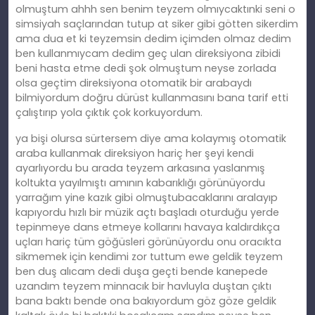
olmuştum ahhh sen benim teyzem olmıycaktınki seni o
simsiyah saçlarından tutup at siker gibi götten sikerdim
ama dua et ki teyzemsin dedim içimden olmaz dedim
ben kullanmıycam dedim geç ulan direksiyona zibidi
beni hasta etme dedi şok olmuştum neyse zorlada
olsa geçtim direksiyona otomatik bir arabaydı
bilmiyordum doğru dürüst kullanmasını bana tarif etti
çalıştırıp yola çıktık çok korkuyordum.
ya bişi olursa sürtersem diye ama kolaymış otomatik
araba kullanmak direksiyon hariç her şeyi kendi
ayarlıyordu bu arada teyzem arkasına yaslanmış
koltukta yayılmıştı amının kabarıklığı görünüyordu
yarrağım yine kazık gibi olmuştubacaklarını aralayıp
kapıyordu hızlı bir müzik açtı başladı oturduğu yerde
tepinmeye dans etmeye kollarını havaya kaldırdıkça
uçları hariç tüm göğüsleri görünüyordu onu oracıkta
sikmemek için kendimi zor tuttum ewe geldik teyzem
ben duş alıcam dedi duşa geçti bende kanepede
uzandım teyzem minnacık bir havluyla duştan çıktı
bana baktı bende ona bakıyordum göz göze geldik