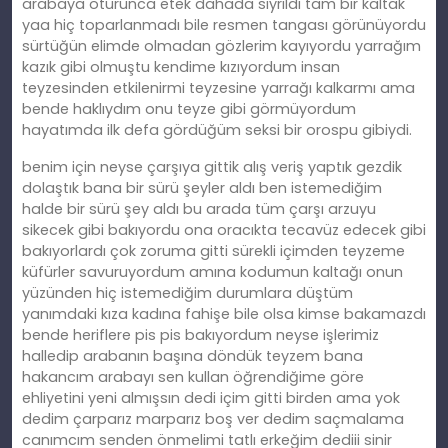
arabaya oturunca etek dahada sıyrıldı tam bir kaltak
yaa hiç toparlanmadı bile resmen tangası görünüyordu
sürtüğün elimde olmadan gözlerim kayıyordu yarrağım
kazık gibi olmuştu kendime kızıyordum insan
teyzesinden etkilenirmi teyzesine yarrağı kalkarmı ama
bende haklıydım onu teyze gibi görmüyordum
hayatımda ilk defa gördüğüm seksi bir orospu gibiydi.
benim için neyse çarşıya gittik alış veriş yaptık gezdik
dolaştık bana bir sürü şeyler aldı ben istemediğim
halde bir sürü şey aldı bu arada tüm çarşı arzuyu
sikecek gibi bakıyordu ona oracıkta tecavüz edecek gibi
bakıyorlardı çok zoruma gitti sürekli içimden teyzeme
küfürler savuruyordum amına kodumun kaltağı onun
yüzünden hiç istemediğim durumlara düştüm
yanımdaki kıza kadına fahişe bile olsa kimse bakamazdı
bende heriflere pis pis bakıyordum neyse işlerimiz
halledip arabanın başına döndük teyzem bana
hakancım arabayı sen kullan öğrendiğime göre
ehliyetini yeni almışsın dedi içim gitti birden ama yok
dedim çarparız marparız boş ver dedim saçmalama
canımcım senden önmelimi tatlı erkeğim dediii sinir