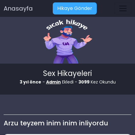
Anasayfa
Hikaye Gönder
Sex Hikayeleri
3 yıl önce
-
Admin
Ekledi -
3099
Kez Okundu
Arzu teyzem inim inim inliyordu