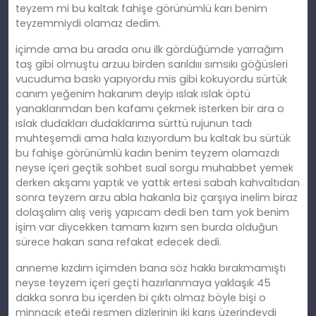
teyzem mi bu kaltak fahişe görünümlü karı benim
teyzemmiydi olamaz dedim.
içimde ama bu arada onu ilk gördüğümde yarrağım
taş gibi olmuştu arzuu birden sarıldııı sımsıkı göğüsleri
vucuduma baskı yapıyordu mis gibi kokuyordu sürtük
canım yeğenim hakanım deyip ıslak ıslak öptü
yanaklarımdan ben kafamı çekmek isterken bir ara o
ıslak dudakları dudaklarıma sürttü rujunun tadı
muhteşemdi ama hala kızıyordum bu kaltak bu sürtük
bu fahişe görünümlü kadın benim teyzem olamazdı
neyse içeri geçtik sohbet sual sorgu muhabbet yemek
derken akşamı yaptık ve yattık ertesi sabah kahvaltıdan
sonra teyzem arzu abla hakanla biz çarşıya inelim biraz
dolaşalım alış veriş yapıcam dedi ben tam yok benim
işim var diycekken tamam kızım sen burda olduğun
sürece hakan sana refakat edecek dedi.
anneme kızdım içimden bana söz hakkı bırakmamıştı
neyse teyzem içeri geçti hazırlanmaya yaklaşık 45
dakka sonra bu içerden bi çıktı olmaz böyle bişi o
minnacık eteği resmen dizlerinin iki karış üzerindeydi