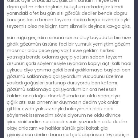
kaltak öyle bi baktıki boşalıcam sandım neyse ben
dışarı çıktım arkadaşlarla buluştum arkadaşlar kimdi
yanındaki afet bu gün sizi gördük dediler bende doğru
konuşun lan o benim teyzem dedim keşke bizimde öyle
teyzemiz olsa ne biçim tam sikmelik deyince kavga çıktı.
yumruğu geçirdim sinana sonra olay büyüdü birbirimize
girdik gözümün üstüne feci bir yumruk yemiştim gözüm
mosmor oldu gece geç vakit ewe geldim herkes
yatmıştı bende odama geçip yattım sabah teyzem
arzunun şarkı söylemesiyle uyandım kapıyı açtı kalk hadi
uykucu diye yanıma geldi beni gıdıklamaya başladı ben
gözümü saklamaya çalışıyordum vucudunu üzerime
yasladı göğüsleri sürtünüp duruyordu ben kafamı
gözümü saklamaya çalışıyordum bir ara nefessiz
kaldım ona doğru döndüğümde ne oldu sana diye
çığlık attı sus annemler duymasın dedim yok onlar
gittiler ewde yalnızız söyle bakayım ne oldu dedi
söylemek istemedim söyle diyorum ne oldu diyince
iyice sinirlendim ne olacak senin yüzünden oldu dedim
olayı anlattım ve haklılar sürtük gibi kaltak gibi
giyiniyorsun dedim bana sertçe bakıp insan teyzesi için