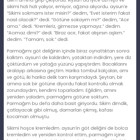
dilim amına girip çıkıyordu. Aysun da iyice azmıştı ve
sikimi hızlı hızlı yalıyor, emiyor, ağzına alıyordu. aysun’e
“Sikimi sokmamı ister misin?” dedim, “Evet isterim fakat
nasıl olacak?” dedi. “Götüne sokayım mı?” dedim, “Acır
ama.” dedi. “Kremleriz, girmezse yapmayız.” dedim.
“Acımaz dimi?” dedi. “Biraz acır, fakat alışırsın aşkım.”
dedim. “Tamam, sok.” dedi.
Parmağımı göt deliğinin içinde biraz oynattıktan sonra
kalktım. aysun’i de kaldırdım, yataktan indirdim, yere diz
çöktürdüm ve yatağa yüzünü yapıştırdım. Bacaklarını
aralayıp arkasına geçtim. Harika tombul kalçaları, amı
ve götü, iki harika delik tam karşımdaydı. Şeytan, bir
amına sok bir götüne diyordu fakat kontrollü olmak
zorundaydım, kendimi toparladım. Eğildim, amını
yeniden yaladım, parmağımı götüne soktum.
Parmağım bu defa daha basit giriyordu. Sikim dimdik,
çatlayacak gibi olmuş, damarları çıkmış, kafası
kocaman olmuştu.
Sikimi hoşce kremledim. aysun’in göt deliğini de bolca
kremledim ve yeniden kontrol ettim, parmağım içine