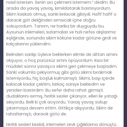
nasıl istersen. Senin acı çekmeni istemem.” dedim. Bu
arada da yavaş yavaş, kımıldatarak bastırıyordum.
Sikim kaskatı olmuş, sanki kırılacak gibiydi. Hafif hafif o
daracık göt deliğinden sımsıcak içine doğru
sokuyordum. Tanrım, ne harika bir duyguydu bu.
Aysunun inlemeleri, sızlamaları ve hızlı nefes alışlarımız
eşliğinde, sonunda sikim köküne kadar götüne girdi ve
kalçalarına yüklendim.
Belinden sarılıp öylece beklerken elimle de alttan amını
okşuyor, o hoş pürüzsüz sırtını öpüyordum. Kısa bir
müddet sonra yavaşca sikimi geri çekmeye başladım.
Sanki vakumla çekiyormuş gibi götü sikimi bırakmak
istemiyordu, hiç boşluk kalmamıştı. Sikimi, başı içerde
kalacak kadar çektim, birkaç saniye bekledim ve
yeniden bastırdım. Bu sefer daha rahat girmişti.
dudaklarını ısırmış, hırıltılı sesler çıkarıyor, elleri ile yatağı
sıkıyordu. Belli ki çok acıyordu. Yavaş yavaş sokup
çıkarmaya devam ettim. Gittikçe alışıyordu. Sikim de
rahatlamıştı, daracık götü de.
Hırıltılı sesleri kesildi, inlemeleri zevk çığlıklarına dönüştü.