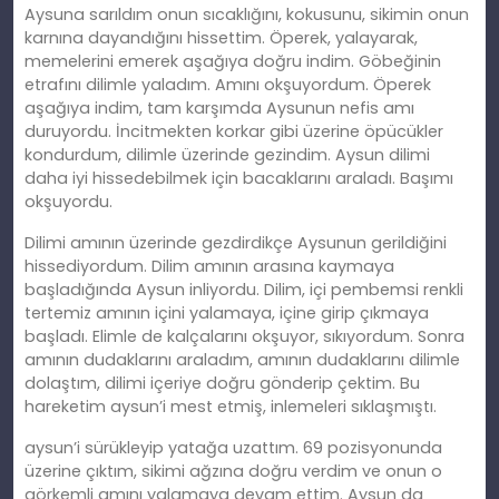
Aysuna sarıldım onun sıcaklığını, kokusunu, sikimin onun
karnına dayandığını hissettim. Öperek, yalayarak,
memelerini emerek aşağıya doğru indim. Göbeğinin
etrafını dilimle yaladım. Amını okşuyordum. Öperek
aşağıya indim, tam karşımda Aysunun nefis amı
duruyordu. İncitmekten korkar gibi üzerine öpücükler
kondurdum, dilimle üzerinde gezindim. Aysun dilimi
daha iyi hissedebilmek için bacaklarını araladı. Başımı
okşuyordu.
Dilimi amının üzerinde gezdirdikçe Aysunun gerildiğini
hissediyordum. Dilim amının arasına kaymaya
başladığında Aysun inliyordu. Dilim, içi pembemsi renkli
tertemiz amının içini yalamaya, içine girip çıkmaya
başladı. Elimle de kalçalarını okşuyor, sıkıyordum. Sonra
amının dudaklarını araladım, amının dudaklarını dilimle
dolaştım, dilimi içeriye doğru gönderip çektim. Bu
hareketim aysun’i mest etmiş, inlemeleri sıklaşmıştı.
aysun’i sürükleyip yatağa uzattım. 69 pozisyonunda
üzerine çıktım, sikimi ağzına doğru verdim ve onun o
görkemli amını yalamaya devam ettim. Aysun da