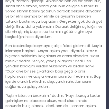
kaydı, zamanı gelmişti. Arkasında ben de diz çökbütün,
sikimi önce amına, sonra götünün deliğine sürtbütün.
Sonra sikimin başını götünün daracık deliğine dayadım
ve bir elim sikimde bir elimle de aysun’in belinden
tutarak bastırmaya başladım. Gerçekten çok dardı göt
deliği. Biraz daha yüklendim. Daracık deliğin açıldığını ve
sikimin şişmiş başının uc kısmının götüne girmeye
başladığını hissediyordum.
Ben bastırdıkça kaçmaya çalıştı fakat gidemedi. Acıyla
inlemeye başladı “Acıyor aşkım yaa.” diyordu. Biraz o
biçimde bekledim, kalçalarını ve amını okşadım. “Hazır
mısın?” dedim. “Acıyor, yavaş ol aşkım.” dedi. Ben
yeniden kaldığım yerden yüklendim ve birden sanki
“Cup” diye bir ses çıkartarak başı geçti. o anki
hoplamasını ve acıyla kıvranmasını tarif edemem. Başı
içerde olarak bekledim, okşayarak rahatlamasını
sağlamaya çalışıyordum.
“Aşkım istersen bırakalım.” dedim. “Hayır, buraya kadar
gelmişken ne olacaksa olsun, nasıl olsa eninde
sonunda bu iş olacak.” dedi. Ben de “Tamam aşkım,