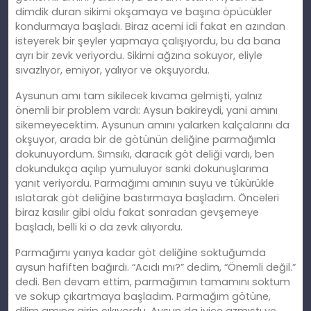
dimdik duran sikimi okşamaya ve başına öpücükler
kondurmaya başladı. Biraz acemi idi fakat en azından
isteyerek bir şeyler yapmaya çalışıyordu, bu da bana
ayrı bir zevk veriyordu. Sikimi ağzına sokuyor, eliyle
sıvazlıyor, emiyor, yalıyor ve okşuyordu.
Aysunun amı tam sikilecek kıvama gelmişti, yalnız
önemli bir problem vardı: Aysun bakireydi, yani amını
sikemeyecektim. Aysunun amını yalarken kalçalarını da
okşuyor, arada bir de götünün deliğine parmağımla
dokunuyordum. Sımsıkı, daracık göt deliği vardı, ben
dokundukça açılıp yumuluyor sanki dokunuşlarıma
yanıt veriyordu. Parmağımı amının suyu ve tükürükle
ıslatarak göt deliğine bastırmaya başladım. Önceleri
biraz kasılır gibi oldu fakat sonradan gevşemeye
başladı, belli ki o da zevk alıyordu.
Parmağımı yarıya kadar göt deliğine soktuğumda
aysun hafiften bağırdı. “Acıdı mı?” dedim, “Önemli değil.”
dedi. Ben devam ettim, parmağımın tamamını soktum
ve sokup çıkartmaya başladım. Parmağım götüne,