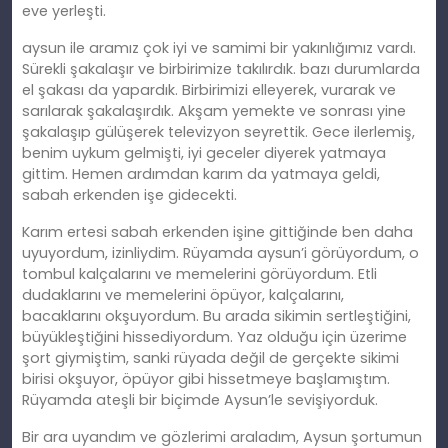
eve yerleşti.
aysun ile aramız çok iyi ve samimi bir yakınlığımız vardı.
Sürekli şakalaşır ve birbirimize takılırdık. bazı durumlarda
el şakası da yapardık. Birbirimizi elleyerek, vurarak ve
sarılarak şakalaşırdık. Akşam yemekte ve sonrası yine
şakalaşıp gülüşerek televizyon seyrettik. Gece ilerlemiş,
benim uykum gelmişti, iyi geceler diyerek yatmaya
gittim. Hemen ardımdan karım da yatmaya geldi,
sabah erkenden işe gidecekti.
Karım ertesi sabah erkenden işine gittiğinde ben daha
uyuyordum, izinliydim. Rüyamda aysun’i görüyordum, o
tombul kalçalarını ve memelerini görüyordum. Etli
dudaklarını ve memelerini öpüyor, kalçalarını,
bacaklarını okşuyordum. Bu arada sikimin sertleştiğini,
büyükleştiğini hissediyordum. Yaz olduğu için üzerime
şort giymiştim, sanki rüyada değil de gerçekte sikimi
birisi okşuyor, öpüyor gibi hissetmeye başlamıştım.
Rüyamda ateşli bir biçimde Aysun’le sevişiyorduk.
Bir ara uyandım ve gözlerimi araladım, Aysun şortumun