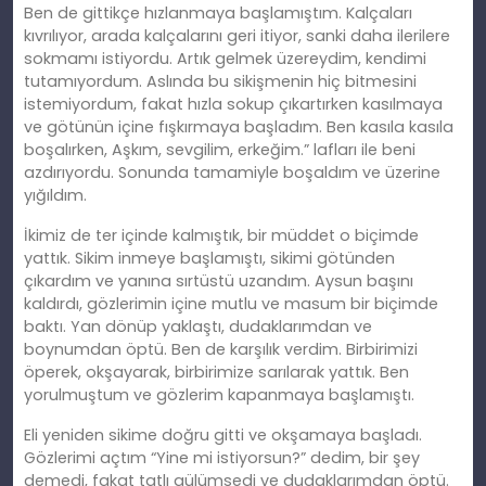
Ben de gittikçe hızlanmaya başlamıştım. Kalçaları
kıvrılıyor, arada kalçalarını geri itiyor, sanki daha ilerilere
sokmamı istiyordu. Artık gelmek üzereydim, kendimi
tutamıyordum. Aslında bu sikişmenin hiç bitmesini
istemiyordum, fakat hızla sokup çıkartırken kasılmaya
ve götünün içine fışkırmaya başladım. Ben kasıla kasıla
boşalırken, Aşkım, sevgilim, erkeğim.” lafları ile beni
azdırıyordu. Sonunda tamamiyle boşaldım ve üzerine
yığıldım.
İkimiz de ter içinde kalmıştık, bir müddet o biçimde
yattık. Sikim inmeye başlamıştı, sikimi götünden
çıkardım ve yanına sırtüstü uzandım. Aysun başını
kaldırdı, gözlerimin içine mutlu ve masum bir biçimde
baktı. Yan dönüp yaklaştı, dudaklarımdan ve
boynumdan öptü. Ben de karşılık verdim. Birbirimizi
öperek, okşayarak, birbirimize sarılarak yattık. Ben
yorulmuştum ve gözlerim kapanmaya başlamıştı.
Eli yeniden sikime doğru gitti ve okşamaya başladı.
Gözlerimi açtım “Yine mi istiyorsun?” dedim, bir şey
demedi, fakat tatlı gülümsedi ve dudaklarımdan öptü.