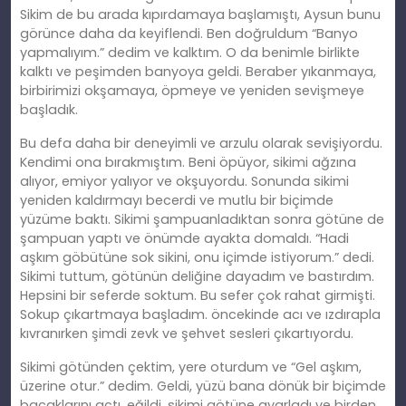
Sikim de bu arada kıpırdamaya başlamıştı, Aysun bunu
görünce daha da keyiflendi. Ben doğruldum “Banyo
yapmalıyım.” dedim ve kalktım. O da benimle birlikte
kalktı ve peşimden banyoya geldi. Beraber yıkanmaya,
birbirimizi okşamaya, öpmeye ve yeniden sevişmeye
başladık.
Bu defa daha bir deneyimli ve arzulu olarak sevişiyordu.
Kendimi ona bırakmıştım. Beni öpüyor, sikimi ağzına
alıyor, emiyor yalıyor ve okşuyordu. Sonunda sikimi
yeniden kaldırmayı becerdi ve mutlu bir biçimde
yüzüme baktı. Sikimi şampuanladıktan sonra götüne de
şampuan yaptı ve önümde ayakta domaldı. “Hadi
aşkım göbütüne sok sikini, onu içimde istiyorum.” dedi.
Sikimi tuttum, götünün deliğine dayadım ve bastırdım.
Hepsini bir seferde soktum. Bu sefer çok rahat girmişti.
Sokup çıkartmaya başladım. öncekinde acı ve ızdırapla
kıvranırken şimdi zevk ve şehvet sesleri çıkartıyordu.
Sikimi götünden çektim, yere oturdum ve “Gel aşkım,
üzerine otur.” dedim. Geldi, yüzü bana dönük bir biçimde
bacaklarını açtı, eğildi, sikimi götüne ayarladı ve birden