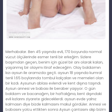
Merhabalar. Ben 45 yaşında evli, 170 boyunda normal
vücut ölçülerinde esmer tenli bir erkeğim. Sizlere
başımdan geçen, benim için güzel bir anı olarak kalan,
yaşanmış bir olayımı itiraf edeceğim. Olay baldızımın
kızı aysun ile aramızda geçti. aysun 18 yaşında kumral
tenli 1.65 boylarında tombul kalçaları ve memeleri olan
bir kızdı. Aysunun ablası evlendi ve kent dışına taşındı.
Aysun annesi ve babası ile beraber yaşıyor. O gün
baldızım ve bacanağım, bir haftalığına, kent dışındaki
evli kızlarını ziyarete gideceklerdi. aysun evde yalnız
kalmasın diye bizde kalmasını makul gördüler. Annesi ve
babasını yolcu ettikten sonra Aysun çantasını alıp bizim