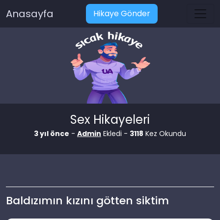
Anasayfa
Hikaye Gönder
Sex Hikayeleri
3 yıl önce
-
Admin
Ekledi -
3118
Kez Okundu
Baldızımın kızını götten siktim