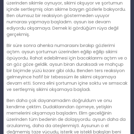
üzerinden sikimle oynuyor, sikimi okşuyor ve şortumun
içinde sertleşmiş olan sikime baygın gözlerle bakıyordu.
Ben olumsuz bir reaksiyon göstermeden uyuyor
numarası yapmaya başladım. aysun ise devam
ediyordu okşamaya. Demek ki gördüğüm rüya değil
gerçekmiş.
Bir süre sonra ahenka numarasını bırakıp gözlerimi
açtım. aysun şortumun üzerinden eğilip eğilip sikimi
öpüyordu. Rahat edebilmesi için bacaklarımı açtım ve o
an göz göze geldik. aysun biran duraksadı ve mahçup
bir biçimde yüzü kızarır gibi oldu. Benden ters reaksiyon
gelmeyince hafif bir tebessüm ile sikimi okşamaya
devam etti. Sonra elini şortumun içine soktu ve sımsıcak
ve sertleşmiş sikimi okşamaya başladı.
Ben daha çok dayanamadım doğruldum ve onu
kendime çektim. Dudaklarından öpmeye, yetişkin
memelerini okşamaya başladım. Elim geceliğinin
üzerinden tüm bedenin de dolaşıyordu. aysun daha da
arzulanmış, daha da ateşlenmişti. Aysunun o el
değmemiş taze vücudu, isterik ve istekli bakışları beni