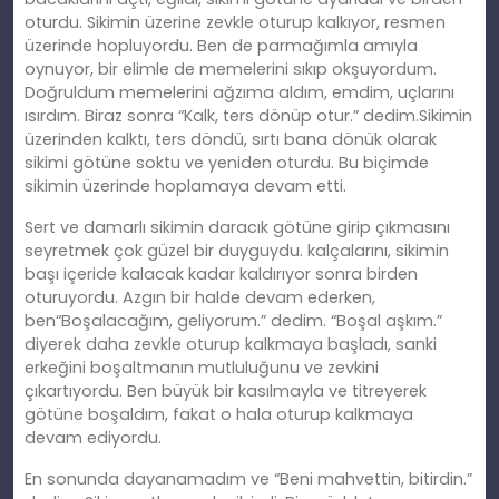
oturdu. Sikimin üzerine zevkle oturup kalkıyor, resmen
üzerinde hopluyordu. Ben de parmağımla amıyla
oynuyor, bir elimle de memelerini sıkıp okşuyordum.
Doğruldum memelerini ağzıma aldım, emdim, uçlarını
ısırdım. Biraz sonra “Kalk, ters dönüp otur.” dedim.Sikimin
üzerinden kalktı, ters döndü, sırtı bana dönük olarak
sikimi götüne soktu ve yeniden oturdu. Bu biçimde
sikimin üzerinde hoplamaya devam etti.
Sert ve damarlı sikimin daracık götüne girip çıkmasını
seyretmek çok güzel bir duyguydu. kalçalarını, sikimin
başı içeride kalacak kadar kaldırıyor sonra birden
oturuyordu. Azgın bir halde devam ederken,
ben“Boşalacağım, geliyorum.” dedim. “Boşal aşkım.”
diyerek daha zevkle oturup kalkmaya başladı, sanki
erkeğini boşaltmanın mutluluğunu ve zevkini
çıkartıyordu. Ben büyük bir kasılmayla ve titreyerek
götüne boşaldım, fakat o hala oturup kalkmaya
devam ediyordu.
En sonunda dayanamadım ve “Beni mahvettin, bitirdin.”