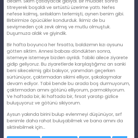
dedim. Sikim çatlayacak gibiydi. Bir müddet sonra
titreyerek boşaldı ve sırtüstü üzerime yattı. Nefes
nefese kalmış, sırılsıklam terlemişti, aynen benim gibi.
Birbirimize öpücükler kondurduk. İkimiz de bu
sevişmeden çok zevk almış ve mutlu olmuştuk.
Duşumuza aldık ve giyindik.
Bir hafta boyunca her fırsatta, baldızımın kızı aysunu
götten siktim. Annesi babası döndükten sonra,
istemeye istemeye bizden ayrıldı. Tabiki ailece ziyarete
gidip geliyoruz. Bu ziyaretlerde karşılaştığımız an sanki
beni sikecekmiş gibi bakıyor, yanımdan geçerken
sürtünüyor, çaktırmadan sikimi elliyor, şakalaşmalar
devam ediyor. Tabii bende bu arada boş durmuyorum,
çaktırmadan amını götünü elliyorum, parmaklıyorum.
Ve haftada bir, iki haftada bir, fırsat yaratıp gizlice
buluşuyoruz ve götünü sikiyorum.
Aysun yakında birini bulup evlenmeyi düşünüyor, sırf
benimle daha rahat buluşabilmek ve bana amını da
siktirebilmek için…