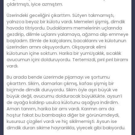
çıldırtmıştı, iyice azmıştım.
Üzerindeki geceliğini çıkarttım. Sütyen takmamıştı,
yalnızca beyaz bir külotu vardı. Memeleri şişmiş, dimdik
havada titriyordu. Dudaklarımı memelerinin uçlarında
gezdirip, dilimle uçlarını yalamaya, ağzıma alıp emmeye
başladım. Elimle de kalçalarını, bacaklarını ve külotunun
üzerinden amını okşuyordum. Okşayarak elimi
külotunun içine soktum. Harika bir yumUşaklık, sıcaklık
avucumun içini dolduruyordu. Tertemizdi, pırıl pırıl biramı
vardı.
Bu arada bende üzerimde pijamayı ve şortumu
çıkarttım. Sikim, damarları çıkmış, kafası şişmiş bir
biçimde dimdik duruyordu. Sikim öyle aşırı büyük ve
büyük değil, avucumu dolduracak büyüklükte. aysun’i
de ayağa kaldırıp usulca külotunu aşağıya indirdim.
Aman tanrım, harika bir amı vardı. Karımın amı da
hoştur fakat bu bambaşka diğer bir görünümdeydi,
kusursuz çizgileri vardı ve hiç sikilmemişti. Aysun ise
dimdik duran sikime hayranlıkla, yiyecek gibi bakıyordu.