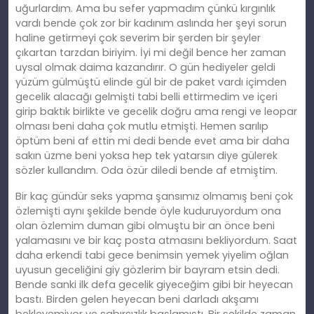
uğurlardım. Ama bu sefer yapmadım çünkü kırgınlık
vardı bende çok zor bir kadınım aslında her şeyi sorun
haline getirmeyi çok severim bir şerden bir şeyler
çıkartan tarzdan biriyim. İyi mi değil bence her zaman
uysal olmak daima kazandırır. O gün hediyeler geldi
yüzüm gülmüştü elinde gül bir de paket vardı içimden
gecelik alacağı gelmişti tabi belli ettirmedim ve içeri
girip baktık birlikte ve gecelik doğru ama rengi ve leopar
olması beni daha çok mutlu etmişti. Hemen sarılıp
öptüm beni af ettin mi dedi bende evet ama bir daha
sakın üzme beni yoksa hep tek yatarsın diye gülerek
sözler kullandım. Oda özür diledi bende af etmiştim.
Bir kaç gündür seks yapma şansımız olmamış beni çok
özlemişti aynı şekilde bende öyle kuduruyordum ona
olan özlemim duman gibi olmuştu bir an önce beni
yalamasını ve bir kaç posta atmasını bekliyordum. Saat
daha erkendi tabi gece benimsin yemek yiyelim oğlan
uyusun geceliğini giy gözlerim bir bayram etsin dedi.
Bende sanki ilk defa gecelik giyeceğim gibi bir heyecan
bastı. Birden gelen heyecan beni darladı akşamı