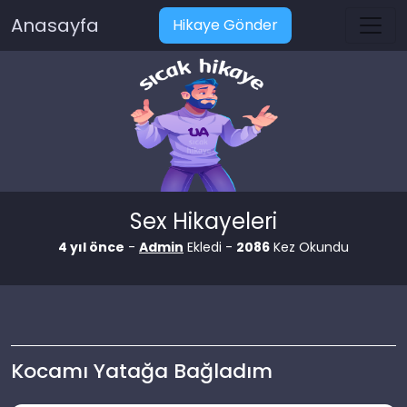
Anasayfa
Hikaye Gönder
Sex Hikayeleri
4 yıl önce
-
Admin
Ekledi -
2086
Kez Okundu
Kocamı Yatağa Bağladım