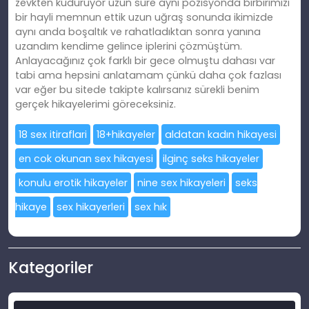
zevkten kuduruyor uzun süre aynı pozisyonda birbirimizi
bir hayli memnun ettik uzun uğraş sonunda ikimizde
aynı anda boşaltık ve rahatladıktan sonra yanına
uzandım kendime gelince iplerini çözmüştüm.
Anlayacağınız çok farklı bir gece olmuştu dahası var
tabi ama hepsini anlatamam çünkü daha çok fazlası
var eğer bu sitede takipte kalırsanız sürekli benim
gerçek hikayelerimi göreceksiniz.
18 sex itiraflari
18+hikayeler
aldatan kadın hikayesi
en cok okunan sex hikayesi
ilginç seks hikayeler
konulu erotik hikayeler
nine sex hikayeleri
seks
hikaye
sex hikayerleri
sex hık
Kategoriler