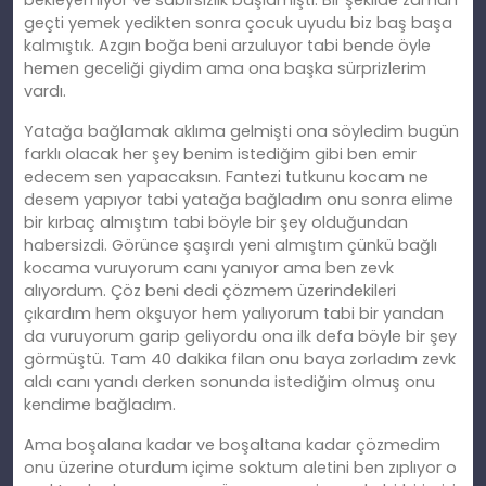
bekleyemiyor ve sabırsızlık başlamıştı. Bir şekilde zaman
geçti yemek yedikten sonra çocuk uyudu biz baş başa
kalmıştık. Azgın boğa beni arzuluyor tabi bende öyle
hemen geceliği giydim ama ona başka sürprizlerim
vardı.
Yatağa bağlamak aklıma gelmişti ona söyledim bugün
farklı olacak her şey benim istediğim gibi ben emir
edecem sen yapacaksın. Fantezi tutkunu kocam ne
desem yapıyor tabi yatağa bağladım onu sonra elime
bir kırbaç almıştım tabi böyle bir şey olduğundan
habersizdi. Görünce şaşırdı yeni almıştım çünkü bağlı
kocama vuruyorum canı yanıyor ama ben zevk
alıyordum. Çöz beni dedi çözmem üzerindekileri
çıkardım hem okşuyor hem yalıyorum tabi bir yandan
da vuruyorum garip geliyordu ona ilk defa böyle bir şey
görmüştü. Tam 40 dakika filan onu baya zorladım zevk
aldı canı yandı derken sonunda istediğim olmuş onu
kendime bağladım.
Ama boşalana kadar ve boşaltana kadar çözmedim
onu üzerine oturdum içime soktum aletini ben zıplıyor o