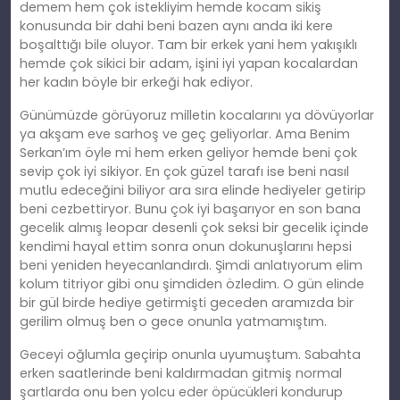
demem hem çok istekliyim hemde kocam sikiş
konusunda bir dahi beni bazen aynı anda iki kere
boşalttığı bile oluyor. Tam bir erkek yani hem yakışıklı
hemde çok sikici bir adam, işini iyi yapan kocalardan
her kadın böyle bir erkeği hak ediyor.
Günümüzde görüyoruz milletin kocalarını ya dövüyorlar
ya akşam eve sarhoş ve geç geliyorlar. Ama Benim
Serkan’ım öyle mi hem erken geliyor hemde beni çok
sevip çok iyi sikiyor. En çok güzel tarafı ise beni nasıl
mutlu edeceğini biliyor ara sıra elinde hediyeler getirip
beni cezbettiryor. Bunu çok iyi başarıyor en son bana
gecelik almış leopar desenli çok seksi bir gecelik içinde
kendimi hayal ettim sonra onun dokunuşlarını hepsi
beni yeniden heyecanlandırdı. Şimdi anlatıyorum elim
kolum titriyor gibi onu şimdiden özledim. O gün elinde
bir gül birde hediye getirmişti geceden aramızda bir
gerilim olmuş ben o gece onunla yatmamıştım.
Geceyi oğlumla geçirip onunla uyumuştum. Sabahta
erken saatlerinde beni kaldırmadan gitmiş normal
şartlarda onu ben yolcu eder öpücükleri kondurup