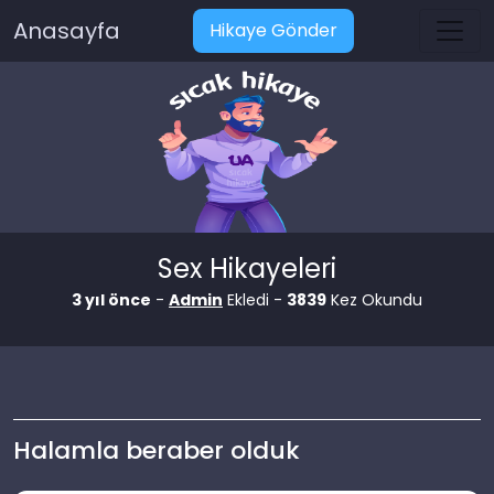
Anasayfa
Hikaye Gönder
Sex Hikayeleri
3 yıl önce
-
Admin
Ekledi -
3839
Kez Okundu
Halamla beraber olduk