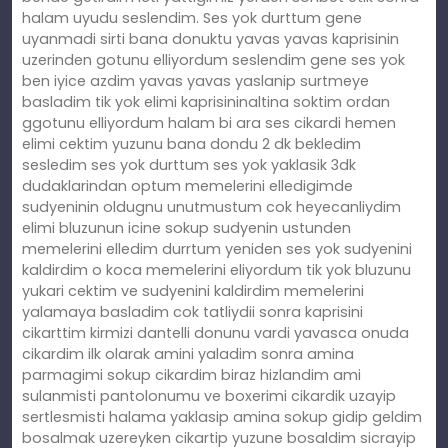
halam uyudu seslendim. Ses yok durttum gene
uyanmadi sirti bana donuktu yavas yavas kaprisinin
uzerinden gotunu elliyordum seslendim gene ses yok
ben iyice azdim yavas yavas yaslanip surtmeye
basladim tik yok elimi kaprisininaltina soktim ordan
ggotunu elliyordum halam bi ara ses cikardi hemen
elimi cektim yuzunu bana dondu 2 dk bekledim
sesledim ses yok durttum ses yok yaklasik 3dk
dudaklarindan optum memelerini elledigimde
sudyeninin oldugnu unutmustum cok heyecanliydim
elimi bluzunun icine sokup sudyenin ustunden
memelerini elledim durrtum yeniden ses yok sudyenini
kaldirdim o koca memelerini eliyordum tik yok bluzunu
yukari cektim ve sudyenini kaldirdim memelerini
yalamaya basladim cok tatliydii sonra kaprisini
cikarttim kirmizi dantelli donunu vardi yavasca onuda
cikardim ilk olarak amini yaladim sonra amina
parmagimi sokup cikardim biraz hizlandim ami
sulanmisti pantolonumu ve boxerimi cikardik uzayip
sertlesmisti halama yaklasip amina sokup gidip geldim
bosalmak uzereyken cikartip yuzune bosaldim sicrayip