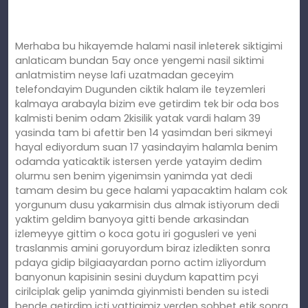
Merhaba bu hikayemde halami nasil inleterek siktigimi
anlaticam bundan 5ay once yengemi nasil siktimi
anlatmistim neyse lafi uzatmadan geceyim
telefondayim Dugunden ciktik halam ile teyzemleri
kalmaya arabayla bizim eve getirdim tek bir oda bos
kalmisti benim odam 2kisilik yatak vardi halam 39
yasinda tam bi afettir ben 14 yasimdan beri sikmeyi
hayal ediyordum suan 17 yasindayim halamla benim
odamda yaticaktik istersen yerde yatayim dedim
olurmu sen benim yigenimsin yanimda yat dedi
tamam desim bu gece halami yapacaktim halam cok
yorgunum dusu yakarmisin dus almak istiyorum dedi
yaktim geldim banyoya gitti bende arkasindan
izlemeyye gittim o koca gotu iri gogusleri ve yeni
traslanmis amini goruyordum biraz izledikten sonra
pdaya gidip bilgiaayardan porno actim izliyordum
banyonun kapisinin sesini duydum kapattim pcyi
cirilciplak gelip yanimda giyinmisti benden su istedi
bende getirdim icti yattigimiz yerden sohbet etik sonra