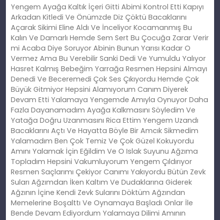
Yengem Ayağa Kaltık İçeri Gitti Abimi Kontrol Etti Kapıyı
Arkadan Kitledi Ve Önümzde Diz Çöktü Bacaklarını
Açarak Sikimi Eline Aldı Ve İnceliyor Kocamanmış Bu
Kalın Ve Damarlı Hemde Sem Sert Bu Çocuğa Zarar Verir
mi Acaba Diye Soruyor Abinin Bunun Yarısı Kadar O
Vermez Ama Bu Verebilir Sanki Dedi Ve Yumuldu Yalıyor
Hasret Kalmış Bebeğim Yarrağa Resmen Hepsini Almayı
Denedi Ve Beceremedi Çok Ses Çıkıyordu Hemde Çok
Büyük Gitmiyor Hepsini Alamıyorum Canım Diyerek
Devam Etti Yalamaya Yengemde Amıyla Oynuyor Daha
Fazla Dayanamadım Ayağa Kalkmasını Söyledim Ve
Yatağa Doğru Uzanmasını Rica Ettim Yengem Uzandı
Bacaklarını Açtı Ve Hayatta Böyle Bir Amcık Sikmedim
Yalamadım Ben Çok Temiz Ve Çok Güzel Kokuyordu
Amını Yalamak İçin Eğildim Ve O Islak Suyunu Ağzıma
Topladım Hepsini Vakumluyorum Yengem Çıldırıyor
Resmen Saçlarımı Çekiyor Canımı Yakıyordu Bütün Zevk
Suları Ağzımdan İken Kaltım Ve Dudaklarına Giderek
Ağzının İçine Kendi Zevk Sularını Döktüm Ağzından
Memelerine Boşalttı Ve Oynamaya Başladı Onlar İle
Bende Devam Ediyordum Yalamaya Dilimi Amının