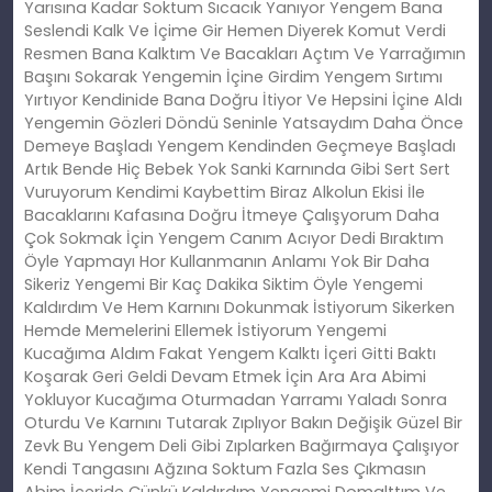
Yarısına Kadar Soktum Sıcacık Yanıyor Yengem Bana
Seslendi Kalk Ve İçime Gir Hemen Diyerek Komut Verdi
Resmen Bana Kalktım Ve Bacakları Açtım Ve Yarrağımın
Başını Sokarak Yengemin İçine Girdim Yengem Sırtımı
Yırtıyor Kendinide Bana Doğru İtiyor Ve Hepsini İçine Aldı
Yengemin Gözleri Döndü Seninle Yatsaydım Daha Önce
Demeye Başladı Yengem Kendinden Geçmeye Başladı
Artık Bende Hiç Bebek Yok Sanki Karnında Gibi Sert Sert
Vuruyorum Kendimi Kaybettim Biraz Alkolun Ekisi İle
Bacaklarını Kafasına Doğru İtmeye Çalışyorum Daha
Çok Sokmak İçin Yengem Canım Acıyor Dedi Bıraktım
Öyle Yapmayı Hor Kullanmanın Anlamı Yok Bir Daha
Sikeriz Yengemi Bir Kaç Dakika Siktim Öyle Yengemi
Kaldırdım Ve Hem Karnını Dokunmak İstiyorum Sikerken
Hemde Memelerini Ellemek İstiyorum Yengemi
Kucağıma Aldım Fakat Yengem Kalktı İçeri Gitti Baktı
Koşarak Geri Geldi Devam Etmek İçin Ara Ara Abimi
Yokluyor Kucağıma Oturmadan Yarramı Yaladı Sonra
Oturdu Ve Karnını Tutarak Zıplıyor Bakın Değişik Güzel Bir
Zevk Bu Yengem Deli Gibi Zıplarken Bağırmaya Çalışıyor
Kendi Tangasını Ağzına Soktum Fazla Ses Çıkmasın