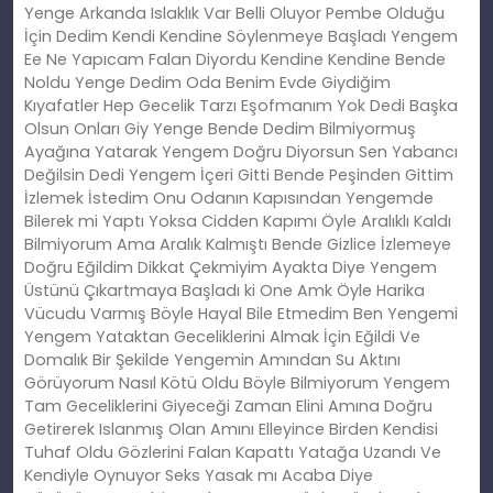
Yenge Arkanda Islaklık Var Belli Oluyor Pembe Olduğu
İçin Dedim Kendi Kendine Söylenmeye Başladı Yengem
Ee Ne Yapıcam Falan Diyordu Kendine Kendine Bende
Noldu Yenge Dedim Oda Benim Evde Giydiğim
Kıyafatler Hep Gecelik Tarzı Eşofmanım Yok Dedi Başka
Olsun Onları Giy Yenge Bende Dedim Bilmiyormuş
Ayağına Yatarak Yengem Doğru Diyorsun Sen Yabancı
Değilsin Dedi Yengem İçeri Gitti Bende Peşinden Gittim
İzlemek İstedim Onu Odanın Kapısından Yengemde
Bilerek mi Yaptı Yoksa Cidden Kapımı Öyle Aralıklı Kaldı
Bilmiyorum Ama Aralık Kalmıştı Bende Gizlice İzlemeye
Doğru Eğildim Dikkat Çekmiyim Ayakta Diye Yengem
Üstünü Çıkartmaya Başladı ki One Amk Öyle Harika
Vücudu Varmış Böyle Hayal Bile Etmedim Ben Yengemi
Yengem Yataktan Geceliklerini Almak İçin Eğildi Ve
Domalık Bir Şekilde Yengemin Amından Su Aktını
Görüyorum Nasıl Kötü Oldu Böyle Bilmiyorum Yengem
Tam Geceliklerini Giyeceği Zaman Elini Amına Doğru
Getirerek Islanmış Olan Amını Elleyince Birden Kendisi
Tuhaf Oldu Gözlerini Falan Kapattı Yatağa Uzandı Ve
Kendiyle Oynuyor Seks Yasak mı Acaba Diye