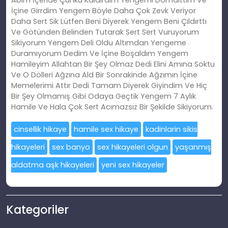
Abim İçeride Çünkü Kaldırdım Yengemi Domalttım Ve
İçine Girrdim Yengem Böyle Daha Çok Zevk Veriyor
Daha Sert Sik Lütfen Beni Diyerek Yengem Beni Çıldırttı
Ve Götünden Belinden Tutarak Sert Sert Vuruyorum
Sikiyorum Yengem Deli Oldu Altımdan Yengeme
Duramıyorum Dedim Ve İçine Boşaldım Yengem
Hamileyim Allahtan Bir Şey Olmaz Dedi Elini Amına Soktu
Ve O Dölleri Ağzına Ald Bir Sonrakinde Ağzımın İçine
Memelerimi Attır Dedi Tamam Diyerek Giyindim Ve Hiç
Bir Şey Olmamış Gibi Odaya Geçtik Yengem 7 Aylık
Hamile Ve Hala Çok Sert Acımazsız Bir Şekilde Sikiyorum.
cinsellik hikaye
hamile sex hikaye
kadinlarin sikis
hikayeleri
sex banyo
sex hikayeleri olgun
yaşanmış
aldatma aşk hikayeleri
yeni sex hikayeler
Kategoriler