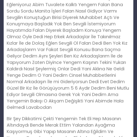
Eğleniyoruz Abim Tuvalete Kalktı Yengem Falan Bana
Sordu Sordu Manita İşleri Falan Nasıl Gidiyor Varmı
Sevgilin Konuştuğun Birisi Diyerek Muhabbet Açtı Ve
Konuşmaya Başladık Yok Ben Sevgili İstemiyorum
Hayatımda Falan Diyerek Başladım Konuya Yengem
Olmaz Öyle Dedi Hep Erkek Arkadaşlar İle Takınılmaz
Kızlar İle de Dolaş Eğlen Sevgili Ol Falan Dedi Ben Yok Kız
Arkadaşlarım Var Fakat Sevgili Konusu Bana Saçma
Geliyor Dedim Aynı Şeyleri Ben Kız Arkadaşlarım İle de
Yapıyorum Zaten Diyince Yengem Kaşının Tekini Yukarı
Kaldırdı Nasıl Şeylermiş Onlar Dedi Yani Aklına Ne Geldi
Yenge Dedim O Yani Dedim Cinsel Muhabbetlerini
Normal Arkadaşın İle mi Gideriyorsun Dedi Evet Dedim
Güzel Bir Kız İle Görüşüyorum 5 6 Aydır Dedim Beni Mutlu
Ediyor Sevgili Olmasına Gerek Yok Yani Dedim Ama
Yengemin Bakışı O Akşam Değişikti Yani Abimde Hala
Gelmedi Lavabodan
Bir Şey Dikkatimi Çekti Yengemin Tek Eli Hep Masanın
Altındaydı Bende Merak Ettim Yalandan Ayağıma
Kaşıyormuş Gibi Yapıp Masanın Altına Eğildim Ve