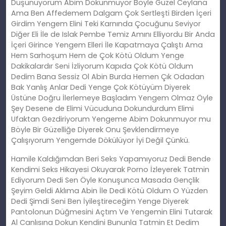
Düşünüyorum Abim Dokunmuyor Böyle Güzel Ceylana
Ama Ben Affedemem Dalgam Çok Sertleşti Birden İçeri
Girdim Yengem Elini Teki Karnında Çocuğunu Seviyor
Diğer Eli İle de Islak Pembe Temiz Amını Elliyordu Bir Anda
İçeri Girince Yengem Elleri İle Kapatmaya Çalıştı Ama
Hem Sarhoşum Hem de Çok Kötü Oldum Yenge
Dakikalardır Seni İzliyorum Kapıda Çok Kötü Oldum
Dedim Bana Sessiz Ol Abin Burda Hemen Çık Odadan
Bak Yanlış Anlar Dedi Yenge Çok Kötüyüm Diyerek
Üstüne Doğru İlerlemeye Başladım Yengem Olmaz Öyle
Şey Desene de Elimi Vücuduna Dokundurdum Elimi
Ufaktan Gezdiriyorum Yengeme Abim Dokunmuyor mu
Böyle Bir Güzelliğe Diyerek Onu Şevklendirmeye
Çalışıyorum Yengemde Dökülüyor İyi Değil Çünkü.
Hamile Kaldığımdan Beri Seks Yapamıyoruz Dedi Bende
Kendimi Seks Hikayesi Okuyarak Porno İzleyerek Tatmin
Ediyorum Dedi Sen Öyle Konuşunca Masada Gençlik
Şeyim Geldi Aklıma Abin İle Dedi Kötü Oldum O Yüzden
Dedi Şimdi Seni Ben İyileştireceğim Yenge Diyerek
Pantolonun Düğmesini Açtım Ve Yengemin Elini Tutarak
Al Canlısına Dokun Kendini Bununla Tatmin Et Dedim