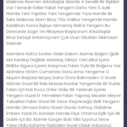
Makinası Resmen Arkadaşlar Abimle 4 Senelik Bir İlişkileri
Var 1 Senedir Evliler Fakat Yengem Daha Yeni 5 Aylık
Hamile Yeni Yaptılar Yani Yengemde Taze Hamile Bir
Seks Makinası Abim Biraz Titiz Galiba Yengemle Hamile
Kaldıktan Sonra İlişkiye Girmemiş Belli ki Yengem Bu
Derecede Azgın Ve Hikayeye Başlıyorum Arkadaşlar
Biraz Detaylı Anlatmıycam Çok Uzun Okurken Sıkılmayın
Sizlerde
Abimlere Hafta Sonları Gider Kalırım Abimle Bağım İğidir
Abi Kardeşi Değilde Arkadaş Gibiyiz Yani Alkol İçeriz
Birlikte Sigara İçerim Karışmaz Falan Öyle Bir Bağımız Var
Abimlere Gittim Cumartesi Günü Ama Yengeme O
Akşam Başladı Herşey Daha Önce Bakmadım O Gözle
Abimle Güzel Bir Rakı Masası Kurduk Yengemde Bir Duble
Falan İçti Karı Koca Onlar Gider Bir Yerlerde İçerler
Yengem Güzel Et Yemekleri Falan Yapmış Mezeler Meyve
Tabakları Falan Güzel Bir Gece Geçireceğiz Belli Yengem
Hamile Olmasa Daha Güzel Olurdu Sarhoş Olabilme
İmkanı Vardı En Azından Hamile Diye Ortama Eşlik İçin Bir
Duble İçti Biz Abimle Sünger Bob Gibi İçiyoruz Gece
Yarısı Oldu Kafamız Harbiden Güzel Olduk Gülüyoruz