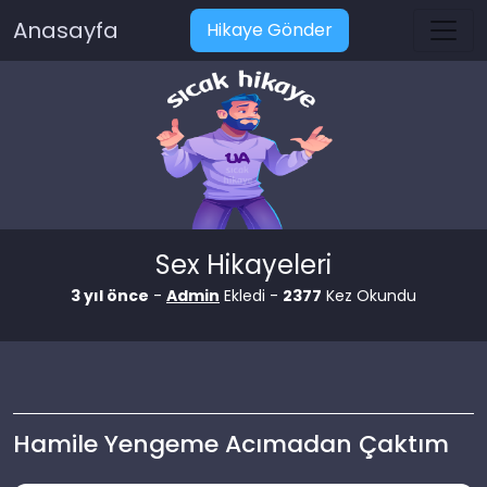
Anasayfa
Hikaye Gönder
Sex Hikayeleri
3 yıl önce
-
Admin
Ekledi -
2377
Kez Okundu
Hamile Yengeme Acımadan Çaktım