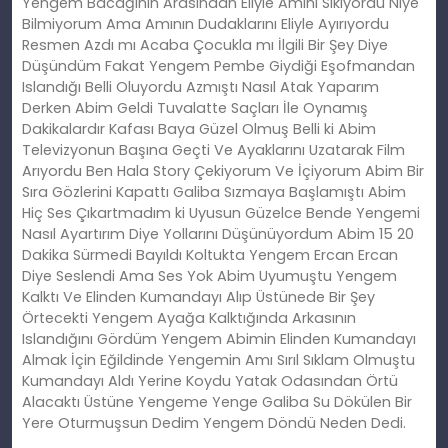
Yengem Bacağının Arasından Eliyle Amını Sıkıyordu Niye
Bilmiyorum Ama Amının Dudaklarını Eliyle Ayırıyordu
Resmen Azdı mı Acaba Çocukla mı İlgili Bir Şey Diye
Düşündüm Fakat Yengem Pembe Giydiği Eşofmandan
Islandığı Belli Oluyordu Azmıştı Nasıl Atak Yaparım
Derken Abim Geldi Tuvalatte Saçları İle Oynamış
Dakikalardır Kafası Baya Güzel Olmuş Belli ki Abim
Televizyonun Başına Geçti Ve Ayaklarını Uzatarak Film
Arıyordu Ben Hala Story Çekiyorum Ve İçiyorum Abim Bir
Sıra Gözlerini Kapattı Galiba Sızmaya Başlamıştı Abim
Hiç Ses Çıkartmadım ki Uyusun Güzelce Bende Yengemi
Nasıl Ayartırım Diye Yollarını Düşünüyordum Abim 15 20
Dakika Sürmedi Bayıldı Koltukta Yengem Ercan Ercan
Diye Seslendi Ama Ses Yok Abim Uyumuştu Yengem
Kalktı Ve Elinden Kumandayı Alıp Üstünede Bir Şey
Örtecekti Yengem Ayağa Kalktığında Arkasının
Islandığını Gördüm Yengem Abimin Elinden Kumandayı
Almak İçin Eğildinde Yengemin Amı Sırıl Sıklam Olmuştu
Kumandayı Aldı Yerine Koydu Yatak Odasından Örtü
Alacaktı Üstüne Yengeme Yenge Galiba Su Dökülen Bir
Yere Oturmuşsun Dedim Yengem Döndü Neden Dedi.