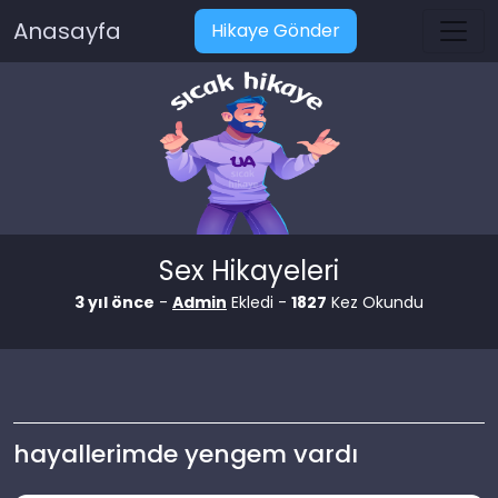
Anasayfa
Hikaye Gönder
Sex Hikayeleri
3 yıl önce
-
Admin
Ekledi -
1827
Kez Okundu
hayallerimde yengem vardı