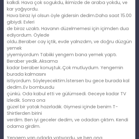
kalkdi. Hava çok sogukdu, ikimizde de araba yokdu, ve
kar yağıyordu.
Hava biraz iyi olsun öyle gidersin dedim.Daha saat 15.00
gibiydi. Evleri
de biraz uzaktı. Havanın düzelmemesi için içimden dua
ediyordum. Öylede
oldu..Beraber cay içtik, evde yalnızdım, ve doğru düzgün
yemek
yiyemiyordum Tabiiki yengem bana yemek yaptı.
Beraber yedik..Aksama
kadar beraber konuştuk..Çok mutluydum. Yengemin
burada kalmasını
istiyordum. Söyleyecektim.İstersen bu gece burada kal
dedim..Ev bombusdu
çünkü. Oda kabul etti ve gülümsedi. Geceye kadar TV
izledik. Sonra ona
güzel bir yatak hazırladık. Giymesi içinde benim T-
Shirtlerden birini
verdim. Ben iyi geceler dedim, ve odadan çıktım. Kendi
odama girdim.
Yengem yan odada yatıyordu, ve ben ona