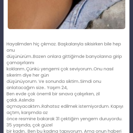
Hayalimden hiç çıkmaz. Başkalarıyla sikisirken bile hep
onu
düşünürüm..Bazen onlara gittiğimde banyolarına girip
çamaşırlarını
koklarım..Çünkü yengemi çok seviyorum..Onu nasıl
sikerim diye her gün
düşünüyorum. Ve sonunda siktim..Simdi onu
anlatacağım size.. Yaşım 24,
Ben evde çok önemli bir sınava çalışırken, zil
çaldı..Aslında
açmayacaktım..Rahatsız edilmek istemiyordum. Kapıyı
açtım, karşımda az
önce resmine bakarak 31 çektiğim yengem duruyordu.
35 yaşında, çok güzel
bir kadın.. Ben bu kadına tapıyorum. Ama onun haberi