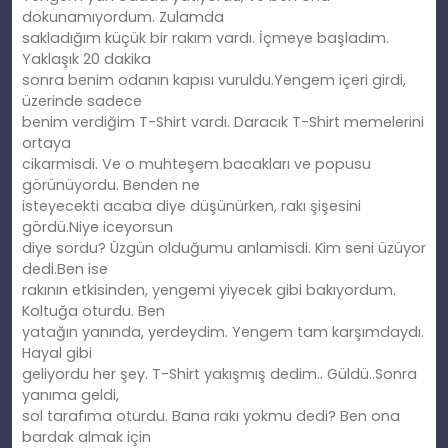
dokunamıyordum. Zulamda
sakladığım küçük bir rakım vardı. İçmeye başladım.
Yaklaşık 20 dakika
sonra benim odanın kapısı vuruldu.Yengem içeri girdi,
üzerinde sadece
benim verdiğim T-Shirt vardı. Daracık T-Shirt memelerini
ortaya
cikarmisdi. Ve o muhteşem bacakları ve popusu
görünüyordu. Benden ne
isteyecekti acaba diye düşünürken, rakı şişesini
gördü.Niye iceyorsun
diye sordu? Üzgün olduğumu anlamisdi. Kim seni üzüyor
dedi.Ben ise
rakının etkisinden, yengemi yiyecek gibi bakıyordum.
Koltuğa oturdu. Ben
yatağın yanında, yerdeydim. Yengem tam karşımdaydı.
Hayal gibi
geliyordu her şey. T-Shirt yakışmış dedim.. Güldü..Sonra
yanıma geldi,
sol tarafıma oturdu. Bana rakı yokmu dedi? Ben ona
bardak almak için