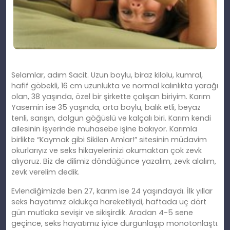
Selamlar, adım Sacit. Uzun boylu, biraz kilolu, kumral,
hafif göbekli, 16 cm uzunlukta ve normal
kal
ınlıkta yarağı
olan, 38 yaşında, özel bir şirkette çalışan biriyim. Karım
Yasemin ise 35 yaşında, orta boylu, balık etli, beyaz
tenli, sarışın, dolgun göğüslü ve kalçalı biri. Karım kendi
ailesinin işyerinde muhasebe iş
ine
bakıyor. Karımla
birlikte “Kaymak gibi Sikilen Amlar!” sitesinin müdavim
okurlarıyız ve seks hikayelerinizi okumaktan çok zevk
alıyoruz. Biz de dilimiz döndüğünce yazalım, zevk
alal
ım,
zevk verelim dedik.
Evlendiğimizde ben 27, karım ise 24 yaşındaydı. İ
lk
yıllar
seks hayatımız oldukça hareketliydi, haftada üç dört
gün mutlaka sevişir ve sikişirdik. Aradan 4-5 sene
geçince, seks hayatımız iyice durgunlaşıp monotonlaştı.