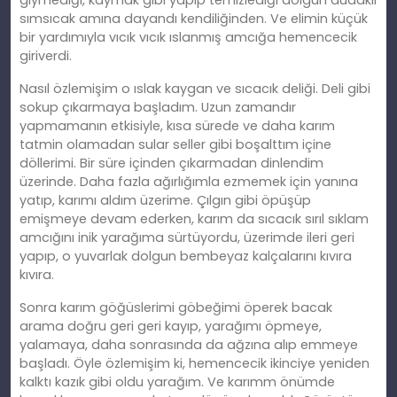
sımsıcak amına dayandı kendiliğinden. Ve elimin küçük
bir yardımıyla vıcık vıcık ıslanmış amcığa hemencecik
giriverdi.
Nasıl özlemişim o ıslak kaygan ve sıcacık deliği. Deli gibi
sokup çıkarmaya başladım. Uzun zamandır
yapmamanın etkisiyle, kısa sürede ve daha karım
tatmin olamadan sular seller gibi boşalttım içine
döllerimi. Bir süre içinden çıkarmadan dinlendim
üzerinde. Daha fazla ağırlığımla ezmemek için yanına
yatıp, karımı aldım üzerime. Çılgın gibi öpüşüp
emişmeye devam ederken, karım da sıcacık sırıl sıklam
amcığını
inik
yarağıma sürtüyordu, üzerimde ileri geri
yapıp, o yuvarlak dolgun bembeyaz kalçalarını kıvıra
kıvıra.
Sonra karım göğüslerimi göbeğimi öperek bacak
arama doğ
ru
geri geri kayıp, yarağımı öpmeye,
yalamaya, daha sonrasında da ağzına alıp emmeye
başladı. Öyle özlemişim
ki
, hemencecik ikinciye yeniden
kalktı kazık gibi oldu yarağım. Ve karımm önümde