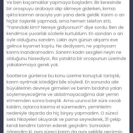
Ve ben kaçamaklar yapmaya başladım. Bir keresinde
bir orospuyu arabaya alıp sikmeye giderken, kırmızı
ışıkta karımın aracıyla yan yana denk geldik. Karım o an
hiçbir taşkınlık yapmadı, ama hemen telefon etti,
“Yanındaki
kim
? Nereye gidiyorsun?” diye sordu. Ben de
kendimce yuvarlak sözlerle kurtuldum. En azından o an
öyle olduğunu sandım. Lakin aynı günün akş
am
ı eve
gelince kıyamet koptu. Ne dediysem, ne yaptıysam
karımı inandıramadım. Sanırım kadın sezgileri neyin ne
olduğunu hissediyor, illa yatakta bir orospunun üzerinde
yakalanmaya gerek yok.
Saatlerce günlerce bu konu üzerine konuştuk tartıştık,
karım ayrılmak istediğini bile söyledi. En sonunda aile
büyüklerinin devreye girmeleri ve benim birdaha yalan
söylemeyeceğime ve aldatmayacağıma dair yemin
etmemden sonra barıştık. Ama uzunca bir süre cezalı
kaldım, aylarca karıma el
süremedim
, yeminlerim
nedeniyle dışarda da hiç birşey yapmadım. O süreci
seks hikayeleri okuyarak ve pørnø seyrederek, 31 çekip
kendi kendimi tatmin ederek geçirdim. Sonradan
öğrendim ki, aynı süreci karım da aynı şekilde geçirmiş.