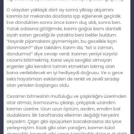
O olaydan yaklaşık dört ay sonra yılbaşı akş
am
ını
karımla bir mekanda dostlarla içip eğlenerek geçirdik.
Eve döndükten sonra önce karım duş aldı, sonra ben.
Yatak odasına gittiğimde, karımı göğüs kı
sm
ı dantelli
siyah saten geceliği ile yatakta beni bekler buldum.
“Hayırdır pijamalarını giymemişsin, bu gecelikle kıçın
donmasın?” diye takıldım. Karım da, “Isıt o zaman,
dondurma!” diye cevap verdi. Karımın yeniyıl sürprizi
cezamı bitirmekmiş. Karısı veya sevgilisi olmayan
ergenler gibi kendimi tatmin etmekten bıkmış olan
bana verilebilecek en iyi hediyeydi doğrusu. Ve o gece
seks hayatımızın eskisinden de renkli ve zevkli sıradışı
olan yeniden başlangıcı oldu.
Cezamın bitmesinin mutluluğu ve şaşkınlığını üzerimden
atar atmaz, bornozumu çıkarıp, çırılçıplak uzandım
karımın üzerine. Uzun uzun öptüm, ısırdım, emdim bal
dudaklarını. Bir taraftanda ellerimin değdiği heryerini
okşadım. Çılgın gibi öpüşürken bacakarasına da iyice
yerleşmiş
tim
. Kazık gibi olan yarağım, karımın külot
giymediği, kaymak gibi yapıp temizlediği
dolgun
dudaklı