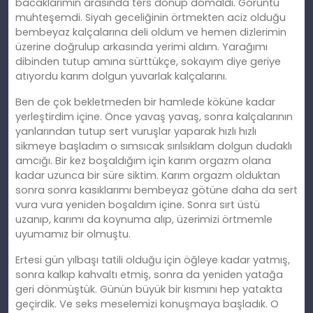
bacaklarımın arasında ters dönüp domaldı. Görüntü
muhteşemdi. Siyah geceliğinin örtmekten aciz olduğu
bembeyaz kalçalarına deli oldum ve hemen dizlerimin
üzerine doğrulup arkasında yerimi aldım. Yarağımı
dibinden tutup
am
ına sürttükçe, sokayım diye geriye
atıyordu karım dolgun yuvarlak kalçalarını.
Ben de çok bekletmeden bir hamlede köküne kadar
yerleştirdim içine. Önce yavaş yavaş, sonra kalçalarının
yanlarından tutup sert vuruşlar yaparak hızlı hızlı
sikmeye başladım o sı
ms
ıcak sırılsıklam dolgun dudaklı
amcığı. Bir kez boşaldığım için karım orgazm olana
kadar uzunca bir süre siktim. Karım orgazm olduktan
sonra sonra kasıklarımı bembeyaz götüne daha da sert
vura vura yeniden boşaldım içine. Sonra sırt üstü
uzanıp, karımı da koynuma alıp, üzerimizi örtmemle
uyumamız bir olmuştu.
Ertesi gün yılbaşı tatili olduğu için öğleye kadar yatmış,
sonra kalkıp kahvaltı etmiş, sonra da yeniden yatağa
geri dönmüştük. Günün büyük bir kı
sm
ını hep yatakta
geçirdik. Ve seks meselemizi konuş
maya
başladık. O