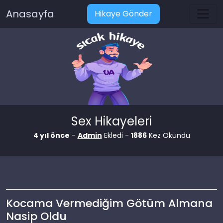
Anasayfa
Hikaye Gönder
Sex Hikayeleri
4 yıl önce
-
Admin
Ekledi -
1886
Kez Okundu
Kocama Vermediğim Götüm Almana
Nasip Oldu