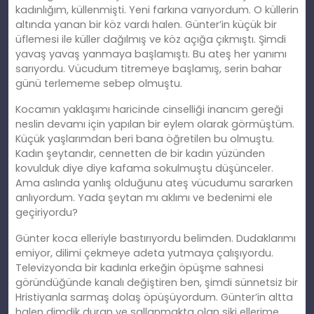
kadınlığım, küllenmişti. Yeni farkına varıyordum. O küllerin
altında yanan bir köz vardı halen. Günter’in küçük bir
üflemesi ile küller dağılmış ve köz açığa çıkmıştı. Şimdi
yavaş yavaş yanmaya başlamıştı. Bu ateş her yanımı
sarıyordu. Vücudum titremeye başlamış, serin bahar
günü terlememe sebep olmuştu.
Kocamın yaklaşımı haricinde cinselliği inancım gereği
neslin devamı için yapılan bir eylem olarak görmüştüm.
Küçük yaşlarımdan beri bana öğretilen bu olmuştu.
Kadın şeytandır, cennetten de bir kadın yüzünden
kovulduk diye diye kafama sokulmuştu düşünceler.
Ama aslında yanlış olduğunu ateş vücudumu sararken
anlıyordum. Yada şeytan mı aklımı ve bedenimi ele
geçiriyordu?
Günter koca elleriyle bastırıyordu belimden. Dudaklarımı
emiyor, dilimi çekmeye adeta yutmaya çalışıyordu.
Televizyonda bir kadınla erkeğin öpüşme sahnesi
göründüğünde kanalı değiştiren ben, şimdi sünnetsiz bir
Hristiyanla sarmaş dolaş öpüşüyordum. Günter’in altta
halen dimdik duran ve sallanmakta olan siki ellerime