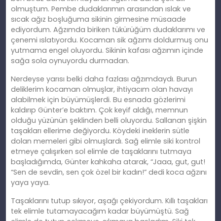
olmuştum. Pembe dudaklarımın arasından ıslak ve
sıcak ağız boşluğuma sikinin girmesine müsaade
ediyordum. Ağzımda biriken tükürüğüm dudaklarımı ve
çenemi ıslatıyordu. Kocaman sik ağzımı doldurmuş onu
yutmama engel oluyordu. Sikinin kafası ağzımın içinde
sağa sola oynuyordu durmadan.
Nerdeyse yarısı belki daha fazlası ağzımdaydı. Burun
deliklerim kocaman olmuşlar, ihtiyacım olan havayı
alabilmek için büyümüşlerdi. Bu esnada gözlerimi
kaldırıp Günter’e baktım. Çok keyif aldığı, memnun
olduğu yüzünün şeklinden belli oluyordu. Sallanan şişkin
taşakları ellerime değiyordu. Köydeki ineklerin sütle
dolan memeleri gibi olmuşlardı. Sağ elimle siki kontrol
etmeye çalışırken sol elimle de taşaklarını tutmaya
başladığımda, Günter kahkaha atarak, “Jaaa, gut, gut!
“Sen de sevdin, sen çok özel bir kadın!” dedi koca ağzını
yaya yaya.
Taşaklarını tutup sıkıyor, aşağı çekiyordum. Kıllı taşakları
tek elimle tutamayacağım kadar büyümüştü. Sağ