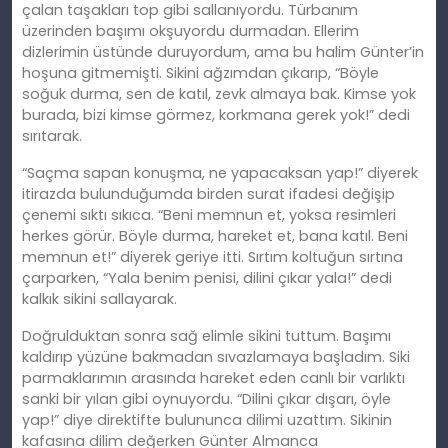
çalan taşakları top gibi sallanıyordu. Türbanım
üzerinden başımı okşuyordu durmadan. Ellerim
dizlerimin üstünde duruyordum, ama bu halim Günter’in
hoşuna gitmemişti. Sikini ağzımdan çıkarıp, “Böyle
soğuk durma, sen de katıl, zevk almaya bak. Kimse yok
burada, bizi kimse görmez, korkmana gerek yok!” dedi
sırıtarak.
“Saçma sapan konuşma, ne yapacaksan yap!” diyerek
itirazda bulunduğumda birden surat ifadesi değişip
çenemi sıktı sıkıca. “Beni memnun et, yoksa resimleri
herkes görür. Böyle durma, hareket et, bana katıl. Beni
memnun et!” diyerek geriye itti. Sırtım koltuğun sırtına
çarparken, “Yala benim penisi, dilini çıkar yala!” dedi
kalkık sikini sallayarak.
Doğrulduktan sonra sağ elimle sikini tuttum. Başımı
kaldırıp yüzüne bakmadan sıvazlamaya başladım. Siki
parmaklarımın arasında hareket eden canlı bir varlıktı
sanki bir yılan gibi oynuyordu. “Dilini çıkar dışarı, öyle
yap!” diye direktifte bulununca dilimi uzattım. Sikinin
kafasına dilim değerken Günter Almanca