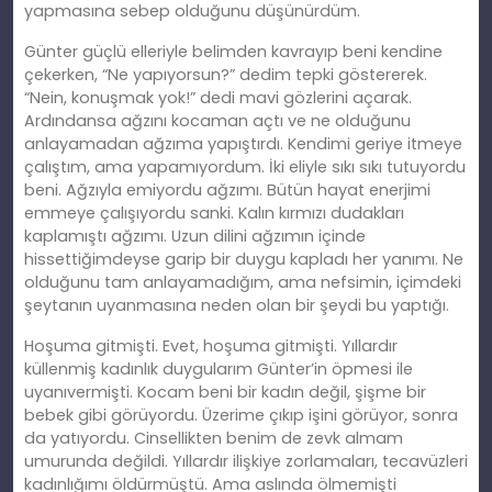
yapmasına sebep olduğunu düşünürdüm.
Günter güçlü elleriyle belimden kavrayıp beni kendine
çekerken, “Ne yapıyorsun?” dedim tepki göstererek.
“Nein, konuşmak yok!” dedi mavi gözlerini açarak.
Ardındansa ağzını kocaman açtı ve ne olduğunu
anlayamadan ağzıma yapıştırdı. Kendimi geriye itmeye
çalıştım, ama yapamıyordum. İki eliyle sıkı sıkı tutuyordu
beni. Ağzıyla emiyordu ağzımı. Bütün hayat enerjimi
emmeye çalışıyordu sanki. Kalın kırmızı dudakları
kaplamıştı ağzımı. Uzun dilini ağzımın içinde
hissettiğimdeyse garip bir duygu kapladı her yanımı. Ne
olduğunu tam anlayamadığım, ama nefsimin, içimdeki
şeytanın uyanmasına neden olan bir şeydi bu yaptığı.
Hoşuma gitmişti. Evet, hoşuma gitmişti. Yıllardır
küllenmiş kadınlık duygularım Günter’in öpmesi ile
uyanıvermişti. Kocam beni bir kadın değil, şişme bir
bebek gibi görüyordu. Üzerime çıkıp işini görüyor, sonra
da yatıyordu. Cinsellikten benim de zevk almam
umurunda değildi. Yıllardır ilişkiye zorlamaları, tecavüzleri
kadınlığımı öldürmüştü. Ama aslında ölmemişti