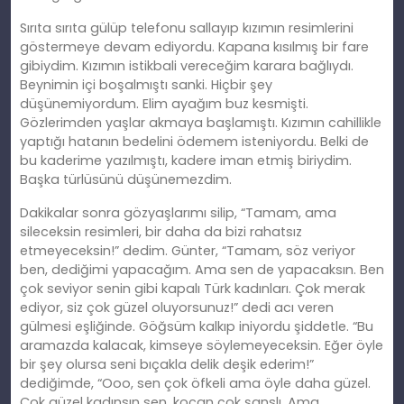
Sırıta sırıta gülüp telefonu sallayıp kızımın resimlerini
göstermeye devam ediyordu. Kapana kısılmış bir fare
gibiydim. Kızımın istikbali vereceğim karara bağlıydı.
Beynimin içi boşalmıştı sanki. Hiçbir şey
düşünemiyordum. Elim ayağım buz kesmişti.
Gözlerimden yaşlar akmaya başlamıştı. Kızımın cahillikle
yaptığı hatanın bedelini ödemem isteniyordu. Belki de
bu kaderime yazılmıştı, kadere iman etmiş biriydim.
Başka türlüsünü düşünemezdim.
Dakikalar sonra gözyaşlarımı silip, “Tamam, ama
sileceksin resimleri, bir daha da bizi rahatsız
etmeyeceksin!” dedim. Günter, “Tamam, söz veriyor
ben, dediğimi yapacağım. Ama sen de yapacaksın. Ben
çok seviyor senin gibi kapalı Türk kadınları. Çok merak
ediyor, siz çok güzel oluyorsunuz!” dedi acı veren
gülmesi eşliğinde. Göğsüm kalkıp iniyordu şiddetle. “Bu
aramazda kalacak, kimseye söylemeyeceksin. Eğer öyle
bir şey olursa seni bıçakla delik deşik ederim!”
dediğimde, “Ooo, sen çok öfkeli ama öyle daha güzel.
Çok güzel kadınsın sen, kocan çok şanslı. Ama