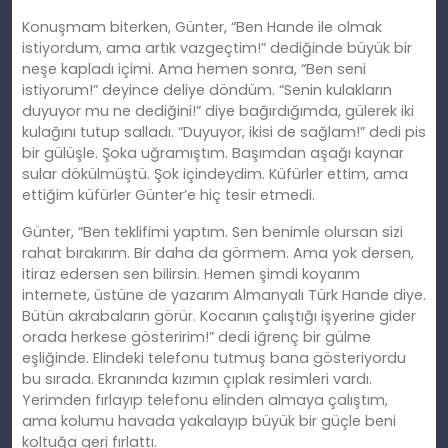
Konuşmam biterken, Günter, “Ben Hande ile olmak
istiyordum, ama artık vazgeçtim!” dediğinde büyük bir
neşe kapladı içimi. Ama hemen sonra, “Ben seni
istiyorum!” deyince deliye döndüm. “Senin kulakların
duyuyor mu ne dediğini!” diye bağırdığımda, gülerek iki
kulağını tutup salladı. “Duyuyor, ikisi de sağlam!” dedi pis
bir gülüşle. Şoka uğramıştım. Başımdan aşağı kaynar
sular dökülmüştü. Şok içindeydim. Küfürler ettim, ama
ettiğim küfürler Günter’e hiç tesir etmedi.
Günter, “Ben teklifimi yaptım. Sen benimle olursan sizi
rahat bırakırım. Bir daha da görmem. Ama yok dersen,
itiraz edersen sen bilirsin. Hemen şimdi koyarım
internete, üstüne de yazarım Almanyalı Türk Hande diye.
Bütün akrabaların görür. Kocanın çalıştığı işyerine gider
orada herkese gösteririm!” dedi iğrenç bir gülme
eşliğinde. Elindeki telefonu tutmuş bana gösteriyordu
bu sırada. Ekranında kızımın çıplak resimleri vardı.
Yerimden fırlayıp telefonu elinden almaya çalıştım,
ama kolumu havada yakalayıp büyük bir güçle beni
koltuğa geri fırlattı.