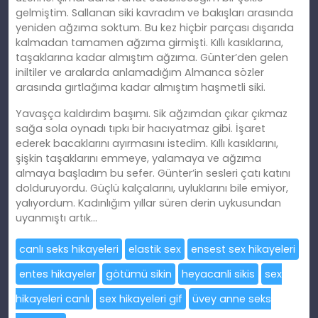
gelmiştim. Sallanan siki kavradım ve bakışları arasında
yeniden ağzıma soktum. Bu kez hiçbir parçası dışarıda
kalmadan tamamen ağzıma girmişti. Kıllı kasıklarına,
taşaklarına kadar almıştım ağzıma. Günter’den gelen
iniltiler ve aralarda anlamadığım Almanca sözler
arasında gırtlağıma kadar almıştım haşmetli siki.
Yavaşça kaldırdım başımı. Sik ağzımdan çıkar çıkmaz
sağa sola oynadı tıpkı bir hacıyatmaz gibi. İşaret
ederek bacaklarını ayırmasını istedim. Kıllı kasıklarını,
şişkin taşaklarını emmeye, yalamaya ve ağzıma
almaya başladım bu sefer. Günter’in sesleri çatı katını
dolduruyordu. Güçlü kalçalarını, uyluklarını bile emiyor,
yalıyordum. Kadınlığım yıllar süren derin uykusundan
uyanmıştı artık…
canlı seks hikayeleri
elastik sex
ensest sex hikayeleri
entes hikayeler
götümü sikin
heyacanli sikis
sex
hikayeleri canlı
sex hikayeleri gif
üvey anne seks