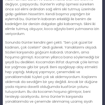
değiyor, çarpıyordu. Günter’in vahşi öpmesi sürerken
önce sol elimi ardından sağ elimi siki tutmuş üzerinde
gidip gelirken hissettim. Kendi başıma yaptığım bir
eylemdi bu. Günter’in kabaran erkekliği ile benim de
kadınlığım bir denizin dalgaları gibi kabarmıştı. Sikini iki
elimle tutmuş okşuyor, koca ağzıyla beni yutmasına izin
veriyordum.
Sonunda Günter kendini geri çekti. “Sen çok güzel bir
kadınsın, çok özelsin!” dedi gülerek. Yanaklarımı okşadı.
Sözleri karşısında göğsüm kabardı. Utandım, ama
hoşuma gitmişti. Kocamın yıllarca bana söylemediği bir
şeydi bu dedikleri. Kocamdan iltifat duymak çöle kırmızı
kar yağması gibi bir şeydi. Beni aşağılayıp alay etmekti
hep yaptığı. Makyaj yapmıyor, çenemdeki ve
yanaklarımdaki tüyleri çok sık aldırmıyordum. Kaşlarımı
aldırmak da sevdiğim bir şey değildi. Ancak bir düğüne
yada nişana davetli olduğumda kuaförün yolunu
tutuyordum. Bu da kocamın hoşuna gitmiyor, beni
tersleyip azarlıyordu. Ama Günter’in karşısında
yanaklarımda ve çenemde alınmamış uzamış siyah