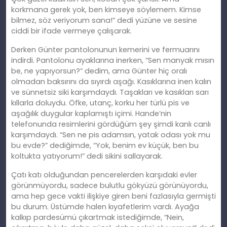
korkmana gerek yok, ben kimseye söylemem. Kimse
bilmez, söz veriyorum sana!” dedi yüzüne ve sesine
ciddi bir ifade vermeye çalışarak.
Derken Günter pantolonunun kemerini ve fermuarını
indirdi. Pantolonu ayaklarına inerken, “Sen manyak mısın
be, ne yapıyorsun?” dedim, ama Günter hiç oralı
olmadan baksırını da sıyırdı aşağı. Kasıklarına inen kalın
ve sünnetsiz siki karşımdaydı. Taşakları ve kasıkları sarı
kıllarla doluydu. Öfke, utanç, korku her türlü pis ve
aşağılık duygular kaplamıştı içimi. Hande’nin
telefonunda resimlerini gördüğüm şey şimdi kanlı canlı
karşımdaydı. “Sen ne pis adamsın, yatak odası yok mu
bu evde?” dediğimde, “Yok, benim ev küçük, ben bu
koltukta yatıyorum!” dedi sikini sallayarak.
Çatı katı olduğundan pencerelerden karşıdaki evler
görünmüyordu, sadece bulutlu gökyüzü görünüyordu,
ama hep gece vakti ilişkiye giren beni fazlasıyla germişti
bu durum. Üstümde halen kıyafetlerim vardı. Ayağa
kalkıp pardesümü çıkartmak istediğimde, “Nein,