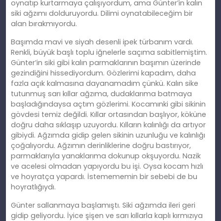
oynatıp kurtarmaya çalışıyordum, ama Günter’in kalın
siki ağzımı dolduruyordu. Dilimi oynatabileceğim bir
alan bırakmıyordu.
Başımda mavi ve siyah desenli ipek türbanım vardı.
Renkli, büyük başlı toplu iğnelerle saçıma sabitlemiştim.
Günter’in siki gibi kalın parmaklarının başımın üzerinde
gezindiğini hissediyordum. Gözlerimi kapadım, daha
fazla açık kalmasına dayanamadım çünkü. Kalın sike
tutunmuş sarı kıllar ağzıma, dudaklarıma batmaya
başladığındaysa açtım gözlerimi. Kocamınki gibi sikinin
gövdesi temiz değildi. Kıllar ortasından başlıyor, köküne
doğru daha sıklaşıp uzuyordu. Kılların kalınlığı da artıyor
gibiydi. Ağzımda gidip gelen sikinin uzunluğu ve kalınlığı
çoğalıyordu. Ağzımın derinliklerine doğru bastırıyor,
parmaklarıyla yanaklarıma dokunup okşuyordu. Nazik
ve acelesi olmadan yapıyordu bu işi. Oysa kocam hızlı
ve hoyratça yapardı. İstemememin bir sebebi de bu
hoyratlığıydı.
Günter sallanmaya başlamıştı. Siki ağzımda ileri geri
gidip geliyordu. İyice şişen ve sarı kıllarla kaplı kırmızıya