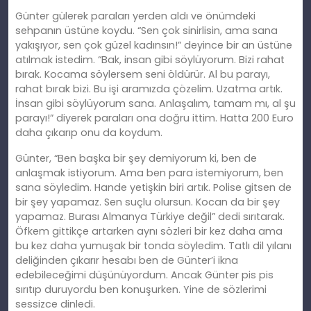
Günter gülerek paraları yerden aldı ve önümdeki
sehpanın üstüne koydu. “Sen çok sinirlisin, ama sana
yakışıyor, sen çok güzel kadınsın!” deyince bir an üstüne
atılmak istedim. “Bak, insan gibi söylüyorum. Bizi rahat
bırak. Kocama söylersem seni öldürür. Al bu parayı,
rahat bırak bizi. Bu işi aramızda çözelim. Uzatma artık.
İnsan gibi söylüyorum sana. Anlaşalım, tamam mı, al şu
parayı!” diyerek paraları ona doğru ittim. Hatta 200 Euro
daha çıkarıp onu da koydum.
Günter, “Ben başka bir şey demiyorum ki, ben de
anlaşmak istiyorum. Ama ben para istemiyorum, ben
sana söyledim. Hande yetişkin biri artık. Polise gitsen de
bir şey yapamaz. Sen suçlu olursun. Kocan da bir şey
yapamaz. Burası Almanya Türkiye değil” dedi sırıtarak.
Öfkem gittikçe artarken aynı sözleri bir kez daha ama
bu kez daha yumuşak bir tonda söyledim. Tatlı dil yılanı
deliğinden çıkarır hesabı ben de Günter’i ikna
edebileceğimi düşünüyordum. Ancak Günter pis pis
sırıtıp duruyordu ben konuşurken. Yine de sözlerimi
sessizce dinledi.