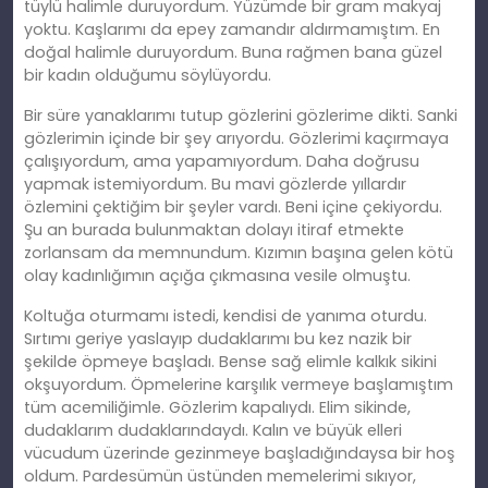
tüylü halimle duruyordum. Yüzümde bir gram makyaj
yoktu. Kaşlarımı da epey zamandır aldırmamıştım. En
doğal halimle duruyordum. Buna rağmen bana güzel
bir kadın olduğumu söylüyordu.
Bir süre yanaklarımı tutup gözlerini gözlerime dikti. Sanki
gözlerimin içinde bir şey arıyordu. Gözlerimi kaçırmaya
çalışıyordum, ama yapamıyordum. Daha doğrusu
yapmak istemiyordum. Bu mavi gözlerde yıllardır
özlemini çektiğim bir şeyler vardı. Beni içine çekiyordu.
Şu an burada bulunmaktan dolayı itiraf etmekte
zorlansam da memnundum. Kızımın başına gelen kötü
olay kadınlığımın açığa çıkmasına vesile olmuştu.
Koltuğa oturmamı istedi, kendisi de yanıma oturdu.
Sırtımı geriye yaslayıp dudaklarımı bu kez nazik bir
şekilde öpmeye başladı. Bense sağ elimle kalkık sikini
okşuyordum. Öpmelerine karşılık vermeye başlamıştım
tüm acemiliğimle. Gözlerim kapalıydı. Elim sikinde,
dudaklarım dudaklarındaydı. Kalın ve büyük elleri
vücudum üzerinde gezinmeye başladığındaysa bir hoş
oldum. Pardesümün üstünden memelerimi sıkıyor,