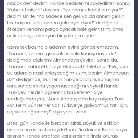
olacak de!” dedim. Hande dediklerimi söyledikten sonra,
“Kabul etmiyor!” deyince, “Ne demek kabul etmiyor?”
dedim sinirle. “Ya sadece sen gel, ya da annen gelsin
tek başına. İkiniz birden gelmeyin diyor!” dediğinde
öfkeden kendimi parçalayacak hale gelmiştim, ama
artık dönüşü olmayan bir yola girmiştim.
Kızımı tek başına o adamın evine gönderemezdim.
“Tamam, annem gelecek seninle konuşmaya de!”
dediğimde sözlerimi Almancaya çevirdi. Sonra da,
“Tamam kabul etti!” diyerek kapattı telefonu. “Peki, ben
bu adamla nasıl anlaşacağım kızım, benim Almancam
az!” dediğimde, Günter’in Türkçe bildiğini, konuşma
konusunda sıkıntı yaşamayacağımı söyledi Hande.
“Türkçeyi nerden öğrenmiş bu kefere?” diye
sorduğumdaysa, “Anne Almanya’da kaç milyon Türk
var. Hem Günter her yaz Türkiye’ye gidiyormuş tatil için,
o şekilde öğrenmiş!” diye yanıt verdi.
Ertesi gün Hande ile beraber çıktık. Büyük ve eski bir
binanın en üst katındaydı Günter’in dairesi. Ben binaya
girerken Hande etraftaki kafelerden birinde oturup