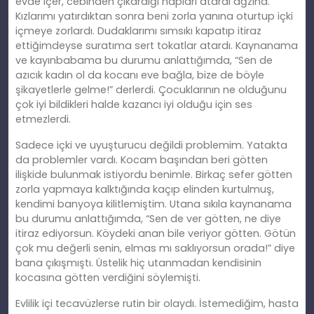
evde içer, cebinden çıkardığı hapları atardı ağzına.
Kızlarımı yatırdıktan sonra beni zorla yanına oturtup içki
içmeye zorlardı. Dudaklarımı sımsıkı kapatıp itiraz
ettiğimdeyse suratıma sert tokatlar atardı. Kaynanama
ve kayınbabama bu durumu anlattığımda, “Sen de
azıcık kadın ol da kocanı eve bağla, bize de böyle
şikayetlerle gelme!” derlerdi. Çocuklarının ne olduğunu
çok iyi bildikleri halde kazancı iyi olduğu için ses
etmezlerdi.
Sadece içki ve uyuşturucu değildi problemim. Yatakta
da problemler vardı. Kocam başından beri götten
ilişkide bulunmak istiyordu benimle. Birkaç sefer götten
zorla yapmaya kalktığında kaçıp elinden kurtulmuş,
kendimi banyoya kilitlemiştim. Utana sıkıla kaynanama
bu durumu anlattığımda, “Sen de ver götten, ne diye
itiraz ediyorsun. Köydeki anan bile veriyor götten. Götün
çok mu değerli senin, elmas mı saklıyorsun orada!” diye
bana çıkışmıştı. Üstelik hiç utanmadan kendisinin
kocasına götten verdiğini söylemişti.
Evlilik içi tecavüzlerse rutin bir olaydı. İstemediğim, hasta