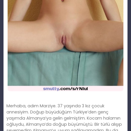
Merhaba, adım Marziye. 37 yaşında 3 kız çocuk
annesiyim. Doğup büyüdüğüm Türkiye’den genç
yaşımda Almanya’ya gelin gelmiştim. Kocam halamın
oğluydu, Almanya’da doğup büyümüştü. Bir türlü alışıp
sevemedim Almanya’yı, uyum sağlayamadım. Bu da