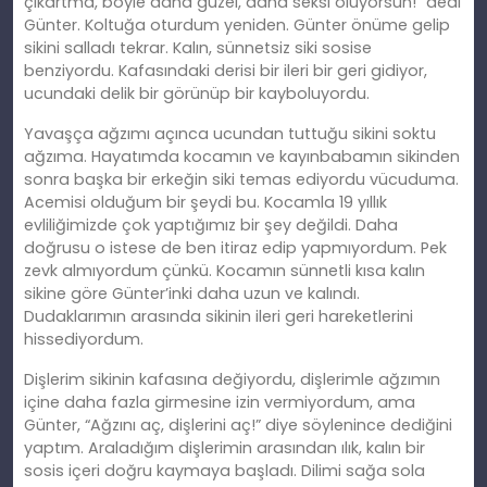
çıkartma, böyle daha güzel, daha seksi oluyorsun!” dedi
Günter. Koltuğa oturdum yeniden. Günter önüme gelip
sikini salladı tekrar. Kalın, sünnetsiz siki sosise
benziyordu. Kafasındaki derisi bir ileri bir geri gidiyor,
ucundaki delik bir görünüp bir kayboluyordu.
Yavaşça ağzımı açınca ucundan tuttuğu sikini soktu
ağzıma. Hayatımda kocamın ve kayınbabamın sikinden
sonra başka bir erkeğin siki temas ediyordu vücuduma.
Acemisi olduğum bir şeydi bu. Kocamla 19 yıllık
evliliğimizde çok yaptığımız bir şey değildi. Daha
doğrusu o istese de ben itiraz edip yapmıyordum. Pek
zevk almıyordum çünkü. Kocamın sünnetli kısa kalın
sikine göre Günter’inki daha uzun ve kalındı.
Dudaklarımın arasında sikinin ileri geri hareketlerini
hissediyordum.
Dişlerim sikinin kafasına değiyordu, dişlerimle ağzımın
içine daha fazla girmesine izin vermiyordum, ama
Günter, “Ağzını aç, dişlerini aç!” diye söylenince dediğini
yaptım. Araladığım dişlerimin arasından ılık, kalın bir
sosis içeri doğru kaymaya başladı. Dilimi sağa sola