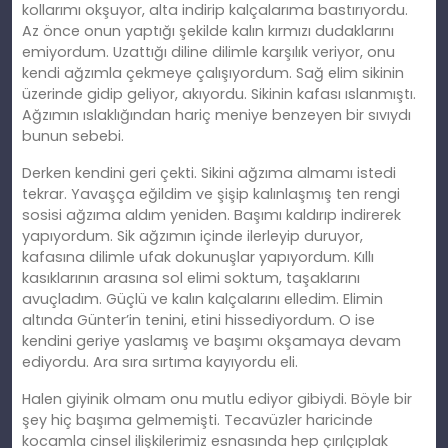
kollarımı okşuyor, alta indirip kalçalarıma bastırıyordu.
Az önce onun yaptığı şekilde kalın kırmızı dudaklarını
emiyordum. Uzattığı diline dilimle karşılık veriyor, onu
kendi ağzımla çekmeye çalışıyordum. Sağ elim sikinin
üzerinde gidip geliyor, akıyordu. Sikinin kafası ıslanmıştı.
Ağzımın ıslaklığından hariç meniye benzeyen bir sıvıydı
bunun sebebi.
Derken kendini geri çekti. Sikini ağzıma almamı istedi
tekrar. Yavaşça eğildim ve şişip kalınlaşmış ten rengi
sosisi ağzıma aldım yeniden. Başımı kaldırıp indirerek
yapıyordum. Sik ağzımın içinde ilerleyip duruyor,
kafasına dilimle ufak dokunuşlar yapıyordum. Kıllı
kasıklarının arasına sol elimi soktum, taşaklarını
avuçladım. Güçlü ve kalın kalçalarını elledim. Elimin
altında Günter’in tenini, etini hissediyordum. O ise
kendini geriye yaslamış ve başımı okşamaya devam
ediyordu. Ara sıra sırtıma kayıyordu eli.
Halen giyinik olmam onu mutlu ediyor gibiydi. Böyle bir
şey hiç başıma gelmemişti. Tecavüzler haricinde
kocamla cinsel ilişkilerimiz esnasında hep çırılçıplak