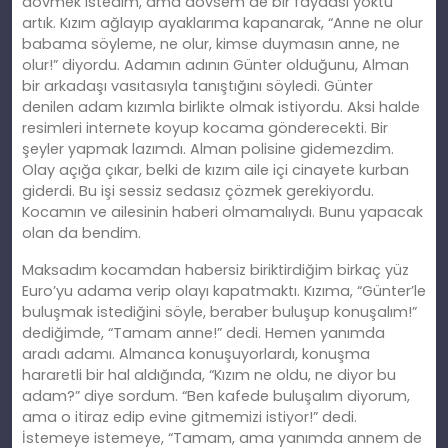
dövmek istedim, ama dövsem de bir faydası yoktu
artık. Kızım ağlayıp ayaklarıma kapanarak, “Anne ne olur
babama söyleme, ne olur, kimse duymasın anne, ne
olur!” diyordu. Adamın adının Günter olduğunu, Alman
bir arkadaşı vasıtasıyla tanıştığını söyledi. Günter
denilen adam kızımla birlikte olmak istiyordu. Aksi halde
resimleri internete koyup kocama gönderecekti. Bir
şeyler yapmak lazımdı. Alman polisine gidemezdim.
Olay açığa çıkar, belki de kızım aile içi cinayete kurban
giderdi. Bu işi sessiz sedasız çözmek gerekiyordu.
Kocamın ve ailesinin haberi olmamalıydı. Bunu yapacak
olan da bendim.
Maksadım kocamdan habersiz biriktirdiğim birkaç yüz
Euro’yu adama verip olayı kapatmaktı. Kızıma, “Günter’le
buluşmak istediğini söyle, beraber buluşup konuşalım!”
dediğimde, “Tamam anne!” dedi. Hemen yanımda
aradı adamı. Almanca konuşuyorlardı, konuşma
hararetli bir hal aldığında, “Kızım ne oldu, ne diyor bu
adam?” diye sordum. “Ben kafede buluşalım diyorum,
ama o itiraz edip evine gitmemizi istiyor!” dedi.
İstemeye istemeye, “Tamam, ama yanımda annem de