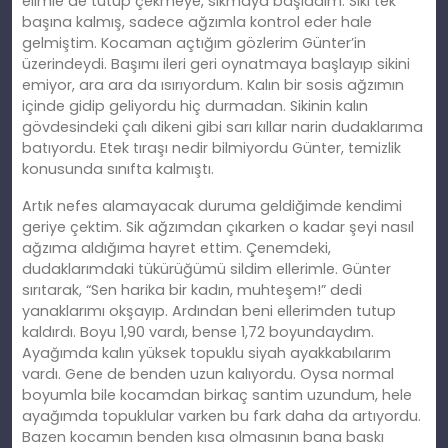
elimle de tutup çekmeye, sıkmaya başladım. Siki tek
başına kalmış, sadece ağzımla kontrol eder hale
gelmiştim. Kocaman açtığım gözlerim Günter’in
üzerindeydi. Başımı ileri geri oynatmaya başlayıp sikini
emiyor, ara ara da ısırıyordum. Kalın bir sosis ağzımın
içinde gidip geliyordu hiç durmadan. Sikinin kalın
gövdesindeki çalı dikeni gibi sarı kıllar narin dudaklarıma
batıyordu. Etek tıraşı nedir bilmiyordu Günter, temizlik
konusunda sınıfta kalmıştı.
Artık nefes alamayacak duruma geldiğimde kendimi
geriye çektim. Sik ağzımdan çıkarken o kadar şeyi nasıl
ağzıma aldığıma hayret ettim. Çenemdeki,
dudaklarımdaki tükürüğümü sildim ellerimle. Günter
sırıtarak, “Sen harika bir kadın, muhteşem!” dedi
yanaklarımı okşayıp. Ardından beni ellerimden tutup
kaldırdı. Boyu 1,90 vardı, bense 1,72 boyundaydım.
Ayağımda kalın yüksek topuklu siyah ayakkabılarım
vardı. Gene de benden uzun kalıyordu. Oysa normal
boyumla bile kocamdan birkaç santim uzundum, hele
ayağımda topuklular varken bu fark daha da artıyordu.
Bazen kocamın benden kısa olmasının bana baskı