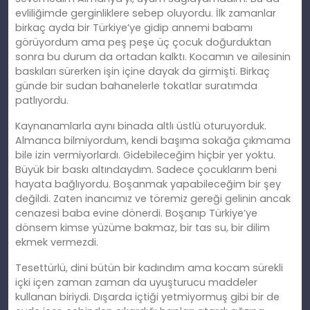
evliliğimde gerginliklere sebep oluyordu. İlk zamanlar
birkaç ayda bir Türkiye’ye gidip annemi babamı
görüyordum ama peş peşe üç çocuk doğurduktan
sonra bu durum da ortadan kalktı. Kocamın ve ailesinin
baskıları sürerken işin içine dayak da girmişti. Birkaç
günde bir sudan bahanelerle tokatlar suratımda
patlıyordu.
Kaynanamlarla aynı binada altlı üstlü oturuyorduk.
Almanca bilmiyordum, kendi başıma sokağa çıkmama
bile izin vermiyorlardı. Gidebileceğim hiçbir yer yoktu.
Büyük bir baskı altındaydım. Sadece çocuklarım beni
hayata bağlıyordu. Boşanmak yapabileceğim bir şey
değildi. Zaten inancımız ve töremiz gereği gelinin ancak
cenazesi baba evine dönerdi. Boşanıp Türkiye’ye
dönsem kimse yüzüme bakmaz, bir tas su, bir dilim
ekmek vermezdi.
Tesettürlü, dini bütün bir kadındım ama kocam sürekli
içki içen zaman zaman da uyuşturucu maddeler
kullanan biriydi. Dışarda içtiği yetmiyormuş gibi bir de