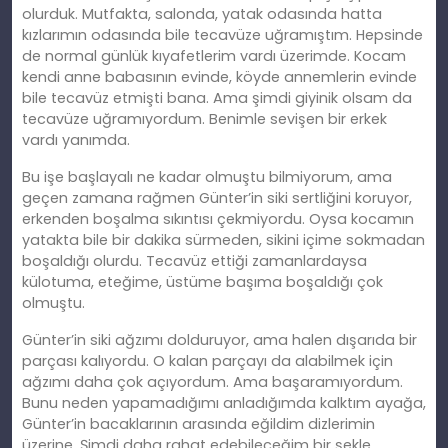
olurduk. Mutfakta, salonda, yatak odasında hatta
kızlarımın odasında bile tecavüze uğramıştım. Hepsinde
de normal günlük kıyafetlerim vardı üzerimde. Kocam
kendi anne babasının evinde, köyde annemlerin evinde
bile tecavüz etmişti bana. Ama şimdi giyinik olsam da
tecavüze uğramıyordum. Benimle sevişen bir erkek
vardı yanımda.
Bu işe başlayalı ne kadar olmuştu bilmiyorum, ama
geçen zamana rağmen Günter’in siki sertliğini koruyor,
erkenden boşalma sıkıntısı çekmiyordu. Oysa kocamın
yatakta bile bir dakika sürmeden, sikini içime sokmadan
boşaldığı olurdu. Tecavüz ettiği zamanlardaysa
külotuma, eteğime, üstüme başıma boşaldığı çok
olmuştu.
Günter’in siki ağzımı dolduruyor, ama halen dışarıda bir
parçası kalıyordu. O kalan parçayı da alabilmek için
ağzımı daha çok açıyordum. Ama başaramıyordum.
Bunu neden yapamadığımı anladığımda kalktım ayağa,
Günter’in bacaklarının arasında eğildim dizlerimin
üzerine. Şimdi daha rahat edebileceğim bir şekle