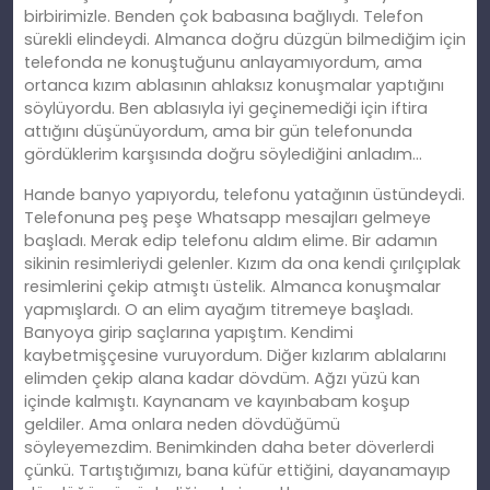
birbirimizle. Benden çok babasına bağlıydı. Telefon
sürekli elindeydi. Almanca doğru düzgün bilmediğim için
telefonda ne konuştuğunu anlayamıyordum, ama
ortanca kızım ablasının ahlaksız konuşmalar yaptığını
söylüyordu. Ben ablasıyla iyi geçinemediği için iftira
attığını düşünüyordum, ama bir gün telefonunda
gördüklerim karşısında doğru söylediğini anladım…
Hande banyo yapıyordu, telefonu yatağının üstündeydi.
Telefonuna peş peşe Whatsapp mesajları gelmeye
başladı. Merak edip telefonu aldım elime. Bir adamın
sikinin resimleriydi gelenler. Kızım da ona kendi çırılçıplak
resimlerini çekip atmıştı üstelik. Almanca konuşmalar
yapmışlardı. O an elim ayağım titremeye başladı.
Banyoya girip saçlarına yapıştım. Kendimi
kaybetmişçesine vuruyordum. Diğer kızlarım ablalarını
elimden çekip alana kadar dövdüm. Ağzı yüzü kan
içinde kalmıştı. Kaynanam ve kayınbabam koşup
geldiler. Ama onlara neden dövdüğümü
söyleyemezdim. Benimkinden daha beter döverlerdi
çünkü. Tartıştığımızı, bana küfür ettiğini, dayanamayıp