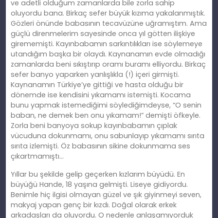
ve adetli olduğum zamanlarda bile zorla sahip
oluyordu bana. Birkaç sefer büyük kızıma yakalanmıştık.
Gözleri önünde babasının tecavüzüne uğramıştım. Ama
güçlü direnmelerim sayesinde onca yıl götten ilişkiye
girememişti. Kayınbabamın sarkıntılıkları ise söylemeye
utandığım başka bir olaydı. Kaynanamın evde olmadığı
zamanlarda beni sıkıştırıp oramı buramı elliyordu. Birkaç
sefer banyo yaparken yanlışlıkla (!) içeri girmişti.
Kaynanamın Türkiye’ye gittiği ve hasta olduğu bir
dönemde ise kendisini yıkamamı istemişti. Kocama
bunu yapmak istemediğimi söylediğimdeyse, “O senin
baban, ne demek ben onu yıkamam!” demişti öfkeyle.
Zorla beni banyoya sokup kayınbabamın çıplak
vücuduna dokunmamı, onu sabunlayıp yıkamamı sırıta
sırıta izlemişti. Öz babasının sikine dokunmama ses
çıkartmamıştı…
Yıllar bu şekilde gelip geçerken kızlarım büyüdü. En
büyüğü Hande, 18 yaşına gelmişti. Liseye gidiyordu.
Benimle hiç ilgisi olmayan güzel ve şık giyinmeyi seven,
makyaj yapan genç bir kızdı. Doğal olarak erkek
arkadaşları da oluyordu. O nedenle anlaşamıyorduk