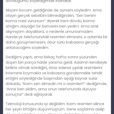
dövdüğümü söylediğimde inandılar.
Akşam kocam geldiğinde de aynısını söyledim. Ama
olayın gerçek sebebini bilmediğinden, “Sen benim
kızıma nasıl vurursun!” diyerek beni dövdü, kızıma
attığım dayağın bir benzerini ben yedim. Ama artık
alışmıştım dayaklara, o nedenle umursamadım.
Hande’ye telefonundaki resimleri silmesini, o adamla bir
daha görüşmemesini, öbür türlü babasına gerçeği
anlatacağımı söyledim.
Dediğimi yaptı, ama birkaç hafta sonra yüzünden
düşen bin parça halde yanıma geldi. Adamın kendisiyle
birlikte olmak istediğini, itiraz ederse çıplak resimlerini
internete koymakla ve babasına göndermekle tehdit
ettiğini söylediğinde başımdan aşağı kaynar sular
döküldü. “Kızım sen silmedin mi o resimleri?” dediğimde,
“Anne ben sildim, ama onun telefonunda duruyor
sonuçta!” dedi ağlayarak.
Teknoloji konusunda iyi değildim. Kızım resimleri silince
her şeyin bittiğini düşünmüştüm. Gene saçlarına asılıp