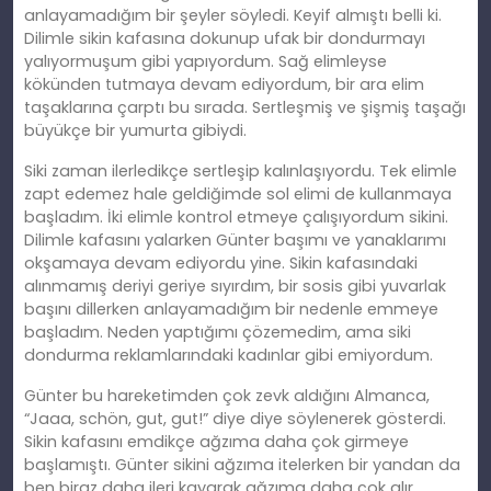
anlayamadığım bir şeyler söyledi. Keyif almıştı belli ki.
Dilimle sikin kafasına dokunup ufak bir dondurmayı
yalıyormuşum gibi yapıyordum. Sağ elimleyse
kökünden tutmaya devam ediyordum, bir ara elim
taşaklarına çarptı bu sırada. Sertleşmiş ve şişmiş taşağı
büyükçe bir yumurta gibiydi.
Siki zaman ilerledikçe sertleşip kalınlaşıyordu. Tek elimle
zapt edemez hale geldiğimde sol elimi de kullanmaya
başladım. İki elimle kontrol etmeye çalışıyordum sikini.
Dilimle kafasını yalarken Günter başımı ve yanaklarımı
okşamaya devam ediyordu yine. Sikin kafasındaki
alınmamış deriyi geriye sıyırdım, bir sosis gibi yuvarlak
başını dillerken anlayamadığım bir nedenle emmeye
başladım. Neden yaptığımı çözemedim, ama siki
dondurma reklamlarındaki kadınlar gibi emiyordum.
Günter bu hareketimden çok zevk aldığını Almanca,
“Jaaa, schön, gut, gut!” diye diye söylenerek gösterdi.
Sikin kafasını emdikçe ağzıma daha çok girmeye
başlamıştı. Günter sikini ağzıma itelerken bir yandan da
ben biraz daha ileri kayarak ağzıma daha çok alır