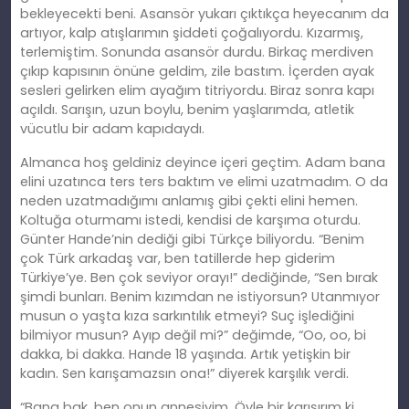
bekleyecekti beni. Asansör yukarı çıktıkça heyecanım da
artıyor, kalp atışlarımın şiddeti çoğalıyordu. Kızarmış,
terlemiştim. Sonunda asansör durdu. Birkaç merdiven
çıkıp kapısının önüne geldim, zile bastım. İçerden ayak
sesleri gelirken elim ayağım titriyordu. Biraz sonra kapı
açıldı. Sarışın, uzun boylu, benim yaşlarımda, atletik
vücutlu bir adam kapıdaydı.
Almanca hoş geldiniz deyince içeri geçtim. Adam bana
elini uzatınca ters ters baktım ve elimi uzatmadım. O da
neden uzatmadığımı anlamış gibi çekti elini hemen.
Koltuğa oturmamı istedi, kendisi de karşıma oturdu.
Günter Hande’nin dediği gibi Türkçe biliyordu. “Benim
çok Türk arkadaş var, ben tatillerde hep giderim
Türkiye’ye. Ben çok seviyor orayı!” dediğinde, “Sen bırak
şimdi bunları. Benim kızımdan ne istiyorsun? Utanmıyor
musun o yaşta kıza sarkıntılık etmeyi? Suç işlediğini
bilmiyor musun? Ayıp değil mi?” değimde, “Oo, oo, bi
dakka, bi dakka. Hande 18 yaşında. Artık yetişkin bir
kadın. Sen karışamazsın ona!” diyerek karşılık verdi.
“Bana bak, ben onun annesiyim. Öyle bir karışırım ki,