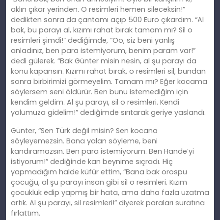
aklın çıkar yerinden. O resimleri hemen sileceksin!”
dedikten sonra da çantamı açıp 500 Euro çıkardım. “Al
bak, bu parayı al, kızımı rahat bırak tamam mı? Sil o
resimleri şimdi!” dediğimde, “Oo, siz beni yanlış
anladınız, ben para istemiyorum, benim param var!”
dedi gülerek. “Bak Günter misin nesin, al şu parayı da
konu kapansın. Kızımı rahat bırak, o resimleri sil, bundan
sonra birbirimizi görmeyelim. Tamam mı? Eğer kocama
söylersem seni öldürür. Ben bunu istemediğim için
kendim geldim. Al şu parayı, sil o resimleri. Kendi
yolumuza gidelim!” dediğimde sırıtarak geriye yaslandı.
Günter, “Sen Türk değil misin? Sen kocana
söyleyemezsin. Bana yalan söyleme, beni
kandıramazsın. Ben para istemiyorum. Ben Hande’yi
istiyorum!” dediğinde kan beynime sıçradı. Hiç
yapmadığım halde küfür ettim, “Bana bak orospu
çocuğu, al şu parayı insan gibi sil o resimleri. Kızım
çocukluk edip yapmış bir hata, ama daha fazla uzatma
artık. Al şu parayı, sil resimleri!” diyerek paraları suratına
fırlattım.