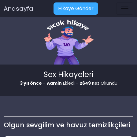
Anasayfa
Hikaye Gönder
Sex Hikayeleri
3 yıl önce
-
Admin
Ekledi -
2649
Kez Okundu
Olgun sevgilim ve havuz temizlikçileri