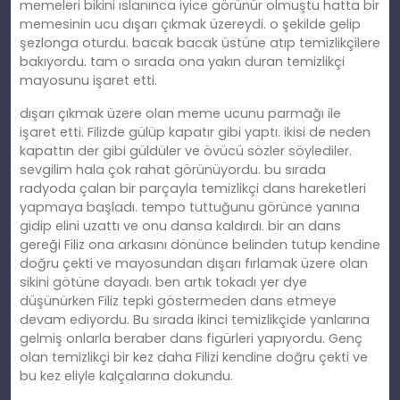
memeleri bikini ıslanınca iyice görünür olmuştu hatta bir
memesinin ucu dışarı çıkmak üzereydi. o şekilde gelip
şezlonga oturdu. bacak bacak üstüne atıp temizlikçilere
bakıyordu. tam o sırada ona yakın duran temizlikçi
mayosunu işaret etti.
dışarı çıkmak üzere olan meme ucunu parmağı ile
işaret etti. Filizde gülüp kapatır gibi yaptı. ikisi de neden
kapattın der gibi güldüler ve övücü sözler söylediler.
sevgilim hala çok rahat görünüyordu. bu sırada
radyoda çalan bir parçayla temizlikçi dans hareketleri
yapmaya başladı. tempo tuttuğunu görünce yanına
gidip elini uzattı ve onu dansa kaldırdı. bir an dans
gereği Filiz ona arkasını dönünce belinden tutup kendine
doğru çekti ve mayosundan dışarı fırlamak üzere olan
sikini götüne dayadı. ben artık tokadı yer dye
düşünürken Filiz tepki göstermeden dans etmeye
devam ediyordu. Bu sırada ikinci temizlikçide yanlarına
gelmiş onlarla beraber dans figürleri yapıyordu. Genç
olan temizlikçi bir kez daha Filizi kendine doğru çekti ve
bu kez eliyle kalçalarına dokundu.