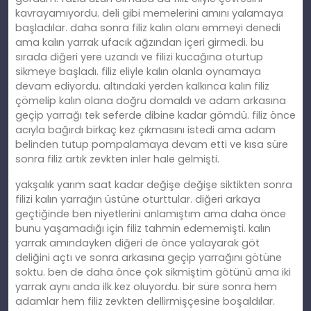
kavrayamıyordu. deli gibi memelerini amını yalamaya
başladılar. daha sonra filiz kalın olanı emmeyi denedi
ama kalın yarrak ufacık ağzından içeri girmedi. bu
sırada diğeri yere uzandı ve filizi kucağına oturtup
sikmeye başladı. filiz eliyle kalın olanla oynamaya
devam ediyordu. altındaki yerden kalkınca kalın filiz
çömelip kalın olana doğru domaldı ve adam arkasına
geçip yarrağı tek seferde dibine kadar gömdü. filiz önce
acıyla bağırdı birkaç kez çıkmasını istedi ama adam
belinden tutup pompalamaya devam etti ve kısa süre
sonra filiz artık zevkten inler hale gelmişti.
yakşalık yarım saat kadar değişe değişe siktikten sonra
filizi kalın yarrağın üstüne oturttular. diğeri arkaya
geçtiğinde ben niyetlerini anlamıştım ama daha önce
bunu yaşamadığı için filiz tahmin edememişti. kalın
yarrak amındayken diğeri de önce yalayarak göt
deliğini açtı ve sonra arkasına geçip yarrağını götüne
soktu. ben de daha önce çok sikmiştim götünü ama iki
yarrak aynı anda ilk kez oluyordu. bir süre sonra hem
adamlar hem filiz zevkten dellirmişçesine boşaldılar.