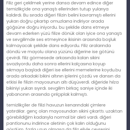
Filiz geri çekilmek yerine dansa devam edince diğer
temizlikçide ona yanaştı ellerinden tutup yularıya
kaldırdı. Bu sırada diğeri filizin belini kavramıştı ellerini
yukarı doğru çıkartıp omuzlaına indiriyor arada
göğsüne doğru iniyordu. bu şekilde dans etmeye
devam ederken yüzü filize dönük olan iyice ona yanaştı
ve sevgilimde ses etmeyince ikisinin arasında boşluk
kalmayacak şekilde dans ediyordu. Filiz aralarında
döndü ve mayolu olana yüzünü diğerine ise götünü
çevirdi. filiz görmesede arkasında kalan sikini
sıvazlıyordu daha sonra ellerini kalçasına koyup
sıkmaya başladı diğeri ise ellerini memelerine koydu.bu
arada arkadaki bikini altının iplerini çözdü ve dansın da
etkisi ile filizin mayosunun altı düşüverdi. diğeride hılza
bikiniyi yukarı sıyırdı. sevgilim birkaç saniye içinde iki
yabancının arasında çırılçıplak kalmıştı.
temizlikçiler de filizi havuzun kenarındaki çimlere
yatırdılar. genç olan mayosundan sikini çıkarttı. uzaktan
görebildiğim kadarıyla normal bir aleti vardı. diğeri
pantlonunu indirince aletinin çok kalın olduğunu
gördüm. fazla uzun olmasa da filiz eliyle çevresini