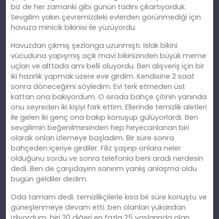
biz de her zamanki gibi günün tadını çıkartıyorduk.
Sevgilim yakın çevremizdeki evlerden görünmediği için
havuza minicik bikinisi ile yüzüyordu.
Havuzdan çıkmış şezlonga uzunmıştı. Islak bikini
vücuduna yapışmış açık mavi bikinizinden büyük meme
uçları ve alttada amı belli oluyordu. Ben alışveriş için bir
iki hazırlık yapmak üzere eve girdim. Kendisine 2 saat
sonra döneceğimi söyledim. Evi terk etmeden üst
kattan ona bakıyordum. O sırada bahçe çitinin yanında
onu seyreden iki kişiyi fark ettim. Ellerinde temizlik aletleri
ile gelen iki genç ona bakıp konuşup gülüyorlardı. Ben
sevgilimin beğenilmesinden hep heyecanlanan biri
olarak onları izlemeye başladım. Bir süre sonra
bahçeden içeriye girdiler. Filiz şaşırıp onlara neler
olduğunu sordu ve sonra telefonla beni aradı nerdesin
dedi. Ben de çarşıdayım sanırım yanlış anlaşma oldu
bugün geldiler dedim.
Oda tamam dedi. temizlikçilerle kısa bir süre konuştu ve
güneşlenmeye devam etti. ben olanları yukarıdan
izliyordum. biri 20 diğeri en fazla 25 yaşlarında olan