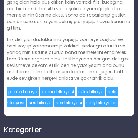
genç olan hızla duş alıken kalın yarraklı filizi kucağına
alıp bir kere daha sikti ve boşalırken yarrağı çıkartıp
memelerinin üzerine akıttı. sonra da toparlanıp gittiler.
ben bir süre sonra yeni gelmş gibi yapıp havuz kenarına
gittim.
filiz deli gibi dudaklarıma yapışıp öpmeye başladı ve
beni soyup yarramı emip kaldırdı. şezlonga oturttu ve
yarrağımın üstüne oturup bana memelerini emdirerek
tam 3 kere orgazm oldu. tatil boyunca her gün deli gibi
sevişmeye devam ettik, ben ne yaptıysam ona bunu
anlattıramadım tatil sonuna kadar. ama geçen hafta
evde sevişirken herşeyi anlattı ve çok tahrik oldu.
porno hikaye
porno hikayesi
seks hikaye
seks
hikayesi
sex hikaye
sex hikayesi
sikiş hikayeleri
Kategoriler