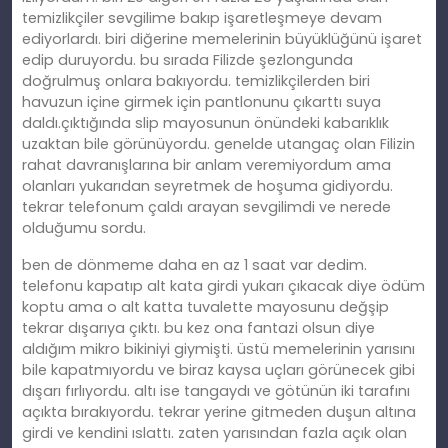
temizlikçiler sevgilime bakıp işaretleşmeye devam
ediyorlardı. biri diğerine memelerinin büyüklüğünü işaret
edip duruyordu. bu sırada Filizde şezlongunda
doğrulmuş onlara bakıyordu. temizlikçilerden biri
havuzun içine girmek için pantlonunu çıkarttı suya
daldı.çıktığında slip mayosunun önündeki kabarıklık
uzaktan bile görünüyordu. genelde utangaç olan Filizin
rahat davranışlarına bir anlam veremiyordum ama
olanları yukarıdan seyretmek de hoşuma gidiyordu.
tekrar telefonum çaldı arayan sevgilimdi ve nerede
olduğumu sordu.
ben de dönmeme daha en az 1 saat var dedim.
telefonu kapatıp alt kata girdi yukarı çıkacak diye ödüm
koptu ama o alt katta tuvalette mayosunu değşip
tekrar dışarıya çıktı. bu kez ona fantazi olsun diye
aldığım mikro bikiniyi giymişti. üstü memelerinin yarısını
bile kapatmıyordu ve biraz kaysa uçları görünecek gibi
dışarı fırlıyordu. altı ise tangaydı ve götünün iki tarafını
açıkta bırakıyordu. tekrar yerine gitmeden duşun altına
girdi ve kendini ıslattı. zaten yarısından fazla açık olan