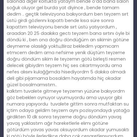
salonda diğer koltukta yataym bende o’da bana salon
soğuk oluyor gel burda yat diyince , bende tamam
dedim .. geçtik televizyona bakıyordum ben teyzem sırt
üstü girdi gözlerını kapattı bende kısa süre sonra
kapattım televizyonu bende sırt üstü yatıyordum ,
araadan 20 25 daakıka gectı teyzem bana sırtını öyle bi
döndü ki , ben ona doğru döndüğüm an sikimin götüne
deymeme olasılığı yoktu,Biraz bekledim yapmıcam
etmıcem dedım ama nefsime yenik düştüm teyzeme
doğru döndüm sikim ile teyzemın götü birleşti resmen
delecek gibiydim teyzem hiç ses cıkartmıyordu ama
nefes alısını kulağğımda hisediyordm 5 dakıka olmadı
deli gibi pijamama bosaldım hayatımda hiç okadar
güzel bosalmamıstım..
kalktım tuvalete gitmeye teyzemın yüzüne bakıyordm
göz bebeklerı oynuyor uyumuyordu ama uyuyor gibi
numara yapıyordu
tuvalete gittim sonra mutfaktan su
içtim odaya geldim teyzem aynı pozisyondaydı yatağa
girdikten 10 dk sonra teyzeme doğru döndüm yavaş
yavaş yaklastım ağır hareketlerle elımı götüne
götürdüm yavas yavas oksuyordum okadar yumusaktı
ki götü böyle ilerledikce daha cok cesaretlenıyordum,