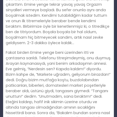
çıkarttım. Emine yenge tekrar yavaş yavaş Orgazm
sinyalleri vermeye başladı. Bu sefer onunla aynı anda
boşalmak istedim. Kendimi tutabildiğim kadar tuttum
ve onun ilk titremeleriyle beraber bende kendimi
bıraktım. Birbirimize öyle bir kenetlenmişiz
ki
, o titredikçe
ben de titriyordum. Boşala boşala bir hal oldum,
boşalmam hiç bitmeyecek sandım, artık nasıl zevke
geldiysem. 2-3 dakika öylece kaldık…
Fakat birden Emine yenge beni üzerinden itti ve
çantasına sarıldı. Telefonu titreşimdeymiş, onu duymuş.
Arayan kaynanasıydı, yani benim arkadaşımın annesi.
Eve gelmiş, “Nerdesin sen? Kapıda kaldım!” diyordu.
Bizim kahpe de, “Markete uğradım, geliyorum birazdan!”
dedi. Doğ
ru
bizim mutfağa koştu, buzdolabından
patlıcanları, biberleri, domatesleri market poşetleriyle
beraber aldı, üstünü giydi, tangasını giymedi. “Tanganı
unuttun!” dedim. “Unutmadım, sana bıraktım!” dedi.
Eteğini kaldırıp, hafif inik sikimin üzerine oturdu ve
altında tangası olmadığından
am
ının sıcaklığını
hissettirdi bana. Sonra da, “Bakalım bundan sonra nasıl