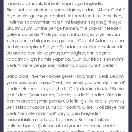
masaya oturduk, kahvaltı yapmaya başladık,
Biraz
sohbet
derken, benim bilgisayardan, “Ahhh, Ohhh!”
diye sesler gelmeye başladı. İ
nternetten
filmi indirirken,
‘İndirme taamamlanınca filmi başlat!’ seçeneğini açık
unutmuşum. Emine yenge hemen, “Ne oluyor, nereden
geliyor bu sesler?” deyip, ben daha birşey diyemeden
kalkıp benim bilgisayara gidince, “Ooohh! Adam kadına
ne biçim saplıyor!” diye ağzından kelimeler dökülüverdi.
Bu arada ben de koşmuştum bilgisayarın başına,
kapatmak için hamle yapınca, “Dur, dur biraz izleyeyim!”
dedi. “Emine yenge saçmalama, kapa şunu!”
dedim
.
Bana baktı, “Demek böyle şeyler izliyorsun!” dedi. Dedim
ya onunla samimiyiz, “Evet, her erkek gibi ben de izlerim!”
dedim. Hemen lafı yapıştırdı, “Çoğu kadın da izler! Benim
gibi!” dedi. Ş
a
şırmıştım, “Nerde, izledin?”
dedim
. Yıllardır
benim arkadaşımın pørnø CD’lerini gizlice alıp izliyormuş.
Ben tekrar, “Kapat şunu ya!” dedim. O ise, “Yok izleyelim!”
dedi. “Sen izle ozaman!” deyip, ben başladım
masadakileri mutfağa taşı
maya
. Ben mutfaktan
gelince bana, “Çok merak ediyorum daha ne kadar