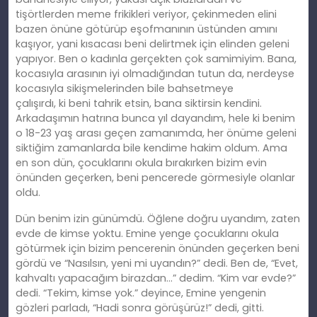
tişörtlerden meme frikikleri veriyor, çekinmeden elini
bazen önüne götürüp eşofmanının üstünden
am
ını
kaşıyor, yani kısacası beni delirtmek için elinden geleni
yapıyor.
Ben o kadınla gerçekten çok samimiyim.
Bana,
kocasıyla arasının iyi olmadığından tutun da, nerdeyse
kocasıyla sikişmelerinden bile bahsetmeye
çalışırdı,
ki
beni tahrik etsin, bana siktirsin kendini.
Arkadaşımın hatrına bunca yıl dayandım, hele
ki
benim
o 18-23 yaş arası geçen zamanımda, her önüme geleni
siktiğim zamanlarda bile kendime hakim oldum. Ama
en son dün, çocuklarını okula bırakırken bizim evin
önünden geçerken, beni pencerede görmesiyle olanlar
oldu.
Dün benim izin günümdü. Öğlene doğ
ru
uyandım, zaten
evde de kimse yoktu. Emine yenge çocuklarını okula
götürmek için bizim pencerenin önünden geçerken beni
gördü ve “Nasılsın, yeni mi uyandın?” dedi. Ben de, “Evet,
kahvaltı yapacağım birazdan…” dedim. “
Kim
var evde?”
dedi. “
Tekim
, kimse yok.”
deyince
, Emine yengenin
gözleri parladı, “Hadi sonra görüşürüz!” dedi, gitti.