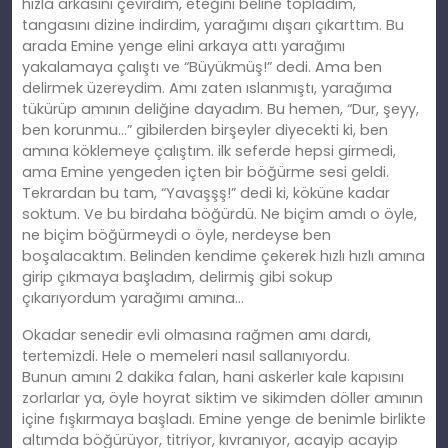
hızla arkasını çevirdim, eteğini beline topladım,
tangasını dizine indirdim, yarağımı dışarı çıkarttım. Bu
arada Emine yenge elini arkaya attı yarağımı
yakalamaya çalıştı ve “Büyükmüş!” dedi. Ama ben
delirmek üzereydim. Amı zaten ıslanmıştı, yarağıma
tükürüp
am
ının deliğine dayadım. Bu hemen, “Dur, şeyy,
ben korunmu…” gibilerden birşeyler diyecekti
ki
, ben
amına köklemeye çalıştım. ilk seferde hepsi girmedi,
ama Emine yengeden içten bir böğürme sesi geldi.
Tekrardan bu tam, “Yavaşşş!” dedi
ki
, köküne kadar
soktum. Ve bu birdaha böğürdü. Ne biçim amdı o öyle,
ne biçim böğürmeydi o öyle, nerdeyse ben
boşalacaktım. Belinden kendime çekerek hızlı hızlı amına
girip çıkmaya başladım, delirmiş gibi sokup
çıkarıyordum yarağımı amına…
Okadar senedir evli olmasına rağmen
am
ı dardı,
tertemizdi. Hele o memeleri nasıl sallanıyordu.
Bunun
am
ını 2 dakika falan, hani askerler kale kapısını
zorlarlar ya, öyle hoyrat siktim ve sikimden döller amının
içine fışkırmaya başladı. Emine yenge de benimle birlikte
altımda böğürüyor, titriyor, kıvranıyor, acayip acayip