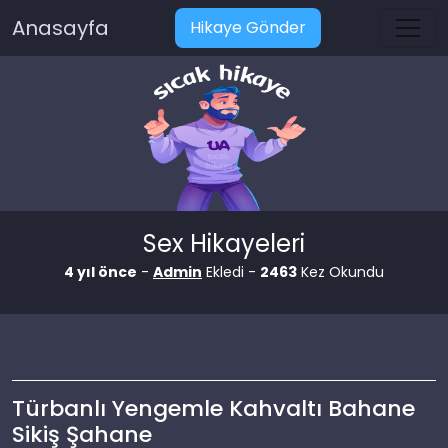
Anasayfa
Hikaye Gönder
Sex Hikayeleri
4 yıl önce
-
Admin
Ekledi -
2463
Kez Okundu
Türbanlı Yengemle Kahvaltı Bahane
Sikiş Şahane