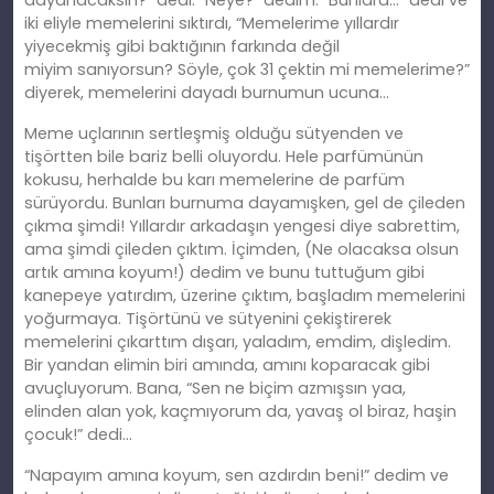
dayanacaksın?” dedi. “Neye?”
dedim
. “Bunlara…” dedi ve
iki eliyle memelerini sıktırdı, “Memelerime yıllardır
yiyecekmiş gibi baktığının farkında değil
miyim
san
ıyorsun? Söyle, çok 31 çektin mi memelerime?”
diyerek, memelerini dayadı burnumun ucuna…
Meme uçlarının sertleşmiş olduğu sütyenden ve
tişörtten bile bariz belli oluyordu. Hele parfümünün
kokusu, herhalde bu karı memelerine de parfüm
sürüyordu. Bunları burnuma dayamış
ken
, gel de çileden
çıkma şimdi! Yıllardır arkadaşın yengesi diye sabrettim,
ama şimdi çileden çıktım. İ
çimden
, (Ne olacaksa olsun
artık amına koyum!) dedim ve bunu tuttuğum gibi
kanepeye yatırdım, üzerine çıktım, başladım memelerini
yoğurmaya. Tişörtünü ve sütyenini çekiştirerek
memelerini çıkarttım dışarı, yaladım, emdim, dişledim.
Bir yandan elimin biri
am
ında, amını koparacak gibi
avuçluyorum. Bana, “Sen ne biçim azmışsın yaa,
elinden
alan
yok, kaçmıyorum da, yavaş ol biraz, haşin
çocuk!” dedi…
“Napayım
am
ına koyum, sen azdırdın beni!” dedim ve