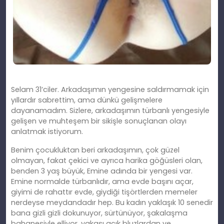
Selam 31’ciler. Arkadaşımın yengesine saldırmamak için
yıllardır sabrettim, ama dünkü gelişmelere
dayanamadım. Sizlere, arkadaşımın türbanlı yengesiyle
gelişen ve muhteş
em
bir sikişle sonuçlanan olayı
anlatmak istiyorum.
Benim çocukluktan beri arkadaşımın, çok güzel
olmayan, fakat çekici ve ayrıca harika göğüsleri olan,
benden 3 yaş büyük, Emine adında bir yengesi var.
Emine normalde türbanlıdır, ama evde başını açar,
giyimi
de rahatt
ır evde, giydiği tişörtlerden memeler
nerdeyse meydandadır hep. Bu kadın yaklaşık 10 senedir
bana gizli gizli dokunuyor, sürtünüyor, şakalaşma
bahanesiyle elliyor, yakası açık bluzlardan ve