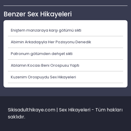
Benzer Sex Hikayeleri
Eniştem manzaraya karşı götümü sikti
Abimin Arkadaşıyla Her Pozisyonu Denedik
Patronum götümden dehşet sikti
Ablamın Kocası Beni Orospusu Yaptı
Kuzenim Orospuydu Sex Hikayeleri
Sikisadulthikaye.com | Sex Hikayeleri - Tüm hakları
saklıdır.