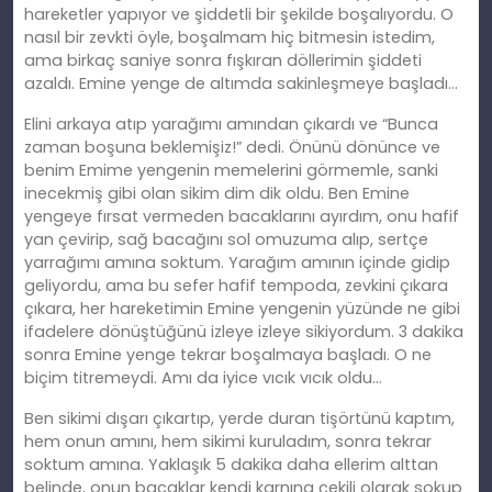
hareketler yapıyor ve şiddetli bir şekilde boşalıyordu. O
nasıl bir zevkti öyle, boşalmam hiç bitmesin istedim,
ama birkaç saniye sonra fışkıran döllerimin şiddeti
azaldı. Emine yenge de altımda sakinleşmeye başladı…
Elini arkaya atıp yarağımı
am
ından çıkardı ve “Bunca
zaman boşuna beklemişiz!” dedi. Önünü dönünce ve
benim Emime yengenin memelerini görmemle, sanki
inecekmiş gibi olan sikim
dim
dik oldu. Ben Emine
yengeye fırsat vermeden bacaklarını ayırdım, onu hafif
yan çevirip, sağ bacağını sol omuzuma alıp, sertçe
yarrağımı
am
ına soktum. Yarağım
am
ının içinde gidip
geliyordu, ama bu sefer hafif tempoda, zevkini çıkara
çıkara, her hareketimin Emine yengenin yüzünde ne gibi
ifadelere dönüştüğünü izleye izleye sikiyordum. 3 dakika
sonra Emine yenge tekrar boşalmaya başladı. O ne
biçim titremeydi. Amı da iyice vıcık vıcık oldu…
Ben sikimi dışarı çıkartıp, yerde duran tişörtünü kaptım,
hem onun
am
ını, hem sikimi kuruladım, sonra tekrar
soktum amına. Yaklaşık 5 dakika daha ellerim alttan
belinde, onun bacaklar kendi karnına çekili olarak sokup