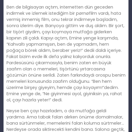
Ben de bilgisayarı açtım, internetten dün geceden
indirmek ve izlemek istediğim bir pørnøfilm vardı, hata
vermiş inmemiş film, onu tekrar indirmeye başladım,
sonra izlerim diye. Banyoya gittim ve duş aldım. Bir şort,
bir tişört giydim, çayı koymaya mutfağa giderken
kapının zili çaldı. Kapıyı açtım, Emine yenge karşımda,
“Kahvaltı yapmamışsın, ben de yapmadım, hem
poğaça börek aldım, beraber yeriz!” dedii daldı içeriye.
Fakat bizim evde ilk defa yalnız
kal
ıyorduk onunla.
Pardesüsünü çıkarmasıyla, benim zaten en büyük
zaafım olan o memeleri, tişörtünü yırtarcasına
gözümün önüne serildi. Zaten farkındaydı orospu benim
memeleri konusunda zaafım olduğunu. “Ben hem
üzerime birşey giyeyim, hemde çayı koyayım!”dedim.
Emine yenge de, “Ne giyinmesi ayol, giyiniksin ya, rahat
ol, çayı hazırla yeter!” dedi.
Neyse ben çayı hazırladım, o da mutfağa geldi
yardıma. Ama tabak falan alırken önüme domalmalar,
bana sürtünmeler, memelerini falan koluma sürtmeler…
Nerdeyse orada siktirecekti kendini bana. Salona geçtik,