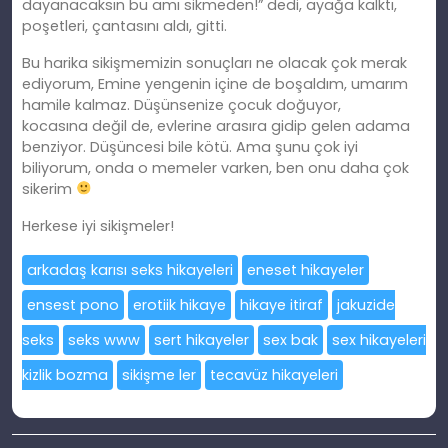
dayanacaksın bu
am
ı sikmeden!” dedi, ayağa kalktı,
poşetleri, çantasını aldı, gitti.
Bu harika sikişmemizin sonuçları ne olacak çok merak
ediyorum, Emine yengenin içine de boşaldım, umarım
hamile kalmaz. Düşünsenize çocuk doğuyor,
kocasına
de
ğil de, evlerine arasıra gidip gelen adama
benziyor. Düşüncesi bile kötü. Ama şunu çok iyi
biliyorum, onda o memeler varken, ben onu daha çok
sikerim
Herkese iyi sikişmeler!
arkadaş karısı seks hikayeleri
eneset hikayeler
ensest pono
erotiik hikaye
hikaye itiraf
jakuzide
seks
seks www
sert hikayeler
sex bak
sex hikayeleri
kizlik bozma
sikişme ler
tecavüz hikayeleri