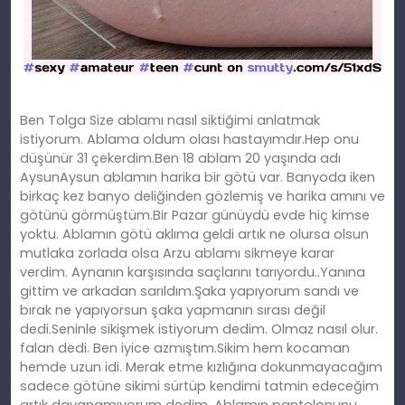
Ben Tolga Size ablamı nasıl siktiğimi anlatmak
istiyorum. Ablama oldum olası hastayımdır.Hep onu
düşünür 31 çekerdim.Ben 18 ablam 20 yaşında adı
AysunAysun ablamın harika bir götü var. Banyoda iken
birkaç kez banyo deliğinden gözlemiş ve harika amını ve
götünü görmüştüm.Bir Pazar günüydü evde hiç kimse
yoktu. Ablamın götü aklıma geldi artık ne olursa olsun
mutlaka zorlada olsa Arzu ablamı sikmeye karar
verdim. Aynanın karşısında saçlarını tarıyordu..Yanına
gittim ve arkadan sarıldım.Şaka yapıyorum sandı ve
bırak ne yapıyorsun şaka yapmanın sırası değil
dedi.Seninle sikişmek istiyorum dedim.
Olmaz nasıl olur.
falan dedi. Ben iyice azmıştım.Sikim hem kocaman
hemde uzun idi. Merak etme kızlığına dokunmayacağım
sadece götüne sikimi sürtüp kendimi tatmin edeceğim