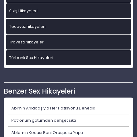
Sikiş Hikayeleri
Tecavüz hikayeleri
Travesti hikayeleri
Türbanlı Sex Hikayeleri
Benzer Sex Hikayeleri
Abimin Arkadaşıyla Her Pozisyonu Denedik
Patronum götümden dehşet sikti
Ablamın Kocası Beni Orospusu Yaptı