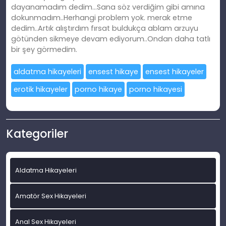
dayanamadım dedim…Sana söz verdiğim gibi amına
dokunmadım..Herhangi problem yok. merak etme
dedim..Artık alıştırdım fırsat buldukça ablam arzuyu
götünden sikmeye devam ediyorum..Ondan daha tatlı
bir şey görmedim.
aldatma hikayeleri
ensest hikaye
ensest hikayeler
erotik hikayeler
porno hikaye
porno hikayesi
Kategoriler
Aldatma Hikayeleri
Amatör Sex Hikayeleri
Anal Sex Hikayeleri