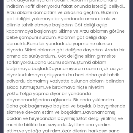
artık dayanamıyorum dedim. Ablamın pantolonunu
indirdim.Hafif direniyordu fakat onunda istediği belliydi..
Arzu ablamı domalttım ve arkasına geçtim. Güzelim
göt deliğini yalamaya bir yandanda amını elimle ve
dilimle tahrik etmeye başladım..Göt deliği açılıp
kapanmaya başlamıştı. Sikime ve Arzu ablamın götüne
bebe şampunı sürdüm..Ablamın göt deliği dap
daracıktı..Bana bir yandadnda yapma ne olursun
diyordu..Sikimi ablamın göt deliğine dayadım. Arada bir
amına da sürüyordum.. Göt deliğine sikim girmekte
zorlanıyordu..Daha ucunu sokmuştumki ablam
bağırmaya başladı.Dayanamıyorum canım çok acıyor
diyor kurtulmaya çalışıyordu bu beni daha çok tahrik
ediyordu domalmış vaziyette bulunan ablamı belinden
sıkıca tutmuştum..ve bırakmaya hiçte niyetim
yoktu.Tolga yapma diyor bir yandanda
dayanamadığından ağlıyordu. Bir anda yüklendim.
Daha çok bağırmaya başladı ve bayıldı..O baygınkende
sikmeye devam ettim ve boşaldım..Dayanamamış
acıdan ve heyecandan bayılmıştı.Göt deliği yırtılmış ve
meni ile birlikte kan sızıyordu..Ayılttım ona yardım
ettim.ve yatağa yatırdım..özür dilerim..harikasın sana