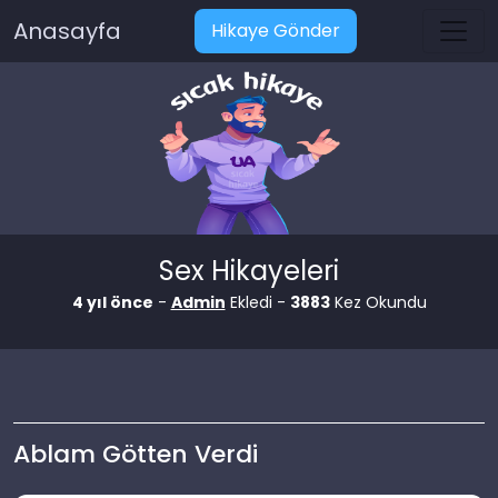
Anasayfa
Hikaye Gönder
Sex Hikayeleri
4 yıl önce
-
Admin
Ekledi -
3883
Kez Okundu
Ablam Götten Verdi