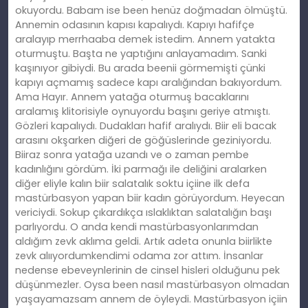
okuyordu. Babam ise been henüz doğmadan ölmüştü.
Annemin odasının kapısı kapalıydı. Kapıyı hafifçe
aralayıp merrhaaba demek istedim. Annem yatakta
oturmuştu. Başta ne yaptığını anlayamadım. Sanki
kaşınıyor gibiydi. Bu arada beenii görmemişti çünki
kapıyı açmamış sadece kapı aralığından bakıyordum.
Ama Hayır. Annem yatağa oturmuş bacaklarını
aralamış klitorisiyle oynuyordu başını geriye atmıştı.
Gözleri kapalıydı. Dudakları hafif aralıydı. Biir eli bacak
arasını okşarken diğeri de göğüslerinde geziniyordu.
Biiraz sonra yatağa uzandı ve o zaman pembe
kadınlığını gördüm. İki parmağı ile deliğini aralarken
diğer eliyle kalın biir salatalık soktu içiine ilk defa
mastürbasyon yapan biir kadın görüyordum. Heyecan
vericiydi. Sokup çıkardıkça ıslaklıktan salatalığın başı
parlıyordu. O anda kendi mastürbasyonlarımdan
aldığım zevk aklıma geldi. Artık adeta onunla biirlikte
zevk alııyordumkendimi odama zor attım. İnsanlar
nedense ebeveynlerinin de cinsel hisleri olduğunu pek
düşünmezler. Oysa been nasıl mastürbasyon olmadan
yaşayamazsam annem de öyleydi. Mastürbasyon içiin