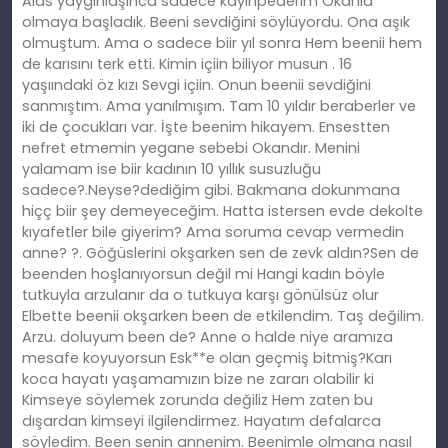
Aids yaygınlaşınca sadece kayınpederim Okanla
olmaya başladık. Beeni sevdiğini söylüyordu. Ona aşık
olmuştum. Ama o sadece biir yıl sonra Hem beenii hem
de karısını terk etti. Kimin içiin biliyor musun . 16
yaşıındaki öz kızı Sevgi içiin. Onun beenii sevdiğini
sanmıştım. Ama yanılmışım. Tam 10 yıldır beraberler ve
iki de çocukları var. İşte beenim hikayem. Ensestten
nefret etmemin yegane sebebi Okandır. Menini
yalamam ise biir kadının 10 yıllık susuzluğu
sadece?.Neyse?dediğim gibi. Bakmana dokunmana
hiçç biir şey demeyeceğim. Hatta istersen evde dekolte
kıyafetler bile giyerim? Ama soruma cevap vermedin
anne? ?. Göğüslerini okşarken sen de zevk aldın?Sen de
beenden hoşlanıyorsun değil mi Hangi kadın böyle
tutkuyla arzulanır da o tutkuya karşı gönülsüz olur
Elbette beenii okşarken been de etkilendim. Taş değilim.
Arzu. doluyum been de? Anne o halde niye aramıza
mesafe koyuyorsun Esk**e olan geçmiş bitmiş?Karı
koca hayatı yaşamamızın bize ne zararı olabilir ki
Kimseye söylemek zorunda değiliz Hem zaten bu
dışardan kimseyi ilgilendirmez. Hayatım defalarca
söyledim. Been senin annenim. Beenimle olmana nasıl