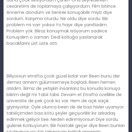
daha çook seviyordum çünki? Onu seyrederken
cesaretimi de toplamaya çalışıyordum. Film bitince
Anneme döndüm ve Seninle konuşabilir miyiz diye
sordum. Karşıma oturdu. Ne oldu diye sordu. Biir
problem mi varr yoksa Yo hayır diye yanıtladım.
Problem yok. Biiraz konuşmak istiyorum sadece
Konuşalım o zaman. Dedi koltuğa yaslanarak
bacaklarını üst üste attı.
Biliyorsun etrafta çook güzel kızlar varr Been bunu der
demez annem gülümsemeye başladı. Been hemen
atıldım. İkimiz de yetişkin insanlarız bu konuda konuşa
bilirim değil mi Tabii tabii. Devam et Etrafta özellikle de
üniversite de pek çook kız var. Hem de açık saçık
giyiniyorlar. Öyle olunca been de de bazı hisler uyanıyor
tabiiİçimden bazı kötü şeyler geçiyorBiir kız arkadaş
edinmek geliyor Eee. Neden edinmiyorsun Diye sordu
gülerek Korkuyorum. Biir hastalık geçer diye Been bunları
söyleyince acı biir tebessüm belirdi annemin