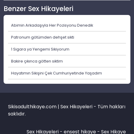
Benzer Sex Hikayeleri
Abimin Arkadaşıyla Her Pozisyonu Denedik
Patronum götümden dehşet sikti
1 Sigara ya Yengemi Sikiyorum
Bakire çıkınca götten siktim
Hayatımın Sikişini Çek Cumhuriyetinde Yaşadım
Sikisadulthikaye.com | Sex Hikayeleri - Tüm hakları
saklıdır.
Sex Hikayeleri -
ensest hikaye
-
Sex Hikaye