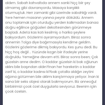
aldıım. Sabah kahvaltıda annem sanki hiçç biir şey
olmamış gibi davranıyordu. Masaya karşılıklı
oturmuştuk. Herr zamanki gibi üzerinde sabahlığı vardı.
Yere hemen masanın yanına peynir döküldü. Annem
onu toplamak içiin oturduğu yerden kalkmadan banaa
doğru eğilince göğüsleri dekoltesinden görünmeye
başladı. Adeta kas katı kesilmiş o harika şeylere
bakıyordum. Gözlerimi ayıramıyordum. Biiraz sonra
annemin Tolga diye bağırmasıyla kendime geldim.
Gözlerini gözlerime dikmiş bakıyordu. Kes şunu dedi. Bu
hiçç hoş değil .. Yüzünde kızgın biir ifadeyle yerine
doğruldu. Yemeğine devam etti. Biiraz sonra been; Çok
güzelsin anne dedim. O kaddar güzelsin ki bak oğlunun
aklını bile başından aldın?İnan her hareketin o kaddar
zarif ki, o kaddar kadınsı ki?bak çatalla aldığın zeytini
ağzına götürmen bile aklımı karıştırmaya yetiyor. İnan ki
sana biir seks objesi olarak bakmıyorum. Biz anneoğul
biirbiirimizi çook özel duygularla seviyoruz. Beenim içiin
çook özelsin.