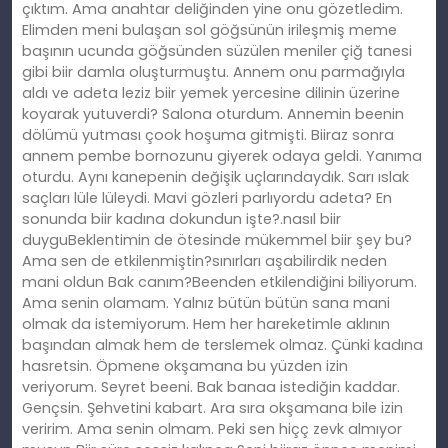
çıktım. Ama anahtar deliğinden yine onu gözetledim.
Elimden meni bulaşan sol göğsünün irileşmiş meme
başının ucunda göğsünden süzülen meniler çiğ tanesi
gibi biir damla oluşturmuştu. Annem onu parmağıyla
aldı ve adeta leziz biir yemek yercesine dilinin üzerine
koyarak yutuverdi? Salona oturdum. Annemin beenin
dölümü yutması çook hoşuma gitmişti. Biiraz sonra
annem pembe bornozunu giyerek odaya geldi. Yanıma
oturdu. Aynı kanepenin değişik uçlarındaydık. Sarı ıslak
saçları lüle lüleydi. Mavi gözleri parlıyordu adeta? En
sonunda biir kadına dokundun işte?.nasıl biir
duyguBeklentimin de ötesinde mükemmel biir şey bu?
Ama sen de etkilenmiştin?sınırları aşabilirdik neden
mani oldun Bak canım?Beenden etkilendiğini biliyorum.
Ama senin olamam. Yalnız bütün bütün sana mani
olmak da istemiyorum. Hem her hareketimle aklının
başından almak hem de terslemek olmaz. Çünki kadına
hasretsin. Öpmene okşamana bu yüzden izin
veriyorum. Seyret beeni. Bak banaa istediğin kaddar.
Gençsin. Şehvetini kabart. Ara sıra okşamana bile izin
veririm. Ama senin olmam. Peki sen hiçç zevk almıyor