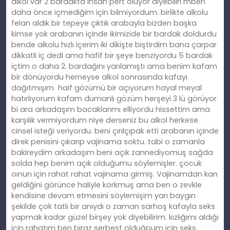
alkol var 2 bardakta insan pert oluyor diyebiliri mben
daha önce içmediğim için bilmiyordum. birlikte alkolu
felan aldık bir tepeye çıktık arabayla bizden başka
kimse yok arabanın içinde ikimizide bir bardak doldurdu
bende alkolu hızlı içerim iki dikişte biştirdim bana çarpar
dikkatli iç dedi ama hafif bir şeye benziyordu 5 bardak
içtim o daha 2. bardağını yarılamıştı ama benim kafam
bir dönüyordu herneyse alkol sonrasında kafayı
dağıtmışım haif gözümü bir açıyorum hayal meyal
hatırlıyorum kafam dumanlı gözüm herşeyi 3 lü görüyor
bi ara arkadaşım bacaklarımı elliyordu hissettim ama
karşılık vermiyordum niye derseniz bu alkol herkese
cinsel isteği veriyordu. beni çırılçıpak etti arabanın içinde
direk penisini çıkarıp vajinama soktu. tabi o zamanla
bakireydim arkadaşım beni açık zannediyomuş sağda
solda hep benim açık olduğumu söylemişler. çocuk
oınun için rahat rahat vajinama girmiş. Vajinamdan kan
geldiğini görünce haliyle korkmuş ama ben o zevkle
kendisine devam etmesini söylemişim yarı baygın
şekilde çok tatlı bir anıydı o zaman sarhoş kafayla seks
yapmak kadar güzel birşey yok diyebilirim. kızlığımı aldığı
için rahatım ben biraz serbest olduğpum için seks