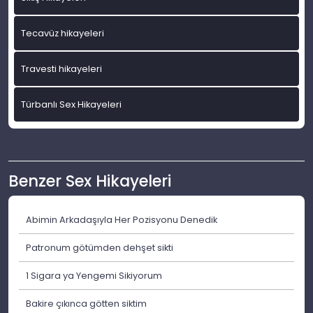
Tecavüz hikayeleri
Travesti hikayeleri
Türbanlı Sex Hikayeleri
Benzer Sex Hikayeleri
Abimin Arkadaşıyla Her Pozisyonu Denedik
Patronum götümden dehşet sikti
1 Sigara ya Yengemi Sikiyorum
Bakire çıkınca götten siktim