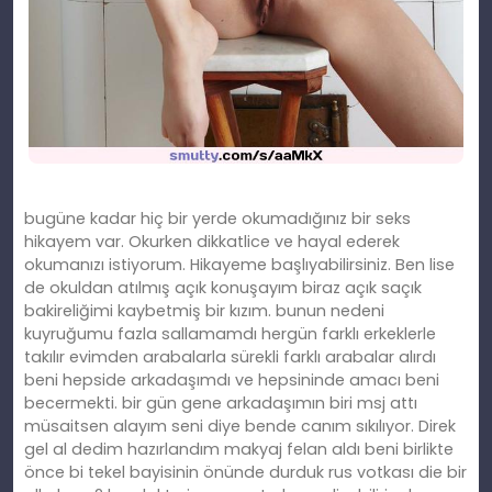
bugüne kadar hiç bir yerde okumadığınız bir seks
hikayem var. Okurken dikkatlice ve hayal ederek
okumanızı istiyorum. Hikayeme başlıyabilirsiniz. Ben lise
de okuldan atılmış açık konuşayım biraz açık saçık
bakireliğimi kaybetmiş bir kızım. bunun nedeni
kuyruğumu fazla sallamamdı hergün farklı erkeklerle
takılır evimden arabalarla sürekli farklı arabalar alırdı
beni hepside arkadaşımdı ve hepsininde amacı beni
becermekti. bir gün gene arkadaşımın biri msj attı
müsaitsen alayım seni diye bende canım sıkılıyor. Direk
gel al dedim hazırlandım makyaj felan aldı beni birlikte
önce bi tekel bayisinin önünde durduk rus votkası die bir