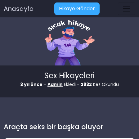
Anasayfa
Hikaye Gönder
Sex Hikayeleri
3 yıl önce
-
Admin
Ekledi -
2832
Kez Okundu
Araçta seks bir başka oluyor