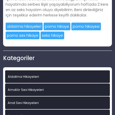
hayatımda serbes ilişki yaşayabiliyorum haftada 2 kere
en az seks hayatım oluyo diyebilirim. Beni dinlediğiniz
için teşekkür ederim herkese keyifli dakikalar.
aldatma hikayeleri
porno hikaye
porno hikayesi
porno sex hikaye
seks hikaye
Kategoriler
Aldatma Hikayeleri
Amatör Sex Hikayeleri
Anal Sex Hikayeleri