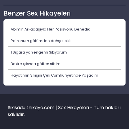
Benzer Sex Hikayeleri
Abimin Arkadaşıyla Her Pozisyonu Denedik
Patronum götümden dehşet sikti
1 Sigara ya Yengemi Sikiyorum
Bakire çıkınca götten siktim
Hayatımın Sikişini Çek Cumhuriyetinde Yaşadım
Sikisadulthikaye.com | Sex Hikayeleri - Tüm hakları
saklıdır.