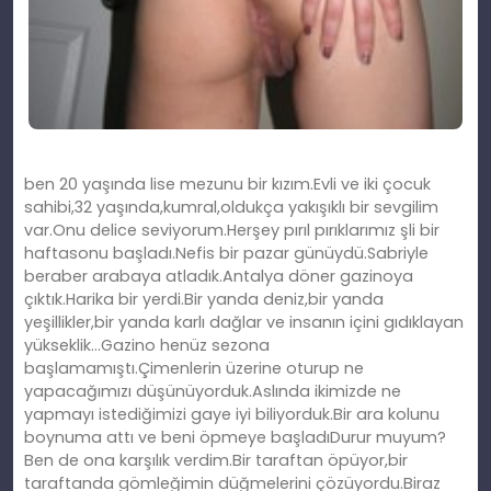
ben 20 yaşında lise mezunu bir kızım.Evli ve iki çocuk
sahibi,32 yaşında,kumral,oldukça yakışıklı bir sevgilim
var.Onu delice seviyorum.Herşey pırıl pırıklarımız şli bir
haftasonu başladı.Nefis bir pazar günüydü.Sabriyle
beraber arabaya atladık.Antalya döner gazinoya
çıktık.Harika bir yerdi.Bir yanda deniz,bir yanda
yeşillikler,bir yanda karlı dağlar ve insanın içini gıdıklayan
yükseklik…Gazino henüz sezona
başlamamıştı.Çimenlerin üzerine oturup ne
yapacağımızı düşünüyorduk.Aslında ikimizde ne
yapmayı istediğimizi gaye iyi biliyorduk.Bir ara kolunu
boynuma attı ve beni öpmeye başladıDurur muyum?
Ben de ona karşılık verdim.Bir taraftan öpüyor,bir
taraftanda gömleğimin düğmelerini çözüyordu.Biraz