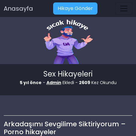
Anasayfa
Hikaye Gönder
Sex Hikayeleri
5 yıl önce
-
Admin
Ekledi -
2609
Kez Okundu
Arkadaşımı Sevgilime Siktiriyorum –
Porno hikayeler