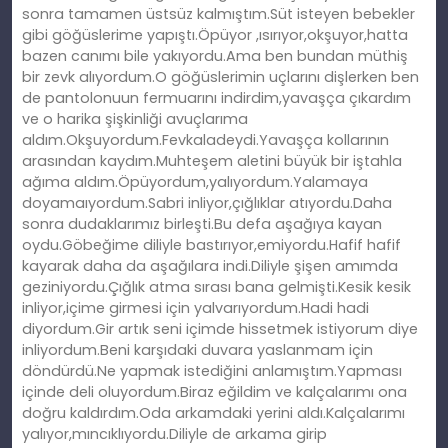
sonra tamamen üstsüz kalmıştım.Süt isteyen bebekler
gibi göğüslerime yapıştı.Öpüyor ,ısırıyor,okşuyor,hatta
bazen canımı bile yakıyordu.Ama ben bundan müthiş
bir zevk alıyordum.O göğüslerimin uçlarını dişlerken ben
de pantolonuun fermuarını indirdim,yavaşça çıkardım
ve o harika şişkinliği avuçlarıma
aldım.Okşuyordum.Fevkaladeydi.Yavaşça kollarının
arasından kaydım.Muhteşem aletini büyük bir iştahla
ağıma aldım.Öpüyordum,yalıyordum.Yalamaya
doyamaıyordum.Sabri inliyor,çığlıklar atıyordu.Daha
sonra dudaklarımız birleşti.Bu defa aşağıya kayan
oydu.Göbeğime diliyle bastırıyor,emiyordu.Hafif hafif
kayarak daha da aşağılara indi.Diliyle şişen amımda
geziniyordu.Çığlık atma sırası bana gelmişti.Kesik kesik
inliyor,içime girmesi için yalvarıyordum.Hadi hadi
diyordum.Gir artık seni içimde hissetmek istiyorum diye
inliyordum.Beni karşıdaki duvara yaslanmam için
döndürdü.Ne yapmak istediğini anlamıştım.Yapması
içinde deli oluyordum.Biraz eğildim ve kalçalarımı ona
doğru kaldırdım.Oda arkamdaki yerini aldı.Kalçalarımı
yalıyor,mıncıklıyordu.Diliyle de arkama girip