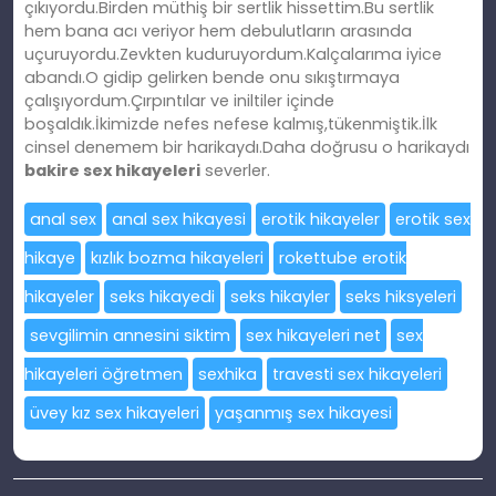
çıkıyordu.Birden müthiş bir sertlik hissettim.Bu sertlik
hem bana acı veriyor hem debulutların arasında
uçuruyordu.Zevkten kuduruyordum.Kalçalarıma iyice
abandı.O gidip gelirken bende onu sıkıştırmaya
çalışıyordum.Çırpıntılar ve iniltiler içinde
boşaldık.İkimizde nefes nefese kalmış,tükenmiştik.İlk
cinsel denemem bir harikaydı.Daha doğrusu o harikaydı
bakire sex hikayeleri
severler.
anal sex
anal sex hikayesi
erotik hikayeler
erotik sex
hikaye
kızlık bozma hikayeleri
rokettube erotik
hikayeler
seks hikayedi
seks hikayler
seks hiksyeleri
sevgilimin annesini siktim
sex hikayeleri net
sex
hikayeleri öğretmen
sexhika
travesti sex hikayeleri
üvey kız sex hikayeleri
yaşanmış sex hikayesi