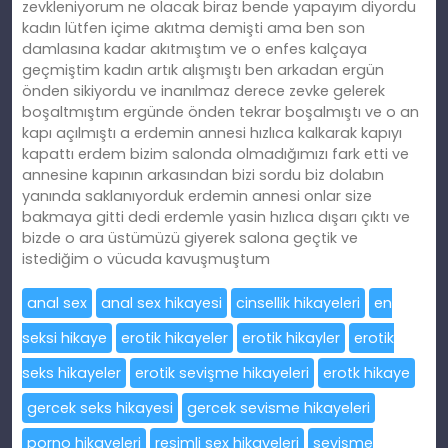
zevkleniyorum ne olacak biraz bende yapayım diyordu
kadın lütfen içime akıtma demişti ama ben son
damlasına kadar akıtmıştım ve o enfes kalçaya
geçmiştim kadın artık alışmıştı ben arkadan ergün
önden sikiyordu ve inanılmaz derece zevke gelerek
boşaltmıştım ergünde önden tekrar boşalmıştı ve o an
kapı açılmıştı a erdemin annesi hızlıca kalkarak kapıyı
kapattı erdem bizim salonda olmadığımızı fark etti ve
annesine kapının arkasından bizi sordu biz dolabın
yanında saklanıyorduk erdemin annesi onlar size
bakmaya gitti dedi erdemle yasin hızlıca dışarı çıktı ve
bizde o ara üstümüzü giyerek salona geçtik ve
istediğim o vücuda kavuşmuştum
anal sex
anal sex hikayesi
cinsellik hikayeleri
en
seksi hikaye
erotik hikayeler
erotik hikayler
erotik
seks hikayeler
erotik sevişme hikayeleri
erotk hikaye
gercek seks hikayesi
gercek sevisme hikayeleri
porno hikayeleri
resimli sex hikayeleri
sevişme