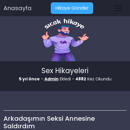
Anasayfa
Hikaye Gönder
Sex Hikayeleri
5 yıl önce
-
Admin
Ekledi -
4882
Kez Okundu
Arkadaşımın Seksi Annesine
Saldırdım