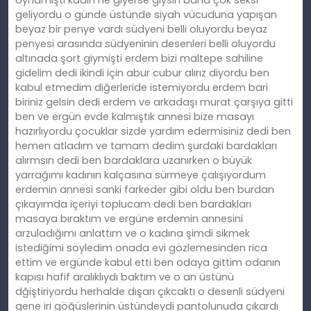
geliyordu o günde üstünde siyah vücuduna yapışan
beyaz bir penye vardı südyeni belli oluyordu beyaz
penyesi arasında südyeninin desenleri belli oluyordu
altınada şort giymişti erdem bizi maltepe sahiline
gidelim dedi ikindi için abur cubur alırız diyordu ben
kabul etmedim diğerleride istemiyordu erdem bari
biriniz gelsin dedi erdem ve arkadaşı murat çarşıya gitti
ben ve ergün evde kalmıştık annesi bize masayı
hazırlıyordu çocuklar sizde yardım edermisiniz dedi ben
hemen atladım ve tamam dedim şurdaki bardakları
alırmsın dedi ben bardaklara uzanırken o büyük
yarrağımı kadının kalçasına sürmeye çalışıyordum
erdemin annesi sanki farkeder gibi oldu ben burdan
çıkayımda içeriyi toplucam dedi ben bardakları
masaya bıraktım ve ergüne erdemin annesini
arzuladığımı anlattım ve o kadına şimdi sikmek
istediğimi söyledim onada evi gözlemesinden rica
ettim ve ergünde kabul etti ben odaya gittim odanın
kapısı hafif aralıklıydı baktım ve o an üstünü
dğiştiriyordu herhalde dışarı çıkcaktı o desenli südyeni
gene iri göğüslerinin üstündeydi pantolunuda çıkardı