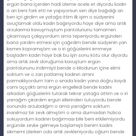
ergün bana içerden hadi izleme acele et diyordu kadın
o an beni fark etti ne yapıyorsun sen diye bağıdığı an
ben içri girdim ve yatağa ittim ilk işim o südyenini
avuçlamak oldu kadın bağırıyordu hayır diye ama artık
arzularıma kavuşmuştum pantolununu tamamen
çıkarmaya çalışıyordum ama tepeniyordu ergünden
bana yardım etmesi için çağırdım bende südyenin yan
kısmını kopramıştım ve o iri göğüslerini emmeye
başladım kadın hayır bak bu işin sonu kötü olur diyordu
ama artık zevk doruğuma kavuştum ergün
pantolununu indirmişti bende o kilodunun içine elimi
soktum ve o zarı patlamış kadının amını
parmaklıyordum tam o sırada kadın yana doğru kaydı
camı aççaktı ama ergün engelledi bende kadını
arkadan göğüslerini tutarak tekrar yatağa attım ve o iri
yarrağım çıkardım ergün ellerinden tutuyordu bende
sonunda arzuladığım o ama yarrağımı soktum
inanılmaz bir zevk almıştım o ama durmadan hızlıca
sokuyordum kadının bağırması bile beni etkilemiyordu
ergünde zevke gelmeye başlamıştı benim kadını
sikmemi izlerken oda artık zevkleniyordu oğlum bende