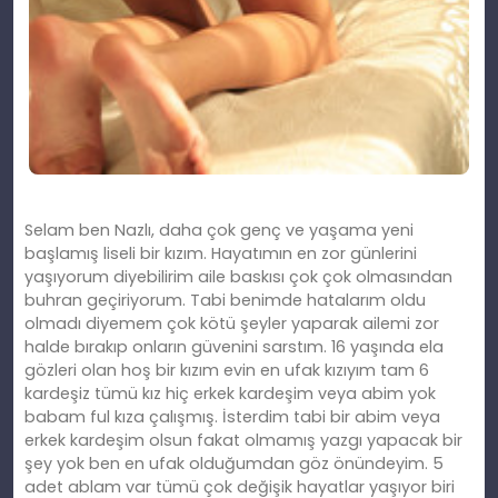
Selam ben Nazlı, daha çok genç ve yaşama yeni
başlamış liseli bir kızım. Hayatımın en zor günlerini
yaşıyorum diyebilirim aile baskısı çok çok olmasından
buhran geçiriyorum. Tabi benimde hatalarım oldu
olmadı diyemem çok kötü şeyler yaparak ailemi zor
halde bırakıp onların güvenini sarstım. 16 yaşında ela
gözleri olan hoş bir kızım evin en ufak kızıyım tam 6
kardeşiz tümü kız hiç erkek kardeşim veya abim yok
babam ful kıza çalışmış. İsterdim tabi bir abim veya
erkek kardeşim olsun fakat olmamış yazgı yapacak bir
şey yok ben en ufak olduğumdan göz önündeyim. 5
adet ablam var tümü çok değişik hayatlar yaşıyor biri