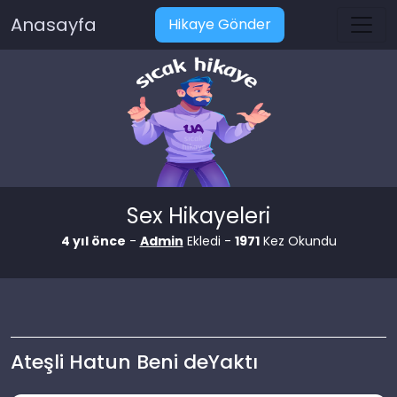
Anasayfa
Hikaye Gönder
Sex Hikayeleri
4 yıl önce
-
Admin
Ekledi -
1971
Kez Okundu
Ateşli Hatun Beni deYaktı