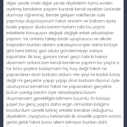
diğer yerde öteki diğer yerde diyebilirim tümü evden
ayrılmış kendisine yaşam kurarak kendi ayakları üstünde
durmayı öğrenmiş. Bende gelişen vakitlerde öyle
yapmayı düşünüyorum fakat annem ve babam epey
baskı yapıyor. Buda benim hatam tabi bu yaşta
erkeklerle konuşuyor değişik değişik erkek arkadaşları
yaptım. Ve onlarla takılıp birde uyuşturucu ve alkole
başladım bunları ablam yakalayınca işler daha kötüye
gitti beni birkaç gün okula göndermeyip odaya
kapattılar. Bir kaç günüm lanet geçti tabi ki haksız
diyemem onlara ben kendi kendime yaptım bu yaşta o
tür kötü şeylere bulaşmam hiç hoş değil fakat ne
yapacaksın dost kurbanı oldum. Her şeyi ne kadar kolay
değil mi gerçekte yapıp yapıp dost kurbanı diyoruz öyle
avutuyoruz kendimizi fakat ne yapacaksın gerçekte
bütün yanılgı benim öyle arkadaşlara lüzum
duymamam gerekliliğini bilmem lüzumlu. En kötüsü
şayet bu genç yaşta daha ergin olmadan kızlığımı
bozdurdum üstelik birkaç erkekle beraber olduğumu
diyebilirim. Uyuşturcu belasında ilk cinsellik yaptım sonra
gerisi geldi fakat bunu ailem bilmiyor bunları dahi