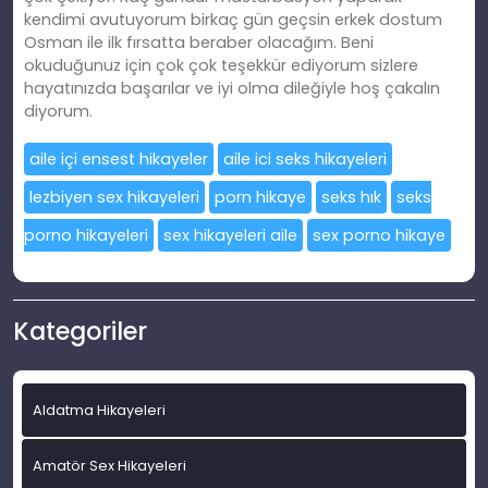
kendimi avutuyorum birkaç gün geçsin erkek dostum
Osman ile ilk fırsatta beraber olacağım. Beni
okuduğunuz için çok çok teşekkür ediyorum sizlere
hayatınızda başarılar ve iyi olma dileğiyle hoş çakalın
diyorum.
aile içi ensest hikayeler
aile ici seks hikayeleri
lezbiyen sex hikayeleri
porn hikaye
seks hık
seks
porno hikayeleri
sex hikayeleri aile
sex porno hikaye
Kategoriler
Aldatma Hikayeleri
Amatör Sex Hikayeleri