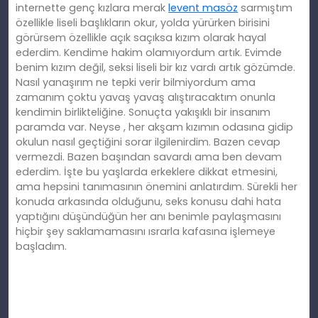
internette genç kızlara merak
levent masöz
sarmıştım
özellikle liseli başlıkların okur, yolda yürürken birisini
görürsem özellikle açık saçıksa kızım olarak hayal
ederdim. Kendime hakim olamıyordum artık. Evimde
benim kızım değil, seksi liseli bir kız vardı artık gözümde.
Nasıl yanaşırım ne tepki verir bilmiyordum ama
zamanım çoktu yavaş yavaş alıştıracaktım onunla
kendimin birlikteliğine. Sonuçta yakışıklı bir insanım
paramda var. Neyse , her akşam kızımın odasına gidip
okulun nasıl geçtiğini sorar ilgilenirdim. Bazen cevap
vermezdi. Bazen başından savardı ama ben devam
ederdim. İşte bu yaşlarda erkeklere dikkat etmesini,
ama hepsini tanımasının önemini anlatırdım. Sürekli her
konuda arkasında olduğunu, seks konusu dahi hata
yaptığını düşündüğün her anı benimle paylaşmasını
hiçbir şey saklamamasını ısrarla kafasına işlemeye
başladım.