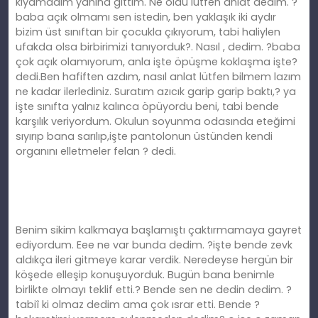
kıyamadım yanına gittim. Ne oldu lütfen anlat dedim. ?
baba açık olmamı sen istedin, ben yaklaşık iki aydır
bizim üst sınıftan bir çocukla çıkıyorum, tabi haliylen
ufakda olsa birbirimizi tanıyorduk?. Nasıl , dedim. ?baba
çok açık olamıyorum, anla işte öpüşme koklaşma işte?
dedi.Ben hafiften azdım, nasıl anlat lütfen bilmem lazım
ne kadar ilerlediniz. Suratım azıcık garip garip baktı,? ya
işte sınıfta yalnız kalınca öpüyordu beni, tabi bende
karşılık veriyordum. Okulun soyunma odasında eteğimi
sıyırıp bana sarılıp,işte pantolonun üstünden kendi
organını elletmeler felan ? dedi.
Benim sikim kalkmaya başlamıştı çaktırmamaya gayret
ediyordum. Eee ne var bunda dedim. ?işte bende zevk
aldıkça ileri gitmeye karar verdik. Neredeyse hergün bir
köşede elleşip konuşuyorduk. Bugün bana benimle
birlikte olmayı teklif etti.? Bende sen ne dedin dedim. ?
tabiî ki olmaz dedim ama çok ısrar etti. Bende ?