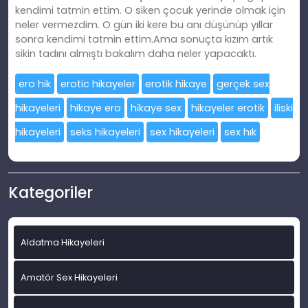
kendimi tatmin ettim. O siken çocuk yerinde olmak için
neler vermezdim. O gün iki kere bu anı düşünüp yıllar
sonra kendimi tatmin ettim.Ama sonuçta kızım artık
sikin tadını almıştı bakalım daha neler yapacaktı.
ero hik
erotic hikayeler
erotik hikaye
gerçek sex
hikayeleri
hikaye ero
hi̇kaye sex
hikayeler erotik
iliski
hikayeleri
seks hikayeleri
sex hikayeleri
sex hık
Kategoriler
Aldatma Hikayeleri
Amatör Sex Hikayeleri