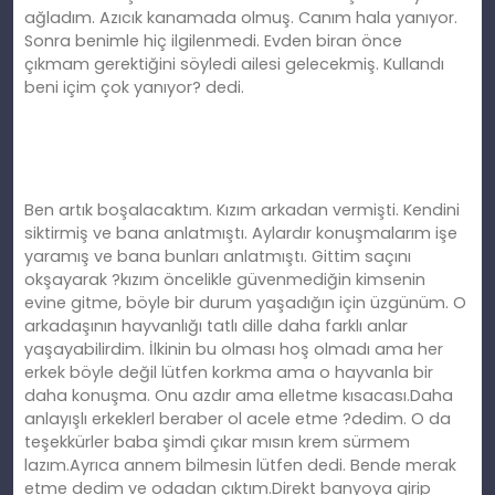
ağladım. Azıcık kanamada olmuş. Canım hala yanıyor.
Sonra benimle hiç ilgilenmedi. Evden biran önce
çıkmam gerektiğini söyledi ailesi gelecekmiş. Kullandı
beni içim çok yanıyor? dedi.
Ben artık boşalacaktım. Kızım arkadan vermişti. Kendini
siktirmiş ve bana anlatmıştı. Aylardır konuşmalarım işe
yaramış ve bana bunları anlatmıştı. Gittim saçını
okşayarak ?kızım öncelikle güvenmediğin kimsenin
evine gitme, böyle bir durum yaşadığın için üzgünüm. O
arkadaşının hayvanlığı tatlı dille daha farklı anlar
yaşayabilirdim. İlkinin bu olması hoş olmadı ama her
erkek böyle değil lütfen korkma ama o hayvanla bir
daha konuşma. Onu azdır ama elletme kısacası.Daha
anlayışlı erkeklerl beraber ol acele etme ?dedim. O da
teşekkürler baba şimdi çıkar mısın krem sürmem
lazım.Ayrıca annem bilmesin lütfen dedi. Bende merak
etme dedim ve odadan çıktım.Direkt banyoya girip