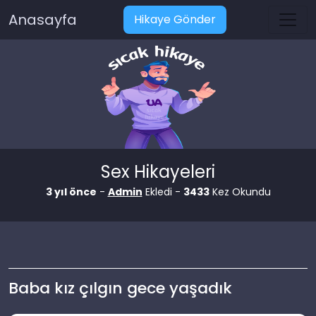
Anasayfa
Hikaye Gönder
Sex Hikayeleri
3 yıl önce
-
Admin
Ekledi -
3433
Kez Okundu
Baba kız çılgın gece yaşadık