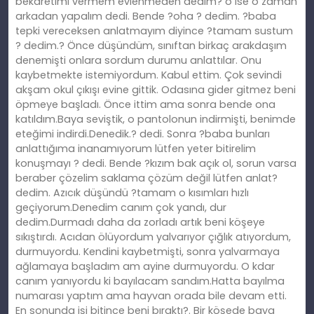
bekaretimi vermem evlenmeden dedim? o ise o zaman
arkadan yapalım dedi. Bende ?oha ? dedim. ?baba
tepki vereceksen anlatmayım diyince ?tamam sustum
? dedim.? Önce düşündüm, sınıftan birkaç arakdaşım
denemişti onlara sordum durumu anlattılar. Onu
kaybetmekte istemiyordum. Kabul ettim. Çok sevindi
akşam okul çıkışı evine gittik. Odasına gider gitmez beni
öpmeye başladı. Önce ittim ama sonra bende ona
katıldım.Baya seviştik, o pantolonun indirmişti, benimde
eteğimi indirdi.Denedik.? dedi. Sonra ?baba bunları
anlattığıma inanamıyorum lütfen yeter bitirelim
konuşmayı ? dedi. Bende ?kızım bak açık ol, sorun varsa
beraber çözelim saklama çözüm değil lütfen anlat?
dedim. Azıcık düşündü ?tamam o kısımları hızlı
geçiyorum.Denedim canım çok yandı, dur
dedim.Durmadı daha da zorladı artık beni köşeye
sıkıştırdı. Acıdan ölüyordum yalvarıyor çığlık atıyordum,
durmuyordu. Kendini kaybetmişti, sonra yalvarmaya
ağlamaya başladım am ayine durmuyordu. O kdar
canım yanıyordu ki bayılacam sandım.Hatta bayılma
numarası yaptım ama hayvan orada bile devam etti.
En sonunda işi bitince beni bıraktı?. Bir köşede baya