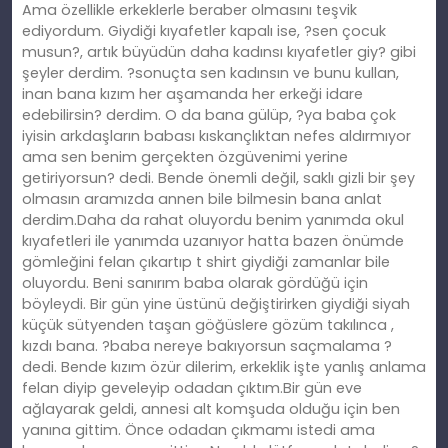
Ama özellikle erkeklerle beraber olmasını teşvik
ediyordum. Giydiği kıyafetler kapalı ise, ?sen çocuk
musun?, artık büyüdün daha kadınsı kıyafetler giy? gibi
şeyler derdim. ?sonuçta sen kadınsın ve bunu kullan,
inan bana kızım her aşamanda her erkeği idare
edebilirsin? derdim. O da bana gülüp, ?ya baba çok
iyisin arkdaşların babası kıskançlıktan nefes aldırmıyor
ama sen benim gerçekten özgüvenimi yerine
getiriyorsun? dedi. Bende önemli değil, saklı gizli bir şey
olmasın aramızda annen bile bilmesin bana anlat
derdim.Daha da rahat oluyordu benim yanımda okul
kıyafetleri ile yanımda uzanıyor hatta bazen önümde
gömleğini felan çıkartıp t shirt giydiği zamanlar bile
oluyordu. Beni sanırım baba olarak gördüğü için
böyleydi. Bir gün yine üstünü değiştirirken giydiği siyah
küçük sütyenden taşan göğüslere gözüm takılınca ,
kızdı bana. ?baba nereye bakıyorsun saçmalama ?
dedi. Bende kızım özür dilerim, erkeklik işte yanlış anlama
felan diyip geveleyip odadan çıktım.Bir gün eve
ağlayarak geldi, annesi alt komşuda olduğu için ben
yanına gittim. Önce odadan çıkmamı istedi ama