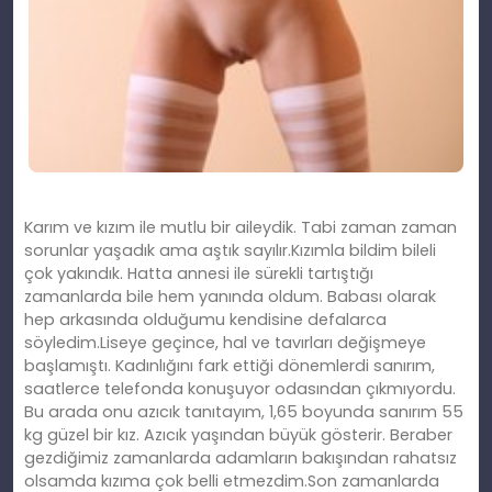
Karım ve kızım ile mutlu bir aileydik. Tabi zaman zaman
sorunlar yaşadık ama aştık sayılır.Kızımla bildim bileli
çok yakındık. Hatta annesi ile sürekli tartıştığı
zamanlarda bile hem yanında oldum. Babası olarak
hep arkasında olduğumu kendisine defalarca
söyledim.Liseye geçince, hal ve tavırları değişmeye
başlamıştı. Kadınlığını fark ettiği dönemlerdi sanırım,
saatlerce telefonda konuşuyor odasından çıkmıyordu.
Bu arada onu azıcık tanıtayım, 1,65 boyunda sanırım 55
kg güzel bir kız. Azıcık yaşından büyük gösterir. Beraber
gezdiğimiz zamanlarda adamların bakışından rahatsız
olsamda kızıma çok belli etmezdim.Son zamanlarda