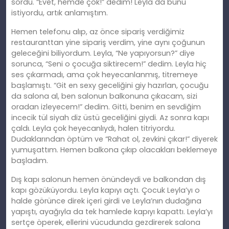
sordu. “Evet, hemde çok!” dedim! Leyla da bunu
istiyordu, artık anlamıştım.
Hemen telefonu alıp, az önce sipariş verdiğimiz
restauranttan yine sipariş verdim, yine aynı çoğunun
geleceğini biliyordum. Leyla, “Ne yapıyorsun?” diye
sorunca, “Seni o çocuğa siktirecem!” dedim. Leyla hiç
ses çıkarmadı, ama çok heyecanlanmış, titremeye
başlamıştı. “Git en sexy geceliğini giy hazırlan, çocuğu
da salona al, ben salonun balkonuna çıkacam, sizi
oradan izleyecem!” dedim. Gitti, benim en sevdiğim
incecik tül siyah diz üstü geceliğini giydi. Az sonra kapı
çaldı. Leyla çok heyecanlıydı, halen titriyordu.
Dudaklarından öptüm ve “Rahat ol, zevkini çıkar!” diyerek
yumuşattım. Hemen balkona çıkıp olacakları beklemeye
başladım.
Dış kapı salonun hemen önündeydi ve balkondan dış
kapı gözüküyordu. Leyla kapıyı açtı. Çocuk Leyla’yı o
halde görünce direk içeri girdi ve Leyla’nın dudağına
yapıştı, ayağıyla da tek hamlede kapıyı kapattı. Leyla’yı
sertçe öperek, ellerini vücudunda gezdirerek salona