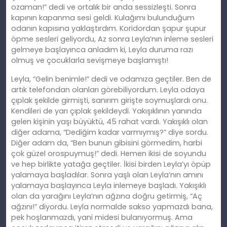
ozaman!” dedi ve ortalık bir anda sessizleşti. Sonra
kapının kapanma sesi geldi. Kulağımı bulunduğum
odanın kapısına yaklaştırdım. Koridordan şapur şupur
öpme sesleri geliyordu, Az sonra Leyla’nın inleme sesleri
gelmeye başlayınca anladım ki, Leyla duruma razı
olmuş ve çocuklarla sevişmeye başlamıştı!
Leyla, “Gelin benimle!” dedi ve odamıza geçtiler. Ben de
artık telefondan olanları görebiliyordum. Leyla odaya
çıplak şekilde girmişti, sanırım girişte soymuşlardı onu.
Kendileri de yarı çıplak şekildeydi. Yakışıklının yanında
gelen kişinin yaşı büyüktü, 45 rahat vardı. Yakışıklı olan
diğer adama, “Dediğim kadar varmıymış?” diye sordu.
Diğer adam da, “Ben bunun gibisini görmedim, harbi
çok güzel orospuymuş!” dedi. Hemen ikisi de soyundu
ve hep birlikte yatağa geçtiler. İkisi birden Leyla’yı öpüp
yalamaya başladılar. Sonra yaşlı olan Leyla’nın amını
yalamaya başlayınca Leyla inlemeye başladı. Yakışıklı
olan da yarağını Leyla’nın ağzına doğru getirmiş, “Aç
ağzını!” diyordu. Leyla normalde sakso yapmazdı bana,
pek hoşlanmazdı, yani midesi bulanıyormuş. Ama