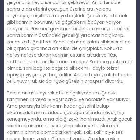
giriyorlardı. Leyla ise donuk şekildeydi. Ama bir süre
sonra o da ellerini çocuğun üzerine attı ve onu
soymaya, karşılık vermeye başladı. Çocuk ayakta deli
gibi karımın boynunu ve göğüslerini öpüyor, yalıyor,
emiyordu. Resmen gözümün önünde karımı yedi bitirdi.
Sonra karımın üstündeki geceliği yırtarcasına çıkarıp,
karımı koltuğa ittirdi. Kendi üstünde kalan elbiselerini de
bir çırpıda çıkarınca artık ikisi de çırılçıplaktı. Koltukta
nefes nefese duran karımın üstüne atladı ve “Kaç
haftadır bu anı bekliyordum orospu! Sadece göstermek
olmaz, seni bağırta bağırta sikecem!” deyip tekrar
öpüşüp yiyişmeye başladılar. Arada Leyla’ya iltifatlarda
bulunuyor, sık sık da, “Çok güzelsin orospu!” diyordu.
Bense onları izleyerek otuzbir çekiyordum. Çocuk
tahminen 18 veya 19 yaşındaydı ve harbiden yakışıklıydı.
Ama parasıyla bile karım kadar güzelini bulup
sikemezdi. Karım sadece çocuğun altında inliyor, hiç
konuşmuyordu, ama aldığı zevk inanılmazdı. Artık çocuk
sikini karımın amına yerleştirip sikmeye başlamıştı.
Karımın amına pompalarken ‘Şak, şak, şak!’ diye ses
çıkıyor, karım zevk çığlıkları atıyordu. Okadar zevkle