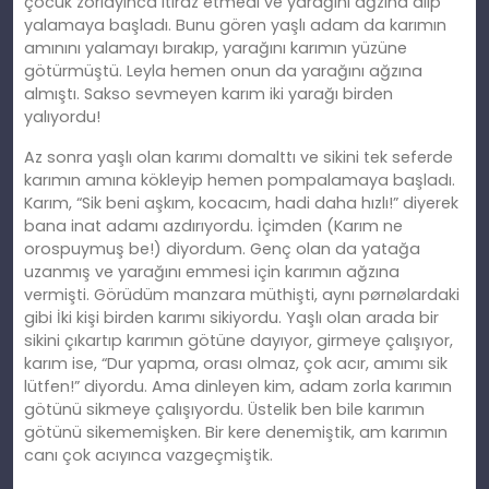
çocuk zorlayınca itiraz etmedi ve yarağını ağzına alıp
yalamaya başladı. Bunu gören yaşlı adam da karımın
amınını yalamayı bırakıp, yarağını karımın yüzüne
götürmüştü. Leyla hemen onun da yarağını ağzına
almıştı. Sakso sevmeyen karım iki yarağı birden
yalıyordu!
Az sonra yaşlı olan karımı domalttı ve sikini tek seferde
karımın amına kökleyip hemen pompalamaya başladı.
Karım, “Sik beni aşkım, kocacım, hadi daha hızlı!” diyerek
bana inat adamı azdırıyordu. İçimden (Karım ne
orospuymuş be!) diyordum. Genç olan da yatağa
uzanmış ve yarağını emmesi için karımın ağzına
vermişti. Görüdüm manzara müthişti, aynı pørnølardaki
gibi İki kişi birden karımı sikiyordu. Yaşlı olan arada bir
sikini çıkartıp karımın götüne dayıyor, girmeye çalışıyor,
karım ise, “Dur yapma, orası olmaz, çok acır, amımı sik
lütfen!” diyordu. Ama dinleyen kim, adam zorla karımın
götünü sikmeye çalışıyordu. Üstelik ben bile karımın
götünü sikememişken. Bir kere denemiştik, am karımın
canı çok acıyınca vazgeçmiştik.