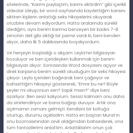
sitelerinde, “Karımı paylaştım, karımı siktirdim” gibi içerikli
videolar izleyip, bir word sayfasında kaydettiğim karısını
siktiren kişilerin anlattığı seks hikayelerini okuyarak
otuzbire devam ediyordum. Hatta aralarında sürekli
izlediğim, aynı benim karıma benzeyen bir kadını 7-8
zencinin deli gibi siktiği bir pørnø vardı ki, beni benden
alıyor, daha ilk 5 dakikasında boşalıyordum.
Ve herşeyin başladığı o akşam: Leyla’nın bilgisayarı
bozuluyor ve ben içerideyken kullanmak için benim
bilgisayarı alıyor. Sonrasında Word dosyasını açıyor ve
direk karşısına benim sürekli okuduğum bir seks hikayesi
çıkıyor. Leyla içeriden bağırarak beni çağırıyor ve
bahsettiğim hikayeyi göstererek, “Emre bu ne? Böyle
şeyler mi okuyorsun sen? Sapık mısın?” diye beni
azarlıyor. Ben sesiz kalıyorum. Sessiz kalmam onu daha
da sinirlendiriyor ve bana bağırıp duruyor. Artık ona
açılmamın zamanı gelmişti. Kendisini bir koltuğa
oturtup, durumu açıkladım. Hatta en baştan Murat’ın
onu bozmasınından zevk aldığımdan bahsederek, ona
tüm fantazilerimi anlattım. Anlattıklarım onun çok