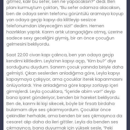
gitmez, kalır bu sefer, sen ne yapacaksın?” dedi. Ben
planı kurmuştum çoktan, “Bu sefer odamıza alacaksın,
ben de odaya senin telefonu görüntülü aramaya koyup
yan odaya geçip kapıyı da kilitleyip sesizce
telefonumdan izleyeceğim sizi!” dedim. Hemen
hazırlıkları yaptık. Karım artık utangaçlığını atmış, üzerine
sadece sexy geceliğini giymiş, bir an önce çocuğun
gelmesini bekliyordu.
Saat 22:00 civarı kapı çalınca, ben yan odaya geçip
kendimi kilitledim. Leyla’nın kapıyı açıp, “Kim bu?” diye
sorduğunu duydum. Sanırım çocuk yanında biriyle daha
gelmişti. Çıkan seslerden anladığıma göre, Leyla kapıyı
kapaymaya çalışıyor, ama çocuklar iterek kapanmasını
önlüyorlardı. Yine anladığıma göre kapıyı zorlayıp içeri
girmişlerdi. Leyla çocuklara, “İçeride abim var!” deyip
bana işaret gönderiyor, benden bir hareket bekliyordu.
Ben de, karımı iki kişi sikecek, böyle bir fırsatı birdaha
bulamam diye ses çıkarmıyordum. Çocuklar önce
çekindiler herhalde, ama benden bir ses çıkmayınca da
cesaret alıp daha da ileri gittiler. Leyla da benden ses
çıkmayınca, bana duyurmak için yüksek sesle, “Peki