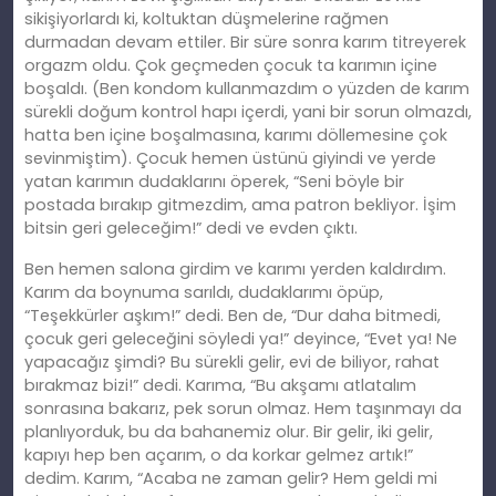
sikişiyorlardı ki, koltuktan düşmelerine rağmen
durmadan devam ettiler. Bir süre sonra karım titreyerek
orgazm oldu. Çok geçmeden çocuk ta karımın içine
boşaldı. (Ben kondom kullanmazdım o yüzden de karım
sürekli doğum kontrol hapı içerdi, yani bir sorun olmazdı,
hatta ben içine boşalmasına, karımı döllemesine çok
sevinmiştim). Çocuk hemen üstünü giyindi ve yerde
yatan karımın dudaklarını öperek, “Seni böyle bir
postada bırakıp gitmezdim, ama patron bekliyor. İşim
bitsin geri geleceğim!” dedi ve evden çıktı.
Ben hemen salona girdim ve karımı yerden kaldırdım.
Karım da boynuma sarıldı, dudaklarımı öpüp,
“Teşekkürler aşkım!” dedi. Ben de, “Dur daha bitmedi,
çocuk geri geleceğini söyledi ya!” deyince, “Evet ya! Ne
yapacağız şimdi? Bu sürekli gelir, evi de biliyor, rahat
bırakmaz bizi!” dedi. Karıma, “Bu akşamı atlatalım
sonrasına bakarız, pek sorun olmaz. Hem taşınmayı da
planlıyorduk, bu da bahanemiz olur. Bir gelir, iki gelir,
kapıyı hep ben açarım, o da korkar gelmez artık!”
dedim. Karım, “Acaba ne zaman gelir? Hem geldi mi