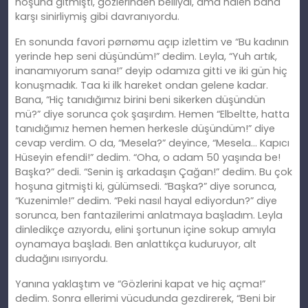
hoşuna gitmişti, gözlerinden belliydi, ama halen bana
karşı sinirliymiş gibi davranıyordu.
En sonunda favori pørnømu açıp izlettim ve “Bu kadının
yerinde hep seni düşündüm!” dedim. Leyla, “Yuh artık,
inanamıyorum sana!” deyip odamıza gitti ve iki gün hiç
konuşmadık. Taa ki ilk hareket ondan gelene kadar.
Bana, “Hiç tanıdığımız birini beni sikerken düşündün
mü?” diye sorunca çok şaşırdım. Hemen “Elbeltte, hatta
tanıdığımız hemen hemen herkesle düşündüm!” diye
cevap verdim. O da, “Mesela?” deyince, “Mesela… Kapıcı
Hüseyin efendi!” dedim. “Oha, o adam 50 yaşında be!
Başka?” dedi. “Senin iş arkadaşın Çağan!” dedim. Bu çok
hoşuna gitmişti ki, gülümsedi. “Başka?” diye sorunca,
“Kuzenimle!” dedim. “Peki nasıl hayal ediyordun?” diye
sorunca, ben fantazilerimi anlatmaya başladım. Leyla
dinledikçe azıyordu, elini şortunun içine sokup amıyla
oynamaya başladı. Ben anlattıkça kuduruyor, alt
dudağını ısırıyordu.
Yanına yaklaştım ve “Gözlerini kapat ve hiç açma!”
dedim. Sonra ellerimi vücudunda gezdirerek, “Beni bir