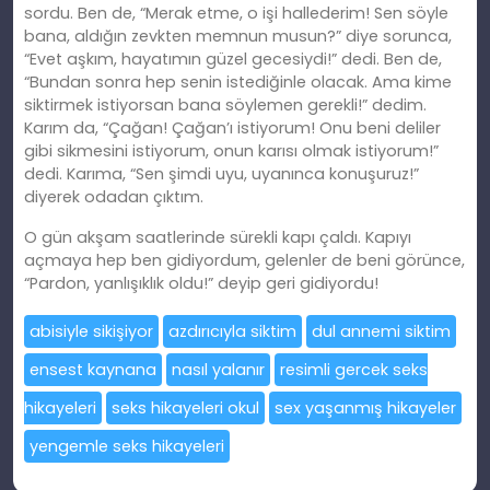
sordu. Ben de, “Merak etme, o işi hallederim! Sen söyle
bana, aldığın zevkten memnun musun?” diye sorunca,
“Evet aşkım, hayatımın güzel gecesiydi!” dedi. Ben de,
“Bundan sonra hep senin istediğinle olacak. Ama kime
siktirmek istiyorsan bana söylemen gerekli!” dedim.
Karım da, “Çağan! Çağan’ı istiyorum! Onu beni deliler
gibi sikmesini istiyorum, onun karısı olmak istiyorum!”
dedi. Karıma, “Sen şimdi uyu, uyanınca konuşuruz!”
diyerek odadan çıktım.
O gün akşam saatlerinde sürekli kapı çaldı. Kapıyı
açmaya hep ben gidiyordum, gelenler de beni görünce,
“Pardon, yanlışıklık oldu!” deyip geri gidiyordu!
abisiyle sikişiyor
azdırıcıyla siktim
dul annemi siktim
ensest kaynana
nasıl yalanır
resimli gercek seks
hikayeleri
seks hikayeleri okul
sex yaşanmış hikayeler
yengemle seks hikayeleri