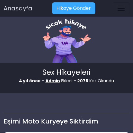
Anasayfa
Hikaye Gönder
Sex Hikayeleri
4 yıl önce
-
Admin
Ekledi -
2075
Kez Okundu
Eşimi Moto Kuryeye Siktirdim