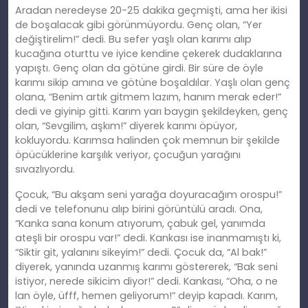
Aradan neredeyse 20-25 dakika geçmişti, ama her ikisi
de boşalacak gibi görünmüyordu. Genç olan, “Yer
değiştirelim!” dedi. Bu sefer yaşlı olan karımı alıp
kucağına oturttu ve iyice kendine çekerek dudaklarına
yapıştı. Genç olan da götüne girdi. Bir süre de öyle
karımı sikip amına ve götüne boşaldılar. Yaşlı olan genç
olana, “Benim artık gitmem lazım, hanım merak eder!”
dedi ve giyinip gitti. Karım yarı baygın şekildeyken, genç
olan, “Sevgilim, aşkım!” diyerek karımı öpüyor,
kokluyordu. Karımsa halinden çok memnun bir şekilde
öpücüklerine karşılık veriyor, çocuğun yarağını
sıvazlıyordu.
Çocuk, “Bu akşam seni yarağa doyuracağım orospu!”
dedi ve telefonunu alıp birini görüntülü aradı. Ona,
“Kanka sana konum atıyorum, çabuk gel, yanımda
ateşli bir orospu var!” dedi. Kankası ise inanmamıştı ki,
“Siktir git, yalanını sikeyim!” dedi. Çocuk da, “Al bak!”
diyerek, yanında uzanmış karımı göstererek, “Bak seni
istiyor, nerede sikicim diyor!” dedi. Kankası, “Oha, o ne
lan öyle, üfff, hemen geliyorum!” deyip kapadı. Karım,