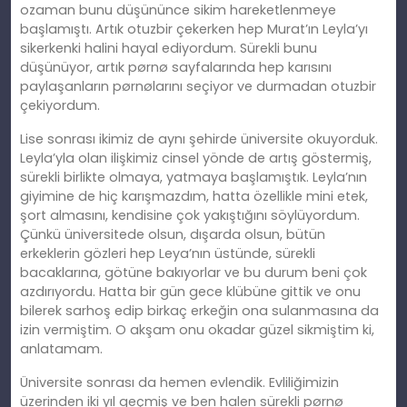
ozaman bunu düşününce sikim hareketlenmeye
başlamıştı. Artık otuzbir çekerken hep Murat’ın Leyla’yı
sikerkenki halini hayal ediyordum. Sürekli bunu
düşünüyor, artık pørnø sayfalarında hep karısını
paylaşanların pørnølarını seçiyor ve durmadan otuzbir
çekiyordum.
Lise sonrası ikimiz de aynı şehirde üniversite okuyorduk.
Leyla’yla olan ilişkimiz cinsel yönde de artış göstermiş,
sürekli birlikte olmaya, yatmaya başlamıştık. Leyla’nın
giyimine de hiç karışmazdım, hatta özellikle mini etek,
şort almasını, kendisine çok yakıştığını söylüyordum.
Çünkü üniversitede olsun, dışarda olsun, bütün
erkeklerin gözleri hep Leya’nın üstünde, sürekli
bacaklarına, götüne bakıyorlar ve bu durum beni çok
azdırıyordu. Hatta bir gün gece klübüne gittik ve onu
bilerek sarhoş edip birkaç erkeğin ona sulanmasına da
izin vermiştim. O akşam onu okadar güzel sikmiştim ki,
anlatamam.
Üniversite sonrası da hemen evlendik. Evliliğimizin
üzerinden iki yıl geçmiş ve ben halen sürekli pørnø