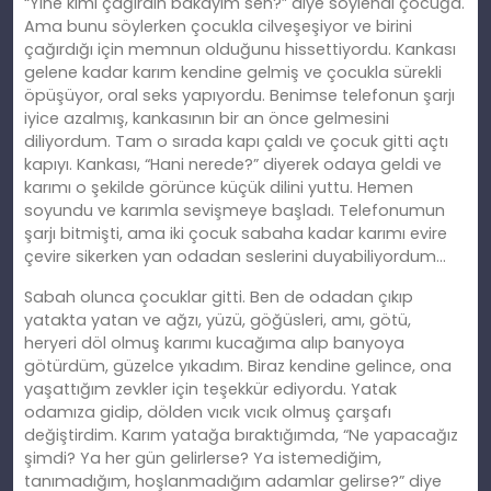
“Yine kimi çağırdın bakayım sen?” diye söylendi çocuğa.
Ama bunu söylerken çocukla cilveşeşiyor ve birini
çağırdığı için memnun olduğunu hissettiyordu. Kankası
gelene kadar karım kendine gelmiş ve çocukla sürekli
öpüşüyor, oral seks yapıyordu. Benimse telefonun şarjı
iyice azalmış, kankasının bir an önce gelmesini
diliyordum. Tam o sırada kapı çaldı ve çocuk gitti açtı
kapıyı. Kankası, “Hani nerede?” diyerek odaya geldi ve
karımı o şekilde görünce küçük dilini yuttu. Hemen
soyundu ve karımla sevişmeye başladı. Telefonumun
şarjı bitmişti, ama iki çocuk sabaha kadar karımı evire
çevire sikerken yan odadan seslerini duyabiliyordum…
Sabah olunca çocuklar gitti. Ben de odadan çıkıp
yatakta yatan ve ağzı, yüzü, göğüsleri, amı, götü,
heryeri döl olmuş karımı kucağıma alıp banyoya
götürdüm, güzelce yıkadım. Biraz kendine gelince, ona
yaşattığım zevkler için teşekkür ediyordu. Yatak
odamıza gidip, dölden vıcık vıcık olmuş çarşafı
değiştirdim. Karım yatağa bıraktığımda, “Ne yapacağız
şimdi? Ya her gün gelirlerse? Ya istemediğim,
tanımadığım, hoşlanmadığım adamlar gelirse?” diye