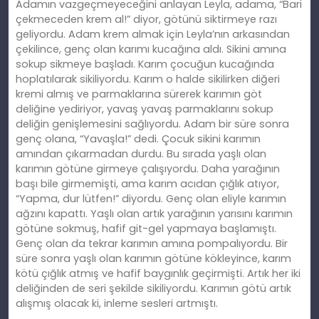
Adamın vazgeçmeyeceğini anlayan Leyla, adama, “Bari
çekmeceden krem al!” diyor, götünü siktirmeye razı
geliyordu. Adam krem almak için Leyla’nın arkasından
çekilince, genç olan karımı kucağına aldı. Sikini amına
sokup sikmeye başladı. Karım çocuğun kucağında
hoplatılarak sikiliyordu. Karım o halde sikilirken diğeri
kremi almış ve parmaklarına sürerek karımın göt
deliğine yediriyor, yavaş yavaş parmaklarını sokup
deliğin genişlemesini sağlıyordu. Adam bir süre sonra
genç olana, “Yavaşla!” dedi. Çocuk sikini karımın
amından çıkarmadan durdu. Bu sırada yaşlı olan
karımın götüne girmeye çalışıyordu. Daha yarağının
başı bile girmemişti, ama karım acıdan çığlık atıyor,
“Yapma, dur lütfen!” diyordu. Genç olan eliyle karımın
ağzını kapattı. Yaşlı olan artık yarağının yarısını karımın
götüne sokmuş, hafif git-gel yapmaya başlamıştı.
Genç olan da tekrar karımın amına pompalıyordu. Bir
süre sonra yaşlı olan karımın götüne kökleyince, karım
kötü çığlık atmış ve hafif baygınlık geçirmişti. Artık her iki
deliğinden de seri şekilde sikiliyordu. Karımın götü artık
alışmış olacak ki, inleme sesleri artmıştı.