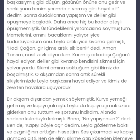
başkasıymış gibi düşün, gözünün önüne onu getir ve
sanki şuan benim yerimde o varmış gibi hayal et!”
dedim. Sonra dudaklarına yapıştım ve deliler gibi
öpüşmeye başladık. Daha önce hiç bu kadar ateşli
öpüşmemiştik. Üstündekilerini yırtarcasına soymuştum.
Memelerini, amını, bacaklarını yalıyor iyice
kudurtuyordum onu. Leyla artık iyice kıvama gelmişti,
“Hadi Çağan, gir içime artık, sik beni!” dedi. Aman
Tanrım, nasıl zevk alıyordum. Karım iş arkadaşı Çağan’ı
hayal ediyor, deliler gibi kıvranıp kendisini sikmesi için
yalvarıyordu. Sikimi amına soktuğum gibi ikimiz de
boşalmıştık. O akşamdan sonra artık sürekli
sikişlerimizde Leyla başkasını hayal ediyor ve ikimiz de
zevkten havalara uçuyorduk.
Bir akşam dışarıdan yemek söylemiştik. Kurye yemeği
getirmiş ve kapıyı çalmıştı. Leyla da kapıyı açmak üzere
giderken onu tuttum ve şortunu indirdim. Altında
sadece küloduyla kalmıştı. Bana, “Ne yapıyorsun?” dedi.
Ben de, “Kapıyı böyle aç!” dedim. Leyla gözlerime baktı
ve azgınlığının arttığını hissettim. Ses çıkarmadı ve kapıyı
açmaya gitti. Ben de elimi sikime atıp köşeden izlemeye