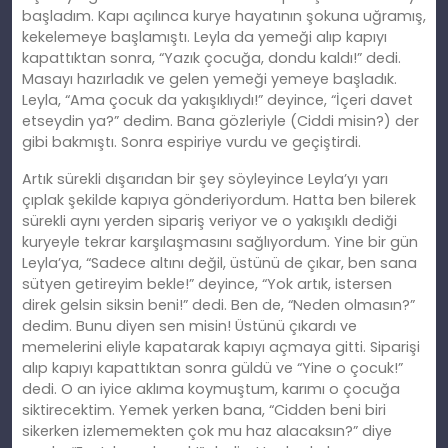
başladım. Kapı açılınca kurye hayatının şokuna uğramış,
kekelemeye başlamıştı. Leyla da yemeği alıp kapıyı
kapattıktan sonra, “Yazık çocuğa, dondu kaldı!” dedi.
Masayı hazırladık ve gelen yemeği yemeye başladık.
Leyla, “Ama çocuk da yakışıklıydı!” deyince, “İçeri davet
etseydin ya?” dedim. Bana gözleriyle (Ciddi misin?) der
gibi bakmıştı. Sonra espiriye vurdu ve geçiştirdi.
Artık sürekli dışarıdan bir şey söyleyince Leyla’yı yarı
çıplak şekilde kapıya gönderiyordum. Hatta ben bilerek
sürekli aynı yerden sipariş veriyor ve o yakışıklı dediği
kuryeyle tekrar karşılaşmasını sağlıyordum. Yine bir gün
Leyla’ya, “Sadece altını değil, üstünü de çıkar, ben sana
sütyen getireyim bekle!” deyince, “Yok artık, istersen
direk gelsin siksin beni!” dedi. Ben de, “Neden olmasın?”
dedim. Bunu diyen sen misin! Üstünü çıkardı ve
memelerini eliyle kapatarak kapıyı açmaya gitti. Siparişi
alıp kapıyı kapattıktan sonra güldü ve “Yine o çocuk!”
dedi. O an iyice aklıma koymuştum, karımı o çocuğa
siktirecektim. Yemek yerken bana, “Cidden beni biri
sikerken izlememekten çok mu haz alacaksın?” diye