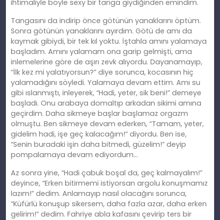
ihtimaliyle böyle sexy bir tanga giydiğinden emindim.
Tangasını da indirip önce götünün yanaklarını öptüm.
Sonra götünün yanaklarını ayırdım. Götü de amı da
kaymak gibiydi, bir tek kıl yoktu. İştahla amını yalamaya
başladım. Amını yalamam ona garip gelmişti, ama
inlemelerine göre de aşırı zevk alıyordu. Dayanamayıp,
“İlk kez mi yalatıyorsun?” diye sorunca, kocasının hiç
yalamadığını söyledi. Yalamaya devam ettim. Amı su
gibi ıslanmıştı, inleyerek, “Hadi, yeter, sik beni!” demeye
başladı. Onu arabaya domaltıp arkadan sikimi amına
geçirdim. Daha sikmeye başlar başlamaz orgazm
olmuştu. Ben sikmeye devam ederken, “Tamam, yeter,
gidelim hadi, işe geç kalacağım!” diyordu. Ben ise,
“Senin buradaki işin daha bitmedi, güzelim!” deyip
pompalamaya devam ediyordum…
Az sonra yine, “Hadi çabuk boşal da, geç kalmayalım!”
deyince, “Erken bitirmemi istiyorsan argolu konuşmamız
lazım!” dedim. Anlamayıp nasıl olacağını sorunca,
“Küfürlü konuşup sikersem, daha fazla azar, daha erken
gelirim!” dedim. Fahriye abla kafasını çevirip ters bir