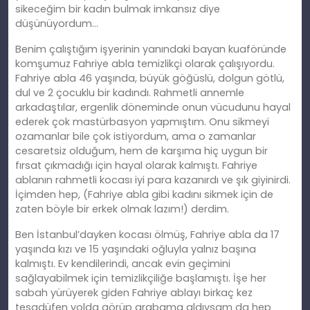
sikeceğim bir kadın bulmak imkansız diye
düşünüyordum…
Benim çalıştığım işyerinin yanındaki bayan kuaföründe
komşumuz Fahriye abla temizlikçi olarak çalışıyordu.
Fahriye abla 46 yaşında, büyük göğüslü, dolgun götlü,
dul ve 2 çocuklu bir kadındı. Rahmetli annemle
arkadaştılar, ergenlik döneminde onun vücudunu hayal
ederek çok mastürbasyon yapmıştım. Onu sikmeyi
ozamanlar bile çok istiyordum, ama o zamanlar
cesaretsiz olduğum, hem de karşıma hiç uygun bir
fırsat çıkmadığı için hayal olarak kalmıştı. Fahriye
ablanın rahmetli kocası iyi para kazanırdı ve şık giyinirdi.
İçimden hep, (Fahriye abla gibi kadını sikmek için de
zaten böyle bir erkek olmak lazım!) derdim.
Ben İstanbul’dayken kocası ölmüş, Fahriye abla da 17
yaşında kızı ve 15 yaşındaki oğluyla yalnız başına
kalmıştı. Ev kendilerindi, ancak evin geçimini
sağlayabilmek için temizlikçiliğe başlamıştı. İşe her
sabah yürüyerek giden Fahriye ablayı birkaç kez
tesadüfen yolda görüp arabama aldıysam da hep