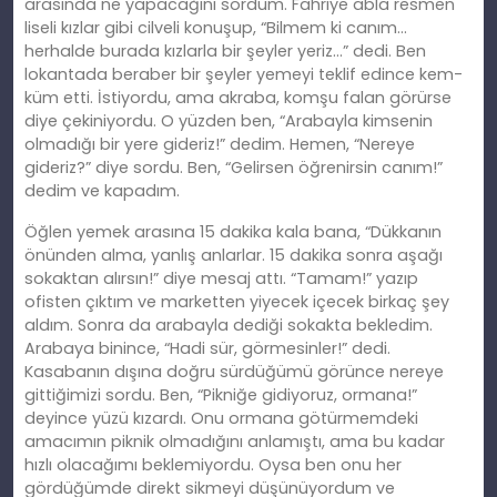
arasında ne yapacağını sordum. Fahriye abla resmen
liseli kızlar gibi cilveli konuşup, “Bilmem ki canım…
herhalde burada kızlarla bir şeyler yeriz…” dedi. Ben
lokantada beraber bir şeyler yemeyi teklif edince kem-
küm etti. İstiyordu, ama akraba, komşu falan görürse
diye çekiniyordu. O yüzden ben, “Arabayla kimsenin
olmadığı bir yere gideriz!” dedim. Hemen, “Nereye
gideriz?” diye sordu. Ben, “Gelirsen öğrenirsin canım!”
dedim ve kapadım.
Öğlen yemek arasına 15 dakika kala bana, “Dükkanın
önünden alma, yanlış anlarlar. 15 dakika sonra aşağı
sokaktan alırsın!” diye mesaj attı. “Tamam!” yazıp
ofisten çıktım ve marketten yiyecek içecek birkaç şey
aldım. Sonra da arabayla dediği sokakta bekledim.
Arabaya binince, “Hadi sür, görmesinler!” dedi.
Kasabanın dışına doğru sürdüğümü görünce nereye
gittiğimizi sordu. Ben, “Pikniğe gidiyoruz, ormana!”
deyince yüzü kızardı. Onu ormana götürmemdeki
amacımın piknik olmadığını anlamıştı, ama bu kadar
hızlı olacağımı beklemiyordu. Oysa ben onu her
gördüğümde direkt sikmeyi düşünüyordum ve