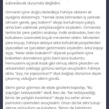
sabredecek durumda değildim.
Ormanın içine doğru ilerledikçe Fahriye ablanın eli
ayağına dolanmıştı. “Yemek arası bitmeden iş yerinde
olmam gerek, geç kalırım!” deyip kurtulmaya çalıştı,
ama ben vaktinde yetiştireceğimi söyledim. Ormanda
tenha bir yere çektim arabayı. İndik arabadan, ben ön
koltukların üzerindeki küçük minderleri aldım. Minderleri
yere koyup, Fahriye ablaya arka koltuktaki poşetlerden
yiyecekleri ve içecekleri getirmesini söyledim. Arka kapıyı
açıp, “Neler aldın bakalım?” diyerek poşetlerin içine
bakarken domalınca götü beni iyice kudurttu.
Fermuarımı açarak kazık gibi olmuş sikimi çıkardım ve
arkasından yaklaşıp götünü sertçe avuçladım. Fahriye
abla, “Ayy, ne yapıyorsun?” diye bağırıp dönünce dışarı
çıkarmış olduğum sikimi gördü.
Sikimi görür görmez de eliyle gözlerini kapatıp, “Bu
yaptığın terbiyesizlik!” dedi. Ben de, “Ne terbiyesizliği,
ikimiz de yetişkin insanlarız!” deyip bu sefer amını
pantolon üzerinden avuçladım. Onun da bir elini tutup
sikime götürdüm ve kulağına, “İkimiz de birbirimizi