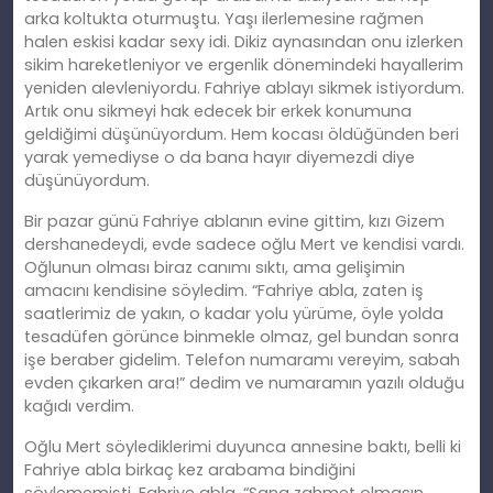
arka koltukta oturmuştu. Yaşı ilerlemesine rağmen
halen eskisi kadar sexy idi. Dikiz aynasından onu izlerken
sikim hareketleniyor ve ergenlik dönemindeki hayallerim
yeniden alevleniyordu. Fahriye ablayı sikmek istiyordum.
Artık onu sikmeyi hak edecek bir erkek konumuna
geldiğimi düşünüyordum. Hem kocası öldüğünden beri
yarak yemediyse o da bana hayır diyemezdi diye
düşünüyordum.
Bir pazar günü Fahriye ablanın evine gittim, kızı Gizem
dershanedeydi, evde sadece oğlu Mert ve kendisi vardı.
Oğlunun olması biraz canımı sıktı, ama gelişimin
amacını kendisine söyledim. “Fahriye abla, zaten iş
saatlerimiz de yakın, o kadar yolu yürüme, öyle yolda
tesadüfen görünce binmekle olmaz, gel bundan sonra
işe beraber gidelim. Telefon numaramı vereyim, sabah
evden çıkarken ara!” dedim ve numaramın yazılı olduğu
kağıdı verdim.
Oğlu Mert söylediklerimi duyunca annesine baktı, belli ki
Fahriye abla birkaç kez arabama bindiğini