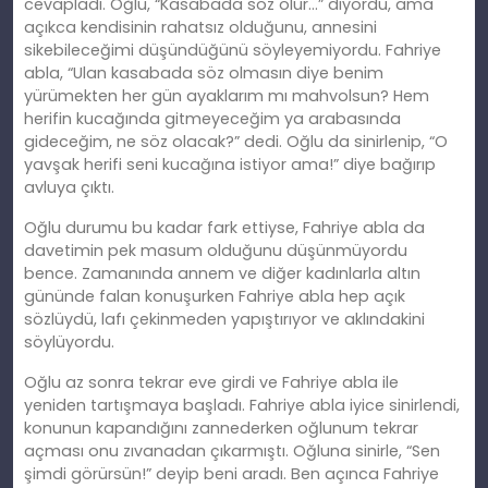
cevapladı. Oğlu, “Kasabada söz olur…” diyordu, ama
açıkca kendisinin rahatsız olduğunu, annesini
sikebileceğimi düşündüğünü söyleyemiyordu. Fahriye
abla, “Ulan kasabada söz olmasın diye benim
yürümekten her gün ayaklarım mı mahvolsun? Hem
herifin kucağında gitmeyeceğim ya arabasında
gideceğim, ne söz olacak?” dedi. Oğlu da sinirlenip, “O
yavşak herifi seni kucağına istiyor ama!” diye bağırıp
avluya çıktı.
Oğlu durumu bu kadar fark ettiyse, Fahriye abla da
davetimin pek masum olduğunu düşünmüyordu
bence. Zamanında annem ve diğer kadınlarla altın
gününde falan konuşurken Fahriye abla hep açık
sözlüydü, lafı çekinmeden yapıştırıyor ve aklındakini
söylüyordu.
Oğlu az sonra tekrar eve girdi ve Fahriye abla ile
yeniden tartışmaya başladı. Fahriye abla iyice sinirlendi,
konunun kapandığını zannederken oğlunum tekrar
açması onu zıvanadan çıkarmıştı. Oğluna sinirle, “Sen
şimdi görürsün!” deyip beni aradı. Ben açınca Fahriye