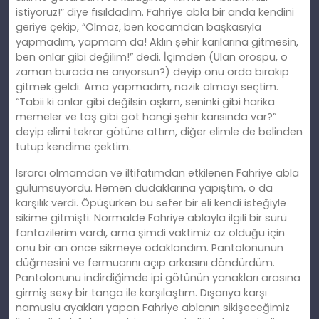
istiyoruz!” diye fısıldadım. Fahriye abla bir anda kendini
geriye çekip, “Olmaz, ben kocamdan başkasıyla
yapmadım, yapmam da! Aklın şehir karılarına gitmesin,
ben onlar gibi değilim!” dedi. İçimden (Ulan orospu, o
zaman burada ne arıyorsun?) deyip onu orda bırakıp
gitmek geldi. Ama yapmadım, nazik olmayı seçtim.
“Tabii ki onlar gibi değilsin aşkım, seninki gibi harika
memeler ve taş gibi göt hangi şehir karısında var?”
deyip elimi tekrar götüne attım, diğer elimle de belinden
tutup kendime çektim.
Israrcı olmamdan ve iltifatımdan etkilenen Fahriye abla
gülümsüyordu. Hemen dudaklarına yapıştım, o da
karşılık verdi. Öpüşürken bu sefer bir eli kendi isteğiyle
sikime gitmişti. Normalde Fahriye ablayla ilgili bir sürü
fantazilerim vardı, ama şimdi vaktimiz az olduğu için
onu bir an önce sikmeye odaklandım. Pantolonunun
düğmesini ve fermuarını açıp arkasını döndürdüm.
Pantolonunu indirdiğimde ipi götünün yanakları arasına
girmiş sexy bir tanga ile karşılaştım. Dışarıya karşı
namuslu ayakları yapan Fahriye ablanın sikişeceğimiz