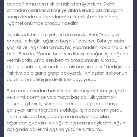
acaba? Ama ben risk almak istemiyordum. Sikimi
amından çıkartınca Fahriye abla kenara attıracağımı
sanıp döndü ve toparlanmak istedi. Ama ben ona,
“Çömel önümde orospu!” dedim.
Duraksadı, belli ki niyetimi bilmiyordu. Ben, “Hadi çök
orospu, erkeğini ağzınla boşalt!” deyince Fahriye abla
şaşırdı ve “Ağzımla olmaz, hiç yapmadım, kocama bile!”
dedi. Ben de, “Kocan belki sen karısı olduğun için ağzına
vermiyordu. Ama sen benim orospumsun. Orospu
dediğin sakso çekmeden bırakmaz erkeğini!” dediğimde
Fahriye abla garip garip bakıyordu. Anlaşılan saksonun
bu anlama geldiğini de ilk kez duyuyordu.
Ben omuzlarından bastırınca istemeye istemeye çöktü
ve sikimi acemice yalamaya başladı. Sik yalamak
hoşuna gitmişti, sikimi dibine kadar ağzına almaya
çalışıyor, ama tecrübesiz olduğu için beceremiyordu.
Tam o sırada boşalacağımı anladığımda sikimi
ağzından çıkardım ve ağzını açmasını söyledim. Ağzını
açtığında döllerimi ağzına yüzüne attırdım…