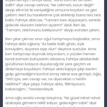
söylememişti. Fahriye abla, “Sana zahmet olmasın
Salih!” diye cevap verince, “Ne zahmeti, sorun değil!”
deyip elimi bir iki saniyeliğine omzuna koydum ve geri
çektim. Mert bu hareketime çok sinirlenip bana ters ters
baktı. Fahriye abla ise, “Tamam ben düşüneyim, seninle
gidecek olursam telefon açarım!” dedi. Ben de,
“Tamam, telefonunu bekliyorum!” deyip evinden çıktım.
Ben çıkar çıkmaz ana-oğul tartışmaya başladılar, ama
Fahriye abla oğluna, “Az bekle Salih gitsin, öyle
konuşalım, duyarsa ayıp olur!” deyince sustular. Ama
ben tartışmayı duymak istiyordum, o yüzden hemen
kendi evimizin bahçesinin arkasına, Fahriye ablalardaki
gürültünün kolayca duyulacağı bir yere geçtim ve
dinlemeye koyuldum. Fahriye abla kapıya çıkıp benim
gidip gitmediğimi kontrol etmiş tekrar eve girmişti. Oğlu,
“Gitti işte, sen cevap ver, ne diyeceksin o herifin
teklifine?” diye çıkıştı. Fahriye abla, “Bilmiyorum,
bakacağım…” havasındaydı.
Ama oğlu ısrarla cevap isteyince, “Ne güzel rahat rahat
arabayla gitmemi teklif ediyor, gideceğim tabii!” diye