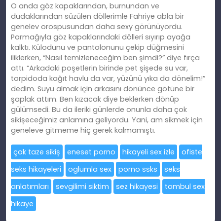
O anda göz kapaklarından, burnundan ve
dudaklarından süzülen döllerimle Fahriye abla bir
genelev orospusundan daha sexy görünüyordu.
Parmağıyla göz kapaklarındaki dölleri sıyırıp ayağa
kalktı. Külodunu ve pantolonunu çekip düğmesini
iliklerken, “Nasıl temizleneceğim ben şimdi?” diye fırça
attı. “Arkadaki poşetlerin birinde pet şişede su var,
torpidoda kağıt havlu da var, yüzünü yıka da dönelim!”
dedim. Suyu almak için arkasını dönünce götüne bir
şaplak attım. Ben kızacak diye beklerken dönüp
gülümsedi. Bu da ileriki günlerde onunla daha çok
sikişeceğimiz anlamına geliyordu. Yani, am sikmek için
geneleve gitmeme hiç gerek kalmamıştı.
çok taze sikiş
eneset porno
hikayeli sex izle
ofiste
seks hikayeleri
oglumla sex
porno ssks
seks
anlatımları
sevgilimi siktim
sez hikayesi
tombul sex
hikaye