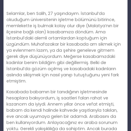
Selamlar, ben Salih, 27 yaşındayım. İstanbul’da
okuduğum üniversitenin işletme bölümünü bitirince,
memlekette iş bulmak kolay olur diye (Malatya’nın bir
ilçesine bağlı olan) kasabamıza döndüm. Ama
İstanbul’daki alemli ortamlardan koptuğum için
üzgündüm. Muhafazakar bir kasabada am sikmek için
ya evlenmem lazım, ya da şehire geneleve gitmem
gerek diye düşünüyordum. Meğerse kasabamızdaki
kadınlar benim bildiğim gibi değillermiş. Belki de
İstanbul’da gözüm açılmış ve kasabadaki kadınların
aslında sikişmek için nasıl yanıp tutuştuğunu yeni fark
etmiştim.
Kasabada babamın bir tanıdığının işletmesinde
hesaplara bakıyordum, iş saatleri falan rahat ve
kazancım da iyiydi. Annem yıllar önce vefat etmişti,
babam da kendi halinde kahvede yaşıtlarıyla takılan,
eve ancak uyumaya gelen bir adamdı. Arabasını da
ben kullanıyordum. Anlayacağınız ev araba sorunum
yoktu. Gerekli yakışıklılığa da sahiptim. Ancak burada