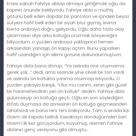
Ertesi sabah Fahriye ablayı almaya gittiğimde oğlu da
kapının önünde bekliyordu. Fahriye abla o müthiş
götünü belli eden dapdar bir pantolon ve içindeki beyaz
sütyeni hafif belli eden bir siyah bluz giymiş, kıvırta
kıvırta arabaya doğru geliyordu. Oğlu daha fazla olay
çıkarmasın diye arka koltuğa oturmak isteyeceğini
biliyordum, o yüzden arabaya yaklaşınca hemen
arkasından yanaşıp ön kapıyı açtım. Bunu yaparken
hafif uzandığım için sikimi götüne dokundurmuştum.
Fahriye abla bana dönüp, “Ya aslında öne oturmama
gerek yok…” dedi, ama sesinde yine cilveli bir ton vardı
ve aslında ön koltukta yanıma oturmayı istiyordu. O
yüzden şakayla karışık, “Olur mu canım, senin gibi güzel
bir hanımefendinin yeri ön koltuk!” dedim. Fahriye abla
gülümseyip ön koltuğa geçti. Oğlu en son söylediğim
iltifatı duymasa da annesinin ön koltuğa geçmesinden
rahatsızdı ve bana ters ters bakıyordu. Tam o sırada kızı
Gizem de kapıda belirdi. Kasabaya döndüğümden beri
Gizem’i ilk kez görüyordum, büyümüş, resmen Fahriye
ablanın genç versiyonu gibi olmuştu…