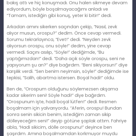
bakış attı ve hiç konuşmadı. Onu halen sikmeye devam
ediyordum, böyle boşalmayacağımı anladı ve
“Tamam, istediğin gibi konuş, yeter ki bitir!” dedi.
Arkadan amını sikerken saçından çekip, “Nasıl, zevk
alıyor musun, orospu?” dedim. Önce cevap vermedi.
Sorumu tekrarlayınca, “Evet!” dedi. “Neyden zevk
alıyorsun orospu, onu söyle!” dedim, yine cevap
vermedi. Saçını asılıp, “Söyle!” dediğimde, “Bu
yaptığımızdan!” dedi. “Daha açık söyle orospu, seni ne
yapıyorum şu an?” diye bağırdım. “Beni sikiyorsun!” diye
karşılık verdi. “Sen benim neyimsin, söyle!” dediğimde ise
tepkisi, “Salih, abartma istersen. Boşal hadi!” oldu.
Ben de, “Orospum olduğunu söylemezsen akşama
kadar sikerim seni! Söyle hadi!” diye bağırdım.
“Orospunum işte, hadi boşal lütfen!” dedi. Resmen
boşalmam için yalvarıyordu. “Aferin, orospu! Bundan
sonra senin sikicin benim, istediğim zaman sikip
dölleyeceğim seni!” deyip götüne şaplak attım. Fahriye
abla, “Hadi sikicim, dölle orospunu!” deyince ben
şaşırdım. Amına boşalmamdan korkmuyor muydu