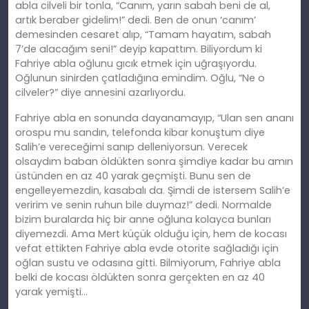
abla cilveli bir tonla, “Canım, yarın sabah beni de al,
artık beraber gidelim!” dedi. Ben de onun ‘canım’
demesinden cesaret alıp, “Tamam hayatım, sabah
7’de alacağım seni!” deyip kapattım. Biliyordum ki
Fahriye abla oğlunu gıcık etmek için uğraşıyordu.
Oğlunun sinirden çatladığına emindim. Oğlu, “Ne o
cilveler?” diye annesini azarlıyordu.
Fahriye abla en sonunda dayanamayıp, “Ulan sen ananı
orospu mu sandın, telefonda kibar konuştum diye
Salih’e vereceğimi sanıp delleniyorsun. Verecek
olsaydım baban öldükten sonra şimdiye kadar bu amın
üstünden en az 40 yarak geçmişti. Bunu sen de
engelleyemezdin, kasabalı da. Şimdi de istersem Salih’e
veririm ve senin ruhun bile duymaz!” dedi. Normalde
bizim buralarda hiç bir anne oğluna kolayca bunları
diyemezdi. Ama Mert küçük olduğu için, hem de kocası
vefat ettikten Fahriye abla evde otorite sağladığı için
oğlan sustu ve odasına gitti. Bilmiyorum, Fahriye abla
belki de kocası öldükten sonra gerçekten en az 40
yarak yemişti…