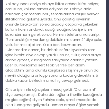
Yol boyunca Fahriye ablaya iltifat ardına iltifat ediyor,
omuzuna, koluna temas ediyordum. Fahriye abla
halinden çok memnundu, temaslarıma karşılık veriyor,
iltifatlarıma gülümsüyordu. Onu çalıştığı işyerinin
önünde bıraktıktan sonra arabayı otoparka çekerken
kafam halen ondaydı, sıcağı sıcağına bu işe ivme
kazandırmam gerekiyordu. Hemen telefonuma sarılıp,
“Seni bıraktığım yerden gidebildin mi, canım?” diye şaka
yollu bir mesaj attım. O da beni bozmadan,
“Gidemedim canım, bir dahaki sefere işyerimin tam
içine bırak!” diye cevap yazdı. Ben de, “Olur, ama oraya
araba girmez, kucağımda taşıyayım canım!” yazdım.
Eğer bu mesajıma sert tepki verirse geri adım
atacaktım, ama olumlu karşılarsa sikişmeye onun da
meyilli olduğunu anlayıp sonuna kadar gidecektim. 5
dakika kadar bekledim ama hiç cevap gelmedi…
Ofiste işlerimle uğraşırken mesaj geldi. “Olur canım!”
diye cevaplamıştı. Daha dün oğluna (herifin kucağında
mı gideceğim) diyen Fahriye abla, şimdi mesajla da
olsa kucağıma geliyordu. Hemen arayıp öğlen yemek