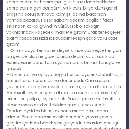
sonra evden bir hanım çıktı gitti biraz daha bekledim
sonra evime geri döndüm. Artık evini biliyordum gerisi
araştırıp soruşturmaya kalmıştı aslına bakarsan
yarında pazardı. Pazar sabahı adetim değildir fakat
erkenden kalkıp giyindim yürüyerek o sokağın
yakınlarındaki köşedeki markete girdim ufak tefek şeyler
aldım kasadaki kızla laflayabilmek için şaka yollu söze
girdim.
– Ortalık baya tenha nerdeyse kimse yok keşke her gün
bu şekilde olsa ne güzel olurdu dedim kız birazcık da
esnercesine daha tam uyanamamış bir ses tonuyla ve
gülerek
– Nerde abi ya öğleye doğru herkes uyanır kalabalıklaşır
burası Pazar curcunasına döner dedi. Ona aldığım
şeylerden birkaç bisküvi ile bir tane çikolata ikram ettim
– kahvaltı niyetine yersin ikramım olsun size kolay değil
erkenden gelip çalışmak hele Pazar günü siz kahvaltıda
etmemişsinizdir diye takıldım güldü teşekkür etti.
Oradan ayrıldım bir sokak sonrasında adını daha
bilmediğim o hanımın evinin önünden yavaş yavaş
geçtim içeriden bebek sesi geliyordu anlaşılan çocuğu