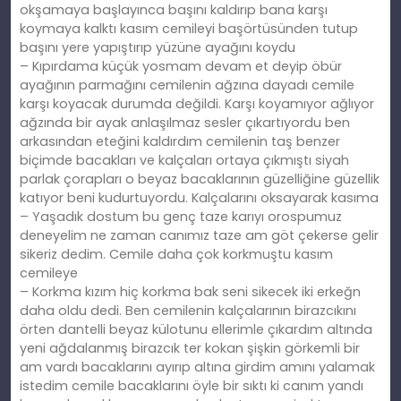
okşamaya başlayınca başını kaldırıp bana karşı
koymaya kalktı kasım cemileyi başörtüsünden tutup
başını yere yapıştırıp yüzüne ayağını koydu
– Kıpırdama küçük yosmam devam et deyip öbür
ayağının parmağını cemilenin ağzına dayadı cemile
karşı koyacak durumda değildi. Karşı koyamıyor ağlıyor
ağzında bir ayak anlaşılmaz sesler çıkartıyordu ben
arkasından eteğini kaldırdım cemilenin taş benzer
biçimde bacakları ve kalçaları ortaya çıkmıştı siyah
parlak çorapları o beyaz bacaklarının güzelliğine güzellik
katıyor beni kudurtuyordu. Kalçalarını oksayarak kasıma
– Yaşadık dostum bu genç taze karıyı orospumuz
deneyelim ne zaman canımız taze am göt çekerse gelir
sikeriz dedim. Cemile daha çok korkmuştu kasım
cemileye
– Korkma kızım hiç korkma bak seni sikecek iki erkeğn
daha oldu dedi. Ben cemilenin kalçalarının birazcıkını
örten dantelli beyaz külotunu ellerimle çıkardım altında
yeni ağdalanmış birazcık ter kokan şişkin görkemli bir
am vardı bacaklarını ayırıp altına girdim amını yalamak
istedim cemile bacaklarını öyle bir sıktı ki canım yandı