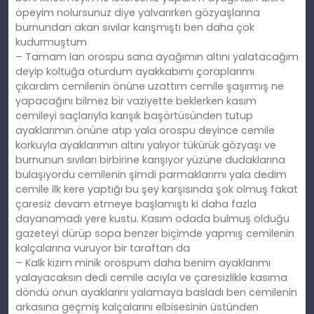
öpeyim nolursunuz diye yalvarırken gözyaşlarına
burnundan akan sıvılar karışmıştı ben daha çok
kudurmuştum
– Tamam lan orospu sana ayağımın altını yalatacağım
deyip koltuğa oturdum ayakkabımı çoraplarımı
çıkardım cemilenin önüne uzattım cemile şaşırmış ne
yapacağını bilmez bir vaziyette beklerken kasım
cemileyi saçlarıyla karışık başörtüsünden tutup
ayaklarımın önüne atıp yala orospu deyince cemile
korkuyla ayaklarımın altını yalıyor tükürük gözyaşı ve
burnunun sıvıları birbirine karışıyor yüzüne dudaklarına
bulaşıyordu cemilenin şimdi parmaklarımı yala dedim
cemile ilk kere yaptığı bu şey karşısında şok olmuş fakat
çaresiz devam etmeye başlamıştı ki daha fazla
dayanamadı yere kustu. Kasım odada bulmuş olduğu
gazeteyi dürüp sopa benzer biçimde yapmış cemilenin
kalçalarına vuruyor bir taraftan da
– Kalk kızım minik orospum daha benim ayaklarımı
yalayacaksın dedi cemile acıyla ve çaresizlikle kasıma
döndü onun ayaklarını yalamaya basladı ben cemilenin
arkasına geçmiş kalçalarını elbisesinin üstünden