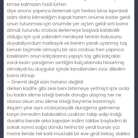
kimse kalmasın hadi lütfen
diye anons yapınca ilerlemek için herkes biraz kıpırdadı
adını daha bilmediğim kapalı hanım önüme kadar geldi
onun tutunması için önümde yer açtım geldi sırtı bana
dönük tutundu otobüs ilerlemeye başladı kalabalık
olduğu için çok yakındım nerdeyse teninin kokusunu
duyabiliyordum harikaydı ve benim yarak uyanmış taş
benzer biçimde olmuştu bir ara otobüs fren yapınca
kasıklarım onun kalçalarına yapıştı taş gibi kalçaları
vardı kesin yarağımın sertliğini kalçalarında hissetmiş
olmalıydı bu duygular içinde kendisinden özür diledim
bana dönüp
– Önemli değil sizin hatanız değildi
derken kadife gibi sesi beni bitirmeye yetmişti işte orda
bu kadını sikme isteği bende doruğa ulaşmış her ne
olursa olsun onu sikme isteği beynime kazınmıştı.
Akşam yine aynı otobüsteydik durağıma gelmeme
karşın inmedim kalabalıkta uzaktan takip edip indiği
durakta bende arka kapıdan indim takibe başladım iki
sokak sonra sağa döndü tenha bir yerdi burası yüz
metre ileride tek katlı müstakil bir eve girdi birkaç dakika