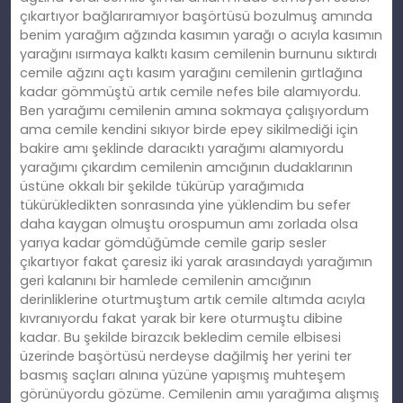
çıkartıyor bağlarıramıyor başörtüsü bozulmuş amında
benim yarağım ağzında kasımın yarağı o acıyla kasımın
yarağını ısırmaya kalktı kasım cemilenin burnunu sıktırdı
cemile ağzını açtı kasım yarağını cemilenin gırtlağına
kadar gömmüştü artık cemile nefes bile alamıyordu.
Ben yarağımı cemilenin amına sokmaya çalışıyordum
ama cemile kendini sıkıyor birde epey sikilmediği için
bakire amı şeklinde daracıktı yarağımı alamıyordu
yarağımı çıkardım cemilenin amcığının dudaklarının
üstüne okkalı bir şekilde tükürüp yarağımıda
tükürükledikten sonrasında yine yüklendim bu sefer
daha kaygan olmuştu orospumun amı zorlada olsa
yarıya kadar gömdüğümde cemile garip sesler
çıkartıyor fakat çaresiz iki yarak arasındaydı yarağımın
geri kalanını bir hamlede cemilenin amcığının
derinliklerine oturtmuştum artık cemile altımda acıyla
kıvranıyordu fakat yarak bir kere oturmuştu dibine
kadar. Bu şekilde birazcık bekledim cemile elbisesi
üzerinde başörtüsü nerdeyse dağilmiş her yerini ter
basmış saçları alnına yüzüne yapışmış muhteşem
görünüyordu gözüme. Cemilenin amıı yarağıma alışmış