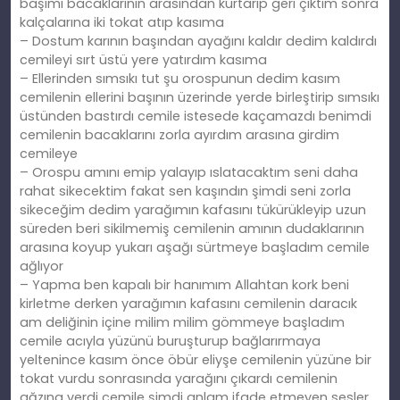
başımı bacaklarının arasından kurtarıp geri çıktım sonra
kalçalarına iki tokat atıp kasıma
– Dostum karının başından ayağını kaldır dedim kaldırdı
cemileyi sırt üstü yere yatırdım kasıma
– Ellerinden sımsıkı tut şu orospunun dedim kasım
cemilenin ellerini başının üzerinde yerde birleştirip sımsıkı
üstünden bastırdı cemile istesede kaçamazdı benimdi
cemilenin bacaklarını zorla ayırdım arasına girdim
cemileye
– Orospu amını emip yalayıp ıslatacaktım seni daha
rahat sikecektim fakat sen kaşındın şimdi seni zorla
sikeceğim dedim yarağımın kafasını tükürükleyip uzun
süreden beri sikilmemiş cemilenin amının dudaklarının
arasına koyup yukarı aşağı sürtmeye başladım cemile
ağlıyor
– Yapma ben kapalı bir hanımım Allahtan kork beni
kirletme derken yarağımın kafasını cemilenin daracık
am deliğinin içine milim milim gömmeye başladım
cemile acıyla yüzünü buruşturup bağlarırmaya
yeltenince kasım önce öbür eliyşe cemilenin yüzüne bir
tokat vurdu sonrasında yarağını çıkardı cemilenin
ağzına verdi cemile şimdi anlam ifade etmeyen sesler