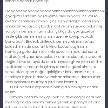
kendine daha bir bastırıp
–
Oooooooooooooooooooohhhhhhhhhhhhhhhhhhhhhhhh
çok güzel erkeğim boşal içime diye inliyordu ne varsa
akıttım cemilenin amının içine. Ben yarağımı cemilenin
amından yavasca çıkardım döl ve am suyuna bulanmış
yarağım cemilenin amından çıktığında çok güzel bir
sesle çıktı cemile elini amının üzerine koyup kapattı
bana baktı. Birazcık dinlendik cemileyi elinden tutup
kaldırdım nede olsa artık ikinci kocası sayılırdım
banyoya götürdüm ellerimle soyarken hala abi sona
erdi değimli yapmayacaksınız artık bırakacaksınız bemi
değimli diye soruyordu ona banyoya gir ve yıkan dedim
girdi azca sonrasında çıkmış daha bir güzel olmuştu
sanki. Bizler işten doğru geldiğimiz için karnımız açtı
cemileye aşkım bizlere yemek hazırlarmısın dedim tmm
dedi çekinerek mutfağa girdi ben kasıma
– Bu zilli bir delilik yapmasın ben gidip bakayım dedim
kasım
– Tamam dostum bak gel ben tv izleyeceğim dedi ben
mutfağa gidip geldim cemile yemek yapmaya devam
ediyordu kasım bir cd bulmuş takmış izlemeye