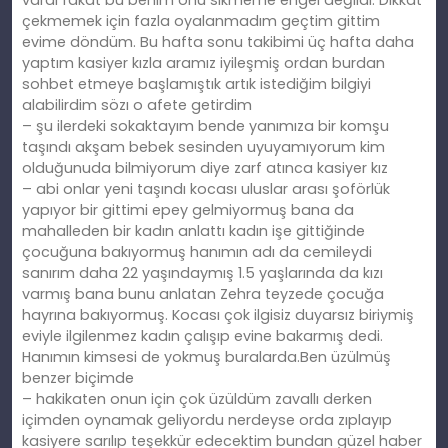
vardı fakat bu benim onu sikmeme engel değildi. Dikkat
çekmemek için fazla oyalanmadım geçtim gittim
evime döndüm. Bu hafta sonu takibimi üç hafta daha
yaptım kasiyer kızla aramız iyileşmiş ordan burdan
sohbet etmeye başlamıştık artık istediğim bilgiyi
alabilirdim sözı o afete getirdim
– şu ilerdeki sokaktayım bende yanımıza bir komşu
taşındı akşam bebek sesinden uyuyamıyorum kim
olduğunuda bilmiyorum diye zarf atınca kasiyer kız
– abi onlar yeni taşındı kocası uluslar arası şoförlük
yapıyor bir gittimi epey gelmiyormuş bana da
mahalleden bir kadın anlattı kadın işe gittiğinde
çocuğuna bakıyormuş hanımın adı da cemileydi
sanırım daha 22 yaşındaymış 1.5 yaşlarında da kızı
varmış bana bunu anlatan Zehra teyzede çocuğa
hayrına bakıyormuş. Kocası çok ilgisiz duyarsız biriymiş
eviyle ilgilenmez kadın çalışıp evine bakarmış dedi.
Hanımın kimsesi de yokmuş buralarda.Ben üzülmüş
benzer biçimde
– hakikaten onun için çok üzüldüm zavallı derken
içimden oynamak geliyordu nerdeyse orda zıplayıp
kasiyere sarılıp teşekkür edecektim bundan güzel haber