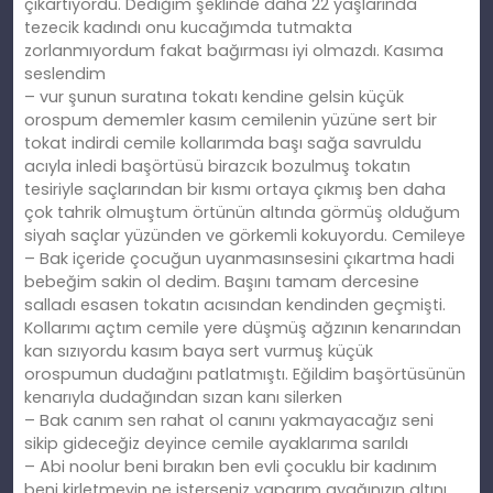
çıkartıyordu. Dediğim şeklinde daha 22 yaşlarında
tezecik kadındı onu kucağımda tutmakta
zorlanmıyordum fakat bağırması iyi olmazdı. Kasıma
seslendim
– vur şunun suratına tokatı kendine gelsin küçük
orospum dememler kasım cemilenin yüzüne sert bir
tokat indirdi cemile kollarımda başı sağa savruldu
acıyla inledi başörtüsü birazcık bozulmuş tokatın
tesiriyle saçlarından bir kısmı ortaya çıkmış ben daha
çok tahrik olmuştum örtünün altında görmüş olduğum
siyah saçlar yüzünden ve görkemli kokuyordu. Cemileye
– Bak içeride çocuğun uyanmasınsesini çıkartma hadi
bebeğim sakin ol dedim. Başını tamam dercesine
salladı esasen tokatın acısından kendinden geçmişti.
Kollarımı açtım cemile yere düşmüş ağzının kenarından
kan sızıyordu kasım baya sert vurmuş küçük
orospumun dudağını patlatmıştı. Eğildim başörtüsünün
kenarıyla dudağından sızan kanı silerken
– Bak canım sen rahat ol canını yakmayacağız seni
sikip gideceğiz deyince cemile ayaklarıma sarıldı
– Abi noolur beni bırakın ben evli çocuklu bir kadınım
beni kirletmeyin ne isterseniz yaparım ayağınızın altını