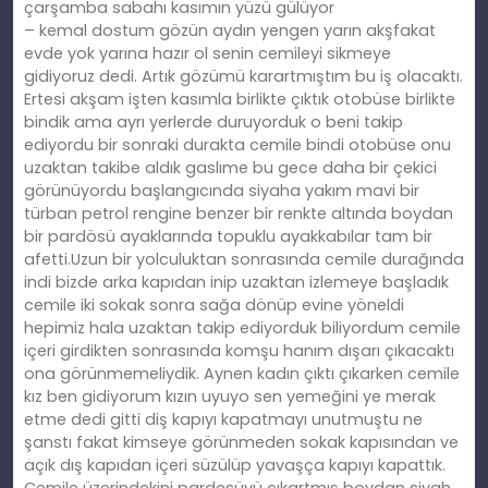
çarşamba sabahı kasımın yüzü gülüyor
– kemal dostum gözün aydın yengen yarın akşfakat
evde yok yarına hazır ol senin cemileyi sikmeye
gidiyoruz dedi. Artık gözümü karartmıştım bu iş olacaktı.
Ertesi akşam işten kasımla birlikte çıktık otobüse birlikte
bindik ama ayrı yerlerde duruyorduk o beni takip
ediyordu bir sonraki durakta cemile bindi otobüse onu
uzaktan takibe aldık gaslıme bu gece daha bir çekici
görünüyordu başlangıcında siyaha yakım mavi bir
türban petrol rengine benzer bir renkte altında boydan
bir pardösü ayaklarında topuklu ayakkabılar tam bir
afetti.Uzun bir yolculuktan sonrasında cemile durağında
indi bizde arka kapıdan inip uzaktan izlemeye başladık
cemile iki sokak sonra sağa dönüp evine yöneldi
hepimiz hala uzaktan takip ediyorduk biliyordum cemile
içeri girdikten sonrasında komşu hanım dışarı çıkacaktı
ona görünmemeliydik. Aynen kadın çıktı çıkarken cemile
kız ben gidiyorum kızın uyuyo sen yemeğini ye merak
etme dedi gitti diş kapıyı kapatmayı unutmuştu ne
şanstı fakat kimseye görünmeden sokak kapısından ve
açık dış kapıdan içeri süzülüp yavaşça kapıyı kapattık.