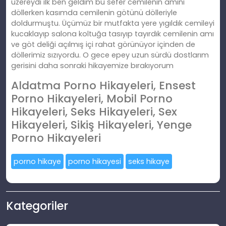
üzereydi ilk ben geldim bu sefer cemilenin amını
döllerken kasımda cemilenin götünü dölleriyle
doldurmuştu. Üçümüz bir mutfakta yere yıgıldık cemileyi
kucaklayıp salona koltuğa tasıyıp tayırdık cemilenin amı
ve göt deliği açılmış içi rahat görünüyor içinden de
döllerimiz sızıyordu. O gece epey uzun sürdü dostlarım
gerisini daha sonraki hikayemize bırakıyorum
Aldatma Porno Hikayeleri, Ensest
Porno Hikayeleri, Mobil Porno
Hikayeleri, Seks Hikayeleri, Sex
Hikayeleri, Sikiş Hikayeleri, Yenge
Porno Hikayeleri
porno hikaye
porno hikayesi
seks hikaye
Kategoriler