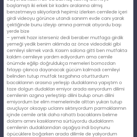
başlamıştı iki erkek bir kadını aralarına almış
benzetmeıya sikiyorlardı hepimiz izlerken cemilede içeri
girdi videoyu görünce utandı sanırım evde canı yarak
çektiğinde bunu izleyip amına parmak atıyordu başı
yerde bize
– yemek hazır isterseniz dedi beraber mutfaga girdik
yemeği yedik benim aklımda az önce videodaki gibi
cemileyi sikmek vardı. Kasım salona gitti ben mutfakta
kaldım cemileye yardım ediyordum ama cemile
önümde eğilip doğruldukça memeleri bornozdan
fırlayıp çıkınca dayanacak gücüm kalmadı cemileyi
belinden tutup mutfak tezgahına oturtturdum
bacaklarının arasına yerleşip dudaklarına yapıştım o
taze dolgun dudakları emiyor arada ısırıyordum dilimi
cemilenin azgına yerleştirip dilini bulup onun dilini
emiyordum bır elim memelerinde alttan yukarı tutup
avuçluyor oksayıp uclarını sıktırıyordum parmaklarımın
içinde cemile artık daha rahattı bacaklarını belıme
dolamı amını kasıklarıma sürtüyordu dudaklarım
cemilenin dudaklarından aşağıya indi boynunu
öpücüklere boğarken arada dilimle de yalıyordum