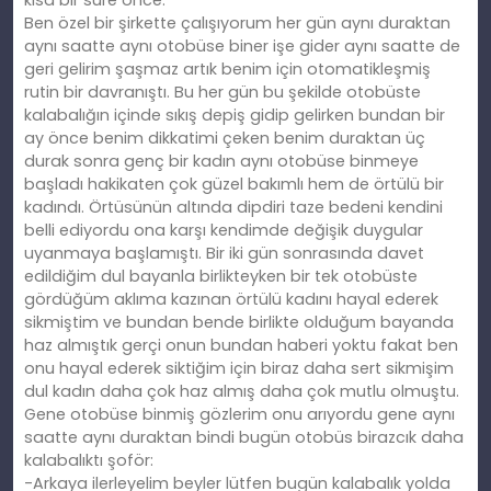
kısa bir süre önce.
Ben özel bir şirkette çalışıyorum her gün aynı duraktan
aynı saatte aynı otobüse biner işe gider aynı saatte de
geri gelirim şaşmaz artık benim için otomatikleşmiş
rutin bir davranıştı. Bu her gün bu şekilde otobüste
kalabalığın içinde sıkış depiş gidip gelirken bundan bir
ay önce benim dikkatimi çeken benim duraktan üç
durak sonra genç bir kadın aynı otobüse binmeye
başladı hakikaten çok güzel bakımlı hem de örtülü bir
kadındı. Örtüsünün altında dipdiri taze bedeni kendini
belli ediyordu ona karşı kendimde değişik duygular
uyanmaya başlamıştı. Bir iki gün sonrasında davet
edildiğim dul bayanla birlikteyken bir tek otobüste
gördüğüm aklıma kazınan örtülü kadını hayal ederek
sikmiştim ve bundan bende birlikte olduğum bayanda
haz almıştık gerçi onun bundan haberi yoktu fakat ben
onu hayal ederek siktiğim için biraz daha sert sikmişim
dul kadın daha çok haz almış daha çok mutlu olmuştu.
Gene otobüse binmiş gözlerim onu arıyordu gene aynı
saatte aynı duraktan bindi bugün otobüs birazcık daha
kalabalıktı şoför:
-Arkaya ilerleyelim beyler lütfen bugün kalabalık yolda