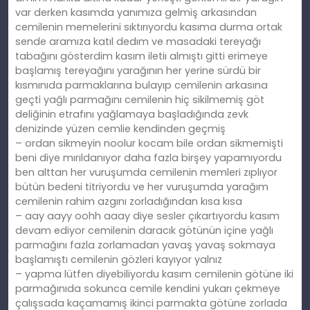
var derken kasımda yanımıza gelmiş arkasından
cemilenin memelerini sıktırıyordu kasıma durma ortak
sende aramıza katıl dedım ve masadaki tereyağı
tabağını gösterdim kasım iletiı almıştı gitti erimeye
başlamış tereyağını yarağının her yerine sürdü bir
kısmınıda parmaklarına bulayıp cemilenin arkasına
geçti yağlı parmağını cemilenin hiç sikilmemiş göt
deliğinin etrafını yağlamaya başladığında zevk
denizinde yüzen cemlie kendinden geçmiş
– ordan sikmeyin noolur kocam bile ordan sikmemişti
beni diye mırıldanıyor daha fazla birşey yapamıyordu
ben alttan her vuruşumda cemilenin memleri zıplıyor
bütün bedeni titriyordu ve her vuruşumda yarağım
cemilenin rahim azgını zorladığından kısa kısa
– aay aayy oohh aaay diye sesler çıkartıyordu kasım
devam ediyor cemilenin daracık götünün içine yağlı
parmağını fazla zorlamadan yavaş yavaş sokmaya
başlamıştı cemilenin gözleri kayıyor yalnız
– yapma lütfen diyebiliyordu kasım cemilenin götüne iki
parmağınıda sokunca cemile kendini yukarı çekmeye
çalışsada kaçamamış ikinci parmakta götüne zorlada