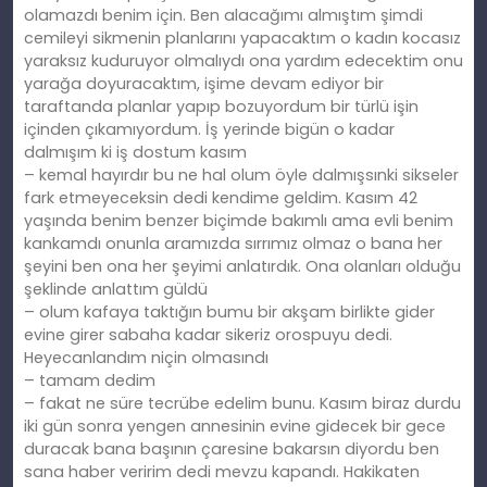
olamazdı benim için. Ben alacağımı almıştım şimdi
cemileyi sikmenin planlarını yapacaktım o kadın kocasız
yaraksız kuduruyor olmalıydı ona yardım edecektim onu
yarağa doyuracaktım, işime devam ediyor bir
taraftanda planlar yapıp bozuyordum bir türlü işin
içinden çıkamıyordum. İş yerinde bigün o kadar
dalmışım ki iş dostum kasım
– kemal hayırdır bu ne hal olum öyle dalmışsınki sikseler
fark etmeyeceksin dedi kendime geldim. Kasım 42
yaşında benim benzer biçimde bakımlı ama evli benim
kankamdı onunla aramızda sırrımız olmaz o bana her
şeyini ben ona her şeyimi anlatırdık. Ona olanları olduğu
şeklinde anlattım güldü
– olum kafaya taktığın bumu bir akşam birlikte gider
evine girer sabaha kadar sikeriz orospuyu dedi.
Heyecanlandım niçin olmasındı
– tamam dedim
– fakat ne süre tecrübe edelim bunu. Kasım biraz durdu
iki gün sonra yengen annesinin evine gidecek bir gece
duracak bana başının çaresine bakarsın diyordu ben
sana haber veririm dedi mevzu kapandı. Hakikaten