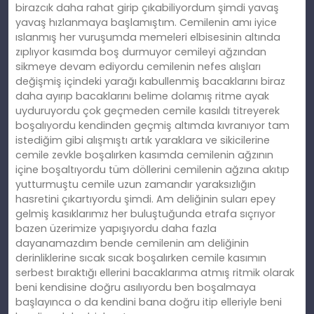
birazcık daha rahat girip çıkabiliyordum şimdi yavaş
yavaş hızlanmaya başlamıştım. Cemilenin amı iyice
ıslanmış her vuruşumda memeleri elbisesinin altında
zıplıyor kasımda boş durmuyor cemileyi ağzından
sikmeye devam ediyordu cemilenin nefes alışları
değişmiş içindeki yarağı kabullenmiş bacaklarını biraz
daha ayırıp bacaklarını belime dolamış ritme ayak
uyduruyordu çok geçmeden cemile kasıldı titreyerek
boşalıyordu kendinden geçmiş altımda kıvranıyor tam
istediğim gibi alışmıştı artık yaraklara ve sikicilerine
cemile zevkle boşalırken kasımda cemilenin ağzının
içine boşaltıyordu tüm döllerini cemilenin ağzına akıtıp
yutturmuştu cemile uzun zamandır yaraksızlığın
hasretini çıkartıyordu şimdi. Am deliğinin suları epey
gelmiş kasıklarımız her buluştuğunda etrafa sıçrıyor
bazen üzerimize yapışıyordu daha fazla
dayanamazdım bende cemilenin am deliğinin
derinliklerine sıcak sıcak boşalırken cemile kasımın
serbest bıraktığı ellerini bacaklarıma atmış ritmik olarak
beni kendisine doğru asılıyordu ben boşalmaya
başlayınca o da kendini bana doğru itip elleriyle beni