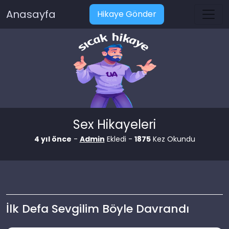
Anasayfa
Hikaye Gönder
Sex Hikayeleri
4 yıl önce
-
Admin
Ekledi -
1875
Kez Okundu
İlk Defa Sevgilim Böyle Davrandı