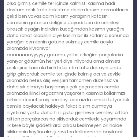
olsa girmiş cemile ter içinde kalmıstı kasıma hadı
dostum artık fazla bekletme dedim kasım parmaklarını
çekti ben yavasladım kasım yarağının kafasını
cemilenin götünün deliğine dayadı ben de cemileyi
birazcık aşağın indirdim kucağımdan kasımn yarağını
daha rahat alabilsin diye kasım bir iki zorlama sonunda
yarağını cemilenin götüne sokmuş cemile acıyla
aramızda kıvranıyor
aaaaaaaayyyyyy götümü yırttın erkeğim parçaladın
yanıyor götümün her yeri diye inliyordu ama almıstı
artık içine kasımla birlikte bir ritm tuturduk aynı anda
girip çıkıyorduk cemile ter içinde kalmış acı ve zevkle
aramızda nefes alış verişleri tamamen düzensiz ve
daha sık olmaya başlamıştı çok geçmeden cemile
aramızda ikinci orgazmını yaşarken kasımla kollarımızı
birbirine kenetlemiş cemileyi aramızda sımsıkı tutyorduk
cemile bayılacak haldeydı fakat bizim durmaya
niyetimiz yoktu daha hızlı gidip gelmeye cemileyi alttan
alttan parçalarcasına sikiyorduk cemilede yaşamında
ilk kere böyle şiddetli ardı arkası kesilmeyen bir halde
sikilmenin keyfinı almış zevkten kollarımızda bayılmak