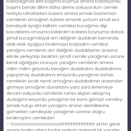
basladığında elini başıma koymus amına bastırıyordu
başımı bende dilimi daha derine sokuyordum cemile
hırıltıyla rahatlarken basımı amına sımsıkı bastırmıstı
cemilenin amcığının sularını emerek yuttum simdi sıra
bendeydi ayağa kalktım cemileyi kucağıma alıp
bacaklarını omzuma kaldırdım kollarını boynuma doladı
şimdi kucagımdaydı am deliğinin dudakalrı karmında
ıslak ıslak aşağıya bırakmaya başladım cemileyi
yarağımı cemilenin am deliğinin dudaklarının arasına
elimle yerleştirip bıraktım şimdi cemile yarağımın üstüne
kendi ağırlığıyla oturuyor yarağım cemilenin amına
milim milim giriyordu kısrağım dudakalrını dudakalrıma
yapıştırmış dudakalrımı emiyordu yarağımın kafası
cemilenin sıcak nemli amcığının dudakalrının arasından
girmeye amcığının duvarlarını yara yara ilerlemeye
devam ediyordu cemilenin nefes alışları sıklaşmış
dudağımı ısırıyordu yarağımın bir kısmı girmişti cemileyi
sımsıkı tutup alttan yarağımı amının derinliklerine
gömerken cemileyide yarağımın üzerine doğru
bırakmıştım cemileden
– Ooooooooooooooooohhhhhhhhhhhhh yırttın gene
amımı harika altına kadar yerleşti görkemli bir yarağın