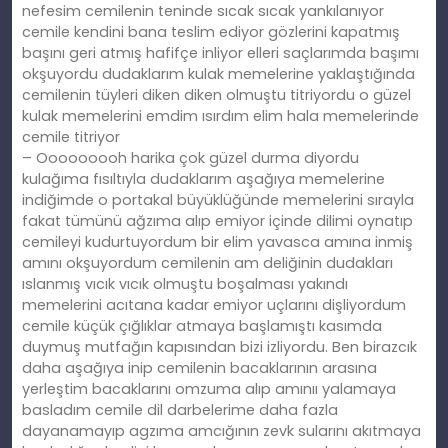
nefesim cemilenin teninde sıcak sıcak yankılanıyor
cemile kendini bana teslim ediyor gözlerini kapatmış
başını geri atmış hafifçe inliyor elleri saçlarımda başımı
okşuyordu dudaklarım kulak memelerine yaklaştığında
cemilenin tüyleri diken diken olmuştu titriyordu o güzel
kulak memelerini emdim ısırdım elim hala memelerinde
cemile titriyor
– Ooooooooh harika çok güzel durma diyordu
kulağıma fısıltıyla dudaklarım aşağıya memelerine
indiğimde o portakal büyüklüğünde memelerini sırayla
fakat tümünü ağzıma alıp emiyor içinde dilimi oynatıp
cemileyi kudurtuyordum bir elim yavasca amına inmiş
amını okşuyordum cemilenin am deliğinin dudakları
ıslanmış vıcık vıcık olmuştu boşalması yakındı
memelerini acıtana kadar emiyor uçlarını dişliyordum
cemile küçük çığlıklar atmaya başlamıştı kasımda
duymuş mutfağın kapısından bizi izliyordu. Ben birazcık
daha aşağıya inip cemilenin bacaklarının arasına
yerleştim bacaklarını omzuma alıp amınıı yalamaya
basladım cemile dil darbelerime daha fazla
dayanamayıp agzıma amcığının zevk sularını akıtmaya