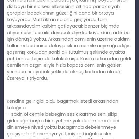
Cemile üzerindekini pardesüyü çıkartmış boydan siyah
diz boyu bir elbisesi elbisesinin altında parlak siyah
çoraplar bacaklarının güzelliğini daha bir ortaya
koyuyordu. Mutfaktan salona geçiyordu tam
arkasındaydım kalbim çatlayacak benzer biçimde
atıyor sesini cemile duyacak diye korkuyordum artık bu
işin dönüşü yoktu. Arkasından cemilenin üzerine atıldım
kollarımı bedenine dolayıp sıktım cemile neye uğradığını
şaşırmış korkudan sanki dili tutulmuş şeklinde ayakta
put benzer biçimde kalakalmıştı. Kasım arkamdan geldi
cemilenin azgını eliyle hızla kapattı cemilenin gözleri
yerinden fırlayacak şeklinde olmuş korkudan ölmek
üzereydi titriyordu.
Kendine gelir gibi oldu bağırmak istedi arkasından
kulağına
– sakin ol cemile bebeğim ses çıkartma seni sikip
gideceğiz başka bir niyetimiz yok dedim ama beni
dinlemeye niyeti yoktu kucağımda debelenmeye
çalışıyor bağlarırmaya yelteniyog boğuk sesler