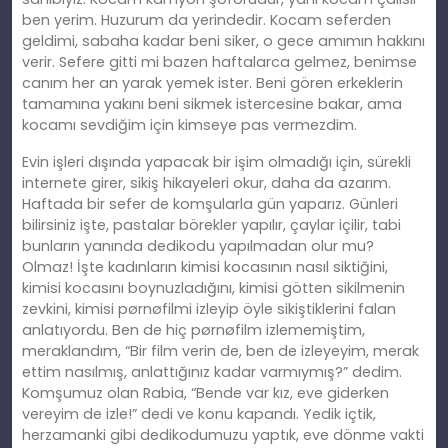
ben yerim. Huzurum da yerindedir. Kocam seferden
geldimi, sabaha kadar beni siker, o gece amımın hakkını
verir. Sefere gitti mi bazen haftalarca gelmez, benimse
canım her an yarak yemek ister. Beni gören erkeklerin
tamamına yakını beni sikmek istercesine bakar, ama
kocamı sevdiğim için kimseye pas vermezdim.
Evin işleri dışında yapacak bir işim olmadığı için, sürekli
internete girer, sikiş hikayeleri okur, daha da azarım.
Haftada bir sefer de komşularla gün yaparız. Günleri
bilirsiniz işte, pastalar börekler yapılır, çaylar içilir, tabi
bunların yanında dedikodu yapılmadan olur mu?
Olmaz! İşte kadınların kimisi kocasının nasıl siktiğini,
kimisi kocasını boynuzladığını, kimisi götten sikilmenin
zevkini, kimisi pørnøfilmi izleyip öyle sikiştiklerini falan
anlatıyordu. Ben de hiç pørnøfilm izlememiştim,
meraklandım, “Bir film verin de, ben de izleyeyim, merak
ettim nasılmış, anlattığınız kadar varmıymış?” dedim.
Komşumuz olan Rabia, “Bende var kız, eve giderken
vereyim de izle!” dedi ve konu kapandı. Yedik içtik,
herzamanki gibi dedikodumuzu yaptık, eve dönme vakti