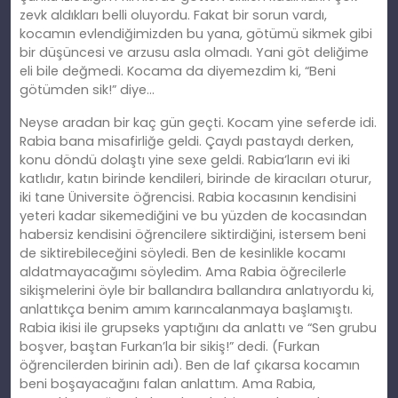
zevk aldıkları belli oluyordu. Fakat bir sorun vardı,
kocamın evlendiğimizden bu yana, götümü sikmek gibi
bir düşüncesi ve arzusu asla olmadı. Yani göt deliğime
eli bile değmedi. Kocama da diyemezdim ki, “Beni
götümden sik!” diye…
Neyse aradan bir kaç gün geçti. Kocam yine seferde idi.
Rabia bana misafirliğe geldi. Çaydı pastaydı derken,
konu döndü dolaştı yine sexe geldi. Rabia’ların evi iki
katlıdır, katın birinde kendileri, birinde de kiracıları oturur,
iki tane Üniversite öğrencisi. Rabia kocasının kendisini
yeteri kadar sikemediğini ve bu yüzden de kocasından
habersiz kendisini öğrencilere siktirdiğini, istersem beni
de siktirebileceğini söyledi. Ben de kesinlikle kocamı
aldatmayacağımı söyledim. Ama Rabia öğrecilerle
sikişmelerini öyle bir ballandıra ballandıra anlatıyordu ki,
anlattıkça benim amım karıncalanmaya başlamıştı.
Rabia ikisi ile grupseks yaptığını da anlattı ve “Sen grubu
boşver, baştan Furkan’la bir sikiş!” dedi. (Furkan
öğrencilerden birinin adı). Ben de laf çıkarsa kocamın
beni boşayacağını falan anlattım. Ama Rabia,