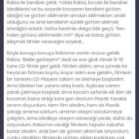
Rabia ile beraber çıktık. Yolda Rabia, kocası ile beraber
izlediklerini ve bu sayede kocasının kendisini götten
siktiğini ve götten sikilmenin amdan sikilmekten zevkli
olduğunu ve artık kendisinin sürekli götten sikilmek
istediğini anlattı. Hatta benimle dalga bile geçti, “Sen
halen götünü siktirmedin mi?” diye ve bana götten
sikişmeli filmler vereceğini söyledi…
Böyle konuşa konuşa Rabia’nın evinin önüne geldik.
Rabia, “Bekle getireyim!” dedi ve eve girdi. Elinde 8-10
tane CD filmle geri geldi. Filmleri aldım, ama içimde bir
heyacan fırtınası koptu, koşar adım eve geldim, filmlerin
bir tanesini CD-Playere taktım ve izlemeye başladım.
Ama izlerken her yanımı ateş bastı. Açıkcası canım
yarak çekmeye başladı, ama kocam seferde idi. Ben de
kocamın bana aldığı kara gün dostum Plastik Yarakla
amımı doyurdum. Hem film izledim, hem de Plastik
yarağı amıma soktum, amımın ateşini söndürmeye
çalıştım. Ama izledikçe ateşim söneceği yerde, daha da
azıyordum. Rabia’nın verdiği filmlerin hepsini sabaha
kadar izledim. Artık ben de götten siktirmek istiyordum,
çünkü izlediğim filmlerde götten sikilen kadınların çok