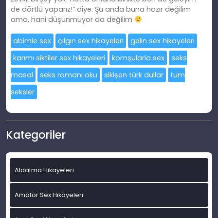
de dörtlü yaparız!” diye. Şu anda buna hazır değilim
ama, hani düşünmüyor da değilim
abimle sex
çılgın sex hikayeleri
gelin sex hikayeleri
karımı siktiler sex hikayeleri
komşularla sex
seks
masal
seks romanı oku
sikişen türk dullar
tum
seksler
Kategoriler
Aldatma Hikayeleri
Amatör Sex Hikayeleri