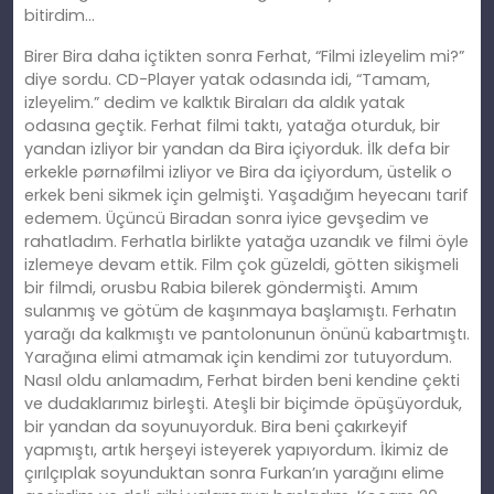
bitirdim…
Birer Bira daha içtikten sonra Ferhat, “Filmi izleyelim mi?”
diye sordu. CD-Player yatak odasında idi, “Tamam,
izleyelim.” dedim ve kalktık Biraları da aldık yatak
odasına geçtik. Ferhat filmi taktı, yatağa oturduk, bir
yandan izliyor bir yandan da Bira içiyorduk. İlk defa bir
erkekle pørnøfilmi izliyor ve Bira da içiyordum, üstelik o
erkek beni sikmek için gelmişti. Yaşadığım heyecanı tarif
edemem. Üçüncü Biradan sonra iyice gevşedim ve
rahatladım. Ferhatla birlikte yatağa uzandık ve filmi öyle
izlemeye devam ettik. Film çok güzeldi, götten sikişmeli
bir filmdi, orusbu Rabia bilerek göndermişti. Amım
sulanmış ve götüm de kaşınmaya başlamıştı. Ferhatın
yarağı da kalkmıştı ve pantolonunun önünü kabartmıştı.
Yarağına elimi atmamak için kendimi zor tutuyordum.
Nasıl oldu anlamadım, Ferhat birden beni kendine çekti
ve dudaklarımız birleşti. Ateşli bir biçimde öpüşüyorduk,
bir yandan da soyunuyorduk. Bira beni çakırkeyif
yapmıştı, artık herşeyi isteyerek yapıyordum. İkimiz de
çırılçıplak soyunduktan sonra Furkan’ın yarağını elime