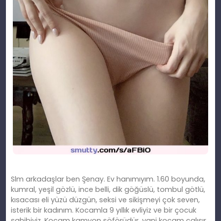
Slm arkadaşlar ben Şenay. Ev hanımıyım. 1.60 boyunda,
kumral, yeşil gözlü, ince belli, dik göğüslü, tombul götlü,
kısacası eli yüzü düzgün, seksi ve sikişmeyi çok seven,
isterik bir kadınım. Kocamla 9 yıllık evliyiz ve bir çocuk
sahibiyiz. Kocam kamyon şöförüdür, yani kocam çalısır