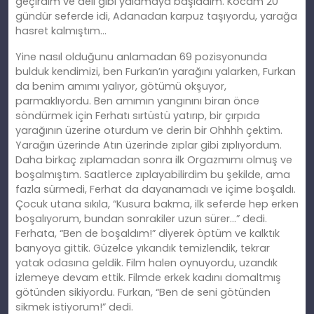
geçirdim ve deli gibi yalamaya başladım. Kocam 20
gündür seferde idi, Adanadan karpuz taşıyordu, yarağa
hasret kalmıştım…
Yine nasıl olduğunu anlamadan 69 pozisyonunda
bulduk kendimizi, ben Furkan’ın yarağını yalarken, Furkan
da benim amımı yalıyor, götümü okşuyor,
parmaklıyordu. Ben amımın yangınını biran önce
söndürmek için Ferhatı sırtüstü yatırıp, bir çırpıda
yarağının üzerine oturdum ve derin bir Ohhhh çektim.
Yarağın üzerinde Atın üzerinde zıplar gibi zıplıyordum.
Daha birkaç zıplamadan sonra ilk Orgazmımı olmuş ve
boşalmıştım. Saatlerce zıplayabilirdim bu şekilde, ama
fazla sürmedi, Ferhat da dayanamadı ve içime boşaldı.
Çocuk utana sıkıla, “Kusura bakma, ilk seferde hep erken
boşalıyorum, bundan sonrakiler uzun sürer…” dedi.
Ferhata, “Ben de boşaldım!” diyerek öptüm ve kalktık
banyoya gittik. Güzelce yıkandık temizlendik, tekrar
yatak odasına geldik. Film halen oynuyordu, uzandık
izlemeye devam ettik. Filmde erkek kadını domaltmış
götünden sikiyordu. Furkan, “Ben de seni götünden
sikmek istiyorum!” dedi.