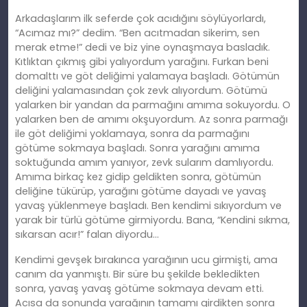
Arkadaşlarım ilk seferde çok acıdığını söylüyorlardı,
“Acımaz mı?” dedim. “Ben acıtmadan sikerim, sen
merak etme!” dedi ve biz yine oynaşmaya basladık.
Kıtlıktan çıkmış gibi yalıyordum yarağını. Furkan beni
domalttı ve göt deliğimi yalamaya başladı. Götümün
deliğini yalamasından çok zevk alıyordum. Götümü
yalarken bir yandan da parmağını amıma sokuyordu. O
yalarken ben de amımı okşuyordum. Az sonra parmağı
ile göt deliğimi yoklamaya, sonra da parmağını
götüme sokmaya başladı. Sonra yarağını amıma
soktuğunda amım yanıyor, zevk sularım damlıyordu.
Amıma birkaç kez gidip geldikten sonra, götümün
deliğine tükürüp, yarağını götüme dayadı ve yavaş
yavaş yüklenmeye başladı. Ben kendimi sıkıyordum ve
yarak bir türlü götüme girmiyordu. Bana, “Kendini sıkma,
sıkarsan acır!” falan diyordu…
Kendimi gevşek bırakınca yarağının ucu girmişti, ama
canım da yanmıştı. Bir süre bu şekilde bekledikten
sonra, yavaş yavaş götüme sokmaya devam etti.
Acısa da sonunda yarağının tamamı girdikten sonra