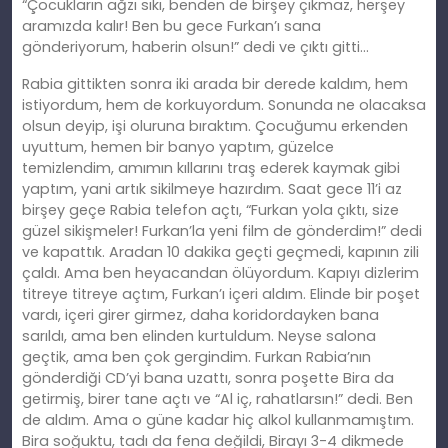
“Çocukların ağzı sıkı, benden de birşey çıkmaz, herşey
aramızda kalır! Ben bu gece Furkan’ı sana
gönderiyorum, haberin olsun!” dedi ve çıktı gitti…
Rabia gittikten sonra iki arada bir derede kaldım, hem
istiyordum, hem de korkuyordum. Sonunda ne olacaksa
olsun deyip, işi oluruna bıraktım. Çocuğumu erkenden
uyuttum, hemen bir banyo yaptım, güzelce
temizlendim, amımın kıllarını traş ederek kaymak gibi
yaptım, yani artık sikilmeye hazırdım. Saat gece 11’i az
birşey geçe Rabia telefon açtı, “Furkan yola çıktı, size
güzel sikişmeler! Furkan’la yeni film de gönderdim!” dedi
ve kapattık. Aradan 10 dakika geçti geçmedi, kapının zili
çaldı. Ama ben heyacandan ölüyordum. Kapıyı dizlerim
titreye titreye açtım, Furkan’ı içeri aldım. Elinde bir poşet
vardı, içeri girer girmez, daha koridordayken bana
sarıldı, ama ben elinden kurtuldum. Neyse salona
geçtik, ama ben çok gergindim. Furkan Rabia’nın
gönderdiği CD’yi bana uzattı, sonra poşette Bira da
getirmiş, birer tane açtı ve “Al iç, rahatlarsın!” dedi. Ben
de aldım. Ama o güne kadar hiç alkol kullanmamıştım.
Bira soğuktu, tadı da fena değildi, Birayı 3-4 dikmede