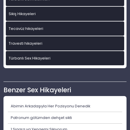
Sikiş Hikayeleri
Tecavüz hikayeleri
Travesti hikayeleri
Türbanlı Sex Hikayeleri
Benzer Sex Hikayeleri
Abimin Arkadaşıyla Her Pozisyonu Denedik
Patronum götümden dehşet sikti
1 Sigara ya Yengemi Sikiyorum