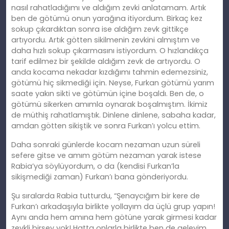
nasıl rahatladığımı ve aldığım zevki anlatamam. Artık
ben de götümü onun yarağına itiyordum. Birkaç kez
sokup çıkardıktan sonra ise aldığım zevk gittikçe
artıyordu. Artık götten sikilmenin zevkini almıştım ve
daha hızlı sokup çıkarmasını istiyordum. O hızlandıkça
tarif edilmez bir şekilde aldığım zevk de artıyordu. O
anda kocama nekadar kızdığımı tahmin edemezsiniz,
götümü hiç sikmediği için. Neyse, Furkan götümü yarım
saate yakın sikti ve götümün içine boşaldı. Ben de, o
götümü sikerken amımla oynarak boşalmıştım. İkimiz
de müthiş rahatlamıştık. Dinlene dinlene, sabaha kadar,
amdan götten sikiştik ve sonra Furkan’ı yolcu ettim.
Daha sonraki günlerde kocam nezaman uzun süreli
sefere gitse ve amım götüm nezaman yarak istese
Rabia’ya söylüyordum, o da (kendisi Furkan’la
sikişmediği zaman) Furkan’ı bana gönderiyordu.
Şu sıralarda Rabia tutturdu, “Şenaycığım bir kere de
Furkan’ı arkadaşıyla birlikte yollayım da üçlü grup yapın!
Aynı anda hem amına hem götüne yarak girmesi kadar
zevkli birşey yok! Hatta onlarla birlikte ben de geleyim