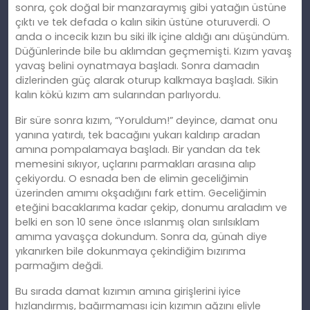
sonra, çok doğal bir manzaraymış gibi yatağın üstüne
çıktı ve tek defada o kalın sikin üstüne oturuverdi. O
anda o incecik kızın bu siki ilk içine aldığı anı düşündüm.
Düğünlerinde bile bu aklımdan geçmemişti. Kızım yavaş
yavaş belini oynatmaya başladı. Sonra damadın
dizlerinden güç alarak oturup kalkmaya başladı. Sikin
kalın kökü kızım am sularından parlıyordu.
Bir süre sonra kızım, “Yoruldum!” deyince, damat onu
yanına yatırdı, tek bacağını yukarı kaldırıp aradan
amına pompalamaya başladı. Bir yandan da tek
memesini sıkıyor, uçlarını parmakları arasına alıp
çekiyordu. O esnada ben de elimin geceliğimin
üzerinden amımı okşadığını fark ettim. Geceliğimin
eteğini bacaklarıma kadar çekip, donumu araladım ve
belki en son 10 sene önce ıslanmış olan sırılsıklam
amıma yavaşça dokundum. Sonra da, günah diye
yıkanırken bile dokunmaya çekindiğim bızırıma
parmağım değdi.
Bu sırada damat kızımın amına girişlerini iyice
hızlandırmış, bağırmaması için kızımın ağzını eliyle