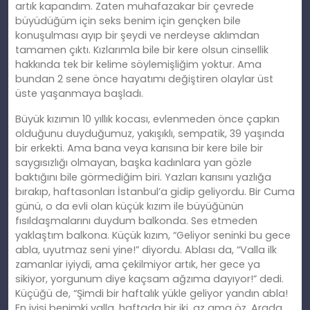
artık kapandım. Zaten muhafazakar bir çevrede
büyüdüğüm için seks benim için gençken bile
konuşulması ayıp bir şeydi ve nerdeyse aklımdan
tamamen çıktı. Kızlarımla bile bir kere olsun cinsellik
hakkında tek bir kelime söylemişliğim yoktur. Ama
bundan 2 sene önce hayatımı değiştiren olaylar üst
üste yaşanmaya başladı.
Büyük kızımın 10 yıllık kocası, evlenmeden önce çapkın
olduğunu duyduğumuz, yakışıklı, sempatik, 39 yaşında
bir erkekti. Ama bana veya karısına bir kere bile bir
saygısızlığı olmayan, başka kadınlara yan gözle
baktığını bile görmediğim biri. Yazları karısını yazlığa
bırakıp, haftasonları İstanbul’a gidip geliyordu. Bir Cuma
günü, o da evli olan küçük kızım ile büyüğünün
fısıldaşmalarını duydum balkonda. Ses etmeden
yaklaştım balkona. Küçük kızım, “Geliyor seninki bu gece
abla, uyutmaz seni yine!” diyordu. Ablası da, “Valla ilk
zamanlar iyiydi, ama çekilmiyor artık, her gece ya
sikiyor, yorgunum diye kaçsam ağzıma dayıyor!” dedi.
Küçüğü de, “Şimdi bir haftalık yükle geliyor yandın abla!
En iyisi benimki valla, haftada bir iki, az ama öz. Arada