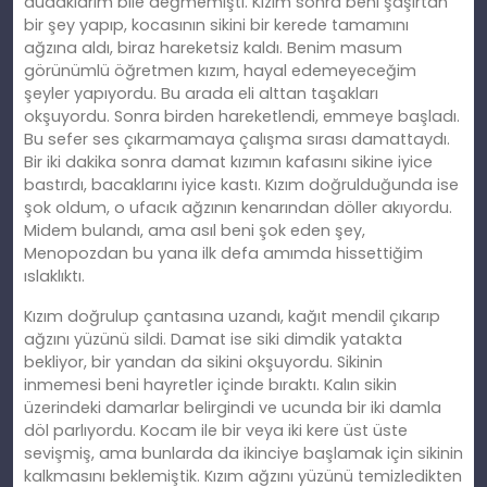
dudaklarım bile değmemişti. Kızım sonra beni şaşırtan
bir şey yapıp, kocasının sikini bir kerede tamamını
ağzına aldı, biraz hareketsiz kaldı. Benim masum
görünümlü öğretmen kızım, hayal edemeyeceğim
şeyler yapıyordu. Bu arada eli alttan taşakları
okşuyordu. Sonra birden hareketlendi, emmeye başladı.
Bu sefer ses çıkarmamaya çalışma sırası damattaydı.
Bir iki dakika sonra damat kızımın kafasını sikine iyice
bastırdı, bacaklarını iyice kastı. Kızım doğrulduğunda ise
şok oldum, o ufacık ağzının kenarından döller akıyordu.
Midem bulandı, ama asıl beni şok eden şey,
Menopozdan bu yana ilk defa amımda hissettiğim
ıslaklıktı.
Kızım doğrulup çantasına uzandı, kağıt mendil çıkarıp
ağzını yüzünü sildi. Damat ise siki dimdik yatakta
bekliyor, bir yandan da sikini okşuyordu. Sikinin
inmemesi beni hayretler içinde bıraktı. Kalın sikin
üzerindeki damarlar belirgindi ve ucunda bir iki damla
döl parlıyordu. Kocam ile bir veya iki kere üst üste
sevişmiş, ama bunlarda da ikinciye başlamak için sikinin
kalkmasını beklemiştik. Kızım ağzını yüzünü temizledikten