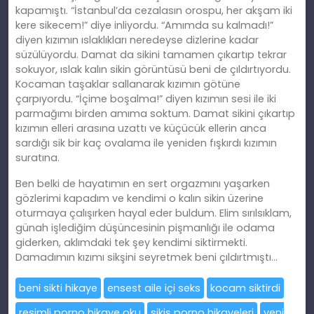
kapamıştı. “İstanbul’da cezalasın orospu, her akşam iki
kere sikecem!” diye inliyordu. “Amımda su kalmadı!”
diyen kızımın ıslaklıkları neredeyse dizlerine kadar
süzülüyordu. Damat da sikini tamamen çıkartıp tekrar
sokuyor, ıslak kalın sikin görüntüsü beni de çıldırtıyordu.
Kocaman taşaklar sallanarak kızımın götüne
çarpıyordu. “İçime boşalma!” diyen kızımın sesi ile iki
parmağımı birden amıma soktum. Damat sikini çıkartıp
kızımın elleri arasına uzattı ve küçücük ellerin anca
sardığı sik bir kaç ovalama ile yeniden fışkırdı kızımın
suratına.
Ben belki de hayatımın en sert orgazmını yaşarken
gözlerimi kapadım ve kendimi o kalın sikin üzerine
oturmaya çalışırken hayal eder buldum. Elim sırılsıklam,
günah işlediğim düşüncesinin pişmanlığı ile odama
giderken, aklımdaki tek şey kendimi siktirmekti.
Damadımın kızımı sikşini seyretmek beni çıldırtmıştı…
beni sikti hikaye
ensest aile içi seks
kocam siktirdi
resimli porno hikaye oku
sikiş porno hikayeleri
yeni