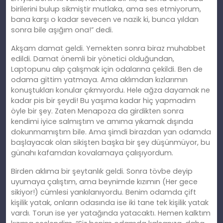
birilerini bulup sikmiştir mutlaka, ama ses etmiyorum,
bana karşı o kadar sevecen ve nazik ki, bunca yıldan
sonra bile aşığım ona!” dedi.
Akşam damat geldi. Yemekten sonra biraz muhabbet
edildi. Damat önemli bir yönetici olduğundan,
Laptopunu alıp çalışmak için odalarına çekildi. Ben de
odama gittim yatmaya. Ama aklımdan kızlarımın
konuştukları konular çıkmıyordu. Hele ağza dayamak ne
kadar pis bir şeydi! Bu yaşıma kadar hiç yapmadım
öyle bir şey. Zaten Menapoza da girdikten sonra
kendimi iyice salmıştım ve amıma yıkamak dışında
dokunmamıştım bile. Ama şimdi birazdan yan odamda
başlayacak olan sikişten başka bir şey düşünmüyor, bu
günahı kafamdan kovalamaya çalışıyordum.
Birden aklıma bir şeytanlık geldi. Sonra tövbe deyip
uyumaya çalıştım, ama beynimde kızımın (Her gece
sikiyor!) cümlesi yankılanıyordu. Benim odamda çift
kişilik yatak, onların odasında ise iki tane tek kişilik yatak
vardı. Torun ise yer yatağında yatacaktı. Hemen kalktım