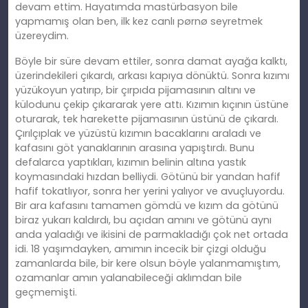
devam ettim. Hayatımda mastürbasyon bile
yapmamış olan ben, ilk kez canlı pørnø seyretmek
üzereydim.
Böyle bir süre devam ettiler, sonra damat ayağa kalktı,
üzerindekileri çıkardı, arkası kapıya dönüktü. Sonra kızımı
yüzükoyun yatırıp, bir çırpıda pijamasının altını ve
külodunu çekip çıkararak yere attı. Kızımın kıçının üstüne
oturarak, tek harekette pijamasının üstünü de çıkardı.
Çırılçıplak ve yüzüstü kızımın bacaklarını araladı ve
kafasını göt yanaklarının arasına yapıştırdı. Bunu
defalarca yaptıkları, kızımın belinin altına yastık
koymasındaki hızdan belliydi. Götünü bir yandan hafif
hafif tokatlıyor, sonra her yerini yalıyor ve avuçluyordu.
Bir ara kafasını tamamen gömdü ve kızım da götünü
biraz yukarı kaldırdı, bu açıdan amını ve götünü aynı
anda yaladığı ve ikisini de parmakladığı çok net ortada
idi. 18 yaşımdayken, amımın incecik bir çizgi olduğu
zamanlarda bile, bir kere olsun böyle yalanmamıştım,
ozamanlar amın yalanabileceği aklımdan bile
geçmemişti.