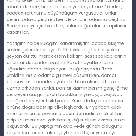
kızıma seslendim, “Siz benim odamda kalsanıza, daha
rahat edersiniz, hem de torun yerde yatmaz!” dedim,
sadece torunumu düşündüğüm vurgusuyla. Onlar
benim odaya geçtiler, ben de onların odasına geçtim.
Benim kapıyı açık bıraktım, onlar doğal olarak kapılarını
kapattılar.
Yattığım halde kulağımı kabartmıştım, acaba sikişme
sesleri gelecek mi diye. İlk 10 dakika hiç bir ses yoktu.
Şeytan dürttü, merak ettim kalktım, sessizce kapılarının
anahtar deliğinden baktım. Fakat hayal kırıklığına
uğradım, damat bilgisayarı ile uğraşıyordu. Tam
ümidimi kesip odama gitmeyi düşünürken, damat
bilgisayarını kapadı ve yatakta kitap okumakta olan
kızıma arkadan sarıldı. Damat kızımın benim gençliğime
benzeyen düzgün uzun bacaklarını yavaşça okşuyor,
kulağına birşeyler fısıldıyordu. Kızım da kıçını damadın
önüne doğru bastırıp cilveleşiyordu. Bir yandan kulak
memesini emip boynunu öpen damadın bir eli alttan
girip sol memesini yakalamış, diğer eli ise kızımın amını
okşuyordu. Bu yaptığımın ayıp vede günah olduğunu
düşündüm önce, fakat şeytan dürttü, seyretmeye