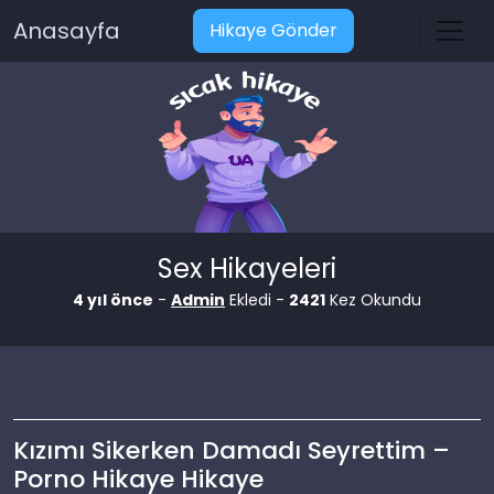
Anasayfa
Hikaye Gönder
Sex Hikayeleri
4 yıl önce
-
Admin
Ekledi -
2421
Kez Okundu
Kızımı Sikerken Damadı Seyrettim –
Porno Hikaye Hikaye