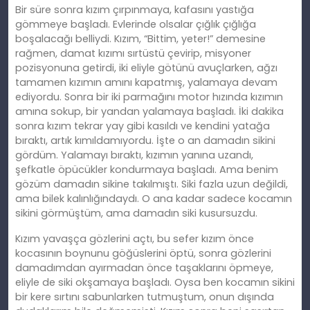
Bir süre sonra kızım çırpınmaya, kafasını yastığa
gömmeye başladı. Evlerinde olsalar çığlık çığlığa
boşalacağı belliydi. Kızım, “Bittim, yeter!” demesine
rağmen, damat kızımı sırtüstü çevirip, misyoner
pozisyonuna getirdi, iki eliyle götünü avuçlarken, ağzı
tamamen kızımın amını kapatmış, yalamaya devam
ediyordu. Sonra bir iki parmağını motor hızında kızımın
amına sokup, bir yandan yalamaya başladı. İki dakika
sonra kızım tekrar yay gibi kasıldı ve kendini yatağa
bıraktı, artık kımıldamıyordu. İşte o an damadın sikini
gördüm. Yalamayı bıraktı, kızımın yanına uzandı,
şefkatle öpücükler kondurmaya başladı. Ama benim
gözüm damadın sikine takılmıştı. Siki fazla uzun değildi,
ama bilek kalınlığındaydı. O ana kadar sadece kocamın
sikini görmüştüm, ama damadın siki kusursuzdu.
Kızım yavaşça gözlerini açtı, bu sefer kızım önce
kocasının boynunu göğüslerini öptü, sonra gözlerini
damadımdan ayırmadan önce taşaklarını öpmeye,
eliyle de siki okşamaya başladı. Oysa ben kocamın sikini
bir kere sırtını sabunlarken tutmuştum, onun dışında