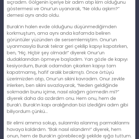
sıçradım. Gölgenin içeriye bir adım atıp kim olduğunu
göstermesi ve Onur’un uyanarak, “Ne oldu aşkım?”
demesi aynı anda oldu.
Burak’ın halen evde olduğunu düşünmediğimden
korkmuştum, ama aynı anda kafamda beliren
görüntüler yüzünden de sersemlemiştim. Onur’un
uyanmasıyla Burak tekrar geri çekilip kapıyı kapatırken,
ben, “Hiç. Hiçbir şey olmadı!” diyerek Onur’un
dudaklarından öpmeye başladım. Yan gözle de kapıyı
kesiyordum, Burak odamdan çıkarken kapıyı tam
kapatmamış, hafif aralık bırakmştı. Önce örtüyü
üzerimizden atıp, Onur’un sikini kavradım. Onur zevkle
inlerken, ben sikini sıvazlayarak, “Neden geldiğinde
sokmadın bunu içime, nasıl ıslağım görmedin mi?”
diyerek daha da azdırdım onu. Hem onu, hem de
Burak’ı. Burak’ın kapı aralığından bizi izlediğini adım gibi
biliyordum çünkü…
Bir elimi amıma sokup, sularımla ıslanmış parmaklarımı
havaya kaldırdım. “Bak nasıl ıslandım!” diyerek, hem
onun, hem de Burak’ın görebileceği şekilde ışığa tuttum.