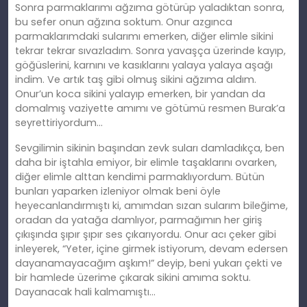
Sonra parmaklarımı ağzıma götürüp yaladıktan sonra,
bu sefer onun ağzına soktum. Onur azgınca
parmaklarımdaki sularımı emerken, diğer elimle sikini
tekrar tekrar sıvazladım. Sonra yavaşça üzerinde kayıp,
göğüslerini, karnını ve kasıklarını yalaya yalaya aşağı
indim. Ve artık taş gibi olmuş sikini ağzıma aldım.
Onur’un koca sikini yalayıp emerken, bir yandan da
domalmış vaziyette amımı ve götümü resmen Burak’a
seyrettiriyordum…
Sevgilimin sikinin başından zevk suları damladıkça, ben
daha bir iştahla emiyor, bir elimle taşaklarını ovarken,
diğer elimle alttan kendimi parmaklıyordum. Bütün
bunları yaparken izleniyor olmak beni öyle
heyecanlandırmıştı ki, amımdan sızan sularım bileğime,
oradan da yatağa damlıyor, parmağımın her giriş
çıkışında şıpır şıpır ses çıkarıyordu. Onur acı çeker gibi
inleyerek, “Yeter, içine girmek istiyorum, devam edersen
dayanamayacağım aşkım!” deyip, beni yukarı çekti ve
bir hamlede üzerime çıkarak sikini amıma soktu.
Dayanacak hali kalmamıştı…