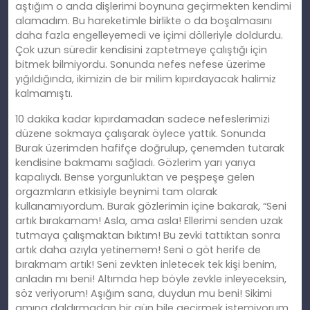
aştığım o anda dişlerimi boynuna geçirmekten kendimi
alamadım. Bu hareketimle birlikte o da boşalmasını
daha fazla engelleyemedi ve içimi dölleriyle doldurdu.
Çok uzun süredir kendisini zaptetmeye çalıştığı için
bitmek bilmiyordu. Sonunda nefes nefese üzerime
yığıldığında, ikimizin de bir milim kıpırdayacak halimiz
kalmamıştı.
10 dakika kadar kıpırdamadan sadece nefeslerimizi
düzene sokmaya çalışarak öylece yattık. Sonunda
Burak üzerimden hafifçe doğrulup, çenemden tutarak
kendisine bakmamı sağladı. Gözlerim yarı yarıya
kapalıydı. Bense yorgunluktan ve peşpeşe gelen
orgazmların etkisiyle beynimi tam olarak
kullanamıyordum. Burak gözlerimin içine bakarak, “Seni
artık bırakamam! Asla, ama asla! Ellerimi senden uzak
tutmaya çalışmaktan bıktım! Bu zevki tattıktan sonra
artık daha azıyla yetinemem! Seni o göt herife de
bırakmam artık! Seni zevkten inletecek tek kişi benim,
anladın mı beni! Altımda hep böyle zevkle inleyeceksin,
söz veriyorum! Aşığım sana, duydun mu beni! Sikimi
amına daldırmadan bir gün bile geçirmek istemiyorum,