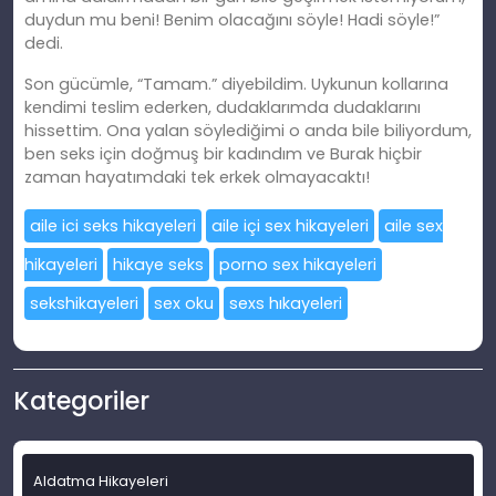
duydun mu beni! Benim olacağını söyle! Hadi söyle!”
dedi.
Son gücümle, “Tamam.” diyebildim. Uykunun kollarına
kendimi teslim ederken, dudaklarımda dudaklarını
hissettim. Ona yalan söylediğimi o anda bile biliyordum,
ben seks için doğmuş bir kadındım ve Burak hiçbir
zaman hayatımdaki tek erkek olmayacaktı!
aile ici seks hikayeleri
aile içi sex hikayeleri
aile sex
hikayeleri
hikaye seks
porno sex hikayeleri
sekshikayeleri
sex oku
sexs hıkayeleri
Kategoriler
Aldatma Hikayeleri