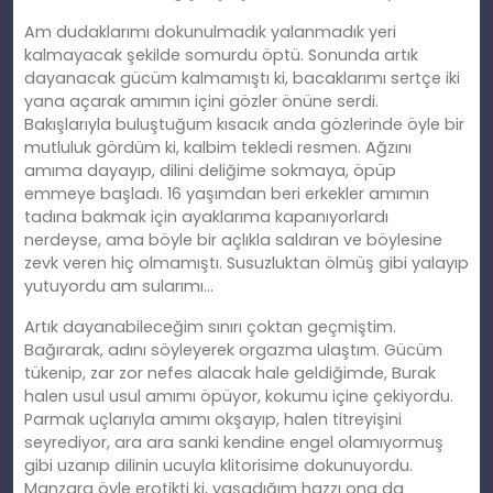
Am dudaklarımı dokunulmadık yalanmadık yeri
kalmayacak şekilde somurdu öptü. Sonunda artık
dayanacak gücüm kalmamıştı ki, bacaklarımı sertçe iki
yana açarak amımın içini gözler önüne serdi.
Bakışlarıyla buluştuğum kısacık anda gözlerinde öyle bir
mutluluk gördüm ki, kalbim tekledi resmen. Ağzını
amıma dayayıp, dilini deliğime sokmaya, öpüp
emmeye başladı. 16 yaşımdan beri erkekler amımın
tadına bakmak için ayaklarıma kapanıyorlardı
nerdeyse, ama böyle bir açlıkla saldıran ve böylesine
zevk veren hiç olmamıştı. Susuzluktan ölmüş gibi yalayıp
yutuyordu am sularımı…
Artık dayanabileceğim sınırı çoktan geçmiştim.
Bağırarak, adını söyleyerek orgazma ulaştım. Gücüm
tükenip, zar zor nefes alacak hale geldiğimde, Burak
halen usul usul amımı öpüyor, kokumu içine çekiyordu.
Parmak uçlarıyla amımı okşayıp, halen titreyişini
seyrediyor, ara ara sanki kendine engel olamıyormuş
gibi uzanıp dilinin ucuyla klitorisime dokunuyordu.
Manzara öyle erotikti ki, yaşadığım hazzı ona da