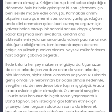
hocamla olmuştu. Kızlığımı bozup beni sekse alıştırdığı o
dönemde öyle bir hale gelmiştim ki, soru çözmem için
beni seksle motive eder olmuştu. Parmakları amımı
okşarken soru çözmemi ister, soruyu yanlış çözdüğüm
anda elini amımdan çeker, beni azmış ve orgazm için
yalvarır halde bırakıp, bir sonraki soruyu doğru çözene
kadar karşımda sikini sıvazlardı. Kendimi ona
siktirebilmenin yolunun sınavlarda yüksek puanlar almak
olduğunu bildiğimden, tam konsantrasyon dersime
çalışır, en yüksek puanları alırdım. Neyseki mükafatlarım
harcadığım çabaya değerdi…
Evde kızlarla her şey mükemmel gidiyordu. Üçümüzün
de erkek arkadaşları vardı ve onlar da yakın arkadaş
olduklarından, hiçbir sıkıntı olmadan yaşıyorduk. Evimizin
geniş olması ve herbirimizin bir odası olması nedeniyle,
sevgililerimiz de neredeyse bize taşınmış gibiydi. Arada
sırada evlerine gider olmuşlardı. O zamanki sevgilim
Onur’la seks konusunda hiçbir sorun yaşamıyorduk.
Bana tapıyor, beni istediğim gibi tatmin etmek için
çırpınıyor, ben orgazm olduktan sonra da inleyerek
boşalıyor ve bana aşık olduğunu, asla bırakmayacağını