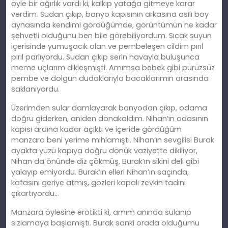
öyle bir ağırlık vardı ki, kalkıp yatağa gitmeye karar
verdim. Sudan çıkıp, banyo kapısının arkasına asılı boy
aynasında kendimi gördüğümde, görüntümün ne kadar
şehvetli olduğunu ben bile görebiliyordum. Sıcak suyun
içerisinde yumuşacık olan ve pembeleşen cildim pırıl
pırıl parlıyordu. Sudan çıkıp serin havayla buluşunca
meme uçlarım dikleşmişti. Amımsa bebek gibi pürüzsüz
pembe ve dolgun dudaklarıyla bacaklarımın arasında
saklanıyordu.
Üzerimden sular damlayarak banyodan çıkıp, odama
doğru giderken, aniden donakaldım. Nihan’ın odasının
kapısı ardına kadar açıktı ve içeride gördüğüm
manzara beni yerime mıhlamıştı. Nihan’ın sevgilisi Burak
ayakta yüzü kapıya doğru dönük vaziyette dikiliyor,
Nihan da önünde diz çökmüş, Burak’ın sikini deli gibi
yalayıp emiyordu. Burak’ın elleri Nihan’ın saçında,
kafasını geriye atmış, gözleri kapalı zevkin tadını
çıkartıyordu…
Manzara öylesine erotikti ki, amım anında sulanıp
sızlamaya başlamıştı. Burak sanki orada olduğumu