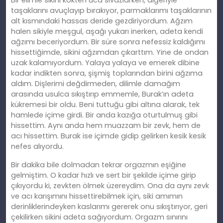
Bir elimle sikini kökten uca sıvazlarken, diğeriyle
taşaklarını avuçlayıp bırakıyor, parmaklarımı taşaklarının
alt kısmındaki hassas deride gezdiriyordum. Ağzım
halen sikiyle meşgul, aşağı yukarı inerken, adeta kendi
ağzımı beceriyordum. Bir süre sonra nefessiz kaldığımı
hissettiğimde, sikini ağzımdan çıkarttım. Yine de ondan
uzak kalamıyordum. Yalaya yalaya ve emerek dibine
kadar indikten sonra, şişmiş toplarından birini ağzıma
aldım. Dişlerimi değdirmeden, dilimle damağım
arasında usulca sıkıştırıp emmemle, Burak’ın adeta
kükremesi bir oldu. Beni tuttuğu gibi altına alarak, tek
hamlede içime girdi. Bir anda kazığa oturtulmuş gibi
hissettim. Aynı anda hem muazzam bir zevk, hem de
acı hissettim. Burak ise içimde gidip gelirken kesik kesik
nefes alıyordu.
Bir dakika bile dolmadan tekrar orgazmın eşiğine
gelmiştim. O kadar hızlı ve sert bir şekilde içime girip
çıkıyordu ki, zevkten ölmek üzereydim. Ona da aynı zevk
ve acı karışımını hissettirebilmek için, siki amımın
derinliklerindeyken kaslarımı gererek onu sıkıştırıyor, geri
çekilirken sikini adeta sağıyordum. Orgazm sınırını