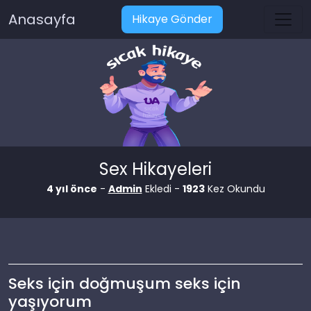
Anasayfa
Hikaye Gönder
Sex Hikayeleri
4 yıl önce
-
Admin
Ekledi -
1923
Kez Okundu
Seks için doğmuşum seks için
yaşıyorum