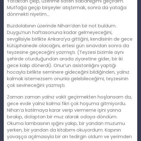
Yataktan çıkıp, üzerime saten sabahlığımı geçirdim.
Mutfağa geçip birşeyler atıştırmak, sonra da yatağa
dönmekti niyetim…
Buzdolabının üzerinde Nihan’dan bir not buldum.
Duygu’nun haftasonuna kadar gelmeyeceğini,
sevgilisiyle birlikte Ankara’ya gittiğini, kendisinin de gece
kütüphanede olacağını, ertesi gün sınavdan sonra da
teyzesine geçeceğini yazmıştı. (Teyzesi bizimle aynı
şehirde oturduğundan arada ziyaretine gider, bir iki
gece kalıp dönerdi). Onur’un asistanlığını yaptığı
hocayla birlikte seminere gideceğini bildiğinden, yalnız
kalmak istemezsem onunla gelebileceğimi, teyzesinin
çok sevineceğini yazmıştı.
Zaman zaman yalnız vakit geçirmekten hoşlansam da,
gece evde yalnız kalma fikri çok hoşuma gitmiyordu.
Nihan’a katılmaya karar verip vermeme işini yarına
bırakıp, dolaptan bir muz alarak odaya döndüm.
Okuma lambasının ışığını yakıp, bir yandan muzumu
yerken, bir yandan da kitabımı okuyordum. Kapının
yavaşça açılmasıyla bir an tedirgin oldum ve yerimden