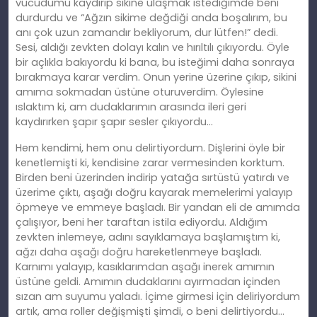
vücudumu kaydırıp sikine ulaşmak istediğimde beni
durdurdu ve “Ağzın sikime değdiği anda boşalırım, bu
anı çok uzun zamandır bekliyorum, dur lütfen!” dedi.
Sesi, aldığı zevkten dolayı kalın ve hırıltılı çıkıyordu. Öyle
bir açlıkla bakıyordu ki bana, bu isteğimi daha sonraya
bırakmaya karar verdim. Onun yerine üzerine çıkıp, sikini
amıma sokmadan üstüne oturuverdim. Öylesine
ıslaktım ki, am dudaklarımın arasında ileri geri
kaydırırken şapır şapır sesler çıkıyordu…
Hem kendimi, hem onu delirtiyordum. Dişlerini öyle bir
kenetlemişti ki, kendisine zarar vermesinden korktum.
Birden beni üzerinden indirip yatağa sırtüstü yatırdı ve
üzerime çıktı, aşağı doğru kayarak memelerimi yalayıp
öpmeye ve emmeye başladı. Bir yandan eli de amımda
çalışıyor, beni her taraftan istila ediyordu. Aldığım
zevkten inlemeye, adını sayıklamaya başlamıştım ki,
ağzı daha aşağı doğru hareketlenmeye başladı.
Karnımı yalayıp, kasıklarımdan aşağı inerek amımın
üstüne geldi. Amımın dudaklarını ayırmadan içinden
sızan am suyumu yaladı. İçime girmesi için deliriyordum
artık, ama roller değişmişti şimdi, o beni delirtiyordu…