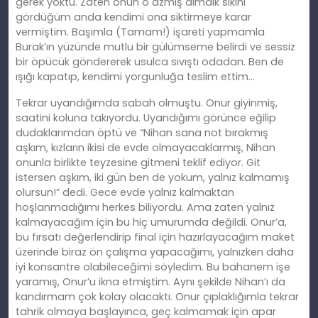
gerek yoktu. Zaten onun o azmış dimdik sikini
gördüğüm anda kendimi ona siktirmeye karar
vermiştim. Başımla (Tamam!) işareti yapmamla
Burak’ın yüzünde mutlu bir gülümseme belirdi ve sessiz
bir öpücük göndererek usulca sıvıştı odadan. Ben de
ışığı kapatıp, kendimi yorgunluğa teslim ettim…
Tekrar uyandığımda sabah olmuştu. Onur giyinmiş,
saatini koluna takıyordu. Uyandığımı görünce eğilip
dudaklarımdan öptü ve “Nihan sana not bırakmış
aşkım, kızların ikisi de evde olmayacaklarmış, Nihan
onunla birlikte teyzesine gitmeni teklif ediyor. Git
istersen aşkım, iki gün ben de yokum, yalnız kalmamış
olursun!” dedi. Gece evde yalnız kalmaktan
hoşlanmadığımı herkes biliyordu. Ama zaten yalnız
kalmayacağım için bu hiç umurumda değildi. Onur’a,
bu fırsatı değerlendirip final için hazırlayacağım maket
üzerinde biraz ön çalışma yapacağımı, yalnızken daha
iyi konsantre olabileceğimi söyledim. Bu bahanem işe
yaramış, Onur’u ikna etmiştim. Aynı şekilde Nihan’ı da
kandırmam çok kolay olacaktı. Onur çıplaklığımla tekrar
tahrik olmaya başlayınca, geç kalmamak için apar