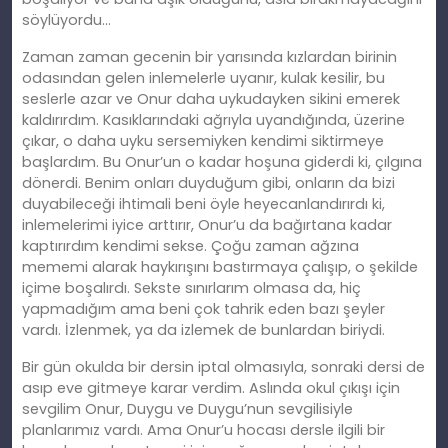
söylüyordu…
Zaman zaman gecenin bir yarısında kızlardan birinin
odasından gelen inlemelerle uyanır, kulak kesilir, bu
seslerle azar ve Onur daha uykudayken sikini emerek
kaldırırdım. Kasıklarındaki ağrıyla uyandığında, üzerine
çıkar, o daha uyku sersemiyken kendimi siktirmeye
başlardım. Bu Onur’un o kadar hoşuna giderdi ki, çılgına
dönerdi. Benim onları duyduğum gibi, onların da bizi
duyabileceği ihtimali beni öyle heyecanlandırırdı ki,
inlemelerimi iyice arttırır, Onur’u da bağırtana kadar
kaptırırdım kendimi sekse. Çoğu zaman ağzına
mememi alarak haykırışını bastırmaya çalışıp, o şekilde
içime boşalırdı. Sekste sınırlarım olmasa da, hiç
yapmadığım ama beni çok tahrik eden bazı şeyler
vardı. İzlenmek, ya da izlemek de bunlardan biriydi.
Bir gün okulda bir dersin iptal olmasıyla, sonraki dersi de
asıp eve gitmeye karar verdim. Aslında okul çıkışı için
sevgilim Onur, Duygu ve Duygu’nun sevgilisiyle
planlarımız vardı. Ama Onur’u hocası dersle ilgili bir