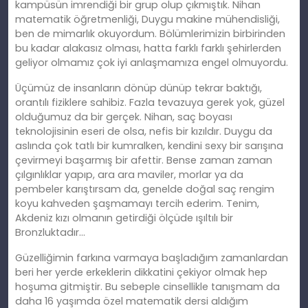
kampüsün imrendiği bir grup olup çıkmıştık. Nihan
matematik öğretmenliği, Duygu makine mühendisliği,
ben de mimarlık okuyordum. Bölümlerimizin birbirinden
bu kadar alakasız olması, hatta farklı farklı şehirlerden
geliyor olmamız çok iyi anlaşmamıza engel olmuyordu.
Üçümüz de insanların dönüp dünüp tekrar baktığı,
orantılı fiziklere sahibiz. Fazla tevazuya gerek yok, güzel
olduğumuz da bir gerçek. Nihan, saç boyası
teknolojisinin eseri de olsa, nefis bir kızıldır. Duygu da
aslında çok tatlı bir kumralken, kendini sexy bir sarışına
çevirmeyi başarmış bir afettir. Bense zaman zaman
çılgınlıklar yapıp, ara ara maviler, morlar ya da
pembeler karıştırsam da, genelde doğal saç rengim
koyu kahveden şaşmamayı tercih ederim. Tenim,
Akdeniz kızı olmanın getirdiği ölçüde ışıltılı bir
Bronzluktadır…
Güzelliğimin farkına varmaya başladığım zamanlardan
beri her yerde erkeklerin dikkatini çekiyor olmak hep
hoşuma gitmiştir. Bu sebeple cinsellikle tanışmam da
daha 16 yaşımda özel matematik dersi aldığım