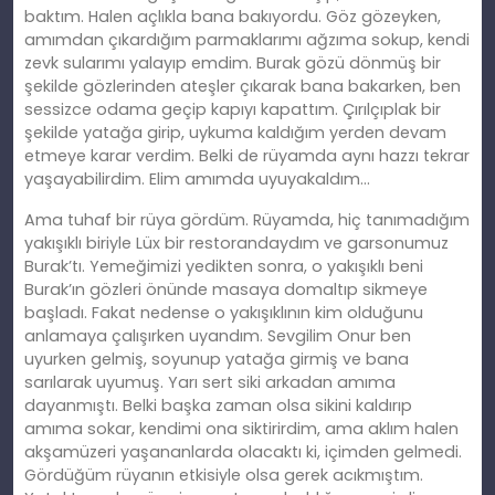
baktım. Halen açlıkla bana bakıyordu. Göz gözeyken,
amımdan çıkardığım parmaklarımı ağzıma sokup, kendi
zevk sularımı yalayıp emdim. Burak gözü dönmüş bir
şekilde gözlerinden ateşler çıkarak bana bakarken, ben
sessizce odama geçip kapıyı kapattım. Çırılçıplak bir
şekilde yatağa girip, uykuma kaldığım yerden devam
etmeye karar verdim. Belki de rüyamda aynı hazzı tekrar
yaşayabilirdim. Elim amımda uyuyakaldım…
Ama tuhaf bir rüya gördüm. Rüyamda, hiç tanımadığım
yakışıklı biriyle Lüx bir restorandaydım ve garsonumuz
Burak’tı. Yemeğimizi yedikten sonra, o yakışıklı beni
Burak’ın gözleri önünde masaya domaltıp sikmeye
başladı. Fakat nedense o yakışıklının kim olduğunu
anlamaya çalışırken uyandım. Sevgilim Onur ben
uyurken gelmiş, soyunup yatağa girmiş ve bana
sarılarak uyumuş. Yarı sert siki arkadan amıma
dayanmıştı. Belki başka zaman olsa sikini kaldırıp
amıma sokar, kendimi ona siktirirdim, ama aklım halen
akşamüzeri yaşananlarda olacaktı ki, içimden gelmedi.
Gördüğüm rüyanın etkisiyle olsa gerek acıkmıştım.