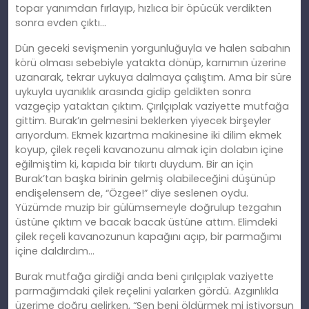
topar yanımdan fırlayıp, hızlıca bir öpücük verdikten
sonra evden çıktı…
Dün geceki sevişmenin yorgunluğuyla ve halen sabahın
körü olması sebebiyle yatakta dönüp, karnımın üzerine
uzanarak, tekrar uykuya dalmaya çalıştım. Ama bir süre
uykuyla uyanıklık arasında gidip geldikten sonra
vazgeçip yataktan çıktım. Çırılçıplak vaziyette mutfağa
gittim. Burak’ın gelmesini beklerken yiyecek birşeyler
arıyordum. Ekmek kızartma makinesine iki dilim ekmek
koyup, çilek reçeli kavanozunu almak için dolabın içine
eğilmiştim ki, kapıda bir tıkırtı duydum. Bir an için
Burak’tan başka birinin gelmiş olabileceğini düşünüp
endişelensem de, “Özgee!” diye seslenen oydu.
Yüzümde muzip bir gülümsemeyle doğrulup tezgahın
üstüne çıktım ve bacak bacak üstüne attım. Elimdeki
çilek reçeli kavanozunun kapağını açıp, bir parmağımı
içine daldırdım…
Burak mutfağa girdiği anda beni çırılçıplak vaziyette
parmağımdaki çilek reçelini yalarken gördü. Azgınlıkla
üzerime doğru gelirken, “Sen beni öldürmek mi istiyorsun