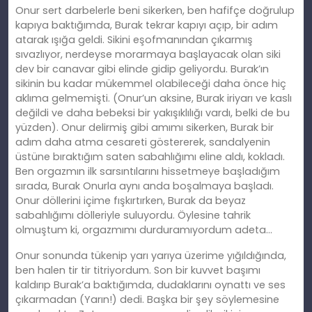
Onur sert darbelerle beni sikerken, ben hafifçe doğrulup
kapıya baktığımda, Burak tekrar kapıyı açıp, bir adım
atarak ışığa geldi. Sikini eşofmanından çıkarmış
sıvazlıyor, nerdeyse morarmaya başlayacak olan siki
dev bir canavar gibi elinde gidip geliyordu. Burak’ın
sikinin bu kadar mükemmel olabileceği daha önce hiç
aklıma gelmemişti. (Onur’un aksine, Burak iriyarı ve kaslı
değildi ve daha bebeksi bir yakışıklılığı vardı, belki de bu
yüzden). Onur delirmiş gibi amımı sikerken, Burak bir
adım daha atma cesareti göstererek, sandalyenin
üstüne bıraktığım saten sabahlığımı eline aldı, kokladı.
Ben orgazmın ilk sarsıntılarını hissetmeye başladığım
sırada, Burak Onurla aynı anda boşalmaya başladı.
Onur döllerini içime fışkırtırken, Burak da beyaz
sabahlığımı dölleriyle suluyordu. Öylesine tahrik
olmuştum ki, orgazmımı durduramıyordum adeta…
Onur sonunda tükenip yarı yarıya üzerime yığıldığında,
ben halen tir tir titriyordum. Son bir kuvvet başımı
kaldırıp Burak’a baktığımda, dudaklarını oynattı ve ses
çıkarmadan (Yarın!) dedi. Başka bir şey söylemesine