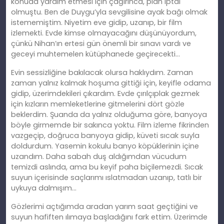
konuda yardım etmesi için çağırınca, plan iptal
olmuştu. Ben de Duygu’yla sevgilisine ayak bağı olmak
istememiştim. Niyetim eve gidip, uzanıp, bir film
izlemekti. Evde kimse olmayacağını düşünüyordum,
çünkü Nihan’ın ertesi gün önemli bir sınavı vardı ve
geceyi muhtemelen kütüphanede geçirecekti…
Evin sessizliğine bakılacak olursa haklıydım. Zaman
zaman yalnız kalmak hoşuma gittiği için, keyifle odama
gidip, üzerimdekileri çıkardım. Evde çırılçıplak gezmek
için kızların memleketlerine gitmelerini dört gözle
beklerdim. Şuanda da yalnız olduğuma göre, banyoya
böyle girmemde bir sakınca yoktu. Film izleme fikrinden
vazgeçip, doğruca banyoya gidip, küveti sıcak suyla
doldurdum. Yasemin kokulu banyo köpüklerinin içine
uzandım. Daha sabah duş aldığımdan vücudum
temizdi aslında, ama bu keyif paha biçilemezdi. Sıcak
suyun içerisinde saçlarımı ıslatmadan uzanıp, tatlı bir
uykuya dalmışım…
Gözlerimi açtığımda aradan yarım saat geçtiğini ve
suyun hafiften ılımaya başladığını fark ettim. Üzerimde