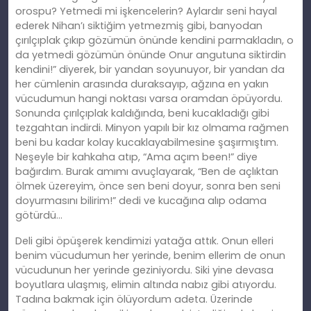
orospu? Yetmedi mi işkencelerin? Aylardır seni hayal
ederek Nihan’ı siktiğim yetmezmiş gibi, banyodan
çırılçıplak çıkıp gözümün önünde kendini parmakladın, o
da yetmedi gözümün önünde Onur angutuna siktirdin
kendini!” diyerek, bir yandan soyunuyor, bir yandan da
her cümlenin arasında duraksayıp, ağzına en yakın
vücudumun hangi noktası varsa oramdan öpüyordu.
Sonunda çırılçıplak kaldığında, beni kucakladığı gibi
tezgahtan indirdi. Minyon yapılı bir kız olmama rağmen
beni bu kadar kolay kucaklayabilmesine şaşırmıştım.
Neşeyle bir kahkaha atıp, “Ama açım been!” diye
bağırdım. Burak amımı avuçlayarak, “Ben de açlıktan
ölmek üzereyim, önce sen beni doyur, sonra ben seni
doyurmasını bilirim!” dedi ve kucağına alıp odama
götürdü…
Deli gibi öpüşerek kendimizi yatağa attık. Onun elleri
benim vücudumun her yerinde, benim ellerim de onun
vücudunun her yerinde geziniyordu. Siki yine devasa
boyutlara ulaşmış, elimin altında nabız gibi atıyordu.
Tadına bakmak için ölüyordum adeta. Üzerinde