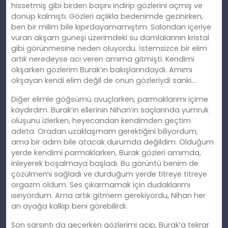
hissetmiş gibi birden başını indirip gözlerini açmış ve
donup kalmıştı. Gözleri açlıkla bedenimde gezinirken,
ben bir milim bile kıpırdayamamıştım. Salondan içeriye
vuran akşam güneşi üzerimdeki su damlalarının kristal
gibi görünmesine neden oluyordu. İstemsizce bir elim
artık neredeyse acı veren amıma gitmişti. Kendimi
okşarken gözlerim Burak’ın bakışlarındaydı. Amımı
okşayan kendi elim değil de onun gözleriydi sanki…
Diğer elimle göğsümü avuçlarken, parmaklarımı içime
kaydırdım. Burak’ın ellerinin Nihan’ın saçlarında yumruk
oluşunu izlerken, heyecandan kendimden geçtim
adeta. Oradan uzaklaşmam gerektiğini biliyordum,
ama bir adım bile atacak durumda değildim. Olduğum
yerde kendimi parmaklarken, Burak gözleri amımda,
inleyerek boşalmaya başladı. Bu görüntü benim de
çözülmemi sağladı ve durduğum yerde titreye titreye
orgazm oldum. Ses çıkarmamak için dudaklarımı
ısırıyordum. Ama artık gitmem gerekiyordu, Nihan her
an ayağa kalkıp beni görebilirdi.
Son sarsıntı da geçerken gözlerimi açıp, Burak’a tekrar