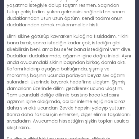
yaşatma isteğiyle dolup taştım resmen. Saçından
tutup çekiştirdim, yukarı gelmesini sağladıktan sonra
dudaklarından uzun uzun öptüm. Kendi tadımı onun
dudaklarından almak mükemmel bir histi.
Elimi sikine götürüp kavrarken kulağına fısıldadım, “İlkini
bana bırak, sonra istediğin kadar çok, istediğin gibi
sikebilirsin beni, ama bu sefer bana istediğimi ver!” diye.
Dudakları dudaklarımda, ağzımın içine doğru inledi. Aynı
anda avucumdaki sikinin başından birkaç damla aktı.
Kafamı kaldırıp aşağıya baktığımda, şişmiş ve
morarmış başının ucunda parlayan beyaz sıvı ağzımı
sulandırdı. Üzerinde kayarak hedefime ulaştım. Şişmiş
damarların üzerinde dilimi gezdirerek ucuna ulaştım.
Tam ucundaki deliğe dilimle bastırıp koca kafasını
ağzımın içine aldığımda, acı bir inleme eşliğinde biraz
daha sıvı aktı ucundan. Zevkle hepsini yalayıp yuttum.
Sonra daha fazlası için emerken, diğer elimle taşaklarını
sıvazladım. Avucumda hissettiğim şişkin topları usulca
sıkıştırdım…