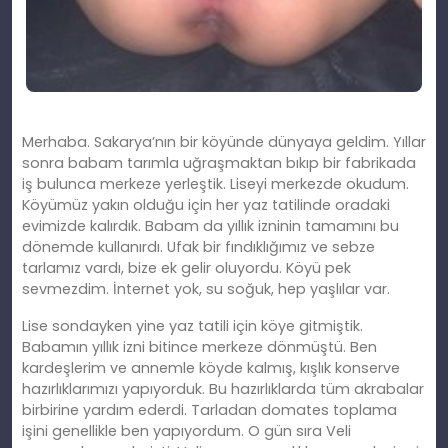
Merhaba. Sakarya’nın bir köyünde dünyaya geldim. Yıllar
sonra babam tarımla uğraşmaktan bıkıp bir fabrikada
iş bulunca merkeze yerleştik. Liseyi merkezde okudum.
Köyümüz yakın olduğu için her yaz tatilinde oradaki
evimizde kalırdık. Babam da yıllık izninin tamamını bu
dönemde kullanırdı. Ufak bir fındıklığımız ve sebze
tarlamız vardı, bize ek gelir oluyordu. Köyü pek
sevmezdim. İnternet yok, su soğuk, hep yaşlılar var.
Lise sondayken yine yaz tatili için köye gitmiştik.
Babamın yıllık izni bitince merkeze dönmüştü. Ben
kardeşlerim ve annemle köyde kalmış, kışlık konserve
hazırlıklarımızı yapıyorduk. Bu hazırlıklarda tüm akrabalar
birbirine yardım ederdi. Tarladan domates toplama
işini genellikle ben yapıyordum. O gün sıra Veli