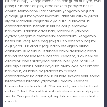
Bir ara durup, “Yenge memelerin çok güzel duruyor, aynı
genç kız memeleri gibi, ama bir kere göreyim nolur!”
dedim. Memelerine iltifat etmem yengemin hoşuna
gitmişti, gülümseyerek tişörtünü atletiyle birlikte yukarı
sıyırdı. Memeleri karşımda öyle güzel duruyordu ki,
dayanamadım, hemen ikisini de öpüp emmeye
başladım. Tarlanın ortasında, römorkun yanında,
ayakta yengemin memelerini emiyordum. Yengemin
nefes alış verişi iyice değişmişti. Ben emerken başımı
okşuyordu. Bir elimi aşağı indirip etekliğinin altına
daldırdım. Külotunun üstünden amını avuçladığımda
başımı memesine iyice bastırdı. Yengem, “Bak beni de
azdırdın!” diye fısıldayınca bende ipler iyice koptu ve
elini alıp sikimin üzerine koydum. Sikimi öyle bir sıkmaya
başladı ki, az kalsın boşalacaktım. “Yenge
dayanamıyorum artık, nolur bir kere sikeyim seni, sonra
istemezsen birdaha yapmayız!” dedim. Yengem
burnundan nefes alarak, “Tamam sik, ben de bir tuhaf
oldum!” dedi. Römorktaki eski kilimlerden birini alıp yere
serdik. Yengem külotunu çıkarıp kilimin üzerine sırtüstü
uzandı.