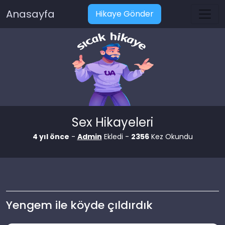
Anasayfa
Hikaye Gönder
Sex Hikayeleri
4 yıl önce
-
Admin
Ekledi -
2356
Kez Okundu
Yengem ile köyde çıldırdık