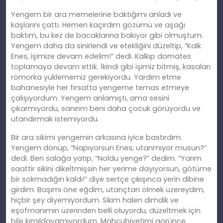
Yengem bir ara memelerine baktığımı anladı ve
kaşlarını çattı. Hemen kaçırdım gözümü ve aşağı
baktım, bu kez de bacaklarına bakıyor gibi olmuştum.
Yengem daha da sinirlendi ve etekliğini düzeltip, “Kalk
Enes, işimize devam edelim!” dedi. Kalkıp domates
toplamaya devam ettik. İkindi gibi işimiz bitmiş, kasaları
römorka yüklememiz gerekiyordu. Yardım etme
bahanesiyle her fırsatta yengeme temas etmeye
çalışıyordum. Yengem anlamıştı, ama sesini
çıkarmıyordu, sanırım beni daha çocuk görüyordu ve
utandırmak istemiyordu.
Bir ara sikimi yengemin arkasına iyice bastırdım.
Yengem dönüp, “Napıyorsun Enes, utanmıyor musun?”
dedi. Ben salağa yatıp, “Noldu yenge?” dedim. “Yarım
saattir sikini dikeltmişsin her yerime dayıyorsun, götüme
bir sokmadığın kaldı!” diye sertçe çıkışınca yerin dibine
girdim. Başımı öne eğdim, utançtan ölmek üzereydim,
hiçbir şey diyemiyordum. Sikim halen dimdik ve
eşofmanımın üzerinden belli oluyordu, düzeltmek için
bile kımıldayamıyordum. Mahcubiyetimi görünce