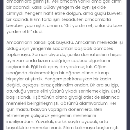
amcamlara gelmişti. Veli amcam varlıklı ama çok cimri
bir adamdı. Karısı Gülay yengem de aynı şekilde
cimriydi. Yengem hafif etine dolgun, ama güçlü kuvvetli
bir kadındı. Bizim tarla işini tesadüfen amcamlarla
beraber yapmıştık, annem, “Git yardım et, onlar da bize
yardım etti!” dedi.
Amcamların tarlası çok büyüktü. Amcamın merkezde işi
olduğu için yengemle sabahtan başladık domates
toplamaya. Zaman alıyordu, çünkü domateslerin hepsi
aynı zamanda kızarmadığı için sadece olgunlarını
seçiyorduk. Eğil kalk epey de yorulmuştuk. Öğlen
sıcağında dinlenmek için bir ağacın altına oturup
birşeyler atıştırdık. Yengem pek konuşkan bir kadın
değildi, açıkçası biraz çekinirdim ondan. Bir ara su içip,
oturduğu yerde elini yüzünü yıkadı serinlemek için. Üstü
başı ıslandı. Tişörtünün altına giydiği atlet de ıslanınca
memeleri belirginleşmişti. Gözümü alamıyordum. Her
gün mastürbasyon yaptığım dönemlerdi. Belli
etmemeye çalışarak yengemin memelerini
inceliyordum. Yuvarlak, sarkık sayılmayacak, orta
büyüklükte memeleri vardı. Sikim kalkmaya başlamıştı.