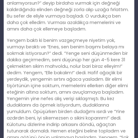
anlamıyorsun?” deyip birdaha vurmak için değneği
kaldırdığında elinden değneği zorla alıp uzağa fırlattım.
Bu sefer de eliyle vurmaya başladı. O vurdukça ben
daha çok elledim. Vurması azaldıkça memelerini ve
amını daha çok ellemeye başladım.
Yengem baktı ki benim vazgeçmeye niyetim yok,
vurmayı bıraktı ve “Enes, sen benim başımı belaya mı
sokmak istiyorsun?” dedi. “Yenge seni düşünmeden bir
dakika geçirmedim, seni düşünüp her gün 4-5 kere 31
çekmekten sikim mahvoldu, nolur bari biraz elleyim!”
dedim. Yengem, “Elle bakalım!” dedi. Hafif ağaçlık bir
yerdeydik, yengemin sırtını ağaca yasladım. Bir elimi
tişörtünün içine soktum, memelerini ellerken diğer elimi
eteğinin altına soktum, amını avuçlamaya başladım.
Yengemin yine nefes alış verişi sıklaşmıştı. Bu kez
dudaklarını da öpmek istiyordum, dudaklarına
yumuldum. Öpüşürken birden dudağımı ısırdı ve “Yine
azdırdın beni, iyi sikemezsen o sikini koparırım!” dedi.
Külotunu dizlerine indirip arkasını döndü, ağaçtan
tutunarak domaldı. Hemen eteğini beline topladım ve
amını götünü öpüp yalamaya başladım. Yengem, “Sok