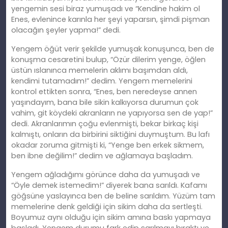
yengemin sesi biraz yumuşadı ve “Kendine hakim ol
Enes, evlenince karınla her şeyi yaparsın, şimdi pişman
olacağın şeyler yapma!” dedi.
Yengem öğüt verir şekilde yumuşak konuşunca, ben de
konuşma cesaretini bulup, “Özür dilerim yenge, öğlen
üstün ıslanınca memelerin aklımı başımdan aldı,
kendimi tutamadım!” dedim. Yengem memelerini
kontrol ettikten sonra, “Enes, ben neredeyse annen
yaşındayım, bana bile sikin kalkıyorsa durumun çok
vahim, git köydeki akranların ne yapıyorsa sen de yap!”
dedi. Akranlarımın çoğu evlenmişti, bekar birkaç kişi
kalmıştı, onların da birbirini siktiğini duymuştum. Bu lafı
okadar zoruma gitmişti ki, “Yenge ben erkek sikmem,
ben ibne değilim!” dedim ve ağlamaya başladım.
Yengem ağladığımı görünce daha da yumuşadı ve
“Öyle demek istemedim!” diyerek bana sarıldı. Kafamı
göğsüne yaslayınca ben de beline sarıldım. Yüzüm tam
memelerine denk geldiği için sikim daha da sertleşti.
Boyumuz aynı olduğu için sikim amına baskı yapmaya
başladı. Yengem durumu fark edip sarılmayı bıraktı ve