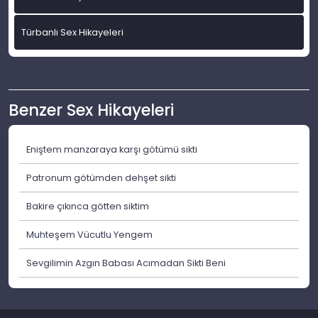
Türbanlı Sex Hikayeleri
Benzer Sex Hikayeleri
Eniştem manzaraya karşı götümü sikti
Patronum götümden dehşet sikti
Bakire çıkınca götten siktim
Muhteşem Vücutlu Yengem
Sevgilimin Azgın Babası Acımadan Sikti Beni