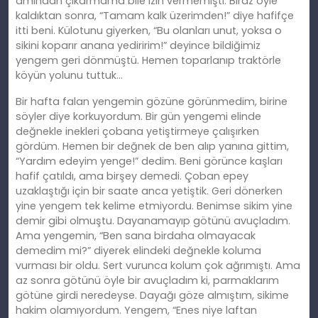
amından çıkarmama bile izin vermemişti. Biraz öyle
kaldıktan sonra, “Tamam kalk üzerimden!” diye hafifçe
itti beni. Külotunu giyerken, “Bu olanları unut, yoksa o
sikini koparır anana yediririm!” deyince bildiğimiz
yengem geri dönmüştü. Hemen toparlanıp traktörle
köyün yolunu tuttuk…
Bir hafta falan yengemin gözüne görünmedim, birine
söyler diye korkuyordum. Bir gün yengemi elinde
değnekle inekleri çobana yetiştirmeye çalışırken
gördüm. Hemen bir değnek de ben alıp yanına gittim,
“Yardım edeyim yenge!” dedim. Beni görünce kaşları
hafif çatıldı, ama birşey demedi. Çoban epey
uzaklaştığı için bir saate anca yetiştik. Geri dönerken
yine yengem tek kelime etmiyordu. Benimse sikim yine
demir gibi olmuştu. Dayanamayıp götünü avuçladım.
Ama yengemin, “Ben sana birdaha olmayacak
demedim mi?” diyerek elindeki değnekle koluma
vurması bir oldu. Sert vurunca kolum çok ağrımıştı. Ama
az sonra götünü öyle bir avuçladım ki, parmaklarım
götüne girdi neredeyse. Dayağı göze almıştım, sikime
hakim olamıyordum. Yengem, “Enes niye laftan