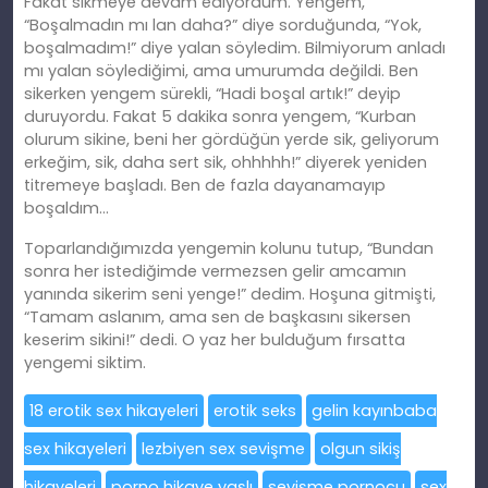
Fakat sikmeye devam ediyordum. Yengem,
“Boşalmadın mı lan daha?” diye sorduğunda, “Yok,
boşalmadım!” diye yalan söyledim. Bilmiyorum anladı
mı yalan söylediğimi, ama umurumda değildi. Ben
sikerken yengem sürekli, “Hadi boşal artık!” deyip
duruyordu. Fakat 5 dakika sonra yengem, “Kurban
olurum sikine, beni her gördüğün yerde sik, geliyorum
erkeğim, sik, daha sert sik, ohhhhh!” diyerek yeniden
titremeye başladı. Ben de fazla dayanamayıp
boşaldım…
Toparlandığımızda yengemin kolunu tutup, “Bundan
sonra her istediğimde vermezsen gelir amcamın
yanında sikerim seni yenge!” dedim. Hoşuna gitmişti,
“Tamam aslanım, ama sen de başkasını sikersen
keserim sikini!” dedi. O yaz her bulduğum fırsatta
yengemi siktim.
18 erotik sex hikayeleri
erotik seks
gelin kayınbaba
sex hikayeleri
lezbiyen sex sevişme
olgun sikiş
hikayeleri
porno hikaye yaşlı
sevişme pornocu
sex