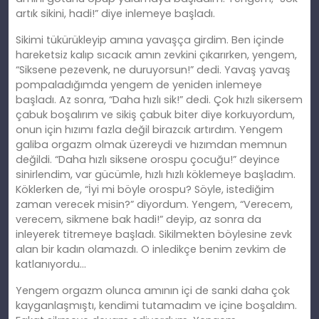
artık sikini, hadi!” diye inlemeye başladı.
Sikimi tükürükleyip amına yavaşça girdim. Ben içinde
hareketsiz kalıp sıcacık amın zevkini çıkarırken, yengem,
“Siksene pezevenk, ne duruyorsun!” dedi. Yavaş yavaş
pompaladığımda yengem de yeniden inlemeye
başladı. Az sonra, “Daha hızlı sik!” dedi. Çok hızlı sikersem
çabuk boşalırım ve sikiş çabuk biter diye korkuyordum,
onun için hızımı fazla değil birazcık artırdım. Yengem
galiba orgazm olmak üzereydi ve hızımdan memnun
değildi. “Daha hızlı siksene orospu çocuğu!” deyince
sinirlendim, var gücümle, hızlı hızlı köklemeye başladım.
Köklerken de, “İyi mi böyle orospu? Söyle, istediğim
zaman verecek misin?” diyordum. Yengem, “Verecem,
verecem, sikmene bak hadi!” deyip, az sonra da
inleyerek titremeye başladı. Sikilmekten böylesine zevk
alan bir kadın olamazdı. O inledikçe benim zevkim de
katlanıyordu…
Yengem orgazm olunca amının içi de sanki daha çok
kayganlaşmıştı, kendimi tutamadım ve içine boşaldım.