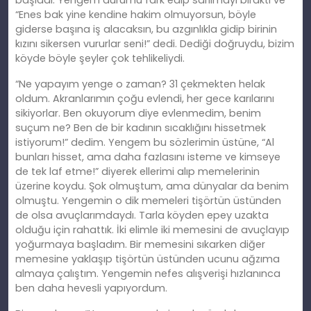
“Enes bak yine kendine hakim olmuyorsun, böyle
giderse başına iş alacaksın, bu azgınlıkla gidip birinin
kızını sikersen vururlar seni!” dedi. Dediği doğruydu, bizim
köyde böyle şeyler çok tehlikeliydi.
“Ne yapayım yenge o zaman? 31 çekmekten helak
oldum. Akranlarımın çoğu evlendi, her gece karılarını
sikiyorlar. Ben okuyorum diye evlenmedim, benim
suçum ne? Ben de bir kadının sıcaklığını hissetmek
istiyorum!” dedim. Yengem bu sözlerimin üstüne, “Al
bunları hisset, ama daha fazlasını isteme ve kimseye
de tek laf etme!” diyerek ellerimi alıp memelerinin
üzerine koydu. Şok olmuştum, ama dünyalar da benim
olmuştu. Yengemin o dik memeleri tişörtün üstünden
de olsa avuçlarımdaydı. Tarla köyden epey uzakta
olduğu için rahattık. İki elimle iki memesini de avuçlayıp
yoğurmaya başladım. Bir memesini sıkarken diğer
memesine yaklaşıp tişörtün üstünden ucunu ağzıma
almaya çalıştım. Yengemin nefes alışverişi hızlanınca
ben daha hevesli yapıyordum.